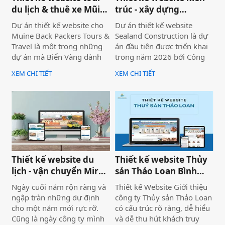
du lịch & thuê xe Mũi
trúc - xây dựng
Né
Sealand Construction
Dự án thiết kế website cho
Dự án thiết kế website
Muine Back Packers Tours &
Sealand Construction là dự
Travel là một trong những
án đầu tiên được triển khai
dự án mà Biển Vàng dành
trong năm 2026 bởi Công
rất nhiều tâm huyết để triển
ty Thiết kế Website Biển
XEM CHI TIẾT
XEM CHI TIẾT
khai trọn vẹn cả về giao
Vàng, mang ý nghĩa mở đầu
diện, trải nghiệm người
cho một năm phát triển mới
dùng và hiệu quả vận hành
với định hướng chuyên
thực tế.
nghiệp, bài bản và bền
vững.
Thiết kế website du
Thiết kế website Thủy
lịch - vận chuyển Mira
sản Thảo Loan Bình
tour Mũi Né
Thuận, Lâm Đồng
Ngày cuối năm rộn ràng và
Thiết kế Website Giới thiệu
ngập tràn những dự định
công ty Thủy sản Thảo Loan
cho một năm mới rực rỡ.
có cấu trúc rõ ràng, dễ hiểu
Cũng là ngày công ty mình
và dễ thu hút khách truy