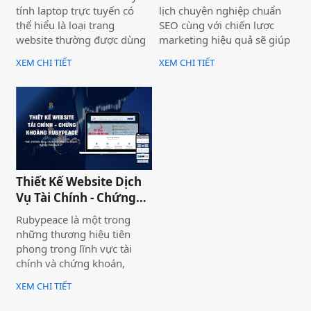
tính laptop trực tuyến có
lịch chuyên nghiệp chuẩn
thể hiểu là loại trang
SEO cùng với chiến lược
website thường được dùng
marketing hiệu quả sẽ giúp
để trưng bày và bán các sản
doanh nghiệp của bạn gia
XEM CHI TIẾT
XEM CHI TIẾT
phẩm laptop đa dạng về
tăng doanh số bán hàng
thương hiệu, mẫu mã, màu
một cách hiệu quả và nhanh
sắc. Một trang web bán
chóng.
laptop trực tuyến có thể
cung cấp hình ảnh của một
thương hiệu hoặc nhiều
thương hiệu và nó giúp cho
khách hàng có cái nhìn chân
Thiết Kế Website Dịch
thực khách quan hơn, tiếp
Vụ Tài Chính - Chứng
cận nhiều thông tin hơn về
Khoán Rubypeace
sản phẩm mà họ đang lựa
Rubypeace là một trong
chọn
những thương hiệu tiên
phong trong lĩnh vực tài
chính và chứng khoán,
mang đến cho khách hàng
XEM CHI TIẾT
giải pháp đầu tư hiệu quả,
an toàn và minh bạch. Với