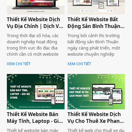
hiệu một cách ấn tượng và
còn nâng cao uy tín thương
chuyên nghiệp trên môi
hiệu, tạo lợi thế cạnh tranh
trường trực tuyến.
trên thị trường.
Thiết Kế Website Dịch
Thiết Kế Website Bất
Vụ Địa Chính | Dịch Vụ
Động Sản Bình Thuận
Địa Chính Toàn Quốc
Land
Trong thời đại số hóa, các
Trong bối cảnh thị trường
doanh nghiệp hoạt động
bất động sản Bình Thuận
trong lĩnh vực đo đạc địa
ngày càng phát triển, một
chính cần có một website
website chuyên nghiệp
chuyên nghiệp để nâng cao
không chỉ giúp doanh
XEM CHI TIẾT
XEM CHI TIẾT
uy tín và thu hút khách
nghiệp nâng cao thương
hàng. Thiết Kế Website Biển
hiệu mà còn thu hút khách
Vàng cung cấp giải pháp
hàng tiềm năng. Thiết Kế
thiết kế website đo đạc địa
Website Biển Vàng mang
chính với giao diện hiện đại,
đến giải pháp tối ưu cho
chuẩn SEO và đầy đủ chức
Bình Thuận Land, giúp
năng phục vụ doanh
doanh nghiệp tiếp cận
nghiệp.
khách hàng nhanh chóng,
Thiết Kế Website Bán
Thiết Kế Website Dịch
chuyên nghiệp và hiệu quả.
Máy Tính, Laptop - Gia
Vụ Cho Thuê Xe Phan
Hà Store
Thiết
Thiết kế website bán máy
Thiết kế web cho thuê xe du