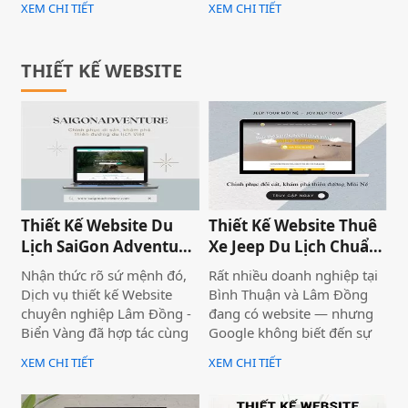
XEM CHI TIẾT
XEM CHI TIẾT
chúng tôi sẽ cung cấp danh
vụ cho nhu cầu của mình.
sách một số nguồn tốt nhất
để bạn tìm ý tưởng Thanh
Sang Mos cho dự án tiếp
THIẾT KẾ WEBSITE
theo của bạn.
Thiết Kế Website Du
Thiết Kế Website Thuê
Lịch SaiGon Adventure
Xe Jeep Du Lịch Chuẩn
- Top tour Saigon
SEO 2026 | JoyJeep
Nhận thức rõ sứ mệnh đó,
Rất nhiều doanh nghiệp tại
Dịch vụ thiết kế Website
Bình Thuận và Lâm Đồng
chuyên nghiệp Lâm Đồng -
đang có website — nhưng
Biển Vàng đã hợp tác cùng
Google không biết đến sự
thương hiệu SaiGon
tồn tại của họ. Không có
XEM CHI TIẾT
XEM CHI TIẾT
Adventure để triển khai dự
khách từ tìm kiếm tự nhiên,
án thiết kế website du lịch
mọi nỗ lực xây dựng nội