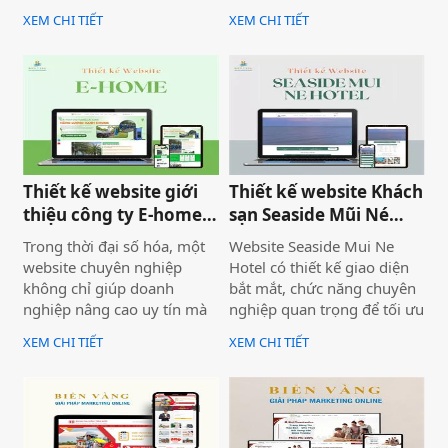
bàn giao dự án thiết kế
cập vào website giúp truyền
XEM CHI TIẾT
XEM CHI TIẾT
website Mira Tour Mũi Né –
tải thông tin hiệu quả. Với
một website chuyên về tour
tone chủ đạo chính là 2
du lịch và thuê xe
màu xanh dương và đỏ làm
nổi bật lên những nội dung
chính của website.
Thiết kế website giới
Thiết kế website Khách
thiệu công ty E-home
sạn Seaside Mũi Né
Bình Thuận
chuyên nghiệp
Trong thời đại số hóa, một
Website Seaside Mui Ne
website chuyên nghiệp
Hotel có thiết kế giao diện
không chỉ giúp doanh
bắt mắt, chức năng chuyên
nghiệp nâng cao uy tín mà
nghiệp quan trọng để tối ưu
còn là công cụ tiếp cận
trải nghiệm người dùng và
XEM CHI TIẾT
XEM CHI TIẾT
khách hàng hiệu quả. Dịch
hỗ trợ hoạt động kinh
vụ thiết kế website giới
doanh hiệu quả.Một
thiệu công ty mang đến giải
website chuyên nghiệp
pháp tối ưu, giúp doanh
không chỉ giúp bạn tiếp cận
nghiệp thể hiện thương
nhiều khách hàng hơn mà