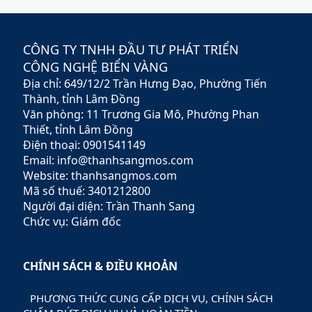
sứ mệnh hỗ trợ nhà đầu tư
xây dựng chiến lược tài
chính vững chắc,
CÔNG TY TNHH ĐẦU TƯ PHÁT TRIỂN
Rubypeace không chỉ cung
CÔNG NGHỆ BIỂN VÀNG
cấp các sản phẩm đa dạng
Địa chỉ: 649/12/2 Trần Hưng Đạo, Phường Tiến
mà còn mang đến các dịch
vụ tư vấn chuyên nghiệp,
Thành, tỉnh Lâm Đồng
giúp khách hàng tối ưu hóa
Văn phòng: 11 Trương Gia Mô, Phường Phan
lợi nhuận và giảm thiểu rủi
Thiết, tỉnh Lâm Đồng
ro.
Điện thoại: 0901541149
Email: info@thanhsangmos.com
Website: thanhsangmos.com
Mã số thuế: 3401212800
Người đại diện: Trần Thanh Sang
Chức vụ: Giám đốc
CHÍNH SÁCH & ĐIỀU KHOẢN
PHƯƠNG THỨC CUNG CẤP DỊCH VỤ, CHÍNH SÁCH