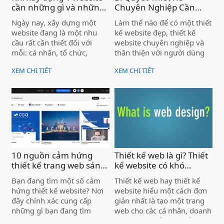
nào cũng nên lưu ý khi xây
cần những gì và những
Chuyên Nghiệp Cần
dựng các kỹ năng cho nghề
lưu ý quan trọng )
Chuẩn Bị Những Gì
Ngày nay, xây dựng một
Làm thế nào để có một thiết
nghiệp của mình. Ngoài ra
Trước Khi Thiết Kế
website đang là một nhu
kế website đẹp, thiết kế
chúng tôi cũng sẽ cung cấp
Website )
cầu rất cần thiết đối với
website chuyên nghiệp và
cho bạn một danh sách
mỗi: cá nhân, tổ chức,
thân thiện với người dùng
“những cuốn sách nên đọc”
doanh nghiệp, công ty…
trong kỷ nguyên digital hiện
để bạn có thể thu được
XEM CHI TIẾT
XEM CHI TIẾT
Trang web có vai trò rất
nay? Không một ai có thể
nhiều thông tin có chiều sâu
quan trọng và nó có ý nghĩa
phủ nhận 1 điều rằng, mọi
hơn từ đó.
quyết định đến sự phát
công việc kinh doanh ngày
triển của công ty. Website
nay đều cần có một thiết kế
được ví như bộ mặt của
website chuyên nghiệp. Từ
công ty và là trang quảng
bất động sản, nhà hàng,
quá thương hiệu giá rẻ cho
bán lẻ, thương mại điện tử,
công ty. Vậy muốn xây
đến giáo dục, vận tải,.. đều
dựng 1 website cần những
cần một website để hoạt
10 nguồn cảm hứng
Thiết kế web là gì? Thiết
gì? Những lưu ý gì khi xây
động.
thiết kế trang web sáng
kế website có khó
dựng website cho công ty?
tạo )
không? )
Bạn đang tìm một số cảm
Thiết kế web hay thiết kế
Mời các bạn cùng tham
hứng thiết kế website? Nơi
website hiểu một cách đơn
khảo trong bài viết để có
đây chính xác cung cấp
giản nhất là tạo một trang
thể xây dựng cho mình một
những gì bạn đang tìm
web cho các cá nhân, doanh
trang web tốt nhất
kiếm. Trong bài viết này,
nghiệp hay tổ chức để phục