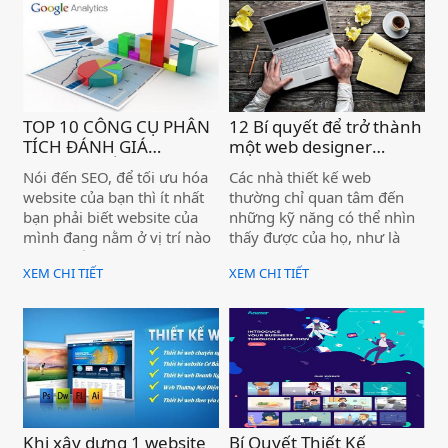
TOP 10 CÔNG CỤ PHÂN
12 Bí quyết để trở thành
TÍCH ĐÁNH GIÁ
một web designer
WEBSITE TỐT NHẤT )
thành công )
Nói đến SEO, để tối ưu hóa
Các nhà thiết kế web
website của bạn thì ít nhất
thường chỉ quan tâm đến
bạn phải biết website của
những kỹ năng có thể nhìn
mình đang nằm ở vị trí nào
thấy được của họ, như là
trong mắt của Google. Phân
các kỹ năng về Photoshop
XEM CHI TIẾT
XEM CHI TIẾT
tích website của mình cũng
hoặc jQuery. Tuy nhiên, để
như của đối thủ sẽ giúp bạn
trở nên thành công trong
tìm ra phương pháp tối ưu
lĩnh vực thiết kế website thì
hóa website của mình.
yêu cầu nhiều hơn là chỉ có
những kỹ năng đó hay chỉ
đơn thuần am hiểu sâu sắc
trong thiết kế. Có một số
thứ rất quan trọng mà bất
kỳ một nhà thiết kế web
Khi xây dựng 1 website
Bí Quyết Thiết Kế