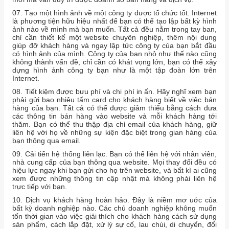
07. Tạo một hình ảnh về một công ty được tổ chức tốt. Internet
là phương tiện hữu hiệu nhất để bạn có thể tạo lập bất kỳ hình
ảnh nào về mình mà bạn muốn. Tất cả đều nằm trong tay ban,
chỉ cần thiết kế một website chuyên nghiệp, thêm nội dung
giúp đỡ khách hàng và ngay lập tức công ty của bạn bắt đầu
có hình ảnh của mình. Công ty của bạn nhỏ như thế nào cũng
không thành vấn đề, chỉ cần có khát vọng lớn, bạn có thể xây
dựng hình ảnh công ty bạn như là một tập đoàn lớn trên
Internet.
08. Tiết kiệm được bưu phí và chi phí in ấn. Hãy nghĩ xem bạn
phải gửi bao nhiêu tấm card cho khách hàng biết về việc bán
hàng của bạn. Tất cả có thể được giảm thiểu bằng cách đưa
các thông tin bán hàng vào website và mỗi khách hàng tới
thăm. Bạn có thể thu thập địa chỉ email của khách hàng, giữ
liên hệ với họ về những sự kiện đặc biệt trong gian hàng của
bạn thông qua email.
09. Cải tiến hệ thống liên lạc. Bạn có thể liên hệ với nhân viên,
nhà cung cấp của bạn thông qua website. Mọi thay đổi đều có
hiệu lực ngay khi bạn gửi cho họ trên website, và bất kì ai cũng
xem được những thông tin cập nhật mà không phải liên hệ
trực tiếp với bạn.
10. Dịch vụ khách hàng hoàn hảo. Đây là niềm mơ uớc của
bất kỳ doanh nghiệp nào. Các chủ doanh nghiệp không muốn
tốn thời gian vào việc giải thích cho khách hàng cách sử dụng
sản phẩm, cách lắp đặt, xử lý sự cố, lau chùi, di chuyển, đổi