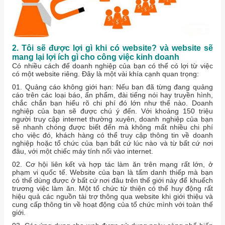
2. Tôi sẽ được lợi gì khi có website? và website sẽ
mang lại lợi ích gì cho công việc kinh doanh
Có nhiều cách để doanh nghiệp của bạn có thể có lợi từ việc
có một website riêng. Đây là một vài khía cạnh quan trọng:
01. Quảng cáo không giới hạn: Nếu bạn đã từng đang quảng
cáo trên các loại báo, ấn phẩm, đài tiếng nói hay truyền hình,
chắc chắn bạn hiểu rõ chi phí đó lớn như thế nào. Doanh
nghiệp của bạn sẽ được chú ý đến. Với khoảng 150 triệu
người truy cập internet thường xuyên, doanh nghiệp của bạn
sẽ nhanh chóng được biết đến mà không mất nhiều chi phí
cho việc đó, khách hàng có thể truy cập thông tin về doanh
nghiệp hoặc tổ chức của bạn bất cứ lúc nào và từ bất cứ nơi
đâu, với một chiếc máy tính nối vào internet.
02. Cơ hội liên kết và hợp tác làm ăn trên mạng rất lớn, ở
phạm vi quốc tế. Website của bạn là tấm danh thiếp mà bạn
có thể dùng được ở bất cứ nơi đâu trên thế giới này để khuếch
trương việc làm ăn. Một tổ chức từ thiện có thể huy động rất
hiệu quả các nguồn tài trợ thông qua website khi giới thiệu và
cung cấp thông tin về hoạt động của tổ chức mình với toàn thế
giới.