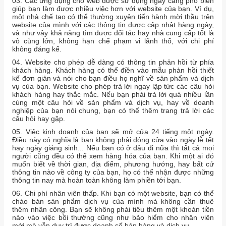
03. Các ứng dụng cho web được sử dụng ngày càng phổ biến
giúp bạn làm được nhiều việc hơn với website của bạn. Ví dụ,
một nhà chế tạo có thể thường xuyên tiến hành mời thầu trên
website của mình với các thông tin được cập nhật hàng ngày,
và như vậy khả năng tìm được đối tác hay nhà cung cấp tốt là
vô cùng lớn, không hạn chế phạm vi lãnh thổ, với chi phí
không đáng kể.
04.
Website
cho phép dễ dàng có thông tin phản hồi từ phía
khách hàng. Khách hàng có thể điền vào mẫu phản hồi thiết
kế đơn giản và nói cho bạn điều họ nghĩ về sản phẩm và dịch
vụ của bạn. Website cho phép trả lời ngay lập tức các câu hỏi
khách hàng hay thắc mắc. Nếu bạn phải trả lời quá nhiều lần
cùng một câu hỏi về sản phẩm và dịch vụ, hay về doanh
nghiệp của bạn nói chung, bạn có thể thêm trang trả lời các
câu hỏi hay gặp.
05. Việc kinh doanh của bạn sẽ mở cửa 24 tiếng một ngày.
Điều này có nghĩa là bạn không phải đóng cửa vào ngày lễ tết
hay ngày giáng sinh... Nếu bạn có ở đâu đi nữa thì tất cả mọi
người cũng đều có thể xem hàng hóa của bạn. Khi một ai đó
muốn biết về thời gian, địa điểm, phương hướng, hay bất cứ
thông tin nào về công ty của bạn, họ có thể nhận được những
thông tin nay mà hoàn toàn không làm phiền tới bạn.
06. Chi phí nhân viên thấp. Khi bạn có một website, bạn có thể
chào bán sản phẩm dịch vụ của mình mà không cần thuê
thêm nhân công. Bạn sẽ không phải tiêu thêm một khoản tiền
nào vào việc bồi thường cũng như bảo hiểm cho nhân viên
mới mà vẫn duy trì được doanh số bán hàng và dịch vụ.