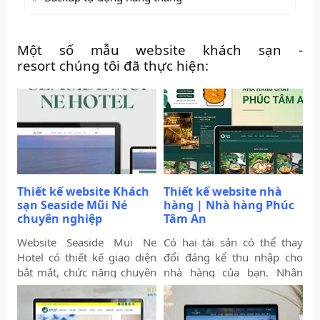
Một số mẫu website khách sạn -
resort chúng tôi đã thực hiện:
Thiết kế website Khách
Thiết kế website nhà
sạn Seaside Mũi Né
hàng | Nhà hàng Phúc
chuyên nghiệp
Tâm An
Website Seaside Mui Ne
Có hai tài sản có thể thay
Hotel có thiết kế giao diện
đổi đáng kể thu nhập cho
bắt mắt, chức năng chuyên
nhà hàng của bạn. Nhân
nghiệp quan trọng để tối
viên của bạn và trang web
ưu trải nghiệm người dùng
của bạn. Trong bài viết này,
và hỗ trợ hoạt động kinh
Biển Vàng sẽ thảo luận lý