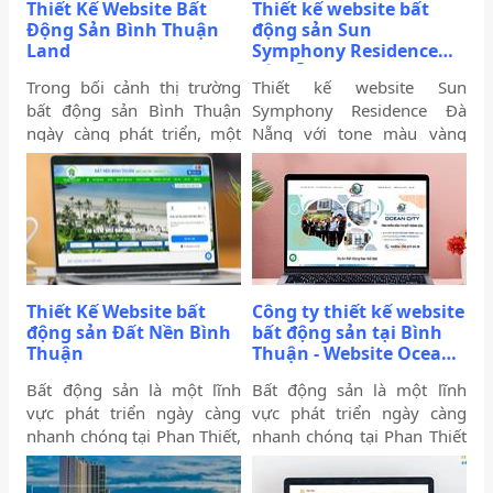
Thiết Kế Website Bất
Thiết kế website bất
Động Sản Bình Thuận
động sản Sun
Land
Symphony Residence
Đà Nẵng
Trong bối cảnh thị trường
Thiết kế website Sun
bất động sản Bình Thuận
Symphony Residence Đà
ngày càng phát triển, một
Nẵng với tone màu vàng
website chuyên nghiệp
nhạt nhẹ gradient sang
không chỉ giúp doanh
trắng nhẹ nhàng tạo cảm
nghiệp nâng cao thương
giác hài hoàn, và ấn tượng
hiệu mà còn thu hút khách
cho khách hàng khi xem
hàng tiềm năng. Thiết Kế
website. Website trình bày
Website Biển Vàng mang
đầy đủ thông tin giới thiệu
đến giải pháp tối ưu cho
dự án, phối cảnh dự án,
Thiết Kế Website bất
Công ty thiết kế website
Bình Thuận Land, giúp
tổng quan dự án, lợi ích khi
động sản Đất Nền Bình
bất động sản tại Bình
doanh nghiệp tiếp cận
đầu tư dự án,... Với hình
Thuận
Thuận - Website Ocean
khách hàng nhanh chóng,
ảnh chất lượng cao, thiết kế
City
chuyên nghiệp và hiệu quả.
bắt mắt và tốc độ tải nhanh
Bất động sản là một lĩnh
Bất động sản là một lĩnh
sẽ giúp website của bạn giữ
vực phát triển ngày càng
vực phát triển ngày càng
chân khách hàng lâu hơn và
nhanh chóng tại Phan Thiết,
nhanh chóng tại Phan Thiết
tăng khả năng chuyển đổi.
Bình Thuận nói chung và
Bình Thuận nói chung và
Việt Nam nói riêng, mặc dù
Việt Nam nói riêng, mặc dù