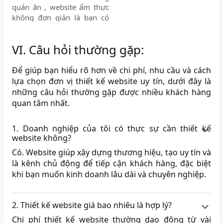
kết mạng xã hội được đặt ở
quán ăn , website ẩm thực
vị trí đầu tiên khi vào
không đơn giản là bạn có
website giúp khách hàng có
một website cho cửa hàng
thể liên hệ với khách sạn dễ
mình và trình bày các món
VI. Câu hỏi thường gặp:
dàng. Tiếp theo là hình ảnh
ăn, dịch vụ mà bạn có, mà
khách sạn được thiết kế bắt
điều quan trọng hơn cả là
mắt, và thông tin giới thiệu
phải thể hiện được những
Để giúp bạn hiểu rõ hơn về chi phí, nhu cầu và cách
hấp dẫn giúp khách hàng
đặc trưng riêng của mình
lựa chọn đơn vị thiết kế website uy tín, dưới đây là
có thể nắm bắt nhanh về vị
mà chỉ nhà hàng của bạn
những câu hỏi thường gặp được nhiều khách hàng
trí cũng như các thông tin
mới có.Thể hiện được sự
quan tâm nhất.
hấp dẫn khác về khách sạn
hấp dẫn và sang trọng để
Biển Nhớ.
thu hút khách hàng dù họ
1. Doanh nghiệp của tôi có thực sự cần thiết kế
chưa từng đến nhà hàng
website không?
của bạn lần nào.
Có. Website giúp xây dựng thương hiệu, tạo uy tín và
là kênh chủ động để tiếp cận khách hàng, đặc biệt
khi bạn muốn kinh doanh lâu dài và chuyên nghiệp.
2. Thiết kế website giá bao nhiêu là hợp lý?
Chi phí thiết kế website thường dao động từ vài