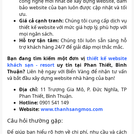
công nghệ mới nhất để xây dựng website, đảm
bảo website của bạn luôn được cập nhật và tối
ưu.
Giá cả cạnh tranh:
Chúng tôi cung cấp dịch vụ
thiết kế website với mức giá hợp lý, phù hợp với
mọi ngân sách.
Hỗ trợ tận tâm:
Chúng tôi luôn sẵn sàng hỗ
trợ khách hàng 24/7 để giải đáp mọi thắc mắc.
Bạn đang tìm kiếm một đơn vị
thiết kế website
khách sạn - resort
uy tín tại Phan Thiết, Bình
Thuận?
Liên hệ ngay với Biển Vàng để nhận tư vấn
và bắt đầu xây dựng website nhà hàng của bạn!
Địa chỉ:
11 Trương Gia Mô, P. Đức Nghĩa, TP
Phan Thiết, Bình Thuận.
Hotline:
0901 541 149
Website:
www.thanhsangmos.com
Câu hỏi thường gặp:
Để giúp bạn hiểu rõ hơn về chi phí, nhu cầu và cách