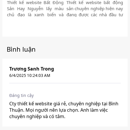
chuyên nghiệp, phù hợp với
Thiết kế website Bất Động
Thiết kế website bất động
thiết kế website Bất Động
Sản Hay Nguyễn lấy màu
sản chuyên nghiệp hiện nay
Sản.
chủ đạo là xanh biển và
đang được các nhà đầu tư
vàng, trên nền trắng như 3
bất động sản quan tâm.
màu chủ đạo của thành phố
Ngành bất động sản là một
Biển Phan Thiết, và cũng
trong những ngành hot và
trùng khớp với màu phong
có tính đặc thù riêng.
thủy của người điều hành
Bình luận
văn phòng bất động sản
Hay Nguyễn. Thiết kế
website bất động sản Hay
Trương Sanh Trong
Nguyễn có đầy đủ tính
năng của thiết kế website
6/4/2025 10:24:03 AM
bất động sản chuyên
nghiệp. Thiết kế webite Bất
Động Sản Hay Nguyễn có
Đáng tin cậy
giao diện hiển thị tốt trên
Cty thiết kế website giá rẻ, chuyên nghiệp tại Bình
máy tính và điện thoại.
Thuận. Mọi người nên lựa chọn. Anh làm việc
Website có 1 ngôn ngữ
chuyên nghiệp và có tâm.
tiếng Việt.