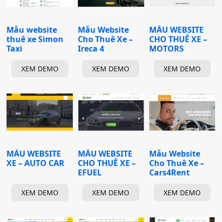
Mẫu website
Mẫu Website
MẪU WEBSITE
thuê xe Simon
Cho Thuê Xe –
CHO THUÊ XE –
Taxi
Ireca 4
MOTORS
XEM DEMO
XEM DEMO
XEM DEMO
MẪU WEBSITE
MẪU WEBSITE
Mẫu Website
XE – AUTO CAR
CHO THUÊ XE –
Cho Thuê Xe –
EFUEL
Cars4Rent
XEM DEMO
XEM DEMO
XEM DEMO