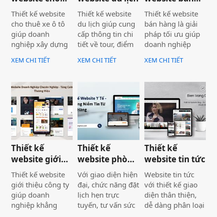
thuê xe ô tô
hàng
Thiết kế website
Thiết kế website
Thiết kế website
cho thuê xe ô tô
du lịch giúp cung
bán hàng là giải
giúp doanh
cấp thông tin chi
pháp tối ưu giúp
nghiệp xây dựng
tiết về tour, điểm
doanh nghiệp
hình ảnh chuyên
đến, và dịch vụ
tăng doanh thu và
XEM CHI TIẾT
XEM CHI TIẾT
XEM CHI TIẾT
nghiệp và thu hút
liên quan. Với
mở rộng thị
khách hàng tiềm
giao diện đẹp
trường. Với giao
năng. Với giao
mắt, nội dung hấp
diện thân thiện,
diện chuyên
dẫn, và các tính
tích hợp giỏ hàng,
nghiệp, tích hợp
năng như chương
thanh toán trực
tính năng đặt xe
trình khuyến mãi,
tuyến, và quản lý
trực tuyến và báo
tư vấn trực tuyến,
đơn hàng hiệu
giá nhanh chóng,
doanh nghiệp có
quả, website bán
website là giải
thể thu hút, giữ
hàng mang lại trải
Thiết kế
Thiết kế
Thiết kế
pháp tối ưu giúp
chân khách hàng,
nghiệm mua sắm
website giới
website phòng
website tin tức
doanh nghiệp
và gia tăng doanh
tiện lợi cho khách
thiệu công ty
khám bệnh
Thiết kế website
Với giao diện hiện
Website tin tức
tăng khả năng
thu hiệu quả.
hàng.
giới thiệu công ty
đại, chức năng đặt
với thiết kế giao
tiếp cận khách
giúp doanh
lịch hẹn trực
diện thân thiện,
hàng và nâng cao
nghiệp khẳng
tuyến, tư vấn sức
dễ dàng phân loại
uy tín thương
định thương hiệu
khỏe, và cung cấp
bài viết, cập nhật