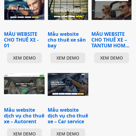
MẪU WEBSITE
Mẫu website
MẪU WEBSITE
CHO THUÊ XE -
cho thuê xe sân
CHO THUÊ XE –
01
bay
TANTUM HOME
1
XEM DEMO
XEM DEMO
XEM DEMO
Mẫu website
Mẫu website
dịch vụ cho thuê
dịch vụ cho thuê
xe – Autorent
xe – Car service
XEM DEMO
XEM DEMO