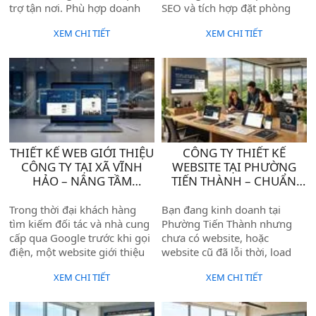
trợ tận nơi. Phù hợp doanh
SEO và tích hợp đặt phòng
nghiệp, homestay, tour du
trực tuyến — giúp cơ sở của
XEM CHI TIẾT
XEM CHI TIẾT
lịch khu vực.
bạn tiếp cận khách hàng
ngay từ trang đầu Google.
THIẾT KẾ WEB GIỚI THIỆU
CÔNG TY THIẾT KẾ
CÔNG TY TẠI XÃ VĨNH
WEBSITE TẠI PHƯỜNG
HẢO – NÂNG TẦM
TIẾN THÀNH – CHUẨN
THƯƠNG HIỆU DOANH
SEO, HIỆU QUẢ CHO
NGHIỆP
DOANH NGHIỆP
Trong thời đại khách hàng
Bạn đang kinh doanh tại
tìm kiếm đối tác và nhà cung
Phường Tiến Thành nhưng
cấp qua Google trước khi gọi
chưa có website, hoặc
điện, một website giới thiệu
website cũ đã lỗi thời, load
công ty chuyên nghiệp không
chậm, không có khách hàng
XEM CHI TIẾT
XEM CHI TIẾT
còn là "có thì tốt" — mà là
từ Google? Đây là bài toán
điều kiện để doanh nghiệp
mà rất nhiều doanh nghiệp
được tin tưởng và lựa chọn.
tại Lâm Đồng đang gặp phải