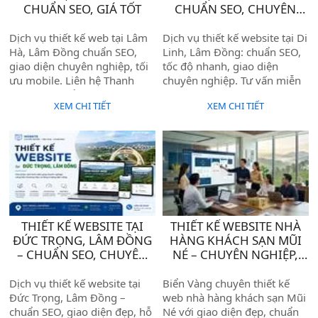
CHUẨN SEO, GIÁ TỐT
CHUẨN SEO, CHUYÊN
NGHIỆP
Dịch vụ thiết kế web tại Lâm
Dịch vụ thiết kế website tại Di
Hà, Lâm Đồng chuẩn SEO,
Linh, Lâm Đồng: chuẩn SEO,
giao diện chuyên nghiệp, tối
tốc độ nhanh, giao diện
ưu mobile. Liên hệ Thanh
chuyên nghiệp. Tư vấn miễn
Sang MOS để được tư vấn
phí, bàn giao đúng hạn. Liên
XEM CHI TIẾT
XEM CHI TIẾT
miễn phí ngay hôm nay.
hệ ngay!
THIẾT KẾ WEBSITE TẠI
THIẾT KẾ WEBSITE NHÀ
ĐỨC TRỌNG, LÂM ĐỒNG
HÀNG KHÁCH SẠN MŨI
– CHUẨN SEO, CHUYÊN
NÉ – CHUYÊN NGHIỆP,
NGHIỆP
CHỨC NĂNG ĐẶT PHÒNG
TRỰC TUYẾN TIỆN ÍCH
Dịch vụ thiết kế website tại
Biển Vàng chuyên thiết kế
Đức Trọng, Lâm Đồng –
web nhà hàng khách sạn Mũi
chuẩn SEO, giao diện đẹp, hỗ
Né với giao diện đẹp, chuẩn