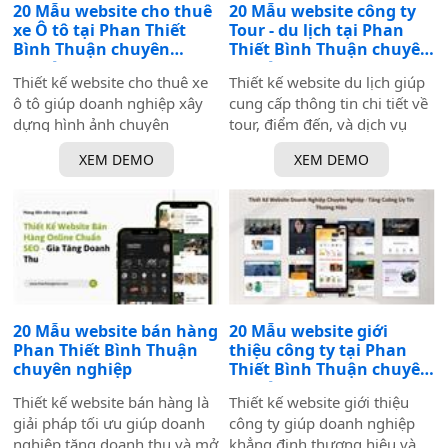
20 Mẫu website cho thuê
20 Mẫu website công ty
xe Ô tô tại Phan Thiết
Tour - du lịch tại Phan
Bình Thuận chuyên
Thiết Bình Thuận chuyên
nghiệp
nghiệp
Thiết kế website cho thuê xe
Thiết kế website du lịch giúp
ô tô giúp doanh nghiệp xây
cung cấp thông tin chi tiết về
dựng hình ảnh chuyên
tour, điểm đến, và dịch vụ
nghiệp và thu hút khách
liên quan. Với giao diện đẹp
XEM DEMO
XEM DEMO
hàng tiềm năng. Với giao
mắt, nội dung hấp dẫn, và
diện chuyên nghiệp, tích hợp
các tính năng như chương
tính năng đặt xe trực tuyến
trình khuyến mãi, tư vấn trực
và báo giá nhanh chóng,
tuyến, doanh nghiệp có thể
website là giải pháp tối ưu
thu hút, giữ chân khách
giúp doanh nghiệp tăng khả
hàng, và gia tăng doanh thu
năng tiếp cận khách hàng và
hiệu quả.
nâng cao uy tín thương hiệu.
20 Mẫu website bán hàng
20 Mẫu website giới
Phan Thiết Bình Thuận
thiệu công ty tại Phan
chuyên nghiệp
Thiết Bình Thuận chuyên
nghiệp
Thiết kế website bán hàng là
Thiết kế website giới thiệu
giải pháp tối ưu giúp doanh
công ty giúp doanh nghiệp
nghiệp tăng doanh thu và mở
khẳng định thương hiệu và