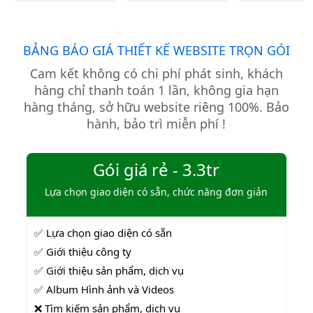
Thiết Kế Website Biển Vàng
khách hàng tiềm năng. Thiết
cung cấp giải pháp thiết kế
Kế Website Biển Vàng mang
website đo đạc địa chính với
đến giải pháp tối ưu cho Bình
giao diện hiện đại, chuẩn SEO
Thuận Land, giúp doanh
BẢNG BÁO GIÁ THIẾT KẾ WEBSITE TRỌN GÓI
và đầy đủ chức năng phục vụ
nghiệp tiếp cận khách hàng
Cam kết không có chi phí phát sinh, khách
doanh nghiệp.
nhanh chóng, chuyên nghiệp
hàng chỉ thanh toán 1 lần, không gia hạn
và hiệu quả.
hàng tháng, sở hữu website riêng 100%. Bảo
hành, bảo trì miễn phí !
Gói giá rẻ - 3.3tr
Lựa chọn giao diện có sẵn, chức năng đơn giản
✅ Lựa chọn giao diện có sẵn
✅ Giới thiệu công ty
✅ Giới thiệu sản phẩm, dịch vụ
✅ Album Hình ảnh và Videos
❌ Tìm kiếm sản phẩm, dịch vụ