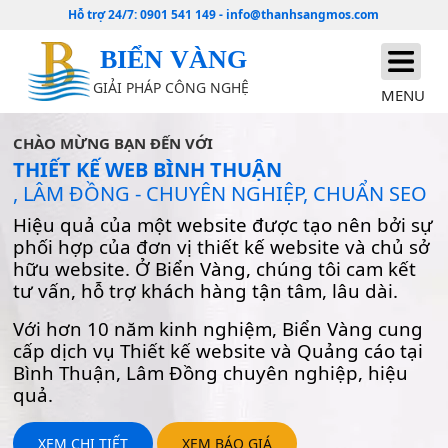
Hỗ trợ 24/7:
0901 541 149
-
info@thanhsangmos.com
BIỂN VÀNG
GIẢI PHÁP CÔNG NGHỆ
MENU
CHÀO MỪNG BẠN ĐẾN VỚI
THIẾT KẾ WEB BÌNH THUẬN
, LÂM ĐỒNG - CHUYÊN NGHIỆP, CHUẨN SEO
Hiệu quả của một website được tạo nên bởi sự
phối hợp của đơn vị thiết kế website và chủ sở
hữu website. Ở Biển Vàng, chúng tôi cam kết
tư vấn, hỗ trợ khách hàng tận tâm, lâu dài.
Với hơn 10 năm kinh nghiệm, Biển Vàng cung
cấp dịch vụ Thiết kế website và Quảng cáo tại
Bình Thuận, Lâm Đồng chuyên nghiệp, hiệu
quả.
XEM CHI TIẾT
XEM BÁO GIÁ