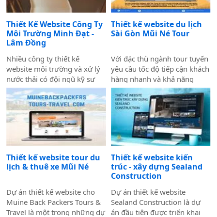
saigonadventure.com. Dự án
Vấn đề không nằm ở nội
không chỉ giúp SaiGon
dung hay thiếu ngân sách
Thiết Kế Website Công Ty
Thiết kế website du lịch
Adventure khẳng định vị thế
quảng cáo — mà nằm ngay ở
Môi Trường Minh Đạt -
Sài Gòn Mũi Né Tour
dẫn đầu trong mảng tour trải
nền tảng: website chưa được
Lâm Đồng
nghiệm Sài Gòn & Việt Nam
thiết kế chuẩn SEO 2026 từ
mà còn là minh chứng cho
đầu.
Nhiều công ty thiết kế
Với đặc thù ngành tour tuyến
năng lực công nghệ và tư
website môi trường và xử lý
yêu cầu tốc độ tiếp cận khách
duy UX/UI hiện đại từ Biển
nước thải có đội ngũ kỹ sư
hàng nhanh và khả năng
Vàng.
giỏi, dự án thực tế ấn tượng
chuyển đổi cao, dự án không
— nhưng website lại sơ sài,
chỉ được xây dựng như một
tải chậm, không có trên
website giới thiệu thông tin,
Google. Hệ quả là hợp đồng
mà được định hướng trở
B2B bị đối thủ có website
thành một công cụ hỗ trợ
chuyên nghiệp hơn giành
bán hàng thực tế.
mất, dù năng lực kỹ thuật của
Thiết kế website tour du
Thiết kế website kiến
bạn hoàn toàn vượt trội.
lịch & thuê xe Mũi Né
trúc - xây dựng Sealand
Construction
Dự án thiết kế website cho
Dự án thiết kế website
Muine Back Packers Tours &
Sealand Construction là dự
Travel là một trong những dự
án đầu tiên được triển khai