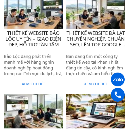
Nếu bạn đang kinh doanh tại
— và Biển Vàng chính là đơn
xã Vĩnh Hảo mà chưa có
vị giúp bạn giải quyết triệt để
website, hoặc website cũ đã
vấn đề đó.
lỗi thời, bạn đang để đối thủ
vượt lên phía trước mỗi ngày.
THIẾT KẾ WEBSITE BẢO
THIẾT KẾ WEBSITE ĐÀ LẠT
LỘC UY TÍN – GIAO DIỆN
CHUYÊN NGHIỆP, CHUẨN
ĐẸP, HỖ TRỢ TẬN TÂM
SEO, LÊN TOP GOOGLE
NHANH
Bảo Lộc đang phát triển
Bạn đang tìm một công ty
mạnh mẽ với hàng nghìn
thiết kế web tại Phan Thiết
doanh nghiệp hoạt động
đáng tin cậy, có kinh nghiệm
trong các lĩnh vực du lịch, trà,
thực chiến và am hiểu thị
cà phê, nông sản, dịch vụ và
trường địa phương? Với hơn
XEM CHI TIẾT
XEM CHI TIẾT
bất động sản. Trong bối cảnh
10 năm hoạt động tại Bình
khách hàng ngày càng tìm
Thuận – Lâm Đồng, Biển
kiếm sản phẩm và đối tác
Vàng đã đồng hành cùng
qua Google, một website
nhiều doanh nghiệp lớn nhỏ
chuyên nghiệp không còn là
trong hành trình xây dựng
lựa chọn — mà là điều kiện
thương hiệu trực tuyến — từ
để cạnh tranh.
website đơn giản đến hệ
thống bán hàng phức tạp.