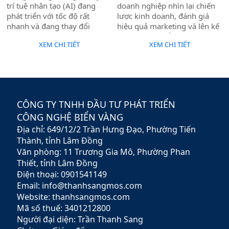
trí tuệ nhân tạo (AI) đang
doanh nghiệp nhìn lại chiến
phát triển với tốc độ rất
lược kinh doanh, đánh giá
nhanh và đang thay đổi
hiệu quả marketing và lên kế
nhiều lĩnh vực trong cuộc
hoạch phát triển cho cả năm.
XEM CHI TIẾT
XEM CHI TIẾT
sống. Ngành thiết kế website
Tuy nhiên, có một câu hỏi rất
và marketing online cũng
nhiều chủ doanh nghiệp
không nằm ngoài xu hướng
đang băn khoăn:
này. Khi AI ngày càng thông
minh hơn, cách doanh
nghiệp xây dựng và vận hành
CÔNG TY TNHH ĐẦU TƯ PHÁT TRIỂN
website cũng sẽ có nhiều
CÔNG NGHỆ BIỂN VÀNG
thay đổi đáng kể.
Địa chỉ: 649/12/2 Trần Hưng Đạo, Phường Tiến
Thành, tỉnh Lâm Đồng
Văn phòng: 11 Trương Gia Mô, Phường Phan
Thiết, tỉnh Lâm Đồng
Điện thoại: 0901541149
Email: info@thanhsangmos.com
Website: thanhsangmos.com
Mã số thuế: 3401212800
Người đại diện: Trần Thanh Sang