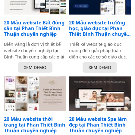
20 Mẫu website Bất động
20 Mẫu website trường
sản tại Phan Thiết Bình
học, giáo dục tại Phan
Thuận chuyên nghiệp
Thiết Bình Thuận chuyên
nghiệp
Biển Vàng là đơn vị thiết kế
Thiết kế website giáo dục
website chuyên nghiệp tại
mang đến giải pháp toàn
Bình Thuận cung cấp các giải
diện cho các cơ sở giáo dục,
pháp tối ưu từ giao diện, tối
trường học và trung tâm đào
XEM DEMO
XEM DEMO
ưu SEO, đến tích hợp các tính
tạo. Với giao diện dễ sử
năng tiện ích và hỗ trợ kỹ
dụng, tính năng quản lý khóa
thuật, giúp doanh nghiệp
học, đăng ký trực tuyến, tài
tăng cường khả năng tiếp cận
liệu học tập, và hỗ trợ học
khách hàng và nâng cao hiệu
viên, website giúp nâng cao
quả kinh doanh.
trải nghiệm học tập và quản
lý hiệu quả. Dịch vụ này
không chỉ giúp kết nối giáo
20 Mẫu website thời
20 Mẫu website Spa làm
viên và học sinh mà còn cải
trang tại Phan Thiết Bình
đẹp tại Phan Thiết Bình
thiện khả năng tiếp cận
Thuận chuyên nghiệp
Thuận chuyên nghiệp
thông tin và tạo dựng thương