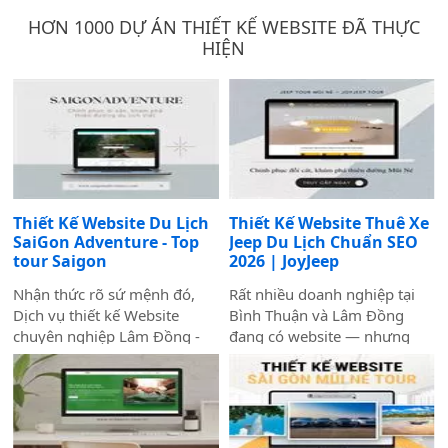
HƠN 1000 DỰ ÁN THIẾT KẾ WEBSITE ĐÃ THỰC
HIỆN
Thiết Kế Website Du Lịch
Thiết Kế Website Thuê Xe
SaiGon Adventure - Top
Jeep Du Lịch Chuẩn SEO
tour Saigon
2026 | JoyJeep
Nhận thức rõ sứ mệnh đó,
Rất nhiều doanh nghiệp tại
Dịch vụ thiết kế Website
Bình Thuận và Lâm Đồng
chuyên nghiệp Lâm Đồng -
đang có website — nhưng
Biển Vàng đã hợp tác cùng
Google không biết đến sự
thương hiệu SaiGon
tồn tại của họ. Không có
Adventure để triển khai dự
khách từ tìm kiếm tự nhiên,
án thiết kế website du lịch
mọi nỗ lực xây dựng nội
cao cấp tại địa chỉ
dung đều trở nên vô nghĩa.