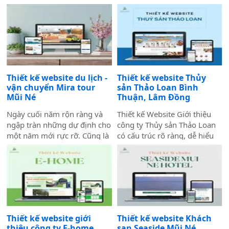
án mà Biển Vàng dành rất
trong năm 2026 bởi Công ty
nhiều tâm huyết để triển khai
Thiết kế Website Biển Vàng,
trọn vẹn cả về giao diện, trải
mang ý nghĩa mở đầu cho
nghiệm người dùng và hiệu
một năm phát triển mới với
quả vận hành thực tế.
định hướng chuyên nghiệp,
bài bản và bền vững.
Thiết kế website du lịch -
Thiết kế website Thủy
vận chuyển Mira tour
sản Thảo Loan Bình
Mũi Né
Thuận, Lâm Đồng
Ngày cuối năm rộn ràng và
Thiết kế Website Giới thiệu
ngập tràn những dự định cho
công ty Thủy sản Thảo Loan
một năm mới rực rỡ. Cũng là
có cấu trúc rõ ràng, dễ hiểu
ngày công ty mình bàn giao
và dễ thu hút khách truy cập
dự án thiết kế website Mira
vào website giúp truyền tải
Tour Mũi Né – một website
thông tin hiệu quả. Với tone
chuyên về tour du lịch và
chủ đạo chính là 2 màu xanh
thuê xe
dương và đỏ làm nổi bật lên
những nội dung chính của
website.
Thiết kế website giới
Thiết kế website Khách
thiệu công ty E-home
sạn Seaside Mũi Né