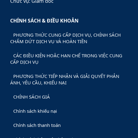
Chức vụ: Giám đốc
CHÍNH SÁCH & ĐIỀU KHOẢN
PHƯƠNG THỨC CUNG CẤP DỊCH VỤ, CHÍNH SÁCH
CHẤM DỨT DỊCH VỤ VÀ HOÀN TIỀN
CÁC ĐIỀU KIỆN HOẶC HẠN CHẾ TRONG VIỆC CUNG
CẤP DỊCH VỤ
PHƯƠNG THỨC TIẾP NHẬN VÀ GIẢI QUYẾT PHẢN
ÁNH, YÊU CẦU, KHIẾU NẠI
CHÍNH SÁCH GIÁ
Chính sách khiếu nại
Chính sách thanh toán