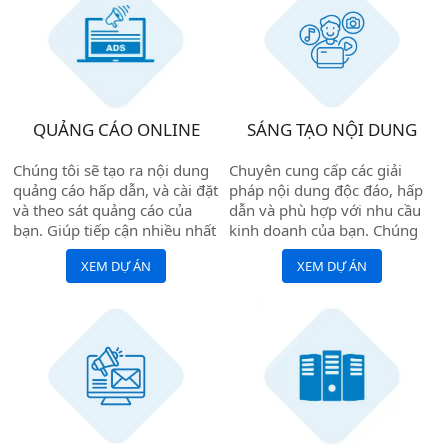
QUẢNG CÁO ONLINE
SÁNG TẠO NỘI DUNG
Chúng tôi sẽ tạo ra nội dung
Chuyên cung cấp các giải
quảng cáo hấp dẫn, và cài đặt
pháp nội dung độc đáo, hấp
và theo sát quảng cáo của
dẫn và phù hợp với nhu cầu
bạn. Giúp tiếp cận nhiều nhất
kinh doanh của bạn. Chúng
với khách hàng tiềm năng, và
tôi đảm bảo nội dung của
XEM DỰ ÁN
XEM DỰ ÁN
tăng doanh số bán hàng.
bạn luôn mới mẻ, sáng tạo và
thu hút.