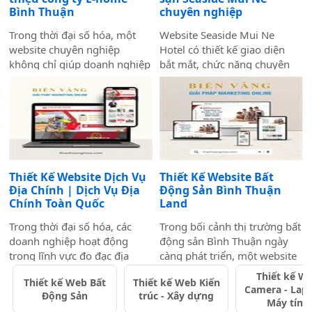
Bình Thuận
chuyên nghiệp
Trong thời đại số hóa, một
Website Seaside Mui Ne
website chuyên nghiệp
Hotel có thiết kế giao diện
không chỉ giúp doanh nghiệp
bắt mắt, chức năng chuyên
nâng cao uy tín mà còn là
nghiệp quan trọng để tối ưu
công cụ tiếp cận khách hàng
trải nghiệm người dùng và
hiệu quả. Dịch vụ thiết kế
hỗ trợ hoạt động kinh doanh
website giới thiệu công ty
hiệu quả.Một website chuyên
mang đến giải pháp tối ưu,
nghiệp không chỉ giúp bạn
giúp doanh nghiệp thể hiện
tiếp cận nhiều khách hàng
thương hiệu một cách ấn
hơn mà còn nâng cao uy tín
Thiết Kế Website Dịch Vụ
Thiết Kế Website Bất
tượng và chuyên nghiệp trên
thương hiệu, tạo lợi thế cạnh
Địa Chính | Dịch Vụ Địa
Động Sản Bình Thuận
môi trường trực tuyến.
tranh trên thị trường.
Chính Toàn Quốc
Land
Trong thời đại số hóa, các
Trong bối cảnh thị trường bất
doanh nghiệp hoạt động
động sản Bình Thuận ngày
trong lĩnh vực đo đạc địa
càng phát triển, một website
chính cần có một website
chuyên nghiệp không chỉ
Thiết kế W
Thiết kế Web Bất
Thiết kế Web Kiến
chuyên nghiệp để nâng cao
giúp doanh nghiệp nâng cao
Camera - Lapt
Động Sản
trúc - Xây dựng
uy tín và thu hút khách hàng.
thương hiệu mà còn thu hút
Máy tính