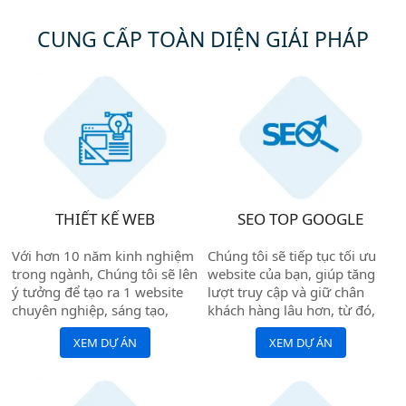
phong cách của nhà hàng.
khách hàng, từ đó giúp gia
Các trang web được thiết kế
CUNG CẤP TOÀN DIỆN GIẢI PHÁP
tăng doanh thu và tạo dựng
bởi Biển Vàng đều đáp ứng
uy tín. Hãy lựa chọn đơn vị
các tiêu chuẩn thiết kế hiện
thiết kế website chuyên
đại và thân thiện với người
nghiệp để đồng hành cùng
dùng, giúp tăng cường trải
sự phát triển của bạn.
nghiệm của khách hàng.
THIẾT KẾ WEB
SEO TOP GOOGLE
Với hơn 10 năm kinh nghiệm
Chúng tôi sẽ tiếp tục tối ưu
trong ngành, Chúng tôi sẽ lên
website của bạn, giúp tăng
ý tưởng để tạo ra 1 website
lượt truy cập và giữ chân
chuyên nghiệp, sáng tạo,
khách hàng lâu hơn, từ đó,
đem lại ấn tượng tốt nhất cho
giúp website của bạn lên top
XEM DỰ ÁN
XEM DỰ ÁN
khách hàng.
google với những từ khóa có
độ cạnh tranh cao.