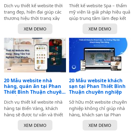
hiệu uy tín trong ngành giáo
Dịch vụ thiết kế website thời
Thiết kế website Spa – thẩm
dục.
trang đẹp, hiện đại giúp các
mỹ viện là giải pháp hiệu quả
thương hiệu thời trang xây
giúp trung tâm làm đẹp kết
dựng hình ảnh ấn tượng và
nối trực tiếp với khách hàng.
XEM DEMO
XEM DEMO
chuyên nghiệp. Với giao diện
Là nơi giới thiệu đầy đủ các
tinh tế, dễ dàng duyệt sản
dịch vụ làm đẹp và còn cung
phẩm, và tích hợp tính năng
cấp thông tin hữu ích về các
mua sắm trực tuyến.
liệu trình, công nghệ, và
những mẹo chăm sóc sắc
đẹp.
20 Mẫu website nhà
20 Mẫu website khách
hàng, quán ăn tại Phan
sạn tại Phan Thiết Bình
Thiết Bình Thuận chuyên
Thuận chuyên nghiệp
nghiệp
Dịch vụ thiết kế website nhà
Sở hữu một website chuyên
hàng tại Biển Vàng, khách
nghiệp không chỉ giúp nhà
hàng sẽ được tư vấn và thiết
hàng, khách sạn tại Phan
kế website theo yêu cầu của
Thiết, Bình Thuận tăng cường
XEM DEMO
XEM DEMO
riêng mình, đảm bảo phù
sự hiện diện trực tuyến mà
hợp với thương hiệu và
còn nâng cao trải nghiệm