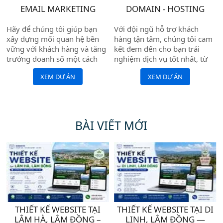
EMAIL MARKETING
DOMAIN - HOSTING
Hãy để chúng tôi giúp bạn
Với đội ngũ hỗ trợ khách
xây dựng mối quan hệ bền
hàng tận tâm, chúng tôi cam
vững với khách hàng và tăng
kết đem đến cho bạn trải
trưởng doanh số một cách
nghiệm dịch vụ tốt nhất, từ
bền vững.
khâu đăng ký tên miền đến
XEM DỰ ÁN
XEM DỰ ÁN
quản trị hosting.
BÀI VIẾT MỚI
THIẾT KẾ WEBSITE TẠI
THIẾT KẾ WEBSITE TẠI DI
LÂM HÀ, LÂM ĐỒNG –
LINH, LÂM ĐỒNG —