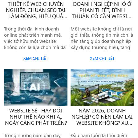
THIẾT KẾ WEB CHUYÊN
DOANH NGHIỆP NHỎ Ở
NGHIỆP, CHUẨN SEO TẠI
PHAN THIẾT, BÌNH
LÂM ĐỒNG, HIỆU QUẢ
THUẬN CÓ CẦN WEBSITE
CHO DOANH NGHIỆP
KHÔNG ?
Trong thời đại kinh doanh
Một website không chỉ là nơi
online phát triển mạnh mẽ,
giới thiệu thông tin mà còn là
việc sở hữu một website
nền tảng giúp doanh nghiệp
không còn là lựa chọn mà đã
xây dựng thương hiệu, tăng
trở thành yếu tố cần thiết đối
độ uy tín và tiếp cận khách
XEM CHI TIẾT
XEM CHI TIẾT
với mọi doanh nghiệp. Đặc
hàng từ Google. Khi khách
biệt tại Lâm Đồng – nơi có
hàng tìm kiếm dịch vụ và
thế mạnh về du lịch, nông
thấy doanh nghiệp có
nghiệp và dịch vụ – nhu cầu
website rõ ràng, chuyên
xây dựng thương hiệu trên
nghiệp, khả năng liên hệ sẽ
Internet ngày càng tăng cao.
cao hơn rất nhiều.
WEBSITE SẼ THAY ĐỔI
NĂM 2026, DOANH
NHƯ THẾ NÀO KHI AI
NGHIỆP CÓ NÊN LÀM LẠI
NGÀY CÀNG PHÁT TRIỂN?
WEBSITE KHÔNG? XU
HƯỚNG THIẾT KẾ
WEBSITE MỚI NHẤT.
Trong những năm gần đây,
Đầu năm luôn là thời điểm