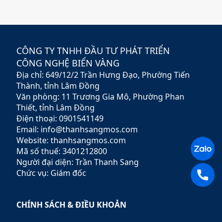
giải pháp đầu tư hiệu quả,
an toàn và minh bạch. Với
sứ mệnh hỗ trợ nhà đầu tư
xây dựng chiến lược tài
chính vững chắc,
CÔNG TY TNHH ĐẦU TƯ PHÁT TRIỂN
Rubypeace không chỉ cung
CÔNG NGHỆ BIỂN VÀNG
cấp các sản phẩm đa dạng
Địa chỉ: 649/12/2 Trần Hưng Đạo, Phường Tiến
mà còn mang đến các dịch
vụ tư vấn chuyên nghiệp,
Thành, tỉnh Lâm Đồng
giúp khách hàng tối ưu hóa
Văn phòng: 11 Trương Gia Mô, Phường Phan
lợi nhuận và giảm thiểu rủi
Thiết, tỉnh Lâm Đồng
ro.
Điện thoại: 0901541149
Email: info@thanhsangmos.com
Website: thanhsangmos.com
Mã số thuế: 3401212800
Người đại diện: Trần Thanh Sang
Chức vụ: Giám đốc
CHÍNH SÁCH & ĐIỀU KHOẢN