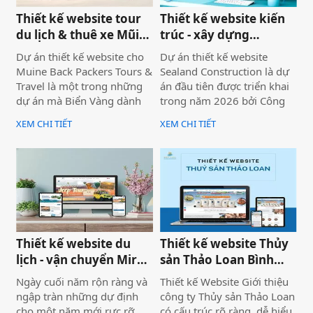
Thiết kế website tour
Thiết kế website kiến
du lịch & thuê xe Mũi
trúc - xây dựng
Né
Sealand Construction
Dự án thiết kế website cho
Dự án thiết kế website
Muine Back Packers Tours &
Sealand Construction là dự
Travel là một trong những
án đầu tiên được triển khai
dự án mà Biển Vàng dành
trong năm 2026 bởi Công
rất nhiều tâm huyết để triển
ty Thiết kế Website Biển
XEM CHI TIẾT
XEM CHI TIẾT
khai trọn vẹn cả về giao
Vàng, mang ý nghĩa mở đầu
diện, trải nghiệm người
cho một năm phát triển mới
dùng và hiệu quả vận hành
với định hướng chuyên
thực tế.
nghiệp, bài bản và bền
vững.
Thiết kế website du
Thiết kế website Thủy
lịch - vận chuyển Mira
sản Thảo Loan Bình
tour Mũi Né
Thuận, Lâm Đồng
Ngày cuối năm rộn ràng và
Thiết kế Website Giới thiệu
ngập tràn những dự định
công ty Thủy sản Thảo Loan
cho một năm mới rực rỡ.
có cấu trúc rõ ràng, dễ hiểu