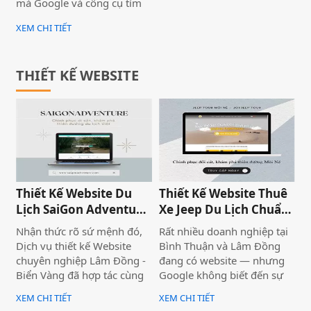
mà Google và công cụ tìm
kiếm đánh giá cao.
XEM CHI TIẾT
THIẾT KẾ WEBSITE
Thiết Kế Website Du
Thiết Kế Website Thuê
Lịch SaiGon Adventure
Xe Jeep Du Lịch Chuẩn
- Top tour Saigon
SEO 2026 | JoyJeep
Nhận thức rõ sứ mệnh đó,
Rất nhiều doanh nghiệp tại
Dịch vụ thiết kế Website
Bình Thuận và Lâm Đồng
chuyên nghiệp Lâm Đồng -
đang có website — nhưng
Biển Vàng đã hợp tác cùng
Google không biết đến sự
thương hiệu SaiGon
tồn tại của họ. Không có
XEM CHI TIẾT
XEM CHI TIẾT
Adventure để triển khai dự
khách từ tìm kiếm tự nhiên,