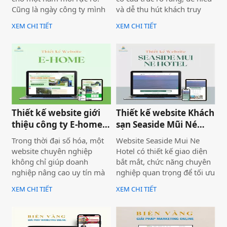
Cũng là ngày công ty mình
và dễ thu hút khách truy
bàn giao dự án thiết kế
cập vào website giúp truyền
XEM CHI TIẾT
XEM CHI TIẾT
website Mira Tour Mũi Né –
tải thông tin hiệu quả. Với
một website chuyên về tour
tone chủ đạo chính là 2
du lịch và thuê xe
màu xanh dương và đỏ làm
nổi bật lên những nội dung
chính của website.
Thiết kế website giới
Thiết kế website Khách
thiệu công ty E-home
sạn Seaside Mũi Né
Bình Thuận
chuyên nghiệp
Trong thời đại số hóa, một
Website Seaside Mui Ne
website chuyên nghiệp
Hotel có thiết kế giao diện
không chỉ giúp doanh
bắt mắt, chức năng chuyên
nghiệp nâng cao uy tín mà
nghiệp quan trọng để tối ưu
còn là công cụ tiếp cận
trải nghiệm người dùng và
XEM CHI TIẾT
XEM CHI TIẾT
khách hàng hiệu quả. Dịch
hỗ trợ hoạt động kinh
vụ thiết kế website giới
doanh hiệu quả.Một
thiệu công ty mang đến giải
website chuyên nghiệp
pháp tối ưu, giúp doanh
không chỉ giúp bạn tiếp cận