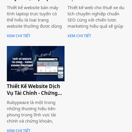
Hà Store
Thiết
Thiết kế website bán máy
Thiết kế web cho thuê xe du
tính laptop trực tuyến có
lịch chuyên nghiệp chuẩn
thể hiểu là loại trang
SEO cùng với chiến lược
website thường được dùng
marketing hiệu quả sẽ giúp
để trưng bày và bán các sản
doanh nghiệp của bạn gia
XEM CHI TIẾT
XEM CHI TIẾT
phẩm laptop đa dạng về
tăng doanh số bán hàng
thương hiệu, mẫu mã, màu
một cách hiệu quả và nhanh
sắc. Một trang web bán
chóng.
laptop trực tuyến có thể
cung cấp hình ảnh của một
thương hiệu hoặc nhiều
thương hiệu và nó giúp cho
khách hàng có cái nhìn chân
Thiết Kế Website Dịch
thực khách quan hơn, tiếp
Vụ Tài Chính - Chứng
cận nhiều thông tin hơn về
Khoán Rubypeace
sản phẩm mà họ đang lựa
Rubypeace là một trong
chọn
những thương hiệu tiên
phong trong lĩnh vực tài
chính và chứng khoán,
mang đến cho khách hàng
XEM CHI TIẾT