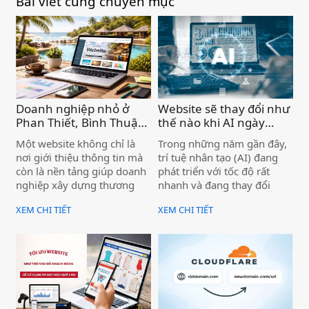
Bài viết cùng chuyên mục
Doanh nghiệp nhỏ ở
Website sẽ thay đổi như
Phan Thiết, Bình Thuận
thế nào khi AI ngày
có cần website không ? )
càng phát triển? )
Một website không chỉ là
Trong những năm gần đây,
nơi giới thiệu thông tin mà
trí tuệ nhân tạo (AI) đang
còn là nền tảng giúp doanh
phát triển với tốc độ rất
nghiệp xây dựng thương
nhanh và đang thay đổi
hiệu, tăng độ uy tín và tiếp
nhiều lĩnh vực trong cuộc
XEM CHI TIẾT
XEM CHI TIẾT
cận khách hàng từ Google.
sống. Ngành thiết kế
Khi khách hàng tìm kiếm
website và marketing online
dịch vụ và thấy doanh
cũng không nằm ngoài xu
nghiệp có website rõ ràng,
hướng này. Khi AI ngày
chuyên nghiệp, khả năng
càng thông minh hơn, cách
liên hệ sẽ cao hơn rất nhiều.
doanh nghiệp xây dựng và
vận hành website cũng sẽ
có nhiều thay đổi đáng kể.