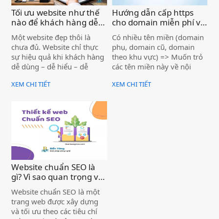
Tối ưu website như thế
Hướng dẫn cấp https
nào để khách hàng dễ
cho domain miễn phí và
sử dụng và đạt hiệu
redirect đến 1 url bất kỳ
Một website đẹp thôi là
Có nhiều tên miền (domain
quả? )
mà không cần thêm
chưa đủ. Website chỉ thực
phụ, domain cũ, domain
hosting )
sự hiệu quả khi khách hàng
theo khu vực) => Muốn trỏ
dễ dùng – dễ hiểu – dễ
các tên miền này về nội
hành động, đồng thời thân
dung của một website
XEM CHI TIẾT
XEM CHI TIẾT
thiện với Google để tiếp cận
chính, mà không muốn
đúng người có nhu cầu.
thuê thêm hosting
Website chuẩn SEO là
gì? Vì sao quan trọng với
doanh nghiệp | Dịch vụ
Website chuẩn SEO là một
thiết kế website chuyên
trang web được xây dựng
nghiệp Biển Vàng )
và tối ưu theo các tiêu chí