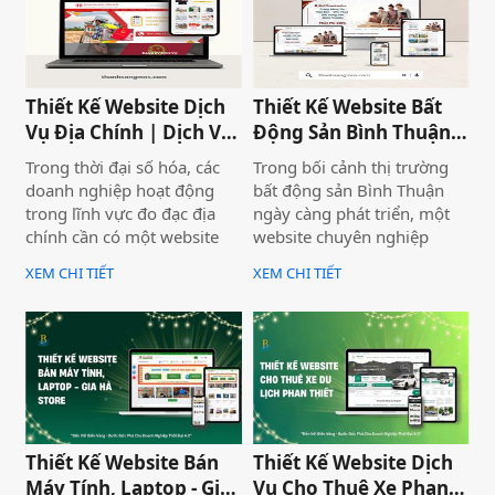
nghiệp thể hiện thương
nhiều khách hàng hơn mà
hiệu một cách ấn tượng và
còn nâng cao uy tín thương
chuyên nghiệp trên môi
hiệu, tạo lợi thế cạnh tranh
trường trực tuyến.
trên thị trường.
Thiết Kế Website Dịch
Thiết Kế Website Bất
Vụ Địa Chính | Dịch Vụ
Động Sản Bình Thuận
Địa Chính Toàn Quốc
Land
Trong thời đại số hóa, các
Trong bối cảnh thị trường
doanh nghiệp hoạt động
bất động sản Bình Thuận
trong lĩnh vực đo đạc địa
ngày càng phát triển, một
chính cần có một website
website chuyên nghiệp
chuyên nghiệp để nâng cao
không chỉ giúp doanh
XEM CHI TIẾT
XEM CHI TIẾT
uy tín và thu hút khách
nghiệp nâng cao thương
hàng. Thiết Kế Website Biển
hiệu mà còn thu hút khách
Vàng cung cấp giải pháp
hàng tiềm năng. Thiết Kế
thiết kế website đo đạc địa
Website Biển Vàng mang
chính với giao diện hiện đại,
đến giải pháp tối ưu cho
chuẩn SEO và đầy đủ chức
Bình Thuận Land, giúp
năng phục vụ doanh
doanh nghiệp tiếp cận
nghiệp.
khách hàng nhanh chóng,
Thiết Kế Website Bán
Thiết Kế Website Dịch
chuyên nghiệp và hiệu quả.
Máy Tính, Laptop - Gia
Vụ Cho Thuê Xe Phan