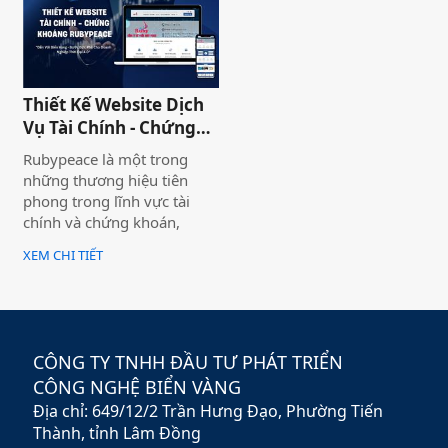
laptop trực tuyến có thể
cung cấp hình ảnh của một
thương hiệu hoặc nhiều
thương hiệu và nó giúp cho
khách hàng có cái nhìn chân
Thiết Kế Website Dịch
thực khách quan hơn, tiếp
Vụ Tài Chính - Chứng
cận nhiều thông tin hơn về
Khoán Rubypeace
sản phẩm mà họ đang lựa
Rubypeace là một trong
chọn
những thương hiệu tiên
phong trong lĩnh vực tài
chính và chứng khoán,
mang đến cho khách hàng
XEM CHI TIẾT
giải pháp đầu tư hiệu quả,
an toàn và minh bạch. Với
sứ mệnh hỗ trợ nhà đầu tư
xây dựng chiến lược tài
chính vững chắc,
CÔNG TY TNHH ĐẦU TƯ PHÁT TRIỂN
Rubypeace không chỉ cung
CÔNG NGHỆ BIỂN VÀNG
cấp các sản phẩm đa dạng
Địa chỉ: 649/12/2 Trần Hưng Đạo, Phường Tiến
mà còn mang đến các dịch
vụ tư vấn chuyên nghiệp,
Thành, tỉnh Lâm Đồng