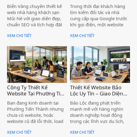
– Chuyên Nghiệp, Chức
– Nâng Tầm Thương
Biển Vàng chuyên thiết kế
Trong thời đại khách hàng
Năng Đặt Phòng Trực
Hiệu Doanh Nghiệp )
web nhà hàng khách sạn
tìm kiếm đối tác và nhà
Tuyến Tiện Ích )
Mũi Né với giao diện đẹp,
cung cấp qua Google trước
chuẩn SEO và tích hợp đặt
khi gọi điện, một website
phòng trực tuyến — giúp cơ
giới thiệu công ty chuyên
XEM CHI TIẾT
XEM CHI TIẾT
sở của bạn tiếp cận khách
nghiệp không còn là "có thì
hàng ngay từ trang đầu
tốt" — mà là điều kiện để
Google.
doanh nghiệp được tin
tưởng và lựa chọn. Nếu bạn
đang kinh doanh tại xã Vĩnh
Hảo mà chưa có website,
hoặc website cũ đã lỗi thời,
bạn đang để đối thủ vượt
lên phía trước mỗi ngày.
Công Ty Thiết Kế
Thiết Kế Website Bảo
Website Tại Phường Tiến
Lộc Uy Tín – Giao Diện
Thành – Chuẩn SEO,
Đẹp, Hỗ Trợ Tận Tâm )
Bạn đang kinh doanh tại
Bảo Lộc đang phát triển
Hiệu Quả Cho Doanh
Phường Tiến Thành nhưng
mạnh mẽ với hàng nghìn
Nghiệp )
chưa có website, hoặc
doanh nghiệp hoạt động
website cũ đã lỗi thời, load
trong các lĩnh vực du lịch,
chậm, không có khách hàng
trà, cà phê, nông sản, dịch
XEM CHI TIẾT
XEM CHI TIẾT
từ Google? Đây là bài toán
vụ và bất động sản. Trong