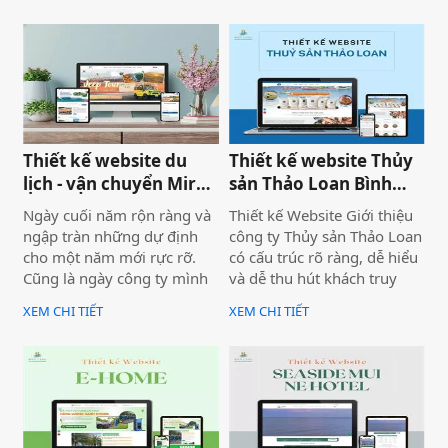
diện, trải nghiệm người
cho một năm phát triển mới
dùng và hiệu quả vận hành
với định hướng chuyên
thực tế.
nghiệp, bài bản và bền
vững.
Thiết kế website du
Thiết kế website Thủy
lịch - vận chuyển Mira
sản Thảo Loan Bình
tour Mũi Né
Thuận, Lâm Đồng
Ngày cuối năm rộn ràng và
Thiết kế Website Giới thiệu
ngập tràn những dự định
công ty Thủy sản Thảo Loan
cho một năm mới rực rỡ.
có cấu trúc rõ ràng, dễ hiểu
Cũng là ngày công ty mình
và dễ thu hút khách truy
bàn giao dự án thiết kế
cập vào website giúp truyền
XEM CHI TIẾT
XEM CHI TIẾT
website Mira Tour Mũi Né –
tải thông tin hiệu quả. Với
một website chuyên về tour
tone chủ đạo chính là 2
du lịch và thuê xe
màu xanh dương và đỏ làm
nổi bật lên những nội dung
chính của website.