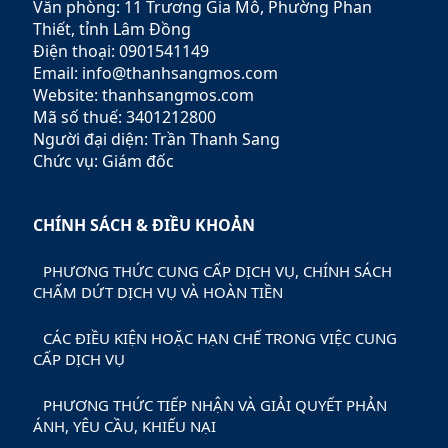
giúp khách hàng tối ưu hóa
Văn phòng: 11 Trương Gia Mô, Phường Phan
lợi nhuận và giảm thiểu rủi
Thiết, tỉnh Lâm Đồng
ro.
Điện thoại: 0901541149
Email: info@thanhsangmos.com
Website: thanhsangmos.com
Mã số thuế: 3401212800
Người đại diện: Trần Thanh Sang
Chức vụ: Giám đốc
CHÍNH SÁCH & ĐIỀU KHOẢN
PHƯƠNG THỨC CUNG CẤP DỊCH VỤ, CHÍNH SÁCH
CHẤM DỨT DỊCH VỤ VÀ HOÀN TIỀN
CÁC ĐIỀU KIỆN HOẶC HẠN CHẾ TRONG VIỆC CUNG
CẤP DỊCH VỤ
PHƯƠNG THỨC TIẾP NHẬN VÀ GIẢI QUYẾT PHẢN
ÁNH, YÊU CẦU, KHIẾU NẠI