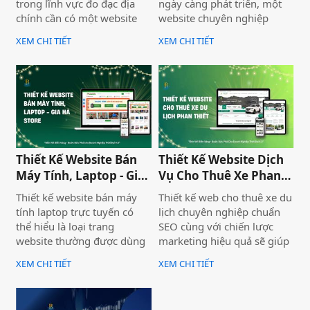
trong lĩnh vực đo đạc địa
ngày càng phát triển, một
chính cần có một website
website chuyên nghiệp
chuyên nghiệp để nâng cao
không chỉ giúp doanh
XEM CHI TIẾT
XEM CHI TIẾT
uy tín và thu hút khách
nghiệp nâng cao thương
hàng. Thiết Kế Website Biển
hiệu mà còn thu hút khách
Vàng cung cấp giải pháp
hàng tiềm năng. Thiết Kế
thiết kế website đo đạc địa
Website Biển Vàng mang
chính với giao diện hiện đại,
đến giải pháp tối ưu cho
chuẩn SEO và đầy đủ chức
Bình Thuận Land, giúp
năng phục vụ doanh
doanh nghiệp tiếp cận
nghiệp.
khách hàng nhanh chóng,
Thiết Kế Website Bán
Thiết Kế Website Dịch
chuyên nghiệp và hiệu quả.
Máy Tính, Laptop - Gia
Vụ Cho Thuê Xe Phan
Hà Store
Thiết
Thiết kế website bán máy
Thiết kế web cho thuê xe du
tính laptop trực tuyến có
lịch chuyên nghiệp chuẩn
thể hiểu là loại trang
SEO cùng với chiến lược
website thường được dùng
marketing hiệu quả sẽ giúp
để trưng bày và bán các sản
doanh nghiệp của bạn gia
XEM CHI TIẾT
XEM CHI TIẾT
phẩm laptop đa dạng về
tăng doanh số bán hàng
thương hiệu, mẫu mã, màu
một cách hiệu quả và nhanh
sắc. Một trang web bán
chóng.