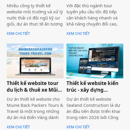
Đạt - Lâm Đồng
Tour
nghệ và tư duy UX/UI hiện
Nhiều công ty thiết kế
Với đặc thù ngành tour
đại từ Biển Vàng.
website môi trường và xử lý
tuyến yêu cầu tốc độ tiếp
nước thải có đội ngũ kỹ sư
cận khách hàng nhanh và
giỏi, dự án thực tế ấn tượng
khả năng chuyển đổi cao,
— nhưng website lại sơ sài,
dự án không chỉ được xây
XEM CHI TIẾT
XEM CHI TIẾT
tải chậm, không có trên
dựng như một website giới
Google. Hệ quả là hợp đồng
thiệu thông tin, mà được
B2B bị đối thủ có website
định hướng trở thành một
chuyên nghiệp hơn giành
công cụ hỗ trợ bán hàng
mất, dù năng lực kỹ thuật
thực tế.
của bạn hoàn toàn vượt
trội.
Thiết kế website tour
Thiết kế website kiến
du lịch & thuê xe Mũi
trúc - xây dựng
Né
Sealand Construction
Dự án thiết kế website cho
Dự án thiết kế website
Muine Back Packers Tours &
Sealand Construction là dự
Travel là một trong những
án đầu tiên được triển khai
dự án mà Biển Vàng dành
trong năm 2026 bởi Công
rất nhiều tâm huyết để triển
ty Thiết kế Website Biển
XEM CHI TIẾT
XEM CHI TIẾT
khai trọn vẹn cả về giao
Vàng, mang ý nghĩa mở đầu