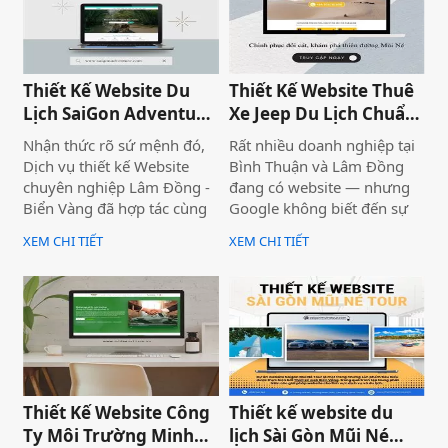
phức tạp.
Thiết Kế Website Du
Thiết Kế Website Thuê
Lịch SaiGon Adventure
Xe Jeep Du Lịch Chuẩn
- Top tour Saigon
SEO 2026 | JoyJeep
Nhận thức rõ sứ mệnh đó,
Rất nhiều doanh nghiệp tại
Dịch vụ thiết kế Website
Bình Thuận và Lâm Đồng
chuyên nghiệp Lâm Đồng -
đang có website — nhưng
Biển Vàng đã hợp tác cùng
Google không biết đến sự
thương hiệu SaiGon
tồn tại của họ. Không có
XEM CHI TIẾT
XEM CHI TIẾT
Adventure để triển khai dự
khách từ tìm kiếm tự nhiên,
án thiết kế website du lịch
mọi nỗ lực xây dựng nội
cao cấp tại địa chỉ
dung đều trở nên vô nghĩa.
saigonadventure.com. Dự
Vấn đề không nằm ở nội
án không chỉ giúp SaiGon
dung hay thiếu ngân sách
Adventure khẳng định vị
quảng cáo — mà nằm ngay
thế dẫn đầu trong mảng
ở nền tảng: website chưa
tour trải nghiệm Sài Gòn &
được thiết kế chuẩn SEO
Thiết Kế Website Công
Thiết kế website du
Việt Nam mà còn là minh
2026 từ đầu.
Ty Môi Trường Minh
lịch Sài Gòn Mũi Né
chứng cho năng lực công