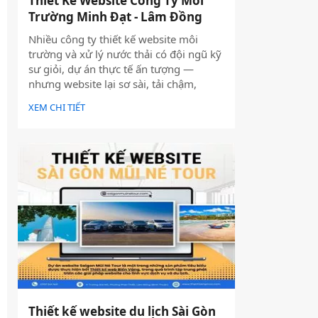
Thiết Kế Website Công Ty Môi
Trường Minh Đạt - Lâm Đồng
Nhiều công ty thiết kế website môi
trường và xử lý nước thải có đội ngũ kỹ
sư giỏi, dự án thực tế ấn tượng —
nhưng website lại sơ sài, tải chậm,
không có trên Google. Hệ quả là hợp
XEM CHI TIẾT
đồng B2B bị đối thủ có website chuyên
nghiệp hơn giành mất, dù năng lực kỹ
thuật của bạn hoàn toàn vượt trội.
Thiết kế website du lịch Sài Gòn