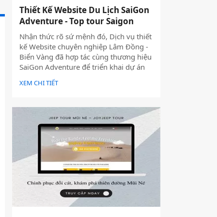
Thiết Kế Website Du Lịch SaiGon
Adventure - Top tour Saigon
Nhận thức rõ sứ mệnh đó, Dịch vụ thiết
kế Website chuyên nghiệp Lâm Đồng -
Biển Vàng đã hợp tác cùng thương hiệu
SaiGon Adventure để triển khai dự án
thiết kế website du lịch cao cấp tại địa
XEM CHI TIẾT
chỉ saigonadventure.com. Dự án không
chỉ giúp SaiGon Adventure khẳng định
vị thế dẫn đầu trong mảng tour trải
nghiệm Sài Gòn & Việt Nam mà còn là
minh chứng cho năng lực công nghệ và
tư duy UX/UI hiện đại từ Biển Vàng.