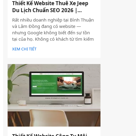
Thiết Kế Website Thuê Xe Jeep
Du Lịch Chuẩn SEO 2026 |
JoyJeep
Rất nhiều doanh nghiệp tại Bình Thuận
và Lâm Đồng đang có website —
nhưng Google không biết đến sự tồn
tại của họ. Không có khách từ tìm kiếm
tự nhiên, mọi nỗ lực xây dựng nội dung
XEM CHI TIẾT
đều trở nên vô nghĩa. Vấn đề không
nằm ở nội dung hay thiếu ngân sách
quảng cáo — mà nằm ngay ở nền tảng:
website chưa được thiết kế chuẩn SEO
2026 từ đầu.