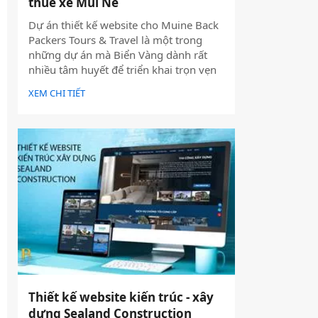
thuê xe Mũi Né
Dự án thiết kế website cho Muine Back
Packers Tours & Travel là một trong
những dự án mà Biển Vàng dành rất
nhiều tâm huyết để triển khai trọn vẹn
cả về giao diện, trải nghiệm người dùng
XEM CHI TIẾT
và hiệu quả vận hành thực tế.
Thiết kế website kiến trúc - xây
dựng Sealand Construction