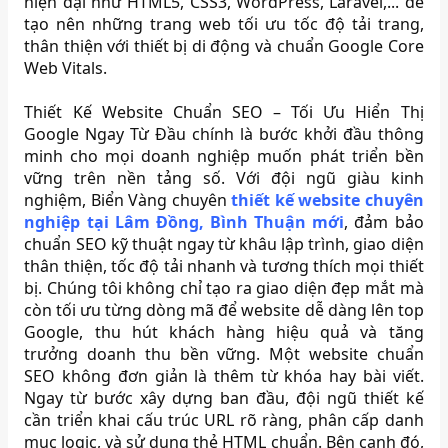
hiện đại như HTML5, CSS3, WordPress, Laravel,... để
tạo nên những trang web tối ưu tốc độ tải trang,
thân thiện với thiết bị di động và chuẩn Google Core
Web Vitals.
Thiết Kế Website Chuẩn SEO – Tối Ưu Hiển Thị
Google Ngay Từ Đầu chính là bước khởi đầu thông
minh cho mọi doanh nghiệp muốn phát triển bền
vững trên nền tảng số. Với đội ngũ giàu kinh
nghiệm, Biển Vàng chuyên
thiết kế website chuyên
nghiệp tại Lâm Đồng, Bình Thuận mới
, đảm bảo
chuẩn SEO kỹ thuật ngay từ khâu lập trình, giao diện
thân thiện, tốc độ tải nhanh và tương thích mọi thiết
bị. Chúng tôi không chỉ tạo ra giao diện đẹp mắt mà
còn tối ưu từng dòng mã để website dễ dàng lên top
Google, thu hút khách hàng hiệu quả và tăng
trưởng doanh thu bền vững. Một website chuẩn
SEO không đơn giản là thêm từ khóa hay bài viết.
Ngay từ bước xây dựng ban đầu, đội ngũ thiết kế
cần triển khai cấu trúc URL rõ ràng, phân cấp danh
mục logic, và sử dụng thẻ HTML chuẩn. Bên cạnh đó,