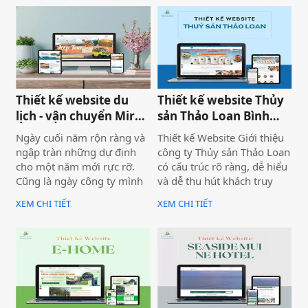
diện, trải nghiệm người
cho một năm phát triển mới
dùng và hiệu quả vận hành
với định hướng chuyên
thực tế.
nghiệp, bài bản và bền
vững.
Thiết kế website du
Thiết kế website Thủy
lịch - vận chuyển Mira
sản Thảo Loan Bình
tour Mũi Né
Thuận, Lâm Đồng
Ngày cuối năm rộn ràng và
Thiết kế Website Giới thiệu
ngập tràn những dự định
công ty Thủy sản Thảo Loan
cho một năm mới rực rỡ.
có cấu trúc rõ ràng, dễ hiểu
Cũng là ngày công ty mình
và dễ thu hút khách truy
bàn giao dự án thiết kế
cập vào website giúp truyền
XEM CHI TIẾT
XEM CHI TIẾT
website Mira Tour Mũi Né –
tải thông tin hiệu quả. Với
một website chuyên về tour
tone chủ đạo chính là 2
du lịch và thuê xe
màu xanh dương và đỏ làm
nổi bật lên những nội dung
chính của website.