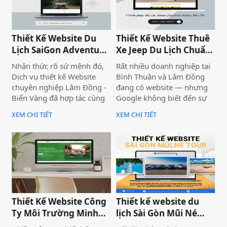
phức tạp.
Thiết Kế Website Du
Thiết Kế Website Thuê
Lịch SaiGon Adventure
Xe Jeep Du Lịch Chuẩn
- Top tour Saigon
SEO 2026 | JoyJeep
Nhận thức rõ sứ mệnh đó,
Rất nhiều doanh nghiệp tại
Dịch vụ thiết kế Website
Bình Thuận và Lâm Đồng
chuyên nghiệp Lâm Đồng -
đang có website — nhưng
Biển Vàng đã hợp tác cùng
Google không biết đến sự
thương hiệu SaiGon
tồn tại của họ. Không có
XEM CHI TIẾT
XEM CHI TIẾT
Adventure để triển khai dự
khách từ tìm kiếm tự nhiên,
án thiết kế website du lịch
mọi nỗ lực xây dựng nội
cao cấp tại địa chỉ
dung đều trở nên vô nghĩa.
saigonadventure.com. Dự
Vấn đề không nằm ở nội
án không chỉ giúp SaiGon
dung hay thiếu ngân sách
Adventure khẳng định vị
quảng cáo — mà nằm ngay
thế dẫn đầu trong mảng
ở nền tảng: website chưa
tour trải nghiệm Sài Gòn &
được thiết kế chuẩn SEO
Thiết Kế Website Công
Thiết kế website du
Việt Nam mà còn là minh
2026 từ đầu.
Ty Môi Trường Minh
lịch Sài Gòn Mũi Né
chứng cho năng lực công
Đạt - Lâm Đồng
Tour
nghệ và tư duy UX/UI hiện