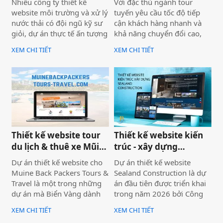
Nhiều công ty thiết kế
Với đặc thù ngành tour
đại từ Biển Vàng.
website môi trường và xử lý
tuyến yêu cầu tốc độ tiếp
nước thải có đội ngũ kỹ sư
cận khách hàng nhanh và
giỏi, dự án thực tế ấn tượng
khả năng chuyển đổi cao,
— nhưng website lại sơ sài,
dự án không chỉ được xây
XEM CHI TIẾT
XEM CHI TIẾT
tải chậm, không có trên
dựng như một website giới
Google. Hệ quả là hợp đồng
thiệu thông tin, mà được
B2B bị đối thủ có website
định hướng trở thành một
chuyên nghiệp hơn giành
công cụ hỗ trợ bán hàng
mất, dù năng lực kỹ thuật
thực tế.
của bạn hoàn toàn vượt
trội.
Thiết kế website tour
Thiết kế website kiến
du lịch & thuê xe Mũi
trúc - xây dựng
Né
Sealand Construction
Dự án thiết kế website cho
Dự án thiết kế website
Muine Back Packers Tours &
Sealand Construction là dự
Travel là một trong những
án đầu tiên được triển khai
dự án mà Biển Vàng dành
trong năm 2026 bởi Công
rất nhiều tâm huyết để triển
ty Thiết kế Website Biển
XEM CHI TIẾT
XEM CHI TIẾT
khai trọn vẹn cả về giao
Vàng, mang ý nghĩa mở đầu