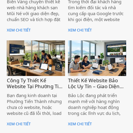
Biển Vàng chuyên thiết kế
Trong thời đại khách hàng
Năng Đặt Phòng Trực
Hiệu Doanh Nghiệp )
web nhà hàng khách sạn
tìm kiếm đối tác và nhà
Tuyến Tiện Ích )
Mũi Né với giao diện đẹp,
cung cấp qua Google trước
chuẩn SEO và tích hợp đặt
khi gọi điện, một website
phòng trực tuyến — giúp cơ
giới thiệu công ty chuyên
XEM CHI TIẾT
XEM CHI TIẾT
sở của bạn tiếp cận khách
nghiệp không còn là "có thì
hàng ngay từ trang đầu
tốt" — mà là điều kiện để
Google.
doanh nghiệp được tin
tưởng và lựa chọn. Nếu bạn
đang kinh doanh tại xã Vĩnh
Hảo mà chưa có website,
hoặc website cũ đã lỗi thời,
bạn đang để đối thủ vượt
lên phía trước mỗi ngày.
Công Ty Thiết Kế
Thiết Kế Website Bảo
Website Tại Phường Tiến
Lộc Uy Tín – Giao Diện
Thành – Chuẩn SEO,
Đẹp, Hỗ Trợ Tận Tâm )
Bạn đang kinh doanh tại
Bảo Lộc đang phát triển
Hiệu Quả Cho Doanh
Phường Tiến Thành nhưng
mạnh mẽ với hàng nghìn
Nghiệp )
chưa có website, hoặc
doanh nghiệp hoạt động
website cũ đã lỗi thời, load
trong các lĩnh vực du lịch,
chậm, không có khách hàng
trà, cà phê, nông sản, dịch
XEM CHI TIẾT
XEM CHI TIẾT
từ Google? Đây là bài toán
vụ và bất động sản. Trong
mà rất nhiều doanh nghiệp
bối cảnh khách hàng ngày