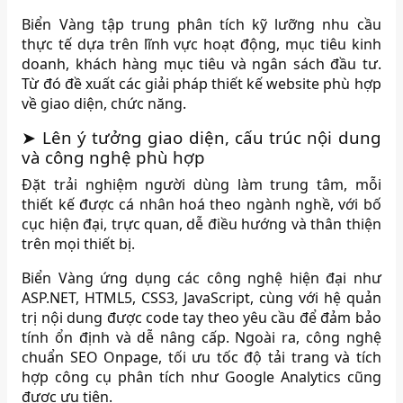
Biển Vàng tập trung phân tích kỹ lưỡng nhu cầu
thực tế dựa trên lĩnh vực hoạt động, mục tiêu kinh
doanh, khách hàng mục tiêu và ngân sách đầu tư.
Từ đó đề xuất các giải pháp thiết kế website phù hợp
về giao diện, chức năng.
➤ Lên ý tưởng giao diện, cấu trúc nội dung
và công nghệ phù hợp
Đặt trải nghiệm người dùng làm trung tâm, mỗi
thiết kế được cá nhân hoá theo ngành nghề, với bố
cục hiện đại, trực quan, dễ điều hướng và thân thiện
trên mọi thiết bị.
Biển Vàng ứng dụng các công nghệ hiện đại như
ASP.NET, HTML5, CSS3, JavaScript, cùng với hệ quản
trị nội dung được code tay theo yêu cầu để đảm bảo
tính ổn định và dễ nâng cấp. Ngoài ra, công nghệ
chuẩn SEO Onpage, tối ưu tốc độ tải trang và tích
hợp công cụ phân tích như Google Analytics cũng
được ưu tiên.