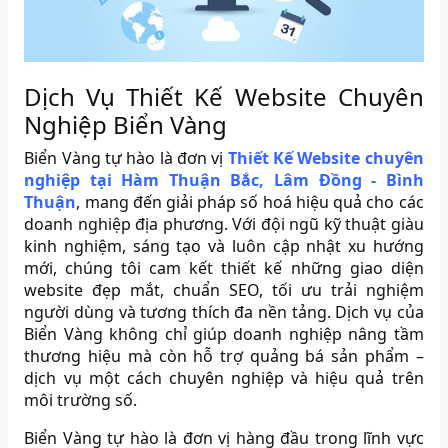
Dịch Vụ Thiết Kế Website Chuyên
Nghiệp Biển Vàng
Biển Vàng tự hào là đơn vị
Thiết Kế Website chuyên
nghiệp tại Hàm Thuận Bắc, Lâm Đồng - Bình
Thuận
, mang đến giải pháp số hoá hiệu quả cho các
doanh nghiệp địa phương. Với đội ngũ kỹ thuật giàu
kinh nghiệm, sáng tạo và luôn cập nhật xu hướng
mới, chúng tôi cam kết thiết kế những giao diện
website đẹp mắt, chuẩn SEO, tối ưu trải nghiệm
người dùng và tương thích đa nền tảng. Dịch vụ của
Biển Vàng không chỉ giúp doanh nghiệp nâng tầm
thương hiệu mà còn hỗ trợ quảng bá sản phẩm –
dịch vụ một cách chuyên nghiệp và hiệu quả trên
môi trường số.
Biển Vàng tự hào là đơn vị hàng đầu trong lĩnh vực