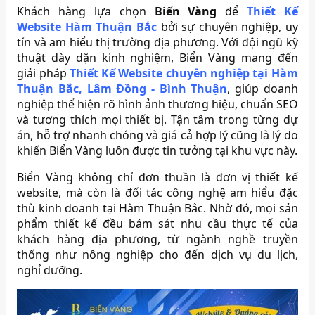
Khách hàng lựa chọn
Biển Vàng
để
Thiết Kế
Website Hàm Thuận Bắc
bởi sự chuyên nghiệp, uy
tín và am hiểu thị trường địa phương. Với đội ngũ kỹ
thuật dày dặn kinh nghiệm, Biển Vàng mang đến
giải pháp
Thiết Kế Website chuyên nghiệp tại Hàm
Thuận Bắc, Lâm Đồng - Bình Thuận
, giúp doanh
nghiệp thể hiện rõ hình ảnh thương hiệu, chuẩn SEO
và tương thích mọi thiết bị. Tận tâm trong từng dự
án, hỗ trợ nhanh chóng và giá cả hợp lý cũng là lý do
khiến Biển Vàng luôn được tin tưởng tại khu vực này.
Biển Vàng không chỉ đơn thuần là đơn vị thiết kế
website, mà còn là đối tác công nghệ am hiểu đặc
thù kinh doanh tại Hàm Thuận Bắc. Nhờ đó, mọi sản
phẩm thiết kế đều bám sát nhu cầu thực tế của
khách hàng địa phương, từ ngành nghề truyền
thống như nông nghiệp cho đến dịch vụ du lịch,
nghỉ dưỡng.