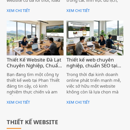
chậm, không có khách hàng
trà, cà phê, nông sản, dịch
XEM CHI TIẾT
XEM CHI TIẾT
từ Google? Đây là bài toán
vụ và bất động sản. Trong
mà rất nhiều doanh nghiệp
bối cảnh khách hàng ngày
tại Lâm Đồng đang gặp
càng tìm kiếm sản phẩm và
phải — và Biển Vàng chính
đối tác qua Google, một
là đơn vị giúp bạn giải
website chuyên nghiệp
quyết triệt để vấn đề đó.
không còn là lựa chọn —
mà là điều kiện để cạnh
tranh.
Thiết Kế Website Đà Lạt
Thiết kế web chuyên
Chuyên Nghiệp, Chuẩn
nghiệp, chuẩn SEO tại
SEO, Lên Top Google
Lâm Đồng, hiệu quả cho
Bạn đang tìm một công ty
Trong thời đại kinh doanh
Nhanh )
doanh nghiệp )
thiết kế web tại Phan Thiết
online phát triển mạnh mẽ,
đáng tin cậy, có kinh
việc sở hữu một website
nghiệm thực chiến và am
không còn là lựa chọn mà
hiểu thị trường địa phương?
đã trở thành yếu tố cần thiết
XEM CHI TIẾT
XEM CHI TIẾT
Với hơn 10 năm hoạt động
đối với mọi doanh nghiệp.
tại Bình Thuận – Lâm Đồng,
Đặc biệt tại Lâm Đồng – nơi
Biển Vàng đã đồng hành
có thế mạnh về du lịch,
cùng nhiều doanh nghiệp
nông nghiệp và dịch vụ –
THIẾT KẾ WEBSITE
lớn nhỏ trong hành trình
nhu cầu xây dựng thương