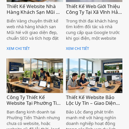
Thiết Kế Website Nhà
Thiết Kế Web Giới Thiệu
Hàng Khách Sạn Mũi Né
Công Ty Tại Xã Vĩnh Hảo
– Chuyên Nghiệp, Chức
– Nâng Tầm Thương
Biển Vàng chuyên thiết kế
Trong thời đại khách hàng
Năng Đặt Phòng Trực
Hiệu Doanh Nghiệp )
web nhà hàng khách sạn
tìm kiếm đối tác và nhà
Tuyến Tiện Ích )
Mũi Né với giao diện đẹp,
cung cấp qua Google trước
chuẩn SEO và tích hợp đặt
khi gọi điện, một website
phòng trực tuyến — giúp cơ
giới thiệu công ty chuyên
XEM CHI TIẾT
XEM CHI TIẾT
sở của bạn tiếp cận khách
nghiệp không còn là "có thì
hàng ngay từ trang đầu
tốt" — mà là điều kiện để
Google.
doanh nghiệp được tin
tưởng và lựa chọn. Nếu bạn
đang kinh doanh tại xã Vĩnh
Hảo mà chưa có website,
hoặc website cũ đã lỗi thời,
bạn đang để đối thủ vượt
lên phía trước mỗi ngày.
Công Ty Thiết Kế
Thiết Kế Website Bảo
Website Tại Phường Tiến
Lộc Uy Tín – Giao Diện
Thành – Chuẩn SEO,
Đẹp, Hỗ Trợ Tận Tâm )
Bạn đang kinh doanh tại
Bảo Lộc đang phát triển
Hiệu Quả Cho Doanh
Phường Tiến Thành nhưng
mạnh mẽ với hàng nghìn
Nghiệp )
chưa có website, hoặc
doanh nghiệp hoạt động
website cũ đã lỗi thời, load
trong các lĩnh vực du lịch,