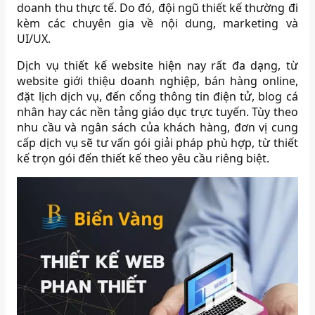
doanh thu thực tế. Do đó, đội ngũ thiết kế thường đi
kèm các chuyên gia về nội dung, marketing và
UI/UX.
Dịch vụ thiết kế website hiện nay rất đa dạng, từ
website giới thiệu doanh nghiệp, bán hàng online,
đặt lịch dịch vụ, đến cổng thông tin điện tử, blog cá
nhân hay các nền tảng giáo dục trực tuyến. Tùy theo
nhu cầu và ngân sách của khách hàng, đơn vị cung
cấp dịch vụ sẽ tư vấn gói giải pháp phù hợp, từ thiết
kế trọn gói đến thiết kế theo yêu cầu riêng biệt.