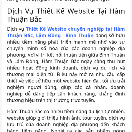
Dịch Vụ Thiết Kế Website Tại Hàm
Thuận Bắc
Dịch vụ
Thiết Kế Website chuyên nghiệp tại Hàm
Thuận Bắc, Lâm Đồng - Bình Thuận
đang sở hữu
nhiều tiềm năng phát triển mạnh mẽ nhờ vào sự
chuyển mình số hóa của các doanh nghiệp địa
phương. Với vị trí kết nối thuận tiện giữa Bình Thuận
và Lâm Đồng, Hàm Thuận Bắc ngày càng thu hút
nhiều hoạt động kinh doanh, dịch vụ du lịch và
thương mại điện tử. Điều này mở ra nhu cầu cấp
thiết về việc sở hữu một website hiện đại, tối ưu trải
nghiệm người dùng, giúp các cá nhân, doanh
nghiệp dễ dàng tiếp cận khách hàng, khẳng định
thương hiệu trên thị trường trực tuyến.
Hàm Thuận Bắc có nhiều tiềm năng du lịch tự nhiên,
website giúp giới thiệu hình ảnh, tour tuyến, dịch vụ
lưu trú của doanh nghiệp địa phương đến khách
hàng tiềm năng. Ngoài ra các sản phẩm nông