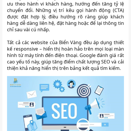
ưu theo hành vi khách hàng, hướng đến tăng tỷ lệ
chuyển đổi. Những vị trí kêu gọi hành động (CTA)
được đặt hợp lý, điều hướng rõ ràng giúp khách
hàng dễ dàng liên hệ, đặt hàng hoặc để lại thông tin
chỉ sau vài cú nhấp.
Tất cả các website của Biển Vàng đều áp dụng thiết
kế responsive – hiển thị hoàn hảo trên mọi loại màn
hình từ máy tính đến điện thoại. Google đánh giá rất
cao yếu tố này, giúp tăng điểm chất lượng SEO và cải
thiện khả năng hiển thị trên bảng kết quả tìm kiếm.