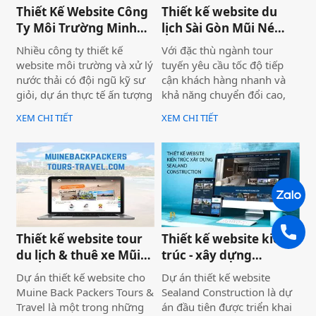
tour trải nghiệm Sài Gòn &
được thiết kế chuẩn SEO
Thiết Kế Website Công
Thiết kế website du
Việt Nam mà còn là minh
2026 từ đầu.
Ty Môi Trường Minh
lịch Sài Gòn Mũi Né
chứng cho năng lực công
Đạt - Lâm Đồng
Tour
nghệ và tư duy UX/UI hiện
Nhiều công ty thiết kế
Với đặc thù ngành tour
đại từ Biển Vàng.
website môi trường và xử lý
tuyến yêu cầu tốc độ tiếp
nước thải có đội ngũ kỹ sư
cận khách hàng nhanh và
giỏi, dự án thực tế ấn tượng
khả năng chuyển đổi cao,
— nhưng website lại sơ sài,
dự án không chỉ được xây
XEM CHI TIẾT
XEM CHI TIẾT
tải chậm, không có trên
dựng như một website giới
Google. Hệ quả là hợp đồng
thiệu thông tin, mà được
B2B bị đối thủ có website
định hướng trở thành một
chuyên nghiệp hơn giành
công cụ hỗ trợ bán hàng
mất, dù năng lực kỹ thuật
thực tế.
của bạn hoàn toàn vượt
trội.
Thiết kế website tour
Thiết kế website kiến
du lịch & thuê xe Mũi
trúc - xây dựng
Né
Sealand Construction
Dự án thiết kế website cho
Dự án thiết kế website
Muine Back Packers Tours &
Sealand Construction là dự
Travel là một trong những
án đầu tiên được triển khai