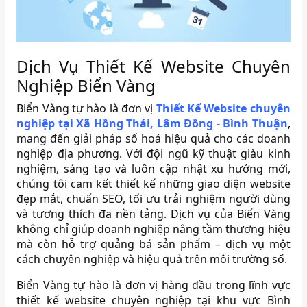
Dịch Vụ Thiết Kế Website Chuyên
Nghiệp Biển Vàng
Biển Vàng tự hào là đơn vị
Thiết Kế Website chuyên
nghiệp tại Xã Hồng Thái, Lâm Đồng - Bình Thuận
,
mang đến giải pháp số hoá hiệu quả cho các doanh
nghiệp địa phương. Với đội ngũ kỹ thuật giàu kinh
nghiệm, sáng tạo và luôn cập nhật xu hướng mới,
chúng tôi cam kết thiết kế những giao diện website
đẹp mắt, chuẩn SEO, tối ưu trải nghiệm người dùng
và tương thích đa nền tảng. Dịch vụ của Biển Vàng
không chỉ giúp doanh nghiệp nâng tầm thương hiệu
mà còn hỗ trợ quảng bá sản phẩm – dịch vụ một
cách chuyên nghiệp và hiệu quả trên môi trường số.
Biển Vàng tự hào là đơn vị hàng đầu trong lĩnh vực
thiết kế website chuyên nghiệp tại khu vực Bình