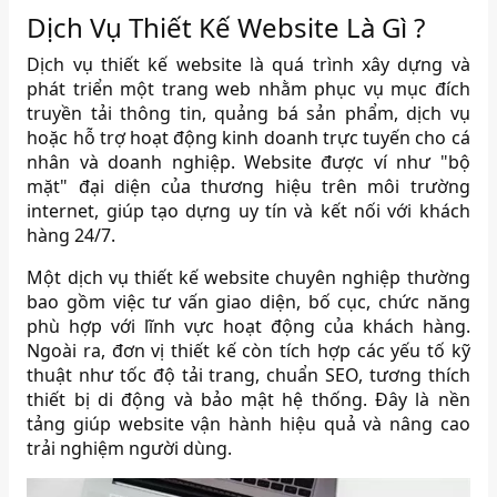
Dịch Vụ Thiết Kế Website Là Gì ?
Dịch vụ thiết kế website là quá trình xây dựng và
phát triển một trang web nhằm phục vụ mục đích
truyền tải thông tin, quảng bá sản phẩm, dịch vụ
hoặc hỗ trợ hoạt động kinh doanh trực tuyến cho cá
nhân và doanh nghiệp. Website được ví như "bộ
mặt" đại diện của thương hiệu trên môi trường
internet, giúp tạo dựng uy tín và kết nối với khách
hàng 24/7.
Một dịch vụ thiết kế website chuyên nghiệp thường
bao gồm việc tư vấn giao diện, bố cục, chức năng
phù hợp với lĩnh vực hoạt động của khách hàng.
Ngoài ra, đơn vị thiết kế còn tích hợp các yếu tố kỹ
thuật như tốc độ tải trang, chuẩn SEO, tương thích
thiết bị di động và bảo mật hệ thống. Đây là nền
tảng giúp website vận hành hiệu quả và nâng cao
trải nghiệm người dùng.