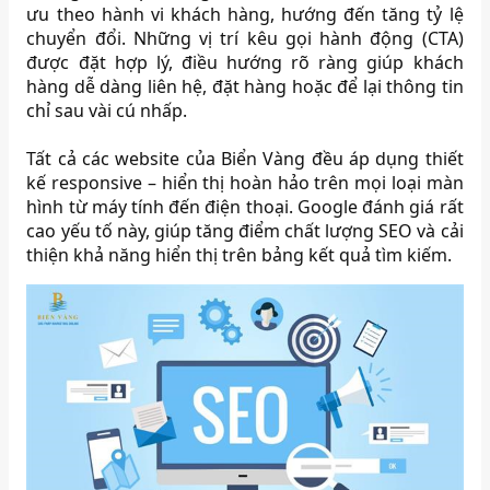
ưu theo hành vi khách hàng, hướng đến tăng tỷ lệ
chuyển đổi. Những vị trí kêu gọi hành động (CTA)
được đặt hợp lý, điều hướng rõ ràng giúp khách
hàng dễ dàng liên hệ, đặt hàng hoặc để lại thông tin
chỉ sau vài cú nhấp.
Tất cả các website của Biển Vàng đều áp dụng thiết
kế responsive – hiển thị hoàn hảo trên mọi loại màn
hình từ máy tính đến điện thoại. Google đánh giá rất
cao yếu tố này, giúp tăng điểm chất lượng SEO và cải
thiện khả năng hiển thị trên bảng kết quả tìm kiếm.