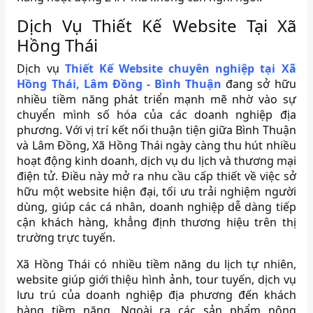
Dịch Vụ Thiết Kế Website Tại Xã
Hồng Thái
Dịch vụ
Thiết Kế Website chuyên nghiệp tại Xã
Hồng Thái, Lâm Đồng - Bình Thuận
đang sở hữu
nhiều tiềm năng phát triển mạnh mẽ nhờ vào sự
chuyển mình số hóa của các doanh nghiệp địa
phương. Với vị trí kết nối thuận tiện giữa Bình Thuận
và Lâm Đồng, Xã Hồng Thái ngày càng thu hút nhiều
hoạt động kinh doanh, dịch vụ du lịch và thương mại
điện tử. Điều này mở ra nhu cầu cấp thiết về việc sở
hữu một website hiện đại, tối ưu trải nghiệm người
dùng, giúp các cá nhân, doanh nghiệp dễ dàng tiếp
cận khách hàng, khẳng định thương hiệu trên thị
trường trực tuyến.
Xã Hồng Thái có nhiều tiềm năng du lịch tự nhiên,
website giúp giới thiệu hình ảnh, tour tuyến, dịch vụ
lưu trú của doanh nghiệp địa phương đến khách
hàng tiềm năng. Ngoài ra các sản phẩm nông