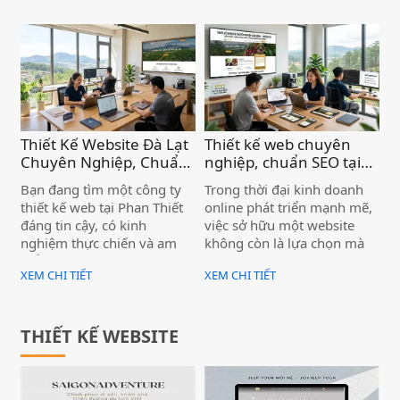
mà rất nhiều doanh nghiệp
bối cảnh khách hàng ngày
tại Lâm Đồng đang gặp
càng tìm kiếm sản phẩm và
phải — và Biển Vàng chính
đối tác qua Google, một
là đơn vị giúp bạn giải
website chuyên nghiệp
quyết triệt để vấn đề đó.
không còn là lựa chọn —
mà là điều kiện để cạnh
tranh.
Thiết Kế Website Đà Lạt
Thiết kế web chuyên
Chuyên Nghiệp, Chuẩn
nghiệp, chuẩn SEO tại
SEO, Lên Top Google
Lâm Đồng, hiệu quả cho
Bạn đang tìm một công ty
Trong thời đại kinh doanh
Nhanh )
doanh nghiệp )
thiết kế web tại Phan Thiết
online phát triển mạnh mẽ,
đáng tin cậy, có kinh
việc sở hữu một website
nghiệm thực chiến và am
không còn là lựa chọn mà
hiểu thị trường địa phương?
đã trở thành yếu tố cần thiết
XEM CHI TIẾT
XEM CHI TIẾT
Với hơn 10 năm hoạt động
đối với mọi doanh nghiệp.
tại Bình Thuận – Lâm Đồng,
Đặc biệt tại Lâm Đồng – nơi
Biển Vàng đã đồng hành
có thế mạnh về du lịch,
cùng nhiều doanh nghiệp
nông nghiệp và dịch vụ –
THIẾT KẾ WEBSITE
lớn nhỏ trong hành trình
nhu cầu xây dựng thương
xây dựng thương hiệu trực
hiệu trên Internet ngày
tuyến — từ website đơn
càng tăng cao.