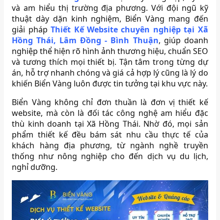
và am hiểu thị trường địa phương. Với đội ngũ kỹ
thuật dày dặn kinh nghiệm, Biển Vàng mang đến
giải pháp
Thiết Kế Website chuyên nghiệp tại Xã
Hồng Thái, Lâm Đồng - Bình Thuận
, giúp doanh
nghiệp thể hiện rõ hình ảnh thương hiệu, chuẩn SEO
và tương thích mọi thiết bị. Tận tâm trong từng dự
án, hỗ trợ nhanh chóng và giá cả hợp lý cũng là lý do
khiến Biển Vàng luôn được tin tưởng tại khu vực này.
Biển Vàng không chỉ đơn thuần là đơn vị thiết kế
website, mà còn là đối tác công nghệ am hiểu đặc
thù kinh doanh tại Xã Hồng Thái. Nhờ đó, mọi sản
phẩm thiết kế đều bám sát nhu cầu thực tế của
khách hàng địa phương, từ ngành nghề truyền
thống như nông nghiệp cho đến dịch vụ du lịch,
nghỉ dưỡng.