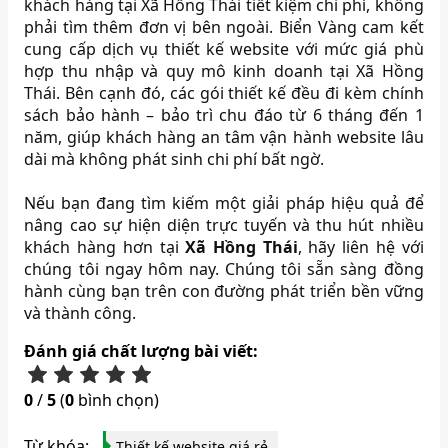
khách hàng tại Xã Hồng Thái tiết kiệm chi phí, không
phải tìm thêm đơn vị bên ngoài. Biển Vàng cam kết
cung cấp dịch vụ thiết kế website với mức giá phù
hợp thu nhập và quy mô kinh doanh tại Xã Hồng
Thái. Bên cạnh đó, các gói thiết kế đều đi kèm chính
sách bảo hành – bảo trì chu đáo từ 6 tháng đến 1
năm, giúp khách hàng an tâm vận hành website lâu
dài mà không phát sinh chi phí bất ngờ.
Nếu bạn đang tìm kiếm một giải pháp hiệu quả để
nâng cao sự hiện diện trực tuyến và thu hút nhiều
khách hàng hơn tại
Xã Hồng Thái
, hãy liên hệ với
chúng tôi ngay hôm nay. Chúng tôi sẵn sàng đồng
hành cùng bạn trên con đường phát triển bền vững
và thành công.
Đánh giá chất lượng bài viết:
0
/
5
(
0
bình chọn)
Từ khóa:
Thiết kế website giá rẻ