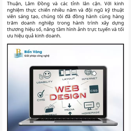
Thuận, Lâm Đồng và các tỉnh lân cận. Với kinh
nghiệm thực chiến nhiều năm và đội ngũ kỹ thuật
viên sáng tạo, chúng tôi đã đồng hành cùng hàng
trăm doanh nghiệp trong hành trình xây dựng
thương hiệu số, nâng tầm hình ảnh trực tuyến và tối
ưu hiệu quả kinh doanh.