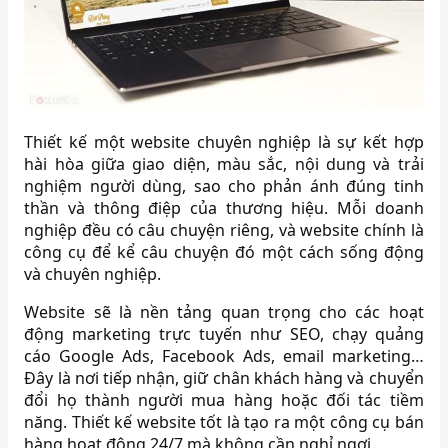
Thiết kế một website chuyên nghiệp là sự kết hợp
hài hòa giữa giao diện, màu sắc, nội dung và trải
nghiệm người dùng, sao cho phản ánh đúng tinh
thần và thông điệp của thương hiệu. Mỗi doanh
nghiệp đều có câu chuyện riêng, và website chính là
công cụ để kể câu chuyện đó một cách sống động
và chuyên nghiệp.
Website sẽ là nền tảng quan trọng cho các hoạt
động marketing trực tuyến như SEO, chạy quảng
cáo Google Ads, Facebook Ads, email marketing…
Đây là nơi tiếp nhận, giữ chân khách hàng và chuyển
đổi họ thành người mua hàng hoặc đối tác tiềm
năng. Thiết kế website tốt là tạo ra một công cụ bán
hàng hoạt động 24/7 mà không cần nghỉ ngơi.