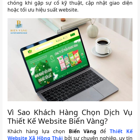
chóng khi gặp sự cố kỹ thuật, cập nhật giao diện
hoặc tối ưu hiệu suất website.
Vì Sao Khách Hàng Chọn Dịch Vụ
Thiết Kế Website Biển Vàng?
Khách hàng lựa chọn
Biển Vàng
để
Thiết Kế
Website Xã Hồng Thái
bởi sự chuyên nghiệp, uy tín