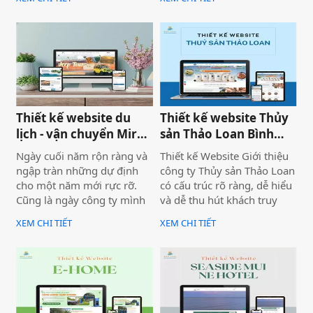
khai trọn vẹn cả về giao
Vàng, mang ý nghĩa mở đầu
diện, trải nghiệm người
cho một năm phát triển mới
dùng và hiệu quả vận hành
với định hướng chuyên
thực tế.
nghiệp, bài bản và bền
vững.
Thiết kế website du
Thiết kế website Thủy
lịch - vận chuyển Mira
sản Thảo Loan Bình
tour Mũi Né
Thuận, Lâm Đồng
Ngày cuối năm rộn ràng và
Thiết kế Website Giới thiệu
ngập tràn những dự định
công ty Thủy sản Thảo Loan
cho một năm mới rực rỡ.
có cấu trúc rõ ràng, dễ hiểu
Cũng là ngày công ty mình
và dễ thu hút khách truy
bàn giao dự án thiết kế
cập vào website giúp truyền
XEM CHI TIẾT
XEM CHI TIẾT
website Mira Tour Mũi Né –
tải thông tin hiệu quả. Với
một website chuyên về tour
tone chủ đạo chính là 2
du lịch và thuê xe
màu xanh dương và đỏ làm
nổi bật lên những nội dung
chính của website.