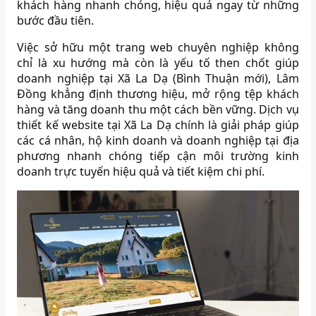
khách hàng nhanh chóng, hiệu quả ngay từ những
bước đầu tiên.
Việc sở hữu một trang web chuyên nghiệp không
chỉ là xu hướng mà còn là yếu tố then chốt giúp
doanh nghiệp tại Xã La Dạ (Bình Thuận mới), Lâm
Đồng khẳng định thương hiệu, mở rộng tệp khách
hàng và tăng doanh thu một cách bền vững. Dịch vụ
thiết kế website tại Xã La Dạ chính là giải pháp giúp
các cá nhân, hộ kinh doanh và doanh nghiệp tại địa
phương nhanh chóng tiếp cận môi trường kinh
doanh trực tuyến hiệu quả và tiết kiệm chi phí.