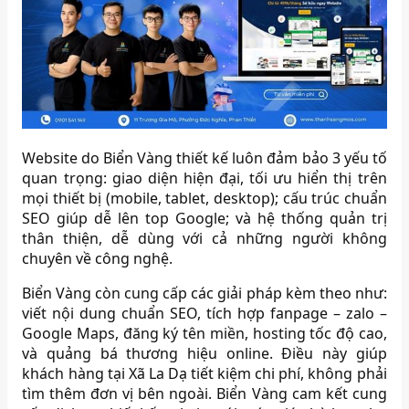
Website do Biển Vàng thiết kế luôn đảm bảo 3 yếu tố
quan trọng: giao diện hiện đại, tối ưu hiển thị trên
mọi thiết bị (mobile, tablet, desktop); cấu trúc chuẩn
SEO giúp dễ lên top Google; và hệ thống quản trị
thân thiện, dễ dùng với cả những người không
chuyên về công nghệ.
Biển Vàng còn cung cấp các giải pháp kèm theo như:
viết nội dung chuẩn SEO, tích hợp fanpage – zalo –
Google Maps, đăng ký tên miền, hosting tốc độ cao,
và quảng bá thương hiệu online. Điều này giúp
khách hàng tại Xã La Dạ tiết kiệm chi phí, không phải
tìm thêm đơn vị bên ngoài. Biển Vàng cam kết cung