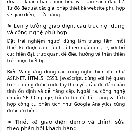
doanh, khách hàng mục tiêu và ngân sách đầu tư.
Từ đó đề xuất các giải pháp thiết kế website phù hợp
về giao diện, chức năng.
➤ Lên ý tưởng giao diện, cấu trúc nội dung
và công nghệ phù hợp
Đặt trải nghiệm người dùng làm trung tâm, mỗi
thiết kế được cá nhân hoá theo ngành nghề, với bố
cục hiện đại, trực quan, dễ điều hướng và thân thiện
trên mọi thiết bị.
Biển Vàng ứng dụng các công nghệ hiện đại như
ASP.NET, HTML5, CSS3, JavaScript, cùng với hệ quản
trị nội dung được code tay theo yêu cầu để đảm bảo
tính ổn định và dễ nâng cấp. Ngoài ra, công nghệ
chuẩn SEO Onpage, tối ưu tốc độ tải trang và tích
hợp công cụ phân tích như Google Analytics cũng
được ưu tiên.
➤ Thiết kế giao diện demo và chỉnh sửa
theo phản hồi khách hàng