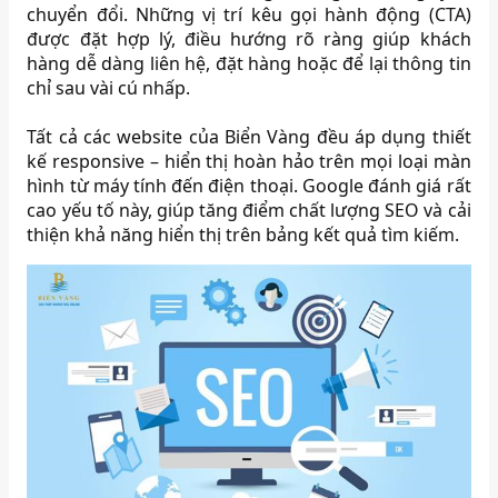
chuyển đổi. Những vị trí kêu gọi hành động (CTA)
được đặt hợp lý, điều hướng rõ ràng giúp khách
hàng dễ dàng liên hệ, đặt hàng hoặc để lại thông tin
chỉ sau vài cú nhấp.
Tất cả các website của Biển Vàng đều áp dụng thiết
kế responsive – hiển thị hoàn hảo trên mọi loại màn
hình từ máy tính đến điện thoại. Google đánh giá rất
cao yếu tố này, giúp tăng điểm chất lượng SEO và cải
thiện khả năng hiển thị trên bảng kết quả tìm kiếm.