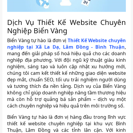
Dịch Vụ Thiết Kế Website Chuyên
Nghiệp Biển Vàng
Biển Vàng tự hào là đơn vị
Thiết Kế Website chuyên
nghiệp tại Xã La Dạ, Lâm Đồng - Bình Thuận
,
mang đến giải pháp số hoá hiệu quả cho các doanh
nghiệp địa phương. Với đội ngũ kỹ thuật giàu kinh
nghiệm, sáng tạo và luôn cập nhật xu hướng mới,
chúng tôi cam kết thiết kế những giao diện website
đẹp mắt, chuẩn SEO, tối ưu trải nghiệm người dùng
và tương thích đa nền tảng. Dịch vụ của Biển Vàng
không chỉ giúp doanh nghiệp nâng tầm thương hiệu
mà còn hỗ trợ quảng bá sản phẩm – dịch vụ một
cách chuyên nghiệp và hiệu quả trên môi trường số.
Biển Vàng tự hào là đơn vị hàng đầu trong lĩnh vực
thiết kế website chuyên nghiệp tại khu vực Bình
Thuận, Lâm Đồng và các tỉnh lân cận. Với kinh