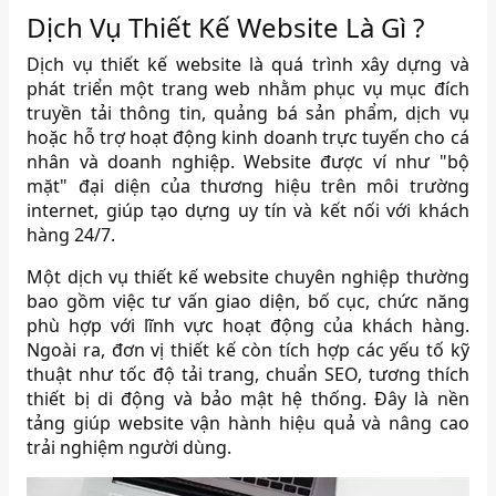
Dịch Vụ Thiết Kế Website Là Gì ?
Dịch vụ thiết kế website là quá trình xây dựng và
phát triển một trang web nhằm phục vụ mục đích
truyền tải thông tin, quảng bá sản phẩm, dịch vụ
hoặc hỗ trợ hoạt động kinh doanh trực tuyến cho cá
nhân và doanh nghiệp. Website được ví như "bộ
mặt" đại diện của thương hiệu trên môi trường
internet, giúp tạo dựng uy tín và kết nối với khách
hàng 24/7.
Một dịch vụ thiết kế website chuyên nghiệp thường
bao gồm việc tư vấn giao diện, bố cục, chức năng
phù hợp với lĩnh vực hoạt động của khách hàng.
Ngoài ra, đơn vị thiết kế còn tích hợp các yếu tố kỹ
thuật như tốc độ tải trang, chuẩn SEO, tương thích
thiết bị di động và bảo mật hệ thống. Đây là nền
tảng giúp website vận hành hiệu quả và nâng cao
trải nghiệm người dùng.