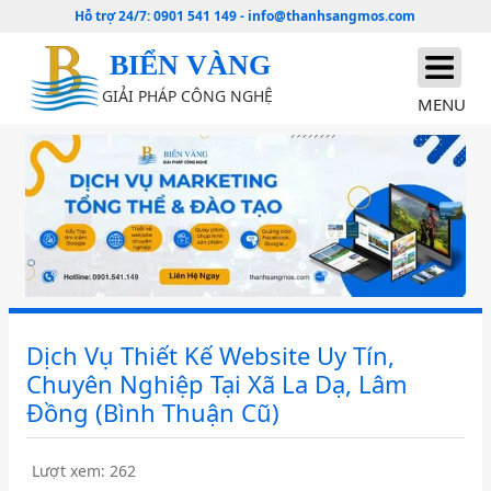
Hỗ trợ 24/7:
0901 541 149
-
info@thanhsangmos.com
BIỂN VÀNG
GIẢI PHÁP CÔNG NGHỆ
MENU
Dịch Vụ Thiết Kế Website Uy Tín,
Chuyên Nghiệp Tại Xã La Dạ, Lâm
Đồng (Bình Thuận Cũ)
Lượt xem: 262