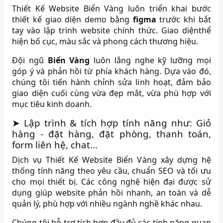
Thiết Kế Website Biển Vàng luôn triển khai bước
thiết kế giao diện demo bằng
figma
trước khi bắt
tay vào lập trình website chính thức. Giao diệnthể
hiện bố cục, màu sắc và phong cách thương hiệu.
Đội ngũ
Biển Vàng
luôn lắng nghe kỹ lưỡng mọi
góp ý và phản hồi từ phía khách hàng. Dựa vào đó,
chúng tôi tiến hành chỉnh sửa linh hoạt, đảm bảo
giao diện cuối cùng vừa đẹp mắt, vừa phù hợp với
mục tiêu kinh doanh.
➤ Lập trình & tích hợp tính năng như: Giỏ
hàng - đặt hàng, đặt phòng, thanh toán,
form liên hệ, chat...
Dịch vụ Thiết Kế Website Biển Vàng xây dựng hệ
thống tính năng theo yêu cầu, chuẩn SEO và tối ưu
cho mọi thiết bị. Các công nghệ hiện đại được sử
dụng giúp website phản hồi nhanh, an toàn và dễ
quản lý, phù hợp với nhiều ngành nghề khác nhau.
Chúng tôi hỗ trợ tích hợp đầy đủ các tính năng quan