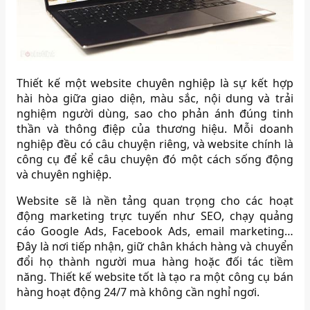
Thiết kế một website chuyên nghiệp là sự kết hợp
hài hòa giữa giao diện, màu sắc, nội dung và trải
nghiệm người dùng, sao cho phản ánh đúng tinh
thần và thông điệp của thương hiệu. Mỗi doanh
nghiệp đều có câu chuyện riêng, và website chính là
công cụ để kể câu chuyện đó một cách sống động
và chuyên nghiệp.
Website sẽ là nền tảng quan trọng cho các hoạt
động marketing trực tuyến như SEO, chạy quảng
cáo Google Ads, Facebook Ads, email marketing…
Đây là nơi tiếp nhận, giữ chân khách hàng và chuyển
đổi họ thành người mua hàng hoặc đối tác tiềm
năng. Thiết kế website tốt là tạo ra một công cụ bán
hàng hoạt động 24/7 mà không cần nghỉ ngơi.