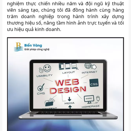
nghiệm thực chiến nhiều năm và đội ngũ kỹ thuật
viên sáng tạo, chúng tôi đã đồng hành cùng hàng
trăm doanh nghiệp trong hành trình xây dựng
thương hiệu số, nâng tầm hình ảnh trực tuyến và tối
ưu hiệu quả kinh doanh.