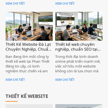
XEM CHI TIẾT
XEM CHI TIẾT
từ Google? Đây là bài toán
vụ và bất động sản. Trong
mà rất nhiều doanh nghiệp
bối cảnh khách hàng ngày
tại Lâm Đồng đang gặp
càng tìm kiếm sản phẩm và
phải — và Biển Vàng chính
đối tác qua Google, một
là đơn vị giúp bạn giải
website chuyên nghiệp
quyết triệt để vấn đề đó.
không còn là lựa chọn —
mà là điều kiện để cạnh
tranh.
Thiết Kế Website Đà Lạt
Thiết kế web chuyên
Chuyên Nghiệp, Chuẩn
nghiệp, chuẩn SEO tại
SEO, Lên Top Google
Lâm Đồng, hiệu quả cho
Bạn đang tìm một công ty
Trong thời đại kinh doanh
Nhanh )
doanh nghiệp )
thiết kế web tại Phan Thiết
online phát triển mạnh mẽ,
đáng tin cậy, có kinh
việc sở hữu một website
nghiệm thực chiến và am
không còn là lựa chọn mà
hiểu thị trường địa phương?
đã trở thành yếu tố cần thiết
XEM CHI TIẾT
XEM CHI TIẾT
Với hơn 10 năm hoạt động
đối với mọi doanh nghiệp.
tại Bình Thuận – Lâm Đồng,
Đặc biệt tại Lâm Đồng – nơi
Biển Vàng đã đồng hành
có thế mạnh về du lịch,
cùng nhiều doanh nghiệp
nông nghiệp và dịch vụ –
THIẾT KẾ WEBSITE
lớn nhỏ trong hành trình
nhu cầu xây dựng thương
xây dựng thương hiệu trực
hiệu trên Internet ngày