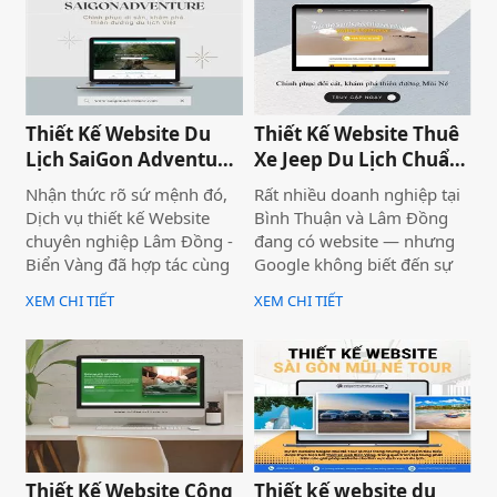
tuyến — từ website đơn
càng tăng cao.
giản đến hệ thống bán hàng
phức tạp.
Thiết Kế Website Du
Thiết Kế Website Thuê
Lịch SaiGon Adventure
Xe Jeep Du Lịch Chuẩn
- Top tour Saigon
SEO 2026 | JoyJeep
Nhận thức rõ sứ mệnh đó,
Rất nhiều doanh nghiệp tại
Dịch vụ thiết kế Website
Bình Thuận và Lâm Đồng
chuyên nghiệp Lâm Đồng -
đang có website — nhưng
Biển Vàng đã hợp tác cùng
Google không biết đến sự
thương hiệu SaiGon
tồn tại của họ. Không có
XEM CHI TIẾT
XEM CHI TIẾT
Adventure để triển khai dự
khách từ tìm kiếm tự nhiên,
án thiết kế website du lịch
mọi nỗ lực xây dựng nội
cao cấp tại địa chỉ
dung đều trở nên vô nghĩa.
saigonadventure.com. Dự
Vấn đề không nằm ở nội
án không chỉ giúp SaiGon
dung hay thiếu ngân sách
Adventure khẳng định vị
quảng cáo — mà nằm ngay
thế dẫn đầu trong mảng
ở nền tảng: website chưa
tour trải nghiệm Sài Gòn &
được thiết kế chuẩn SEO
Thiết Kế Website Công
Thiết kế website du
Việt Nam mà còn là minh
2026 từ đầu.