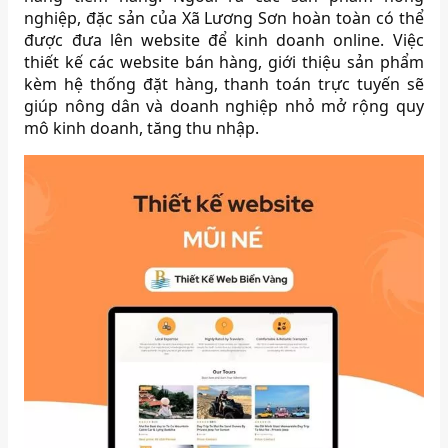
nghiệp, đặc sản của Xã Lương Sơn hoàn toàn có thể
được đưa lên website để kinh doanh online. Việc
thiết kế các website bán hàng, giới thiệu sản phẩm
kèm hệ thống đặt hàng, thanh toán trực tuyến sẽ
giúp nông dân và doanh nghiệp nhỏ mở rộng quy
mô kinh doanh, tăng thu nhập.