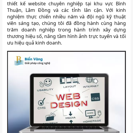
thiết kế website chuyên nghiệp tại khu vực Bình
Thuận, Lâm Đồng và các tỉnh lân cận. Với kinh
nghiệm thực chiến nhiều năm và đội ngũ kỹ thuật
viên sáng tạo, chúng tôi đã đồng hành cùng hàng
trăm doanh nghiệp trong hành trình xây dựng
thương hiệu số, nâng tầm hình ảnh trực tuyến và tối
ưu hiệu quả kinh doanh.