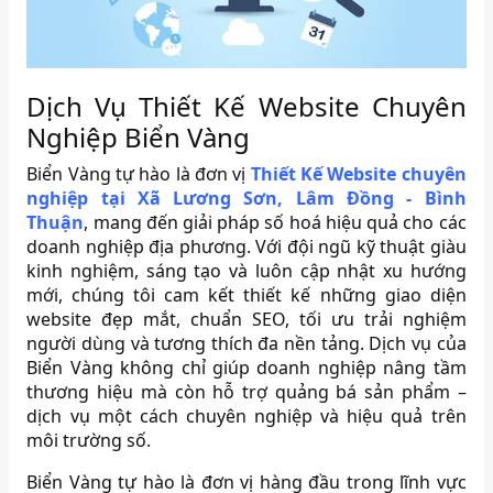
Dịch Vụ Thiết Kế Website Chuyên
Nghiệp Biển Vàng
Biển Vàng tự hào là đơn vị
Thiết Kế Website chuyên
nghiệp tại Xã Lương Sơn, Lâm Đồng - Bình
Thuận
, mang đến giải pháp số hoá hiệu quả cho các
doanh nghiệp địa phương. Với đội ngũ kỹ thuật giàu
kinh nghiệm, sáng tạo và luôn cập nhật xu hướng
mới, chúng tôi cam kết thiết kế những giao diện
website đẹp mắt, chuẩn SEO, tối ưu trải nghiệm
người dùng và tương thích đa nền tảng. Dịch vụ của
Biển Vàng không chỉ giúp doanh nghiệp nâng tầm
thương hiệu mà còn hỗ trợ quảng bá sản phẩm –
dịch vụ một cách chuyên nghiệp và hiệu quả trên
môi trường số.
Biển Vàng tự hào là đơn vị hàng đầu trong lĩnh vực