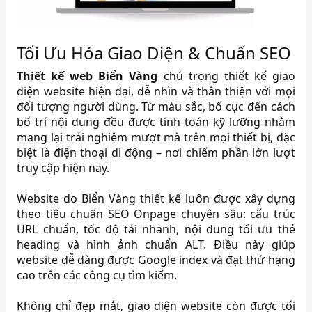
Tối Ưu Hóa Giao Diện & Chuẩn SEO
Thiết kế web Biển Vàng
chú trọng thiết kế giao
diện website hiện đại, dễ nhìn và thân thiện với mọi
đối tượng người dùng. Từ màu sắc, bố cục đến cách
bố trí nội dung đều được tính toán kỹ lưỡng nhằm
mang lại trải nghiệm mượt mà trên mọi thiết bị, đặc
biệt là điện thoại di động – nơi chiếm phần lớn lượt
truy cập hiện nay.
Website do Biển Vàng thiết kế luôn được xây dựng
theo tiêu chuẩn SEO Onpage chuyên sâu: cấu trúc
URL chuẩn, tốc độ tải nhanh, nội dung tối ưu thẻ
heading và hình ảnh chuẩn ALT. Điều này giúp
website dễ dàng được Google index và đạt thứ hạng
cao trên các công cụ tìm kiếm.
Không chỉ đẹp mắt, giao diện website còn được tối