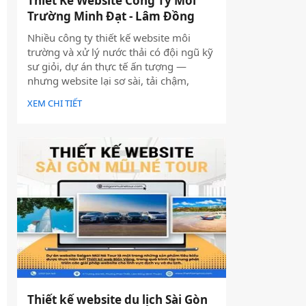
Thiết Kế Website Công Ty Môi
Trường Minh Đạt - Lâm Đồng
Nhiều công ty thiết kế website môi
trường và xử lý nước thải có đội ngũ kỹ
sư giỏi, dự án thực tế ấn tượng —
nhưng website lại sơ sài, tải chậm,
không có trên Google. Hệ quả là hợp
XEM CHI TIẾT
đồng B2B bị đối thủ có website chuyên
nghiệp hơn giành mất, dù năng lực kỹ
thuật của bạn hoàn toàn vượt trội.
Thiết kế website du lịch Sài Gòn