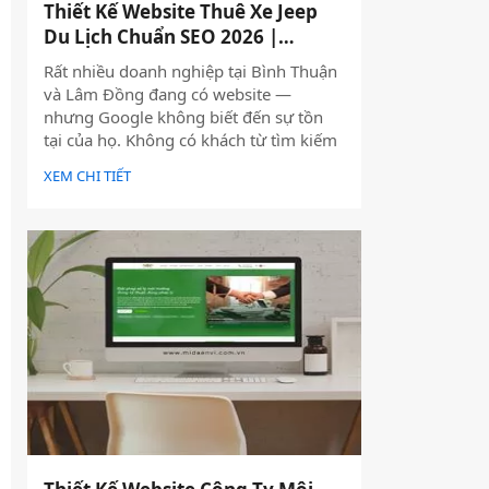
Thiết Kế Website Thuê Xe Jeep
Du Lịch Chuẩn SEO 2026 |
JoyJeep
Rất nhiều doanh nghiệp tại Bình Thuận
và Lâm Đồng đang có website —
nhưng Google không biết đến sự tồn
tại của họ. Không có khách từ tìm kiếm
tự nhiên, mọi nỗ lực xây dựng nội dung
XEM CHI TIẾT
đều trở nên vô nghĩa. Vấn đề không
nằm ở nội dung hay thiếu ngân sách
quảng cáo — mà nằm ngay ở nền tảng:
website chưa được thiết kế chuẩn SEO
2026 từ đầu.