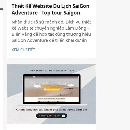
Thiết Kế Website Du Lịch SaiGon
Adventure - Top tour Saigon
Nhận thức rõ sứ mệnh đó, Dịch vụ thiết
kế Website chuyên nghiệp Lâm Đồng -
Biển Vàng đã hợp tác cùng thương hiệu
SaiGon Adventure để triển khai dự án
thiết kế website du lịch cao cấp tại địa
XEM CHI TIẾT
chỉ saigonadventure.com. Dự án không
chỉ giúp SaiGon Adventure khẳng định
vị thế dẫn đầu trong mảng tour trải
nghiệm Sài Gòn & Việt Nam mà còn là
minh chứng cho năng lực công nghệ và
tư duy UX/UI hiện đại từ Biển Vàng.