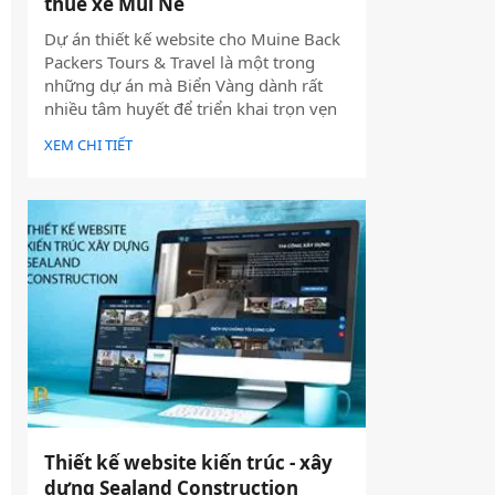
thuê xe Mũi Né
Dự án thiết kế website cho Muine Back
Packers Tours & Travel là một trong
những dự án mà Biển Vàng dành rất
nhiều tâm huyết để triển khai trọn vẹn
cả về giao diện, trải nghiệm người dùng
XEM CHI TIẾT
và hiệu quả vận hành thực tế.
Thiết kế website kiến trúc - xây
dựng Sealand Construction