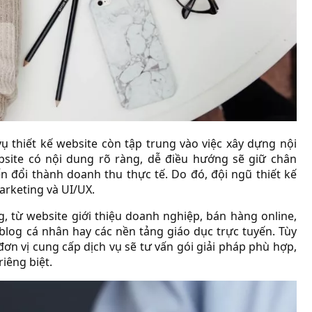
ụ thiết kế website còn tập trung vào việc xây dựng nội
site có nội dung rõ ràng, dễ điều hướng sẽ giữ chân
 đổi thành doanh thu thực tế. Do đó, đội ngũ thiết kế
arketing và UI/UX.
g, từ website giới thiệu doanh nghiệp, bán hàng online,
, blog cá nhân hay các nền tảng giáo dục trực tuyến. Tùy
ơn vị cung cấp dịch vụ sẽ tư vấn gói giải pháp phù hợp,
riêng biệt.