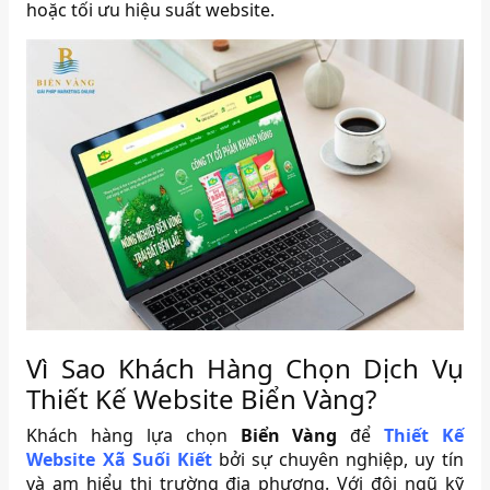
hoặc tối ưu hiệu suất website.
Vì Sao Khách Hàng Chọn Dịch Vụ
Thiết Kế Website Biển Vàng?
Khách hàng lựa chọn
Biển Vàng
để
Thiết Kế
Website Xã Suối Kiết
bởi sự chuyên nghiệp, uy tín
và am hiểu thị trường địa phương. Với đội ngũ kỹ