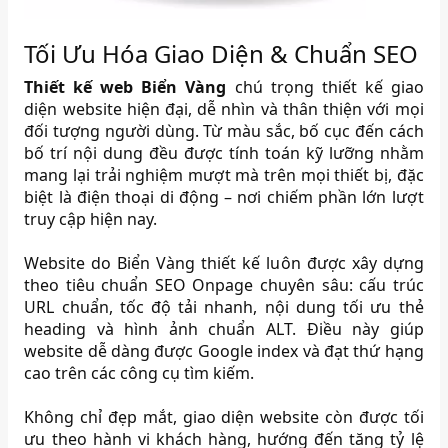
Tối Ưu Hóa Giao Diện & Chuẩn SEO
Thiết kế web Biển Vàng
chú trọng thiết kế giao
diện website hiện đại, dễ nhìn và thân thiện với mọi
đối tượng người dùng. Từ màu sắc, bố cục đến cách
bố trí nội dung đều được tính toán kỹ lưỡng nhằm
mang lại trải nghiệm mượt mà trên mọi thiết bị, đặc
biệt là điện thoại di động – nơi chiếm phần lớn lượt
truy cập hiện nay.
Website do Biển Vàng thiết kế luôn được xây dựng
theo tiêu chuẩn SEO Onpage chuyên sâu: cấu trúc
URL chuẩn, tốc độ tải nhanh, nội dung tối ưu thẻ
heading và hình ảnh chuẩn ALT. Điều này giúp
website dễ dàng được Google index và đạt thứ hạng
cao trên các công cụ tìm kiếm.
Không chỉ đẹp mắt, giao diện website còn được tối
ưu theo hành vi khách hàng, hướng đến tăng tỷ lệ