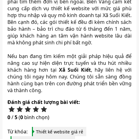
phải tìm thêm đơn vị bên ngoài. Biển Vàng cam kết
cung cấp dịch vụ thiết kế website với mức giá phù
hợp thu nhập và quy mô kinh doanh tại Xã Suối Kiết.
Bên cạnh đó, các gói thiết kế đều đi kèm chính sách
bảo hành – bảo trì chu đáo từ 6 tháng đến 1 năm,
giúp khách hàng an tâm vận hành website lâu dài
mà không phát sinh chi phí bất ngờ.
Nếu bạn đang tìm kiếm một giải pháp hiệu quả để
nâng cao sự hiện diện trực tuyến và thu hút nhiều
khách hàng hơn tại
Xã Suối Kiết
, hãy liên hệ với
chúng tôi ngay hôm nay. Chúng tôi sẵn sàng đồng
hành cùng bạn trên con đường phát triển bền vững
và thành công.
Đánh giá chất lượng bài viết:
0
/
5
(
0
bình chọn)
Từ khóa:
Thiết kế website giá rẻ