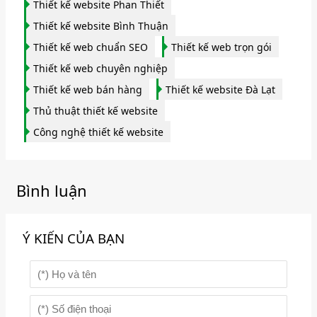
Thiết kế website Phan Thiết
Thiết kế website Bình Thuận
Thiết kế web chuẩn SEO
Thiết kế web trọn gói
Thiết kế web chuyên nghiệp
Thiết kế web bán hàng
Thiết kế website Đà Lạt
Thủ thuật thiết kế website
Công nghệ thiết kế website
Bình luận
Ý KIẾN CỦA BẠN