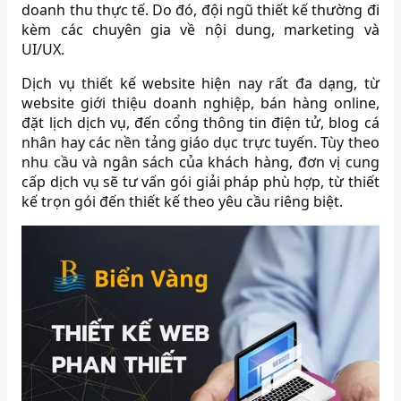
doanh thu thực tế. Do đó, đội ngũ thiết kế thường đi
kèm các chuyên gia về nội dung, marketing và
UI/UX.
Dịch vụ thiết kế website hiện nay rất đa dạng, từ
website giới thiệu doanh nghiệp, bán hàng online,
đặt lịch dịch vụ, đến cổng thông tin điện tử, blog cá
nhân hay các nền tảng giáo dục trực tuyến. Tùy theo
nhu cầu và ngân sách của khách hàng, đơn vị cung
cấp dịch vụ sẽ tư vấn gói giải pháp phù hợp, từ thiết
kế trọn gói đến thiết kế theo yêu cầu riêng biệt.