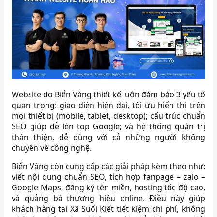
Website do Biển Vàng thiết kế luôn đảm bảo 3 yếu tố
quan trọng: giao diện hiện đại, tối ưu hiển thị trên
mọi thiết bị (mobile, tablet, desktop); cấu trúc chuẩn
SEO giúp dễ lên top Google; và hệ thống quản trị
thân thiện, dễ dùng với cả những người không
chuyên về công nghệ.
Biển Vàng còn cung cấp các giải pháp kèm theo như:
viết nội dung chuẩn SEO, tích hợp fanpage – zalo –
Google Maps, đăng ký tên miền, hosting tốc độ cao,
và quảng bá thương hiệu online. Điều này giúp
khách hàng tại Xã Suối Kiết tiết kiệm chi phí, không