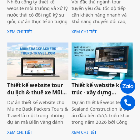
Nhiều công ty thiết kế
Với đặc thù ngành tour
đại từ Biển Vàng.
website môi trường và xử lý
tuyến yêu cầu tốc độ tiếp
nước thải có đội ngũ kỹ sư
cận khách hàng nhanh và
giỏi, dự án thực tế ấn tượng
khả năng chuyển đổi cao,
— nhưng website lại sơ sài,
dự án không chỉ được xây
XEM CHI TIẾT
XEM CHI TIẾT
tải chậm, không có trên
dựng như một website giới
Google. Hệ quả là hợp đồng
thiệu thông tin, mà được
B2B bị đối thủ có website
định hướng trở thành một
chuyên nghiệp hơn giành
công cụ hỗ trợ bán hàng
mất, dù năng lực kỹ thuật
thực tế.
của bạn hoàn toàn vượt
trội.
Thiết kế website tour
Thiết kế website kiến
du lịch & thuê xe Mũi
trúc - xây dựng
Né
Sealand Construction
Dự án thiết kế website cho
Dự án thiết kế website
Muine Back Packers Tours &
Sealand Construction là dự
Travel là một trong những
án đầu tiên được triển khai
dự án mà Biển Vàng dành
trong năm 2026 bởi Công
rất nhiều tâm huyết để triển
ty Thiết kế Website Biển
XEM CHI TIẾT
XEM CHI TIẾT
khai trọn vẹn cả về giao
Vàng, mang ý nghĩa mở đầu