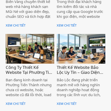
Biển Vàng chuyên thiết kế
Trong thời đại khách hàng
Năng Đặt Phòng Trực
Hiệu Doanh Nghiệp )
web nhà hàng khách sạn
tìm kiếm đối tác và nhà
Tuyến Tiện Ích )
Mũi Né với giao diện đẹp,
cung cấp qua Google trước
chuẩn SEO và tích hợp đặt
khi gọi điện, một website
phòng trực tuyến — giúp cơ
giới thiệu công ty chuyên
XEM CHI TIẾT
XEM CHI TIẾT
sở của bạn tiếp cận khách
nghiệp không còn là "có thì
hàng ngay từ trang đầu
tốt" — mà là điều kiện để
Google.
doanh nghiệp được tin
tưởng và lựa chọn. Nếu bạn
đang kinh doanh tại xã Vĩnh
Hảo mà chưa có website,
hoặc website cũ đã lỗi thời,
bạn đang để đối thủ vượt
lên phía trước mỗi ngày.
Công Ty Thiết Kế
Thiết Kế Website Bảo
Website Tại Phường Tiến
Lộc Uy Tín – Giao Diện
Thành – Chuẩn SEO,
Đẹp, Hỗ Trợ Tận Tâm )
Bạn đang kinh doanh tại
Bảo Lộc đang phát triển
Hiệu Quả Cho Doanh
Phường Tiến Thành nhưng
mạnh mẽ với hàng nghìn
Nghiệp )
chưa có website, hoặc
doanh nghiệp hoạt động
website cũ đã lỗi thời, load
trong các lĩnh vực du lịch,
chậm, không có khách hàng
trà, cà phê, nông sản, dịch
XEM CHI TIẾT
XEM CHI TIẾT
từ Google? Đây là bài toán
vụ và bất động sản. Trong
mà rất nhiều doanh nghiệp
bối cảnh khách hàng ngày