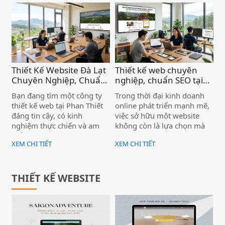
tại Lâm Đồng đang gặp
càng tìm kiếm sản phẩm và
phải — và Biển Vàng chính
đối tác qua Google, một
là đơn vị giúp bạn giải
website chuyên nghiệp
quyết triệt để vấn đề đó.
không còn là lựa chọn —
mà là điều kiện để cạnh
tranh.
Thiết Kế Website Đà Lạt
Thiết kế web chuyên
Chuyên Nghiệp, Chuẩn
nghiệp, chuẩn SEO tại
SEO, Lên Top Google
Lâm Đồng, hiệu quả cho
Bạn đang tìm một công ty
Trong thời đại kinh doanh
Nhanh )
doanh nghiệp )
thiết kế web tại Phan Thiết
online phát triển mạnh mẽ,
đáng tin cậy, có kinh
việc sở hữu một website
nghiệm thực chiến và am
không còn là lựa chọn mà
hiểu thị trường địa phương?
đã trở thành yếu tố cần thiết
XEM CHI TIẾT
XEM CHI TIẾT
Với hơn 10 năm hoạt động
đối với mọi doanh nghiệp.
tại Bình Thuận – Lâm Đồng,
Đặc biệt tại Lâm Đồng – nơi
Biển Vàng đã đồng hành
có thế mạnh về du lịch,
cùng nhiều doanh nghiệp
nông nghiệp và dịch vụ –
THIẾT KẾ WEBSITE
lớn nhỏ trong hành trình
nhu cầu xây dựng thương
xây dựng thương hiệu trực
hiệu trên Internet ngày
tuyến — từ website đơn
càng tăng cao.
giản đến hệ thống bán hàng