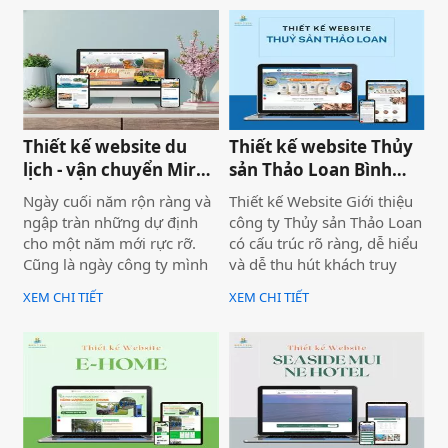
diện, trải nghiệm người
cho một năm phát triển mới
dùng và hiệu quả vận hành
với định hướng chuyên
thực tế.
nghiệp, bài bản và bền
vững.
Thiết kế website du
Thiết kế website Thủy
lịch - vận chuyển Mira
sản Thảo Loan Bình
tour Mũi Né
Thuận, Lâm Đồng
Ngày cuối năm rộn ràng và
Thiết kế Website Giới thiệu
ngập tràn những dự định
công ty Thủy sản Thảo Loan
cho một năm mới rực rỡ.
có cấu trúc rõ ràng, dễ hiểu
Cũng là ngày công ty mình
và dễ thu hút khách truy
bàn giao dự án thiết kế
cập vào website giúp truyền
XEM CHI TIẾT
XEM CHI TIẾT
website Mira Tour Mũi Né –
tải thông tin hiệu quả. Với
một website chuyên về tour
tone chủ đạo chính là 2
du lịch và thuê xe
màu xanh dương và đỏ làm
nổi bật lên những nội dung
chính của website.