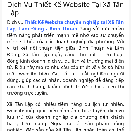
Dịch Vụ Thiết Kế Website Tại Xã Tân
Lập
Dịch vụ
Thiết Kế Website chuyên nghiệp tại Xã Tân
Lập, Lâm Đồng - Bình Thuận
đang sở hữu nhiều
tiềm năng phát triển mạnh mẽ nhờ vào sự chuyển
mình số hóa của các doanh nghiệp địa phương. Với
vị trí kết nối thuận tiện giữa Bình Thuận và Lâm
Đồng, Xã Tân Lập ngày càng thu hút nhiều hoạt
động kinh doanh, dịch vụ du lịch và thương mại điện
tử. Điều này mở ra nhu cầu cấp thiết về việc sở hữu
một website hiện đại, tối ưu trải nghiệm người
dùng, giúp các cá nhân, doanh nghiệp dễ dàng tiếp
cận khách hàng, khẳng định thương hiệu trên thị
trường trực tuyến.
Xã Tân Lập có nhiều tiềm năng du lịch tự nhiên,
website giúp giới thiệu hình ảnh, tour tuyến, dịch vụ
lưu trú của doanh nghiệp địa phương đến khách
hàng tiềm năng. Ngoài ra các sản phẩm nông
nghiệp, đặc sản của Xã Tân Lập hoàn toàn có thể