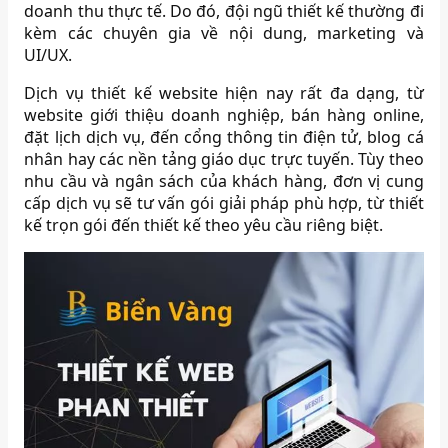
doanh thu thực tế. Do đó, đội ngũ thiết kế thường đi
kèm các chuyên gia về nội dung, marketing và
UI/UX.
Dịch vụ thiết kế website hiện nay rất đa dạng, từ
website giới thiệu doanh nghiệp, bán hàng online,
đặt lịch dịch vụ, đến cổng thông tin điện tử, blog cá
nhân hay các nền tảng giáo dục trực tuyến. Tùy theo
nhu cầu và ngân sách của khách hàng, đơn vị cung
cấp dịch vụ sẽ tư vấn gói giải pháp phù hợp, từ thiết
kế trọn gói đến thiết kế theo yêu cầu riêng biệt.