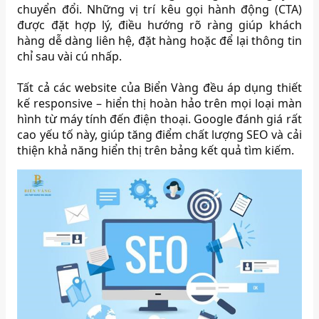
chuyển đổi. Những vị trí kêu gọi hành động (CTA)
được đặt hợp lý, điều hướng rõ ràng giúp khách
hàng dễ dàng liên hệ, đặt hàng hoặc để lại thông tin
chỉ sau vài cú nhấp.
Tất cả các website của Biển Vàng đều áp dụng thiết
kế responsive – hiển thị hoàn hảo trên mọi loại màn
hình từ máy tính đến điện thoại. Google đánh giá rất
cao yếu tố này, giúp tăng điểm chất lượng SEO và cải
thiện khả năng hiển thị trên bảng kết quả tìm kiếm.