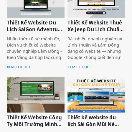
phức tạp.
Thiết Kế Website Du
Thiết Kế Website Thuê
Lịch SaiGon Adventure
Xe Jeep Du Lịch Chuẩn
- Top tour Saigon
SEO 2026 | JoyJeep
Nhận thức rõ sứ mệnh đó,
Rất nhiều doanh nghiệp tại
Dịch vụ thiết kế Website
Bình Thuận và Lâm Đồng
chuyên nghiệp Lâm Đồng -
đang có website — nhưng
Biển Vàng đã hợp tác cùng
Google không biết đến sự
thương hiệu SaiGon
tồn tại của họ. Không có
XEM CHI TIẾT
XEM CHI TIẾT
Adventure để triển khai dự
khách từ tìm kiếm tự nhiên,
án thiết kế website du lịch
mọi nỗ lực xây dựng nội
cao cấp tại địa chỉ
dung đều trở nên vô nghĩa.
saigonadventure.com. Dự
Vấn đề không nằm ở nội
án không chỉ giúp SaiGon
dung hay thiếu ngân sách
Adventure khẳng định vị
quảng cáo — mà nằm ngay
thế dẫn đầu trong mảng
ở nền tảng: website chưa
tour trải nghiệm Sài Gòn &
được thiết kế chuẩn SEO
Thiết Kế Website Công
Thiết kế website du
Việt Nam mà còn là minh
2026 từ đầu.
Ty Môi Trường Minh
lịch Sài Gòn Mũi Né
chứng cho năng lực công
Đạt - Lâm Đồng
Tour
nghệ và tư duy UX/UI hiện