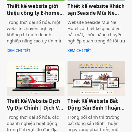
Thiết kế website giới
Thiết kế website Khách
thiệu công ty E-home
sạn Seaside Mũi Né
Bình Thuận
chuyên nghiệp
Trong thời đại số hóa, một
Website Seaside Mui Ne
website chuyên nghiệp
Hotel có thiết kế giao diện
không chỉ giúp doanh
bắt mắt, chức năng chuyên
nghiệp nâng cao uy tín mà
nghiệp quan trọng để tối ưu
còn là công cụ tiếp cận
trải nghiệm người dùng và
XEM CHI TIẾT
XEM CHI TIẾT
khách hàng hiệu quả. Dịch
hỗ trợ hoạt động kinh
vụ thiết kế website giới
doanh hiệu quả.Một
thiệu công ty mang đến giải
website chuyên nghiệp
pháp tối ưu, giúp doanh
không chỉ giúp bạn tiếp cận
nghiệp thể hiện thương
nhiều khách hàng hơn mà
hiệu một cách ấn tượng và
còn nâng cao uy tín thương
chuyên nghiệp trên môi
hiệu, tạo lợi thế cạnh tranh
trường trực tuyến.
trên thị trường.
Thiết Kế Website Dịch
Thiết Kế Website Bất
Vụ Địa Chính | Dịch Vụ
Động Sản Bình Thuận
Địa Chính Toàn Quốc
Land
Trong thời đại số hóa, các
Trong bối cảnh thị trường
doanh nghiệp hoạt động
bất động sản Bình Thuận
trong lĩnh vực đo đạc địa
ngày càng phát triển, một