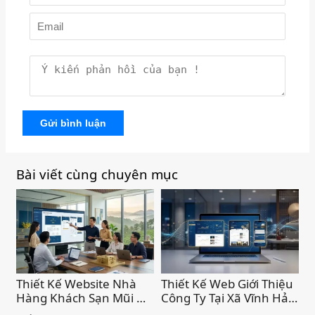
Gửi bình luận
Bài viết cùng chuyên mục
Thiết Kế Website Nhà
Thiết Kế Web Giới Thiệu
Hàng Khách Sạn Mũi Né
Công Ty Tại Xã Vĩnh Hảo
– Chuyên Nghiệp, Chức
– Nâng Tầm Thương