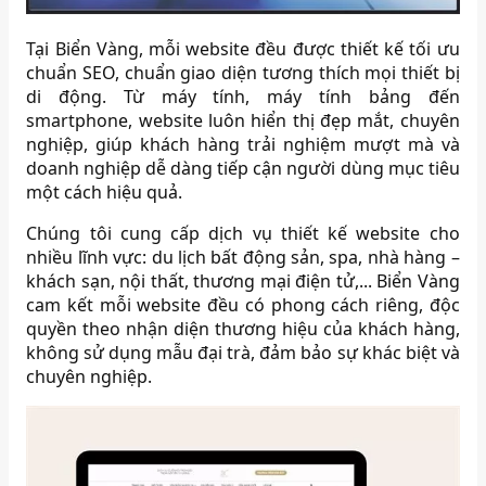
Tại Biển Vàng, mỗi website đều được thiết kế tối ưu
chuẩn SEO, chuẩn giao diện tương thích mọi thiết bị
di động. Từ máy tính, máy tính bảng đến
smartphone, website luôn hiển thị đẹp mắt, chuyên
nghiệp, giúp khách hàng trải nghiệm mượt mà và
doanh nghiệp dễ dàng tiếp cận người dùng mục tiêu
một cách hiệu quả.
Chúng tôi cung cấp dịch vụ thiết kế website cho
nhiều lĩnh vực: du lịch bất động sản, spa, nhà hàng –
khách sạn, nội thất, thương mại điện tử,... Biển Vàng
cam kết mỗi website đều có phong cách riêng, độc
quyền theo nhận diện thương hiệu của khách hàng,
không sử dụng mẫu đại trà, đảm bảo sự khác biệt và
chuyên nghiệp.