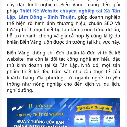
dày dặn kinh nghiệm, Biển Vàng mang đến giải
pháp
Thiết Kế Website chuyên nghiệp tại Xã Tân
Lập, Lâm Đồng - Bình Thuận
, giúp doanh nghiệp
thể hiện rõ hình ảnh thương hiệu, chuẩn SEO và
tương thích mọi thiết bị. Tận tâm trong từng dự án,
hỗ trợ nhanh chóng và giá cả hợp lý cũng là lý do
khiến Biển Vàng luôn được tin tưởng tại khu vực này.
Biển Vàng không chỉ đơn thuần là đơn vị thiết kế
website, mà còn là đối tác công nghệ am hiểu đặc
thù kinh doanh tại Xã Tân Lập. Nhờ đó, mọi sản
phẩm thiết kế đều bám sát nhu cầu thực tế của
khách hàng địa phương, từ ngành nghề truyền
thống như nông nghiệp cho đến dịch vụ du lịch,
nghỉ dưỡng.