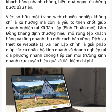
khách hàng nhanh chóng, hiệu quả ngay từ những
bước đầu tiên.
Việc sở hữu một trang web chuyên nghiệp không
chỉ là xu hướng mà còn là yếu tố then chốt giúp
doanh nghiệp tại Xã Tân Lập (Bình Thuận mới), Lâm
Đồng khẳng định thương hiệu, mở rộng tệp khách
hàng và tăng doanh thu một cách bền vững. Dịch vụ
thiết kế website tại Xã Tân Lập chính là giải pháp
giúp các cá nhân, hộ kinh doanh và doanh nghiệp tại
địa phương nhanh chóng tiếp cận môi trường kinh
doanh trực tuyến hiệu quả và tiết kiệm chi phí.