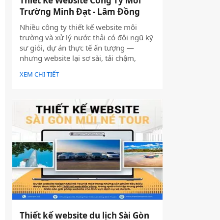
Thiết Kế Website Công Ty Môi
Trường Minh Đạt - Lâm Đồng
Nhiều công ty thiết kế website môi
trường và xử lý nước thải có đội ngũ kỹ
sư giỏi, dự án thực tế ấn tượng —
nhưng website lại sơ sài, tải chậm,
không có trên Google. Hệ quả là hợp
XEM CHI TIẾT
đồng B2B bị đối thủ có website chuyên
nghiệp hơn giành mất, dù năng lực kỹ
thuật của bạn hoàn toàn vượt trội.
Thiết kế website du lịch Sài Gòn