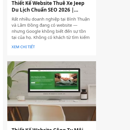
Thiết Kế Website Thuê Xe Jeep
Du Lịch Chuẩn SEO 2026 |
JoyJeep
Rất nhiều doanh nghiệp tại Bình Thuận
và Lâm Đồng đang có website —
nhưng Google không biết đến sự tồn
tại của họ. Không có khách từ tìm kiếm
tự nhiên, mọi nỗ lực xây dựng nội dung
XEM CHI TIẾT
đều trở nên vô nghĩa. Vấn đề không
nằm ở nội dung hay thiếu ngân sách
quảng cáo — mà nằm ngay ở nền tảng:
website chưa được thiết kế chuẩn SEO
2026 từ đầu.