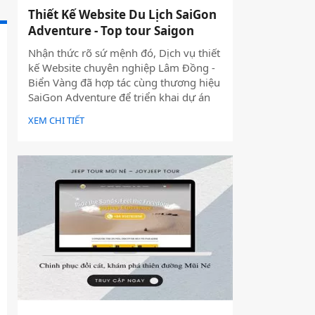
Thiết Kế Website Du Lịch SaiGon
Adventure - Top tour Saigon
Nhận thức rõ sứ mệnh đó, Dịch vụ thiết
kế Website chuyên nghiệp Lâm Đồng -
Biển Vàng đã hợp tác cùng thương hiệu
SaiGon Adventure để triển khai dự án
thiết kế website du lịch cao cấp tại địa
XEM CHI TIẾT
chỉ saigonadventure.com. Dự án không
chỉ giúp SaiGon Adventure khẳng định
vị thế dẫn đầu trong mảng tour trải
nghiệm Sài Gòn & Việt Nam mà còn là
minh chứng cho năng lực công nghệ và
tư duy UX/UI hiện đại từ Biển Vàng.