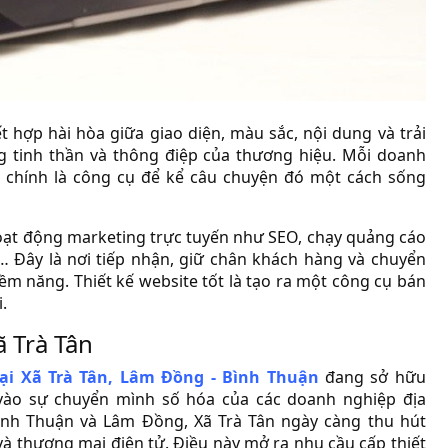
t hợp hài hòa giữa giao diện, màu sắc, nội dung và trải
 tinh thần và thông điệp của thương hiệu. Mỗi doanh
e chính là công cụ để kể câu chuyện đó một cách sống
hoạt động marketing trực tuyến như SEO, chạy quảng cáo
… Đây là nơi tiếp nhận, giữ chân khách hàng và chuyển
ềm năng. Thiết kế website tốt là tạo ra một công cụ bán
.
ã Trà Tân
tại Xã Trà Tân, Lâm Đồng - Bình Thuận
đang sở hữu
vào sự chuyển mình số hóa của các doanh nghiệp địa
 Bình Thuận và Lâm Đồng, Xã Trà Tân ngày càng thu hút
và thương mại điện tử. Điều này mở ra nhu cầu cấp thiết