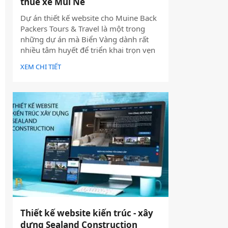
thuê xe Mũi Né
Dự án thiết kế website cho Muine Back
Packers Tours & Travel là một trong
những dự án mà Biển Vàng dành rất
nhiều tâm huyết để triển khai trọn vẹn
cả về giao diện, trải nghiệm người dùng
XEM CHI TIẾT
và hiệu quả vận hành thực tế.
Thiết kế website kiến trúc - xây
dựng Sealand Construction