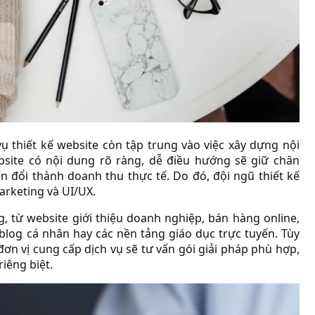
ụ thiết kế website còn tập trung vào việc xây dựng nội
site có nội dung rõ ràng, dễ điều hướng sẽ giữ chân
 đổi thành doanh thu thực tế. Do đó, đội ngũ thiết kế
arketing và UI/UX.
g, từ website giới thiệu doanh nghiệp, bán hàng online,
, blog cá nhân hay các nền tảng giáo dục trực tuyến. Tùy
ơn vị cung cấp dịch vụ sẽ tư vấn gói giải pháp phù hợp,
riêng biệt.