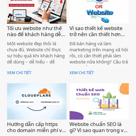
chuyên nghiệp, khả năng
càng thông minh hơn, cách
liên hệ sẽ cao hơn rất nhiều.
doanh nghiệp xây dựng và
vận hành website cũng sẽ
có nhiều thay đổi đáng kể.
Tối ưu website như thế
Vì sao thiết kế website
nào để khách hàng dễ
trở nên cần thiết hơn
sử dụng và đạt hiệu
bao giờ hết cho doanh
Một website đẹp thôi là
Đã bán hàng và làm
quả? )
nghiệp hiện nay )
chưa đủ. Website chỉ thực
marketing trên mạng xã hội
sự hiệu quả khi khách hàng
rồi, có cần thiết phải làm
dễ dùng – dễ hiểu – dễ
website nữa không? Câu trả
hành động, đồng thời thân
lời là: CÓ – và website ngày
XEM CHI TIẾT
XEM CHI TIẾT
thiện với Google để tiếp cận
càng quan trọng hơn
đúng người có nhu cầu.
Hướng dẫn cấp https
Website chuẩn SEO là
cho domain miễn phí và
gì? Vì sao quan trọng với