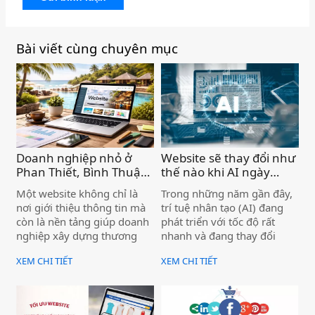
Bài viết cùng chuyên mục
Doanh nghiệp nhỏ ở
Website sẽ thay đổi như
Phan Thiết, Bình Thuận
thế nào khi AI ngày
có cần website không ? )
càng phát triển? )
Một website không chỉ là
Trong những năm gần đây,
nơi giới thiệu thông tin mà
trí tuệ nhân tạo (AI) đang
còn là nền tảng giúp doanh
phát triển với tốc độ rất
nghiệp xây dựng thương
nhanh và đang thay đổi
hiệu, tăng độ uy tín và tiếp
nhiều lĩnh vực trong cuộc
XEM CHI TIẾT
XEM CHI TIẾT
cận khách hàng từ Google.
sống. Ngành thiết kế
Khi khách hàng tìm kiếm
website và marketing online
dịch vụ và thấy doanh
cũng không nằm ngoài xu
nghiệp có website rõ ràng,
hướng này. Khi AI ngày