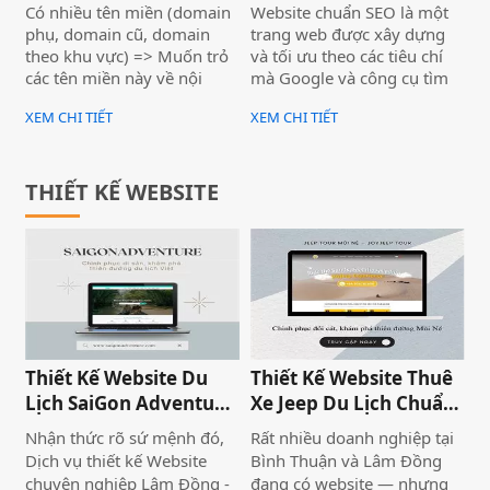
redirect đến 1 url bất kỳ
doanh nghiệp | Dịch vụ
Có nhiều tên miền (domain
Website chuẩn SEO là một
mà không cần thêm
thiết kế website chuyên
phụ, domain cũ, domain
trang web được xây dựng
hosting )
nghiệp Biển Vàng )
theo khu vực) => Muốn trỏ
và tối ưu theo các tiêu chí
các tên miền này về nội
mà Google và công cụ tìm
dung của một website
kiếm đánh giá cao.
XEM CHI TIẾT
XEM CHI TIẾT
chính, mà không muốn
thuê thêm hosting
THIẾT KẾ WEBSITE
Thiết Kế Website Du
Thiết Kế Website Thuê
Lịch SaiGon Adventure
Xe Jeep Du Lịch Chuẩn
- Top tour Saigon
SEO 2026 | JoyJeep
Nhận thức rõ sứ mệnh đó,
Rất nhiều doanh nghiệp tại
Dịch vụ thiết kế Website
Bình Thuận và Lâm Đồng
chuyên nghiệp Lâm Đồng -
đang có website — nhưng