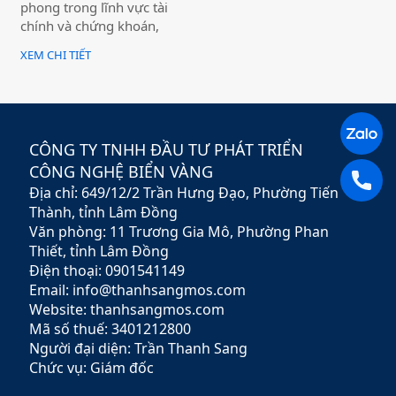
phong trong lĩnh vực tài
chính và chứng khoán,
mang đến cho khách hàng
XEM CHI TIẾT
giải pháp đầu tư hiệu quả,
an toàn và minh bạch. Với
sứ mệnh hỗ trợ nhà đầu tư
xây dựng chiến lược tài
chính vững chắc,
CÔNG TY TNHH ĐẦU TƯ PHÁT TRIỂN
Rubypeace không chỉ cung
CÔNG NGHỆ BIỂN VÀNG
cấp các sản phẩm đa dạng
Địa chỉ: 649/12/2 Trần Hưng Đạo, Phường Tiến
mà còn mang đến các dịch
vụ tư vấn chuyên nghiệp,
Thành, tỉnh Lâm Đồng
giúp khách hàng tối ưu hóa
Văn phòng: 11 Trương Gia Mô, Phường Phan
lợi nhuận và giảm thiểu rủi
Thiết, tỉnh Lâm Đồng
ro.
Điện thoại: 0901541149
Email: info@thanhsangmos.com
Website: thanhsangmos.com
Mã số thuế: 3401212800
Người đại diện: Trần Thanh Sang
Chức vụ: Giám đốc