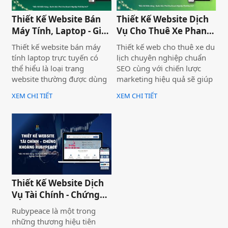
năng phục vụ doanh
doanh nghiệp tiếp cận
nghiệp.
khách hàng nhanh chóng,
Thiết Kế Website Bán
Thiết Kế Website Dịch
chuyên nghiệp và hiệu quả.
Máy Tính, Laptop - Gia
Vụ Cho Thuê Xe Phan
Hà Store
Thiết
Thiết kế website bán máy
Thiết kế web cho thuê xe du
tính laptop trực tuyến có
lịch chuyên nghiệp chuẩn
thể hiểu là loại trang
SEO cùng với chiến lược
website thường được dùng
marketing hiệu quả sẽ giúp
để trưng bày và bán các sản
doanh nghiệp của bạn gia
XEM CHI TIẾT
XEM CHI TIẾT
phẩm laptop đa dạng về
tăng doanh số bán hàng
thương hiệu, mẫu mã, màu
một cách hiệu quả và nhanh
sắc. Một trang web bán
chóng.
laptop trực tuyến có thể
cung cấp hình ảnh của một
thương hiệu hoặc nhiều
thương hiệu và nó giúp cho
khách hàng có cái nhìn chân
Thiết Kế Website Dịch
thực khách quan hơn, tiếp
Vụ Tài Chính - Chứng
cận nhiều thông tin hơn về
Khoán Rubypeace
sản phẩm mà họ đang lựa
Rubypeace là một trong
chọn
những thương hiệu tiên