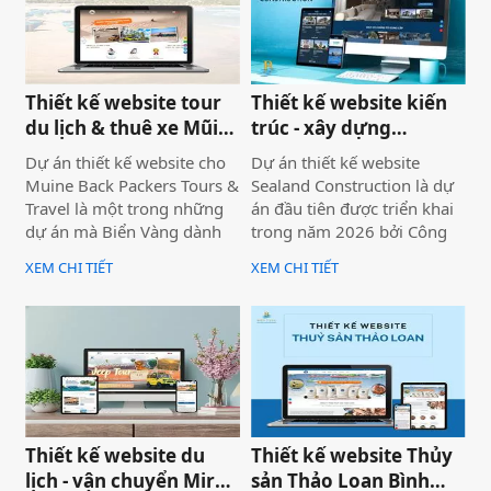
mất, dù năng lực kỹ thuật
thực tế.
của bạn hoàn toàn vượt
trội.
Thiết kế website tour
Thiết kế website kiến
du lịch & thuê xe Mũi
trúc - xây dựng
Né
Sealand Construction
Dự án thiết kế website cho
Dự án thiết kế website
Muine Back Packers Tours &
Sealand Construction là dự
Travel là một trong những
án đầu tiên được triển khai
dự án mà Biển Vàng dành
trong năm 2026 bởi Công
rất nhiều tâm huyết để triển
ty Thiết kế Website Biển
XEM CHI TIẾT
XEM CHI TIẾT
khai trọn vẹn cả về giao
Vàng, mang ý nghĩa mở đầu
diện, trải nghiệm người
cho một năm phát triển mới
dùng và hiệu quả vận hành
với định hướng chuyên
thực tế.
nghiệp, bài bản và bền
vững.
Thiết kế website du
Thiết kế website Thủy
lịch - vận chuyển Mira
sản Thảo Loan Bình