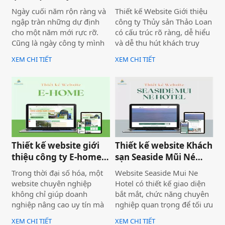
tour Mũi Né
Thuận, Lâm Đồng
Ngày cuối năm rộn ràng và
Thiết kế Website Giới thiệu
ngập tràn những dự định
công ty Thủy sản Thảo Loan
cho một năm mới rực rỡ.
có cấu trúc rõ ràng, dễ hiểu
Cũng là ngày công ty mình
và dễ thu hút khách truy
bàn giao dự án thiết kế
cập vào website giúp truyền
XEM CHI TIẾT
XEM CHI TIẾT
website Mira Tour Mũi Né –
tải thông tin hiệu quả. Với
một website chuyên về tour
tone chủ đạo chính là 2
du lịch và thuê xe
màu xanh dương và đỏ làm
nổi bật lên những nội dung
chính của website.
Thiết kế website giới
Thiết kế website Khách
thiệu công ty E-home
sạn Seaside Mũi Né
Bình Thuận
chuyên nghiệp
Trong thời đại số hóa, một
Website Seaside Mui Ne
website chuyên nghiệp
Hotel có thiết kế giao diện
không chỉ giúp doanh
bắt mắt, chức năng chuyên
nghiệp nâng cao uy tín mà
nghiệp quan trọng để tối ưu
còn là công cụ tiếp cận
trải nghiệm người dùng và
XEM CHI TIẾT
XEM CHI TIẾT