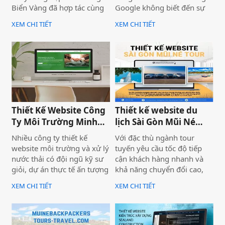
Biển Vàng đã hợp tác cùng
Google không biết đến sự
thương hiệu SaiGon
tồn tại của họ. Không có
XEM CHI TIẾT
XEM CHI TIẾT
Adventure để triển khai dự
khách từ tìm kiếm tự nhiên,
án thiết kế website du lịch
mọi nỗ lực xây dựng nội
cao cấp tại địa chỉ
dung đều trở nên vô nghĩa.
saigonadventure.com. Dự
Vấn đề không nằm ở nội
án không chỉ giúp SaiGon
dung hay thiếu ngân sách
Adventure khẳng định vị
quảng cáo — mà nằm ngay
thế dẫn đầu trong mảng
ở nền tảng: website chưa
tour trải nghiệm Sài Gòn &
được thiết kế chuẩn SEO
Thiết Kế Website Công
Thiết kế website du
Việt Nam mà còn là minh
2026 từ đầu.
Ty Môi Trường Minh
lịch Sài Gòn Mũi Né
chứng cho năng lực công
Đạt - Lâm Đồng
Tour
nghệ và tư duy UX/UI hiện
Nhiều công ty thiết kế
Với đặc thù ngành tour
đại từ Biển Vàng.
website môi trường và xử lý
tuyến yêu cầu tốc độ tiếp
nước thải có đội ngũ kỹ sư
cận khách hàng nhanh và
giỏi, dự án thực tế ấn tượng
khả năng chuyển đổi cao,
— nhưng website lại sơ sài,
dự án không chỉ được xây
XEM CHI TIẾT
XEM CHI TIẾT
tải chậm, không có trên
dựng như một website giới
Google. Hệ quả là hợp đồng
thiệu thông tin, mà được
B2B bị đối thủ có website
định hướng trở thành một
chuyên nghiệp hơn giành
công cụ hỗ trợ bán hàng