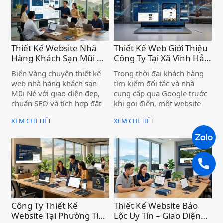
Thiết Kế Website Nhà
Thiết Kế Web Giới Thiệu
Hàng Khách Sạn Mũi Né
Công Ty Tại Xã Vĩnh Hảo
– Chuyên Nghiệp, Chức
– Nâng Tầm Thương
Biển Vàng chuyên thiết kế
Trong thời đại khách hàng
Năng Đặt Phòng Trực
Hiệu Doanh Nghiệp )
web nhà hàng khách sạn
tìm kiếm đối tác và nhà
Tuyến Tiện Ích )
Mũi Né với giao diện đẹp,
cung cấp qua Google trước
chuẩn SEO và tích hợp đặt
khi gọi điện, một website
phòng trực tuyến — giúp cơ
giới thiệu công ty chuyên
XEM CHI TIẾT
XEM CHI TIẾT
sở của bạn tiếp cận khách
nghiệp không còn là "có thì
hàng ngay từ trang đầu
tốt" — mà là điều kiện để
Google.
doanh nghiệp được tin
tưởng và lựa chọn. Nếu bạn
đang kinh doanh tại xã Vĩnh
Hảo mà chưa có website,
hoặc website cũ đã lỗi thời,
bạn đang để đối thủ vượt
lên phía trước mỗi ngày.
Công Ty Thiết Kế
Thiết Kế Website Bảo
Website Tại Phường Tiến
Lộc Uy Tín – Giao Diện