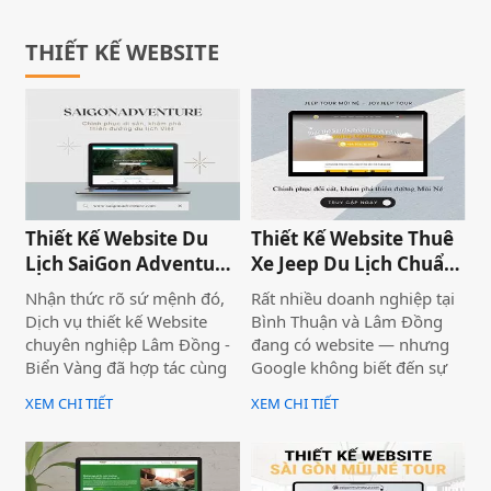
tại Bình Thuận – Lâm Đồng,
Đặc biệt tại Lâm Đồng – nơi
Biển Vàng đã đồng hành
có thế mạnh về du lịch,
cùng nhiều doanh nghiệp
nông nghiệp và dịch vụ –
THIẾT KẾ WEBSITE
lớn nhỏ trong hành trình
nhu cầu xây dựng thương
xây dựng thương hiệu trực
hiệu trên Internet ngày
tuyến — từ website đơn
càng tăng cao.
giản đến hệ thống bán hàng
phức tạp.
Thiết Kế Website Du
Thiết Kế Website Thuê
Lịch SaiGon Adventure
Xe Jeep Du Lịch Chuẩn
- Top tour Saigon
SEO 2026 | JoyJeep
Nhận thức rõ sứ mệnh đó,
Rất nhiều doanh nghiệp tại
Dịch vụ thiết kế Website
Bình Thuận và Lâm Đồng
chuyên nghiệp Lâm Đồng -
đang có website — nhưng
Biển Vàng đã hợp tác cùng
Google không biết đến sự
thương hiệu SaiGon
tồn tại của họ. Không có
XEM CHI TIẾT
XEM CHI TIẾT
Adventure để triển khai dự
khách từ tìm kiếm tự nhiên,
án thiết kế website du lịch
mọi nỗ lực xây dựng nội
cao cấp tại địa chỉ
dung đều trở nên vô nghĩa.
saigonadventure.com. Dự
Vấn đề không nằm ở nội