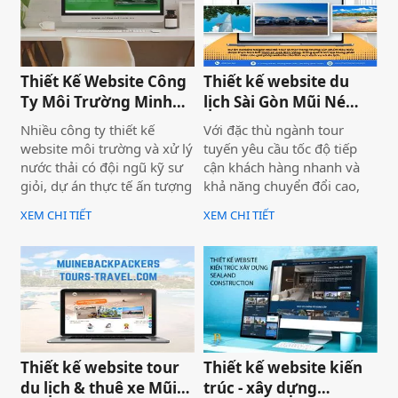
án không chỉ giúp SaiGon
dung hay thiếu ngân sách
Adventure khẳng định vị
quảng cáo — mà nằm ngay
thế dẫn đầu trong mảng
ở nền tảng: website chưa
tour trải nghiệm Sài Gòn &
được thiết kế chuẩn SEO
Thiết Kế Website Công
Thiết kế website du
Việt Nam mà còn là minh
2026 từ đầu.
Ty Môi Trường Minh
lịch Sài Gòn Mũi Né
chứng cho năng lực công
Đạt - Lâm Đồng
Tour
nghệ và tư duy UX/UI hiện
Nhiều công ty thiết kế
Với đặc thù ngành tour
đại từ Biển Vàng.
website môi trường và xử lý
tuyến yêu cầu tốc độ tiếp
nước thải có đội ngũ kỹ sư
cận khách hàng nhanh và
giỏi, dự án thực tế ấn tượng
khả năng chuyển đổi cao,
— nhưng website lại sơ sài,
dự án không chỉ được xây
XEM CHI TIẾT
XEM CHI TIẾT
tải chậm, không có trên
dựng như một website giới
Google. Hệ quả là hợp đồng
thiệu thông tin, mà được
B2B bị đối thủ có website
định hướng trở thành một
chuyên nghiệp hơn giành
công cụ hỗ trợ bán hàng
mất, dù năng lực kỹ thuật
thực tế.
của bạn hoàn toàn vượt
trội.
Thiết kế website tour
Thiết kế website kiến
du lịch & thuê xe Mũi
trúc - xây dựng