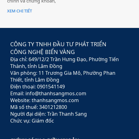
chính và chứng khoán,
mang đến cho khách hàng
XEM CHI TIẾT
giải pháp đầu tư hiệu quả,
an toàn và minh bạch. Với
sứ mệnh hỗ trợ nhà đầu tư
xây dựng chiến lược tài
chính vững chắc,
CÔNG TY TNHH ĐẦU TƯ PHÁT TRIỂN
Rubypeace không chỉ cung
CÔNG NGHỆ BIỂN VÀNG
cấp các sản phẩm đa dạng
Địa chỉ: 649/12/2 Trần Hưng Đạo, Phường Tiến
mà còn mang đến các dịch
vụ tư vấn chuyên nghiệp,
Thành, tỉnh Lâm Đồng
giúp khách hàng tối ưu hóa
Văn phòng: 11 Trương Gia Mô, Phường Phan
lợi nhuận và giảm thiểu rủi
Thiết, tỉnh Lâm Đồng
ro.
Điện thoại: 0901541149
Email: info@thanhsangmos.com
Website: thanhsangmos.com
Mã số thuế: 3401212800
Người đại diện: Trần Thanh Sang
Chức vụ: Giám đốc