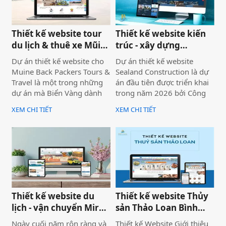
của bạn hoàn toàn vượt
trội.
Thiết kế website tour
Thiết kế website kiến
du lịch & thuê xe Mũi
trúc - xây dựng
Né
Sealand Construction
Dự án thiết kế website cho
Dự án thiết kế website
Muine Back Packers Tours &
Sealand Construction là dự
Travel là một trong những
án đầu tiên được triển khai
dự án mà Biển Vàng dành
trong năm 2026 bởi Công
rất nhiều tâm huyết để triển
ty Thiết kế Website Biển
XEM CHI TIẾT
XEM CHI TIẾT
khai trọn vẹn cả về giao
Vàng, mang ý nghĩa mở đầu
diện, trải nghiệm người
cho một năm phát triển mới
dùng và hiệu quả vận hành
với định hướng chuyên
thực tế.
nghiệp, bài bản và bền
vững.
Thiết kế website du
Thiết kế website Thủy
lịch - vận chuyển Mira
sản Thảo Loan Bình
tour Mũi Né
Thuận, Lâm Đồng
Ngày cuối năm rộn ràng và
Thiết kế Website Giới thiệu