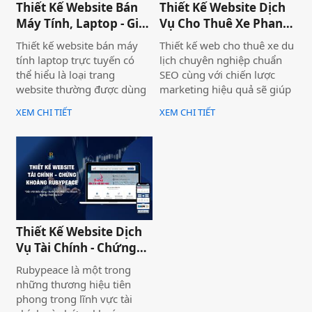
Thiết Kế Website Bán
Thiết Kế Website Dịch
chuyên nghiệp và hiệu quả.
Máy Tính, Laptop - Gia
Vụ Cho Thuê Xe Phan
Hà Store
Thiết
Thiết kế website bán máy
Thiết kế web cho thuê xe du
tính laptop trực tuyến có
lịch chuyên nghiệp chuẩn
thể hiểu là loại trang
SEO cùng với chiến lược
website thường được dùng
marketing hiệu quả sẽ giúp
để trưng bày và bán các sản
doanh nghiệp của bạn gia
XEM CHI TIẾT
XEM CHI TIẾT
phẩm laptop đa dạng về
tăng doanh số bán hàng
thương hiệu, mẫu mã, màu
một cách hiệu quả và nhanh
sắc. Một trang web bán
chóng.
laptop trực tuyến có thể
cung cấp hình ảnh của một
thương hiệu hoặc nhiều
thương hiệu và nó giúp cho
khách hàng có cái nhìn chân
Thiết Kế Website Dịch
thực khách quan hơn, tiếp
Vụ Tài Chính - Chứng
cận nhiều thông tin hơn về
Khoán Rubypeace
sản phẩm mà họ đang lựa
Rubypeace là một trong
chọn
những thương hiệu tiên
phong trong lĩnh vực tài