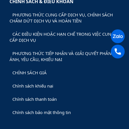
CHÍNH SÁCH & ĐIỀU KHOẢN
PHƯƠNG THỨC CUNG CẤP DỊCH VỤ, CHÍNH SÁCH
CHẤM DỨT DỊCH VỤ VÀ HOÀN TIỀN
CÁC ĐIỀU KIỆN HOẶC HẠN CHẾ TRONG VIỆC CUNG
CẤP DỊCH VỤ
PHƯƠNG THỨC TIẾP NHẬN VÀ GIẢI QUYẾT PHẢN
ÁNH, YÊU CẦU, KHIẾU NẠI
CHÍNH SÁCH GIÁ
Chính sách khiếu nại
Chính sách thanh toán
Chính sách bảo mật thông tin