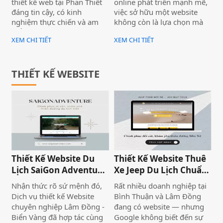
thiết kế web tại Phan Thiết
online phát triển mạnh mẽ,
đáng tin cậy, có kinh
việc sở hữu một website
nghiệm thực chiến và am
không còn là lựa chọn mà
hiểu thị trường địa phương?
đã trở thành yếu tố cần thiết
XEM CHI TIẾT
XEM CHI TIẾT
Với hơn 10 năm hoạt động
đối với mọi doanh nghiệp.
tại Bình Thuận – Lâm Đồng,
Đặc biệt tại Lâm Đồng – nơi
Biển Vàng đã đồng hành
có thế mạnh về du lịch,
cùng nhiều doanh nghiệp
nông nghiệp và dịch vụ –
THIẾT KẾ WEBSITE
lớn nhỏ trong hành trình
nhu cầu xây dựng thương
xây dựng thương hiệu trực
hiệu trên Internet ngày
tuyến — từ website đơn
càng tăng cao.
giản đến hệ thống bán hàng
phức tạp.
Thiết Kế Website Du
Thiết Kế Website Thuê
Lịch SaiGon Adventure
Xe Jeep Du Lịch Chuẩn
- Top tour Saigon
SEO 2026 | JoyJeep
Nhận thức rõ sứ mệnh đó,
Rất nhiều doanh nghiệp tại
Dịch vụ thiết kế Website
Bình Thuận và Lâm Đồng
chuyên nghiệp Lâm Đồng -
đang có website — nhưng
Biển Vàng đã hợp tác cùng
Google không biết đến sự