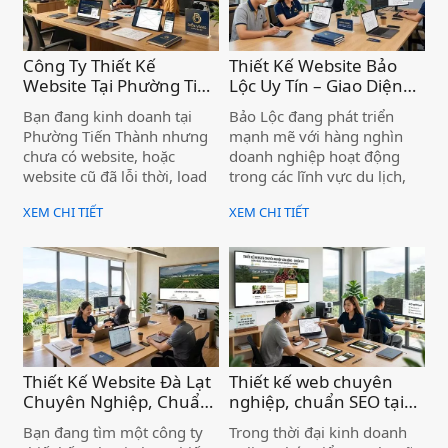
Hảo mà chưa có website,
hoặc website cũ đã lỗi thời,
bạn đang để đối thủ vượt
lên phía trước mỗi ngày.
Công Ty Thiết Kế
Thiết Kế Website Bảo
Website Tại Phường Tiến
Lộc Uy Tín – Giao Diện
Thành – Chuẩn SEO,
Đẹp, Hỗ Trợ Tận Tâm )
Bạn đang kinh doanh tại
Bảo Lộc đang phát triển
Hiệu Quả Cho Doanh
Phường Tiến Thành nhưng
mạnh mẽ với hàng nghìn
Nghiệp )
chưa có website, hoặc
doanh nghiệp hoạt động
website cũ đã lỗi thời, load
trong các lĩnh vực du lịch,
chậm, không có khách hàng
trà, cà phê, nông sản, dịch
XEM CHI TIẾT
XEM CHI TIẾT
từ Google? Đây là bài toán
vụ và bất động sản. Trong
mà rất nhiều doanh nghiệp
bối cảnh khách hàng ngày
tại Lâm Đồng đang gặp
càng tìm kiếm sản phẩm và
phải — và Biển Vàng chính
đối tác qua Google, một
là đơn vị giúp bạn giải
website chuyên nghiệp
quyết triệt để vấn đề đó.
không còn là lựa chọn —
mà là điều kiện để cạnh
tranh.
Thiết Kế Website Đà Lạt
Thiết kế web chuyên
Chuyên Nghiệp, Chuẩn
nghiệp, chuẩn SEO tại
SEO, Lên Top Google
Lâm Đồng, hiệu quả cho
Bạn đang tìm một công ty
Trong thời đại kinh doanh
Nhanh )
doanh nghiệp )