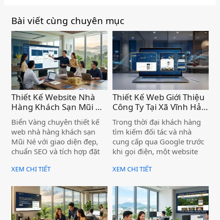
Bài viết cùng chuyên mục
Thiết Kế Website Nhà
Thiết Kế Web Giới Thiệu
Hàng Khách Sạn Mũi Né
Công Ty Tại Xã Vĩnh Hảo
– Chuyên Nghiệp, Chức
– Nâng Tầm Thương
Biển Vàng chuyên thiết kế
Trong thời đại khách hàng
Năng Đặt Phòng Trực
Hiệu Doanh Nghiệp )
web nhà hàng khách sạn
tìm kiếm đối tác và nhà
Tuyến Tiện Ích )
Mũi Né với giao diện đẹp,
cung cấp qua Google trước
chuẩn SEO và tích hợp đặt
khi gọi điện, một website
phòng trực tuyến — giúp cơ
giới thiệu công ty chuyên
XEM CHI TIẾT
XEM CHI TIẾT
sở của bạn tiếp cận khách
nghiệp không còn là "có thì
hàng ngay từ trang đầu
tốt" — mà là điều kiện để
Google.
doanh nghiệp được tin
tưởng và lựa chọn. Nếu bạn
đang kinh doanh tại xã Vĩnh