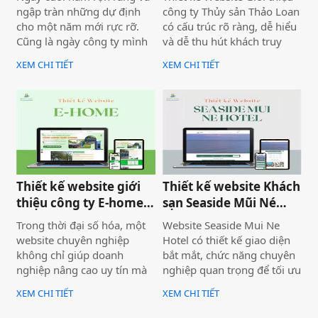
ngập tràn những dự định
công ty Thủy sản Thảo Loan
cho một năm mới rực rỡ.
có cấu trúc rõ ràng, dễ hiểu
Cũng là ngày công ty mình
và dễ thu hút khách truy
bàn giao dự án thiết kế
cập vào website giúp truyền
XEM CHI TIẾT
XEM CHI TIẾT
website Mira Tour Mũi Né –
tải thông tin hiệu quả. Với
một website chuyên về tour
tone chủ đạo chính là 2
du lịch và thuê xe
màu xanh dương và đỏ làm
nổi bật lên những nội dung
chính của website.
Thiết kế website giới
Thiết kế website Khách
thiệu công ty E-home
sạn Seaside Mũi Né
Bình Thuận
chuyên nghiệp
Trong thời đại số hóa, một
Website Seaside Mui Ne
website chuyên nghiệp
Hotel có thiết kế giao diện
không chỉ giúp doanh
bắt mắt, chức năng chuyên
nghiệp nâng cao uy tín mà
nghiệp quan trọng để tối ưu
còn là công cụ tiếp cận
trải nghiệm người dùng và
XEM CHI TIẾT
XEM CHI TIẾT
khách hàng hiệu quả. Dịch
hỗ trợ hoạt động kinh
vụ thiết kế website giới
doanh hiệu quả.Một