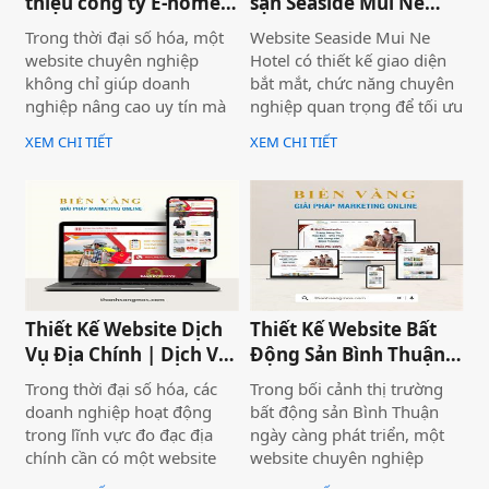
thiệu công ty E-home
sạn Seaside Mũi Né
Bình Thuận
chuyên nghiệp
Trong thời đại số hóa, một
Website Seaside Mui Ne
website chuyên nghiệp
Hotel có thiết kế giao diện
không chỉ giúp doanh
bắt mắt, chức năng chuyên
nghiệp nâng cao uy tín mà
nghiệp quan trọng để tối ưu
còn là công cụ tiếp cận
trải nghiệm người dùng và
XEM CHI TIẾT
XEM CHI TIẾT
khách hàng hiệu quả. Dịch
hỗ trợ hoạt động kinh
vụ thiết kế website giới
doanh hiệu quả.Một
thiệu công ty mang đến giải
website chuyên nghiệp
pháp tối ưu, giúp doanh
không chỉ giúp bạn tiếp cận
nghiệp thể hiện thương
nhiều khách hàng hơn mà
hiệu một cách ấn tượng và
còn nâng cao uy tín thương
chuyên nghiệp trên môi
hiệu, tạo lợi thế cạnh tranh
trường trực tuyến.
trên thị trường.
Thiết Kế Website Dịch
Thiết Kế Website Bất
Vụ Địa Chính | Dịch Vụ
Động Sản Bình Thuận
Địa Chính Toàn Quốc
Land
Trong thời đại số hóa, các
Trong bối cảnh thị trường
doanh nghiệp hoạt động
bất động sản Bình Thuận
trong lĩnh vực đo đạc địa
ngày càng phát triển, một
chính cần có một website
website chuyên nghiệp
chuyên nghiệp để nâng cao
không chỉ giúp doanh