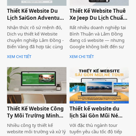
còn được tiếp tục trọng
dụng trong thời đại ngày
Thiết Kế Website Du
Thiết Kế Website Thuê
nay hay không, khi mà
Lịch SaiGon Adventure
Xe Jeep Du Lịch Chuẩn
Digital Marketing đang “lên
- Top tour Saigon
SEO 2026 | JoyJeep
ngôi” như vũ bão và ngày
Nhận thức rõ sứ mệnh đó,
Rất nhiều doanh nghiệp tại
càng chứng tỏ được sức
Dịch vụ thiết kế Website
Bình Thuận và Lâm Đồng
mạnh của nó? Ngay bây
chuyên nghiệp Lâm Đồng -
đang có website — nhưng
giờ, hãy cùng
Biển Vàng đã hợp tác cùng
Google không biết đến sự
ThanhSangMos tìm hiểu
thương hiệu SaiGon
tồn tại của họ. Không có
trong bài viết này nhé.
XEM CHI TIẾT
XEM CHI TIẾT
Adventure để triển khai dự
khách từ tìm kiếm tự nhiên,
án thiết kế website du lịch
mọi nỗ lực xây dựng nội
cao cấp tại địa chỉ
dung đều trở nên vô nghĩa.
saigonadventure.com. Dự
Vấn đề không nằm ở nội
án không chỉ giúp SaiGon
dung hay thiếu ngân sách
Adventure khẳng định vị
quảng cáo — mà nằm ngay
thế dẫn đầu trong mảng
ở nền tảng: website chưa
tour trải nghiệm Sài Gòn &
được thiết kế chuẩn SEO
Thiết Kế Website Công
Thiết kế website du
Việt Nam mà còn là minh
2026 từ đầu.
Ty Môi Trường Minh
lịch Sài Gòn Mũi Né
chứng cho năng lực công
Đạt - Lâm Đồng
Tour
nghệ và tư duy UX/UI hiện
Nhiều công ty thiết kế
Với đặc thù ngành tour
đại từ Biển Vàng.
website môi trường và xử lý
tuyến yêu cầu tốc độ tiếp