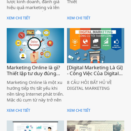
lược kinh doanh, đánh giá
Thiết
hiệu quả marketing và lên
kế hoạch phát triển cho cả
XEM CHI TIẾT
XEM CHI TIẾT
năm. Tuy nhiên, có một câu
hỏi rất nhiều chủ doanh
nghiệp đang băn khoăn:
Marketing Online là gì?
[Digital Marketing Là Gì]
Thiết lập tư duy đúng
- Công Việc Của Digital
đắn về Marketing
Marketing )
Marketing Online là một xu
8 CÂU HỎI BẤT HỦ VỀ
Online )
hướng tiếp thị tất yếu khi
DIGITAL MARKETING
nền tảng Internet phát triển.
Mặc dù cụm từ này trở nên
cực kỳ phổ biến trong thế
XEM CHI TIẾT
XEM CHI TIẾT
giới kinh doanh.