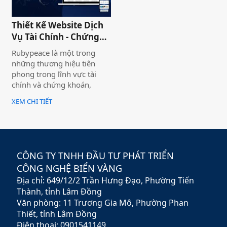
thương hiệu và nó giúp cho
khách hàng có cái nhìn chân
Thiết Kế Website Dịch
thực khách quan hơn, tiếp
Vụ Tài Chính - Chứng
cận nhiều thông tin hơn về
Khoán Rubypeace
sản phẩm mà họ đang lựa
Rubypeace là một trong
chọn
những thương hiệu tiên
phong trong lĩnh vực tài
chính và chứng khoán,
mang đến cho khách hàng
XEM CHI TIẾT
giải pháp đầu tư hiệu quả,
an toàn và minh bạch. Với
sứ mệnh hỗ trợ nhà đầu tư
xây dựng chiến lược tài
chính vững chắc,
CÔNG TY TNHH ĐẦU TƯ PHÁT TRIỂN
Rubypeace không chỉ cung
CÔNG NGHỆ BIỂN VÀNG
cấp các sản phẩm đa dạng
Địa chỉ: 649/12/2 Trần Hưng Đạo, Phường Tiến
mà còn mang đến các dịch
vụ tư vấn chuyên nghiệp,
Thành, tỉnh Lâm Đồng
giúp khách hàng tối ưu hóa
Văn phòng: 11 Trương Gia Mô, Phường Phan
lợi nhuận và giảm thiểu rủi
Thiết, tỉnh Lâm Đồng
ro.
Điện thoại: 0901541149