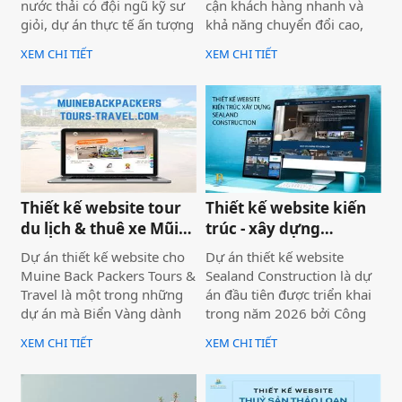
nước thải có đội ngũ kỹ sư
cận khách hàng nhanh và
giỏi, dự án thực tế ấn tượng
khả năng chuyển đổi cao,
— nhưng website lại sơ sài,
dự án không chỉ được xây
XEM CHI TIẾT
XEM CHI TIẾT
tải chậm, không có trên
dựng như một website giới
Google. Hệ quả là hợp đồng
thiệu thông tin, mà được
B2B bị đối thủ có website
định hướng trở thành một
chuyên nghiệp hơn giành
công cụ hỗ trợ bán hàng
mất, dù năng lực kỹ thuật
thực tế.
của bạn hoàn toàn vượt
trội.
Thiết kế website tour
Thiết kế website kiến
du lịch & thuê xe Mũi
trúc - xây dựng
Né
Sealand Construction
Dự án thiết kế website cho
Dự án thiết kế website
Muine Back Packers Tours &
Sealand Construction là dự
Travel là một trong những
án đầu tiên được triển khai
dự án mà Biển Vàng dành
trong năm 2026 bởi Công
rất nhiều tâm huyết để triển
ty Thiết kế Website Biển
XEM CHI TIẾT
XEM CHI TIẾT
khai trọn vẹn cả về giao
Vàng, mang ý nghĩa mở đầu
diện, trải nghiệm người
cho một năm phát triển mới
dùng và hiệu quả vận hành
với định hướng chuyên