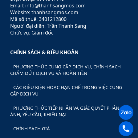
Email: info@thanhsangmos.com
Website: thanhsangmos.com
Mã số thuế: 3401212800
Người đại diện: Trần Thanh Sang
Chức vụ: Giám đốc
CHÍNH SÁCH & ĐIỀU KHOẢN
PHƯƠNG THỨC CUNG CẤP DỊCH VỤ, CHÍNH SÁCH
CHẤM DỨT DỊCH VỤ VÀ HOÀN TIỀN
CÁC ĐIỀU KIỆN HOẶC HẠN CHẾ TRONG VIỆC CUNG
CẤP DỊCH VỤ
PHƯƠNG THỨC TIẾP NHẬN VÀ GIẢI QUYẾT PHẢN
ÁNH, YÊU CẦU, KHIẾU NẠI
CHÍNH SÁCH GIÁ