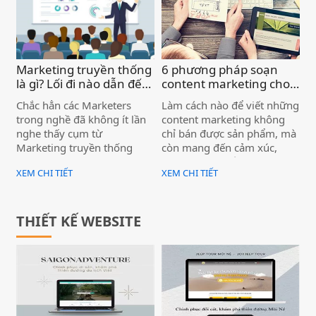
Marketing truyền thống
6 phương pháp soạn
là gì? Lối đi nào dẫn đến
content marketing cho
thành công? )
người không giỏi viết )
Chắc hẳn các Marketers
Làm cách nào để viết những
trong nghề đã không ít lần
content marketing không
nghe thấy cụm từ
chỉ bán được sản phẩm, mà
Marketing truyền thống
còn mang đến cảm xúc,
cũng như biết về sức ảnh
mong muốn gắn kết với
XEM CHI TIẾT
XEM CHI TIẾT
hưởng của nó đến
thương hiệu và doanh
Marketing hiện đại ngày
nghiệp nơi khách hàng?
nay. Có thể nói, Marketing
truyền thống chính là “gốc
THIẾT KẾ WEBSITE
rễ nguồn cội” của Marketing
hiện đại bây giờ và là chìa
khóa cho nhiều sự sáng tạo
sau này. Vậy Marketing
truyền thống là gì? Hình
thức Marketing này liệu có