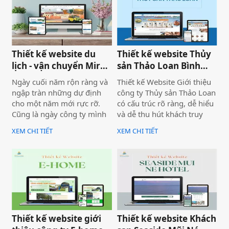
thực tế.
nghiệp, bài bản và bền
vững.
Thiết kế website du
Thiết kế website Thủy
lịch - vận chuyển Mira
sản Thảo Loan Bình
tour Mũi Né
Thuận, Lâm Đồng
Ngày cuối năm rộn ràng và
Thiết kế Website Giới thiệu
ngập tràn những dự định
công ty Thủy sản Thảo Loan
cho một năm mới rực rỡ.
có cấu trúc rõ ràng, dễ hiểu
Cũng là ngày công ty mình
và dễ thu hút khách truy
bàn giao dự án thiết kế
cập vào website giúp truyền
XEM CHI TIẾT
XEM CHI TIẾT
website Mira Tour Mũi Né –
tải thông tin hiệu quả. Với
một website chuyên về tour
tone chủ đạo chính là 2
du lịch và thuê xe
màu xanh dương và đỏ làm
nổi bật lên những nội dung
chính của website.
Thiết kế website giới
Thiết kế website Khách