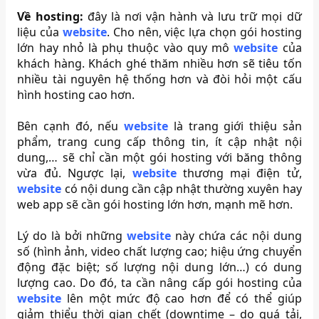
Về hosting:
đây là nơi vận hành và lưu trữ mọi dữ
liệu của
website
. Cho nên, việc lựa chọn gói hosting
lớn hay nhỏ là phụ thuộc vào quy mô
website
của
khách hàng. Khách ghé thăm nhiều hơn sẽ tiêu tốn
nhiều tài nguyên hệ thống hơn và đòi hỏi một cấu
hình hosting cao hơn.
Bên cạnh đó, nếu
website
là trang giới thiệu sản
phẩm, trang cung cấp thông tin, ít cập nhật nội
dung,… sẽ chỉ cần một gói hosting với băng thông
vừa đủ. Ngược lại,
website
thương mại điện tử,
website
có nội dung cần cập nhật thường xuyên hay
web app sẽ cần gói hosting lớn hơn, mạnh mẽ hơn.
Lý do là bởi những
website
này chứa các nội dung
số (hình ảnh, video chất lượng cao; hiệu ứng chuyển
động đặc biệt; số lượng nội dung lớn…) có dung
lượng cao. Do đó, ta cần nâng cấp gói hosting của
website
lên một mức độ cao hơn để có thể giúp
giảm thiểu thời gian chết (downtime – do quá tải,