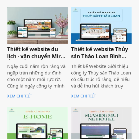
diện, trải nghiệm người
cho một năm phát triển mới
dùng và hiệu quả vận hành
với định hướng chuyên
thực tế.
nghiệp, bài bản và bền
vững.
Thiết kế website du
Thiết kế website Thủy
lịch - vận chuyển Mira
sản Thảo Loan Bình
tour Mũi Né
Thuận, Lâm Đồng
Ngày cuối năm rộn ràng và
Thiết kế Website Giới thiệu
ngập tràn những dự định
công ty Thủy sản Thảo Loan
cho một năm mới rực rỡ.
có cấu trúc rõ ràng, dễ hiểu
Cũng là ngày công ty mình
và dễ thu hút khách truy
bàn giao dự án thiết kế
cập vào website giúp truyền
XEM CHI TIẾT
XEM CHI TIẾT
website Mira Tour Mũi Né –
tải thông tin hiệu quả. Với
một website chuyên về tour
tone chủ đạo chính là 2
du lịch và thuê xe
màu xanh dương và đỏ làm
nổi bật lên những nội dung
chính của website.