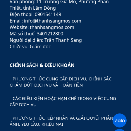
giúp khách hàng tối ưu hóa
Văn phòng: 11 Trương Gia Mô, Phường Phan
lợi nhuận và giảm thiểu rủi
Thiết, tỉnh Lâm Đồng
ro.
Điện thoại: 0901541149
Email: info@thanhsangmos.com
Website: thanhsangmos.com
Mã số thuế: 3401212800
Người đại diện: Trần Thanh Sang
Chức vụ: Giám đốc
CHÍNH SÁCH & ĐIỀU KHOẢN
PHƯƠNG THỨC CUNG CẤP DỊCH VỤ, CHÍNH SÁCH
CHẤM DỨT DỊCH VỤ VÀ HOÀN TIỀN
CÁC ĐIỀU KIỆN HOẶC HẠN CHẾ TRONG VIỆC CUNG
CẤP DỊCH VỤ
PHƯƠNG THỨC TIẾP NHẬN VÀ GIẢI QUYẾT PHẢN
ÁNH, YÊU CẦU, KHIẾU NẠI