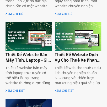
trong lĩnh vực đo đạc địa
ngày càng phát triển, một
chính cần có một website
website chuyên nghiệp
chuyên nghiệp để nâng cao
không chỉ giúp doanh
XEM CHI TIẾT
XEM CHI TIẾT
uy tín và thu hút khách
nghiệp nâng cao thương
hàng. Thiết Kế Website Biển
hiệu mà còn thu hút khách
Vàng cung cấp giải pháp
hàng tiềm năng. Thiết Kế
thiết kế website đo đạc địa
Website Biển Vàng mang
chính với giao diện hiện đại,
đến giải pháp tối ưu cho
chuẩn SEO và đầy đủ chức
Bình Thuận Land, giúp
năng phục vụ doanh
doanh nghiệp tiếp cận
nghiệp.
khách hàng nhanh chóng,
Thiết Kế Website Bán
Thiết Kế Website Dịch
chuyên nghiệp và hiệu quả.
Máy Tính, Laptop - Gia
Vụ Cho Thuê Xe Phan
Hà Store
Thiết
Thiết kế website bán máy
Thiết kế web cho thuê xe du
tính laptop trực tuyến có
lịch chuyên nghiệp chuẩn
thể hiểu là loại trang
SEO cùng với chiến lược
website thường được dùng
marketing hiệu quả sẽ giúp
để trưng bày và bán các sản
doanh nghiệp của bạn gia
XEM CHI TIẾT
XEM CHI TIẾT
phẩm laptop đa dạng về
tăng doanh số bán hàng
thương hiệu, mẫu mã, màu
một cách hiệu quả và nhanh
sắc. Một trang web bán
chóng.