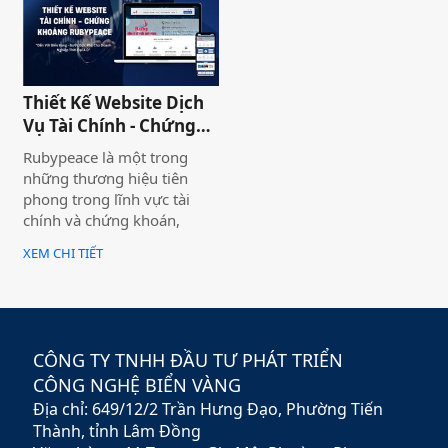
laptop trực tuyến có thể
cung cấp hình ảnh của một
thương hiệu hoặc nhiều
thương hiệu và nó giúp cho
khách hàng có cái nhìn chân
Thiết Kế Website Dịch
thực khách quan hơn, tiếp
Vụ Tài Chính - Chứng
cận nhiều thông tin hơn về
Khoán Rubypeace
sản phẩm mà họ đang lựa
Rubypeace là một trong
chọn
những thương hiệu tiên
phong trong lĩnh vực tài
chính và chứng khoán,
mang đến cho khách hàng
XEM CHI TIẾT
giải pháp đầu tư hiệu quả,
an toàn và minh bạch. Với
sứ mệnh hỗ trợ nhà đầu tư
xây dựng chiến lược tài
chính vững chắc,
CÔNG TY TNHH ĐẦU TƯ PHÁT TRIỂN
Rubypeace không chỉ cung
CÔNG NGHỆ BIỂN VÀNG
cấp các sản phẩm đa dạng
Địa chỉ: 649/12/2 Trần Hưng Đạo, Phường Tiến
mà còn mang đến các dịch
vụ tư vấn chuyên nghiệp,
Thành, tỉnh Lâm Đồng