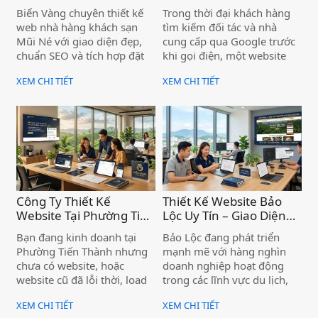
– Chuyên Nghiệp, Chức
– Nâng Tầm Thương
Biển Vàng chuyên thiết kế
Trong thời đại khách hàng
Năng Đặt Phòng Trực
Hiệu Doanh Nghiệp )
web nhà hàng khách sạn
tìm kiếm đối tác và nhà
Tuyến Tiện Ích )
Mũi Né với giao diện đẹp,
cung cấp qua Google trước
chuẩn SEO và tích hợp đặt
khi gọi điện, một website
phòng trực tuyến — giúp cơ
giới thiệu công ty chuyên
XEM CHI TIẾT
XEM CHI TIẾT
sở của bạn tiếp cận khách
nghiệp không còn là "có thì
hàng ngay từ trang đầu
tốt" — mà là điều kiện để
Google.
doanh nghiệp được tin
tưởng và lựa chọn. Nếu bạn
đang kinh doanh tại xã Vĩnh
Hảo mà chưa có website,
hoặc website cũ đã lỗi thời,
bạn đang để đối thủ vượt
lên phía trước mỗi ngày.
Công Ty Thiết Kế
Thiết Kế Website Bảo
Website Tại Phường Tiến
Lộc Uy Tín – Giao Diện
Thành – Chuẩn SEO,
Đẹp, Hỗ Trợ Tận Tâm )
Bạn đang kinh doanh tại
Bảo Lộc đang phát triển
Hiệu Quả Cho Doanh
Phường Tiến Thành nhưng
mạnh mẽ với hàng nghìn
Nghiệp )
chưa có website, hoặc
doanh nghiệp hoạt động
website cũ đã lỗi thời, load
trong các lĩnh vực du lịch,
chậm, không có khách hàng
trà, cà phê, nông sản, dịch
XEM CHI TIẾT
XEM CHI TIẾT
từ Google? Đây là bài toán
vụ và bất động sản. Trong