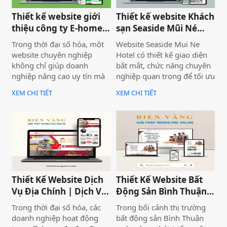
Thiết kế website giới
Thiết kế website Khách
thiệu công ty E-home
sạn Seaside Mũi Né
Bình Thuận
chuyên nghiệp
Trong thời đại số hóa, một
Website Seaside Mui Ne
website chuyên nghiệp
Hotel có thiết kế giao diện
không chỉ giúp doanh
bắt mắt, chức năng chuyên
nghiệp nâng cao uy tín mà
nghiệp quan trọng để tối ưu
còn là công cụ tiếp cận
trải nghiệm người dùng và
XEM CHI TIẾT
XEM CHI TIẾT
khách hàng hiệu quả. Dịch
hỗ trợ hoạt động kinh
vụ thiết kế website giới
doanh hiệu quả.Một
thiệu công ty mang đến giải
website chuyên nghiệp
pháp tối ưu, giúp doanh
không chỉ giúp bạn tiếp cận
nghiệp thể hiện thương
nhiều khách hàng hơn mà
hiệu một cách ấn tượng và
còn nâng cao uy tín thương
chuyên nghiệp trên môi
hiệu, tạo lợi thế cạnh tranh
trường trực tuyến.
trên thị trường.
Thiết Kế Website Dịch
Thiết Kế Website Bất
Vụ Địa Chính | Dịch Vụ
Động Sản Bình Thuận
Địa Chính Toàn Quốc
Land
Trong thời đại số hóa, các
Trong bối cảnh thị trường
doanh nghiệp hoạt động
bất động sản Bình Thuận