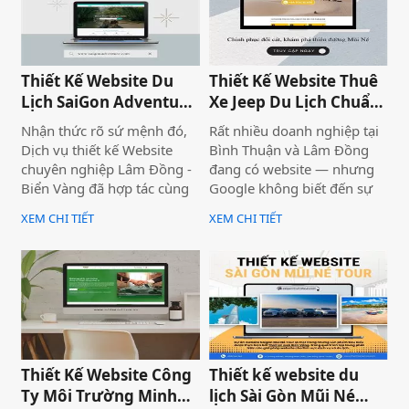
phức tạp.
Thiết Kế Website Du
Thiết Kế Website Thuê
Lịch SaiGon Adventure
Xe Jeep Du Lịch Chuẩn
- Top tour Saigon
SEO 2026 | JoyJeep
Nhận thức rõ sứ mệnh đó,
Rất nhiều doanh nghiệp tại
Dịch vụ thiết kế Website
Bình Thuận và Lâm Đồng
chuyên nghiệp Lâm Đồng -
đang có website — nhưng
Biển Vàng đã hợp tác cùng
Google không biết đến sự
thương hiệu SaiGon
tồn tại của họ. Không có
XEM CHI TIẾT
XEM CHI TIẾT
Adventure để triển khai dự
khách từ tìm kiếm tự nhiên,
án thiết kế website du lịch
mọi nỗ lực xây dựng nội
cao cấp tại địa chỉ
dung đều trở nên vô nghĩa.
saigonadventure.com. Dự
Vấn đề không nằm ở nội
án không chỉ giúp SaiGon
dung hay thiếu ngân sách
Adventure khẳng định vị
quảng cáo — mà nằm ngay
thế dẫn đầu trong mảng
ở nền tảng: website chưa
tour trải nghiệm Sài Gòn &
được thiết kế chuẩn SEO
Thiết Kế Website Công
Thiết kế website du
Việt Nam mà còn là minh
2026 từ đầu.
Ty Môi Trường Minh
lịch Sài Gòn Mũi Né
chứng cho năng lực công