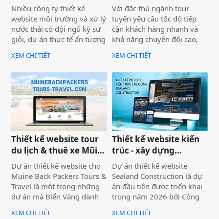
Đạt - Lâm Đồng
Tour
nghệ và tư duy UX/UI hiện
Nhiều công ty thiết kế
Với đặc thù ngành tour
đại từ Biển Vàng.
website môi trường và xử lý
tuyến yêu cầu tốc độ tiếp
nước thải có đội ngũ kỹ sư
cận khách hàng nhanh và
giỏi, dự án thực tế ấn tượng
khả năng chuyển đổi cao,
— nhưng website lại sơ sài,
dự án không chỉ được xây
XEM CHI TIẾT
XEM CHI TIẾT
tải chậm, không có trên
dựng như một website giới
Google. Hệ quả là hợp đồng
thiệu thông tin, mà được
B2B bị đối thủ có website
định hướng trở thành một
chuyên nghiệp hơn giành
công cụ hỗ trợ bán hàng
mất, dù năng lực kỹ thuật
thực tế.
của bạn hoàn toàn vượt
trội.
Thiết kế website tour
Thiết kế website kiến
du lịch & thuê xe Mũi
trúc - xây dựng
Né
Sealand Construction
Dự án thiết kế website cho
Dự án thiết kế website
Muine Back Packers Tours &
Sealand Construction là dự
Travel là một trong những
án đầu tiên được triển khai
dự án mà Biển Vàng dành
trong năm 2026 bởi Công
rất nhiều tâm huyết để triển
ty Thiết kế Website Biển
XEM CHI TIẾT
XEM CHI TIẾT
khai trọn vẹn cả về giao
Vàng, mang ý nghĩa mở đầu