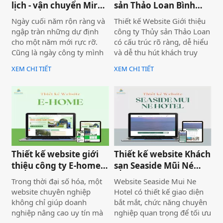
lịch - vận chuyển Mira
sản Thảo Loan Bình
tour Mũi Né
Thuận, Lâm Đồng
Ngày cuối năm rộn ràng và
Thiết kế Website Giới thiệu
ngập tràn những dự định
công ty Thủy sản Thảo Loan
cho một năm mới rực rỡ.
có cấu trúc rõ ràng, dễ hiểu
Cũng là ngày công ty mình
và dễ thu hút khách truy
bàn giao dự án thiết kế
cập vào website giúp truyền
XEM CHI TIẾT
XEM CHI TIẾT
website Mira Tour Mũi Né –
tải thông tin hiệu quả. Với
một website chuyên về tour
tone chủ đạo chính là 2
du lịch và thuê xe
màu xanh dương và đỏ làm
nổi bật lên những nội dung
chính của website.
Thiết kế website giới
Thiết kế website Khách
thiệu công ty E-home
sạn Seaside Mũi Né
Bình Thuận
chuyên nghiệp
Trong thời đại số hóa, một
Website Seaside Mui Ne
website chuyên nghiệp
Hotel có thiết kế giao diện
không chỉ giúp doanh
bắt mắt, chức năng chuyên
nghiệp nâng cao uy tín mà
nghiệp quan trọng để tối ưu