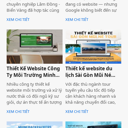
chuyên nghiệp Lâm Đồng -
đang có website — nhưng
Biển Vàng đã hợp tác cùng
Google không biết đến sự
thương hiệu SaiGon
tồn tại của họ. Không có
XEM CHI TIẾT
XEM CHI TIẾT
Adventure để triển khai dự
khách từ tìm kiếm tự nhiên,
án thiết kế website du lịch
mọi nỗ lực xây dựng nội
cao cấp tại địa chỉ
dung đều trở nên vô nghĩa.
saigonadventure.com. Dự
Vấn đề không nằm ở nội
án không chỉ giúp SaiGon
dung hay thiếu ngân sách
Adventure khẳng định vị
quảng cáo — mà nằm ngay
thế dẫn đầu trong mảng
ở nền tảng: website chưa
tour trải nghiệm Sài Gòn &
được thiết kế chuẩn SEO
Thiết Kế Website Công
Thiết kế website du
Việt Nam mà còn là minh
2026 từ đầu.
Ty Môi Trường Minh
lịch Sài Gòn Mũi Né
chứng cho năng lực công
Đạt - Lâm Đồng
Tour
nghệ và tư duy UX/UI hiện
Nhiều công ty thiết kế
Với đặc thù ngành tour
đại từ Biển Vàng.
website môi trường và xử lý
tuyến yêu cầu tốc độ tiếp
nước thải có đội ngũ kỹ sư
cận khách hàng nhanh và
giỏi, dự án thực tế ấn tượng
khả năng chuyển đổi cao,
— nhưng website lại sơ sài,
dự án không chỉ được xây
XEM CHI TIẾT
XEM CHI TIẾT
tải chậm, không có trên
dựng như một website giới
Google. Hệ quả là hợp đồng
thiệu thông tin, mà được
B2B bị đối thủ có website
định hướng trở thành một