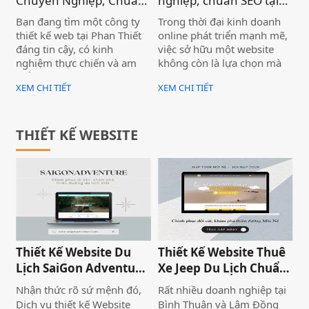
Chuyên Nghiệp, Chuẩn
nghiệp, chuẩn SEO tại
SEO, Lên Top Google
Lâm Đồng, hiệu quả cho
Bạn đang tìm một công ty
Trong thời đại kinh doanh
Nhanh )
doanh nghiệp )
thiết kế web tại Phan Thiết
online phát triển mạnh mẽ,
đáng tin cậy, có kinh
việc sở hữu một website
nghiệm thực chiến và am
không còn là lựa chọn mà
hiểu thị trường địa phương?
đã trở thành yếu tố cần thiết
XEM CHI TIẾT
XEM CHI TIẾT
Với hơn 10 năm hoạt động
đối với mọi doanh nghiệp.
tại Bình Thuận – Lâm Đồng,
Đặc biệt tại Lâm Đồng – nơi
Biển Vàng đã đồng hành
có thế mạnh về du lịch,
cùng nhiều doanh nghiệp
nông nghiệp và dịch vụ –
THIẾT KẾ WEBSITE
lớn nhỏ trong hành trình
nhu cầu xây dựng thương
xây dựng thương hiệu trực
hiệu trên Internet ngày
tuyến — từ website đơn
càng tăng cao.
giản đến hệ thống bán hàng
phức tạp.
Thiết Kế Website Du
Thiết Kế Website Thuê
Lịch SaiGon Adventure
Xe Jeep Du Lịch Chuẩn
- Top tour Saigon
SEO 2026 | JoyJeep
Nhận thức rõ sứ mệnh đó,
Rất nhiều doanh nghiệp tại
Dịch vụ thiết kế Website
Bình Thuận và Lâm Đồng