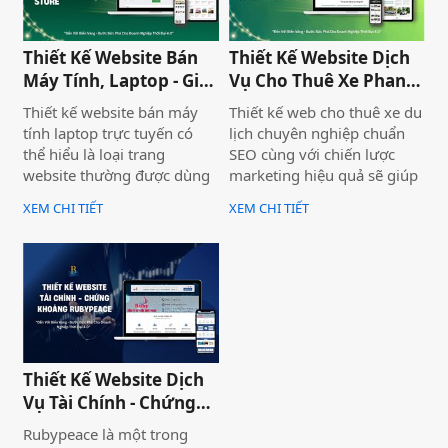
chuẩn SEO và đầy đủ chức
Bình Thuận Land, giúp
năng phục vụ doanh
doanh nghiệp tiếp cận
nghiệp.
khách hàng nhanh chóng,
Thiết Kế Website Bán
Thiết Kế Website Dịch
chuyên nghiệp và hiệu quả.
Máy Tính, Laptop - Gia
Vụ Cho Thuê Xe Phan
Hà Store
Thiết
Thiết kế website bán máy
Thiết kế web cho thuê xe du
tính laptop trực tuyến có
lịch chuyên nghiệp chuẩn
thể hiểu là loại trang
SEO cùng với chiến lược
website thường được dùng
marketing hiệu quả sẽ giúp
để trưng bày và bán các sản
doanh nghiệp của bạn gia
XEM CHI TIẾT
XEM CHI TIẾT
phẩm laptop đa dạng về
tăng doanh số bán hàng
thương hiệu, mẫu mã, màu
một cách hiệu quả và nhanh
sắc. Một trang web bán
chóng.
laptop trực tuyến có thể
cung cấp hình ảnh của một
thương hiệu hoặc nhiều
thương hiệu và nó giúp cho
khách hàng có cái nhìn chân
Thiết Kế Website Dịch
thực khách quan hơn, tiếp
Vụ Tài Chính - Chứng
cận nhiều thông tin hơn về
Khoán Rubypeace
sản phẩm mà họ đang lựa
Rubypeace là một trong