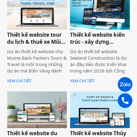
chuyên nghiệp hơn giành
công cụ hỗ trợ bán hàng
mất, dù năng lực kỹ thuật
thực tế.
của bạn hoàn toàn vượt
trội.
Thiết kế website tour
Thiết kế website kiến
du lịch & thuê xe Mũi
trúc - xây dựng
Né
Sealand Construction
Dự án thiết kế website cho
Dự án thiết kế website
Muine Back Packers Tours &
Sealand Construction là dự
Travel là một trong những
án đầu tiên được triển khai
dự án mà Biển Vàng dành
trong năm 2026 bởi Công
rất nhiều tâm huyết để triển
ty Thiết kế Website Biển
XEM CHI TIẾT
XEM CHI TIẾT
khai trọn vẹn cả về giao
Vàng, mang ý nghĩa mở đầu
diện, trải nghiệm người
cho một năm phát triển mới
dùng và hiệu quả vận hành
với định hướng chuyên
thực tế.
nghiệp, bài bản và bền
vững.
Thiết kế website du
Thiết kế website Thủy