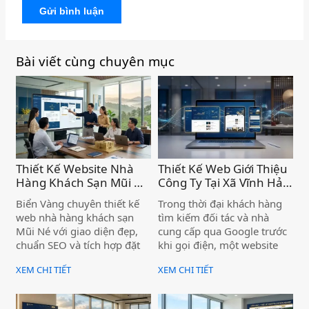
Gửi bình luận
Bài viết cùng chuyên mục
Thiết Kế Website Nhà
Thiết Kế Web Giới Thiệu
Hàng Khách Sạn Mũi Né
Công Ty Tại Xã Vĩnh Hảo
– Chuyên Nghiệp, Chức
– Nâng Tầm Thương
Biển Vàng chuyên thiết kế
Trong thời đại khách hàng
Năng Đặt Phòng Trực
Hiệu Doanh Nghiệp )
web nhà hàng khách sạn
tìm kiếm đối tác và nhà
Tuyến Tiện Ích )
Mũi Né với giao diện đẹp,
cung cấp qua Google trước
chuẩn SEO và tích hợp đặt
khi gọi điện, một website
phòng trực tuyến — giúp cơ
giới thiệu công ty chuyên
XEM CHI TIẾT
XEM CHI TIẾT
sở của bạn tiếp cận khách
nghiệp không còn là "có thì
hàng ngay từ trang đầu
tốt" — mà là điều kiện để
Google.
doanh nghiệp được tin