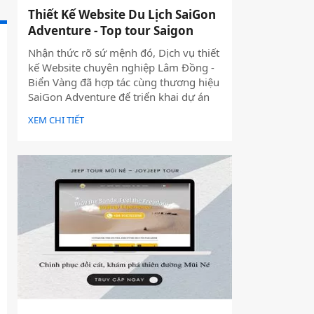
Thiết Kế Website Du Lịch SaiGon
Adventure - Top tour Saigon
Nhận thức rõ sứ mệnh đó, Dịch vụ thiết
kế Website chuyên nghiệp Lâm Đồng -
Biển Vàng đã hợp tác cùng thương hiệu
SaiGon Adventure để triển khai dự án
thiết kế website du lịch cao cấp tại địa
XEM CHI TIẾT
chỉ saigonadventure.com. Dự án không
chỉ giúp SaiGon Adventure khẳng định
vị thế dẫn đầu trong mảng tour trải
nghiệm Sài Gòn & Việt Nam mà còn là
minh chứng cho năng lực công nghệ và
tư duy UX/UI hiện đại từ Biển Vàng.