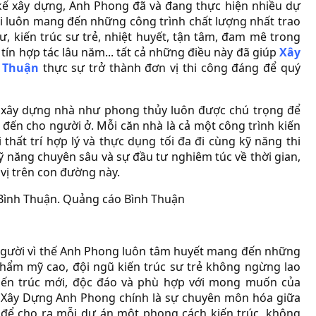
 kế xây dựng, Anh Phong đã và đang thực hiện nhiều dự
ôi luôn mang đến những công trình chất lượng nhất trao
, kiến trúc sư trẻ, nhiệt huyết, tận tâm, đam mê trong
 tín hợp tác lâu năm... tất cả những điều này đã giúp
Xây
h Thuận
thực sự trở thành đơn vị thi công đáng để quý
ng xây dựng nhà như phong thủy luôn được chú trọng để
t đến cho người ở. Mỗi căn nhà là cả một công trình kiến
 thất trí hợp lý và thực dụng tối đa đi cùng kỹ năng thi
kỹ năng chuyên sâu và sự đầu tư nghiêm túc về thời gian,
 vị trên con đường này.
 người vì thế Anh Phong luôn tâm huyết mang đến những
thẩm mỹ cao, đội ngũ kiến trúc sư trẻ không ngừng lao
iến trúc mới, độc đáo và phù hợp với mong muốn của
 Xây Dựng Anh Phong chính là sự chuyên môn hóa giữa
u để cho ra mỗi dự án một phong cách kiến trúc, không