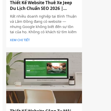
Thiết Kế Website Thuê Xe Jeep
Du Lịch Chuẩn SEO 2026 |
JoyJeep
Rất nhiều doanh nghiệp tại Bình Thuận
và Lâm Đồng đang có website —
nhưng Google không biết đến sự tồn
tại của họ. Không có khách từ tìm kiếm
tự nhiên, mọi nỗ lực xây dựng nội dung
XEM CHI TIẾT
đều trở nên vô nghĩa. Vấn đề không
nằm ở nội dung hay thiếu ngân sách
quảng cáo — mà nằm ngay ở nền tảng:
website chưa được thiết kế chuẩn SEO
2026 từ đầu.