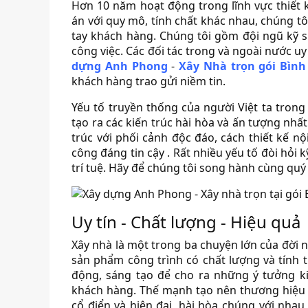
Hơn 10 năm hoạt động trong lĩnh vực thiết
án với quy mô, tính chất khác nhau, chúng t
tay khách hàng. Chúng tôi gồm đội ngũ kỹ sư
công việc. Các đối tác trong và ngoài nước uy
dựng Anh Phong
-
Xây Nhà trọn gói Bìn
khách hàng trao gửi niềm tin.
Yếu tố truyền thống của người Việt ta tro
tạo ra các kiến trúc hài hòa và ấn tượng nhấ
trúc với phối cảnh độc đáo, cách thiết kế nội
công đáng tin cậy . Rất nhiều yếu tố đòi hỏi 
trí tuệ. Hãy để chúng tôi song hành cùng quý
Uy tín - Chất lượng - Hiệu quả
Xây nhà là một trong ba chuyện lớn của đời
sản phẩm công trình có chất lượng và tính 
động, sáng tạo để cho ra những ý tưởng k
khách hàng. Thế mạnh tạo nên thương hiệu
cổ điển và hiện đại, hài hòa chúng với nha