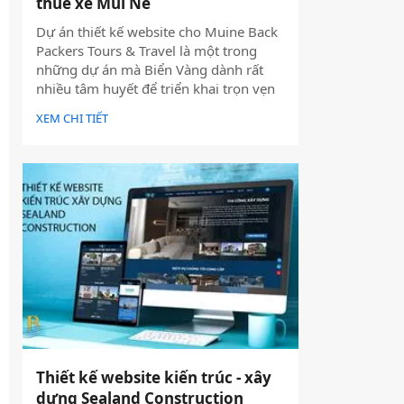
thuê xe Mũi Né
Dự án thiết kế website cho Muine Back
Packers Tours & Travel là một trong
những dự án mà Biển Vàng dành rất
nhiều tâm huyết để triển khai trọn vẹn
cả về giao diện, trải nghiệm người dùng
XEM CHI TIẾT
và hiệu quả vận hành thực tế.
Thiết kế website kiến trúc - xây
dựng Sealand Construction