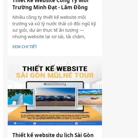
Thiết Kế Website Công Ty Môi
Trường Minh Đạt - Lâm Đồng
Nhiều công ty thiết kế website môi
trường và xử lý nước thải có đội ngũ kỹ
sư giỏi, dự án thực tế ấn tượng —
nhưng website lại sơ sài, tải chậm,
không có trên Google. Hệ quả là hợp
XEM CHI TIẾT
đồng B2B bị đối thủ có website chuyên
nghiệp hơn giành mất, dù năng lực kỹ
thuật của bạn hoàn toàn vượt trội.
Thiết kế website du lịch Sài Gòn