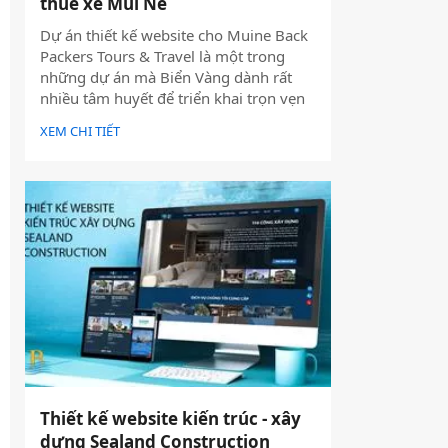
thuê xe Mũi Né
Dự án thiết kế website cho Muine Back
Packers Tours & Travel là một trong
những dự án mà Biển Vàng dành rất
nhiều tâm huyết để triển khai trọn vẹn
cả về giao diện, trải nghiệm người dùng
XEM CHI TIẾT
và hiệu quả vận hành thực tế.
Thiết kế website kiến trúc - xây
dựng Sealand Construction