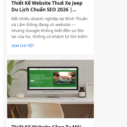
Thiết Kế Website Thuê Xe Jeep
Du Lịch Chuẩn SEO 2026 |
JoyJeep
Rất nhiều doanh nghiệp tại Bình Thuận
và Lâm Đồng đang có website —
nhưng Google không biết đến sự tồn
tại của họ. Không có khách từ tìm kiếm
tự nhiên, mọi nỗ lực xây dựng nội dung
XEM CHI TIẾT
đều trở nên vô nghĩa. Vấn đề không
nằm ở nội dung hay thiếu ngân sách
quảng cáo — mà nằm ngay ở nền tảng:
website chưa được thiết kế chuẩn SEO
2026 từ đầu.