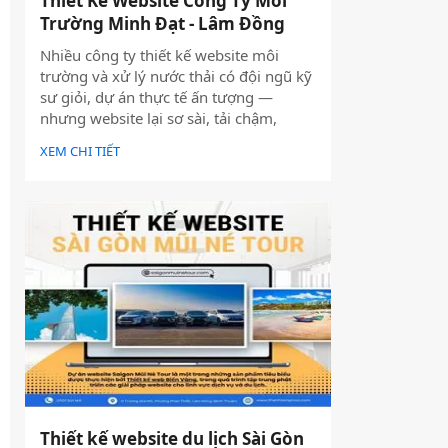
Thiết Kế Website Công Ty Môi
Trường Minh Đạt - Lâm Đồng
Nhiều công ty thiết kế website môi
trường và xử lý nước thải có đội ngũ kỹ
sư giỏi, dự án thực tế ấn tượng —
nhưng website lại sơ sài, tải chậm,
không có trên Google. Hệ quả là hợp
XEM CHI TIẾT
đồng B2B bị đối thủ có website chuyên
nghiệp hơn giành mất, dù năng lực kỹ
thuật của bạn hoàn toàn vượt trội.
Thiết kế website du lịch Sài Gòn