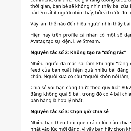
thời gian, bạn bè sẽ không nhìn thấy bài của
bài lên rất ít người nhìn thấy, bởi vì trước đ
Vậy làm thế nào để nhiều người nhìn thấy bà
Hiện nay trên profile cá nhân có một số dạn
Avatar, tạo sự kiện, Live Stream.
Nguyên tắc số 2: Không tạo ra “đống rác”
Nhiều người đã mắc sai lầm khi nghĩ “càng
feed của bạn xuất hiện quá nhiều bài đăng
chán. Người xưa có câu “người khôn nói lắm,
Chia sẻ với bạn công thức theo quy luật 80/2
đăng không quá 5 bài, trong đó có 4 bài chia s
bán hàng là hợp lý nhất.
Nguyên tắc số 3: Chọn giờ chia sẻ
Nhiều bạn theo thói quen rảnh lúc nào chia s
nhất vào lúc mới đăng, vì vậy bạn hãy chọn k