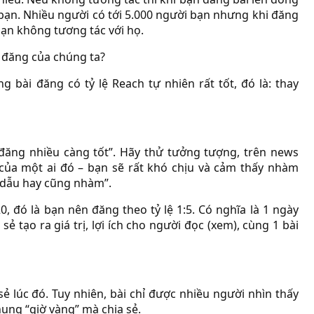
 bạn. Nhiều người có tới 5.000 người bạn nhưng khi đăng
ó bạn không tương tác với họ.
i đăng của chúng ta?
g bài đăng có tỷ lệ Reach tự nhiên rất tốt, đó là: thay
 đăng nhiều càng tốt”. Hãy thử tưởng tượng, trên news
 của một ai đó – bạn sẽ rất khó chịu và cảm thấy nhàm
 dẫu hay cũng nhàm”.
0, đó là bạn nên đăng theo tỷ lệ 1:5. Có nghĩa là 1 ngày
ẻ tạo ra giá trị, lợi ích cho người đọc (xem), cùng 1 bài
ẻ lúc đó. Tuy nhiên, bài chỉ được nhiều người nhìn thấy
hung “giờ vàng” mà chia sẻ.