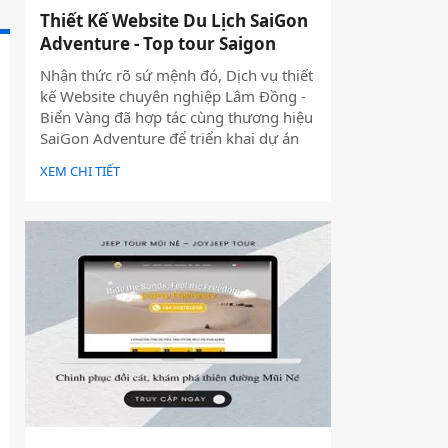
Thiết Kế Website Du Lịch SaiGon
Adventure - Top tour Saigon
Nhận thức rõ sứ mệnh đó, Dịch vụ thiết
kế Website chuyên nghiệp Lâm Đồng -
Biển Vàng đã hợp tác cùng thương hiệu
SaiGon Adventure để triển khai dự án
thiết kế website du lịch cao cấp tại địa
XEM CHI TIẾT
chỉ saigonadventure.com. Dự án không
chỉ giúp SaiGon Adventure khẳng định
vị thế dẫn đầu trong mảng tour trải
nghiệm Sài Gòn & Việt Nam mà còn là
minh chứng cho năng lực công nghệ và
tư duy UX/UI hiện đại từ Biển Vàng.