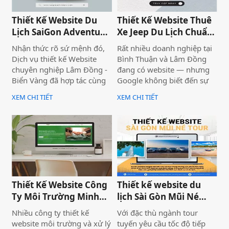
Thiết Kế Website Du
Thiết Kế Website Thuê
Lịch SaiGon Adventure
Xe Jeep Du Lịch Chuẩn
- Top tour Saigon
SEO 2026 | JoyJeep
Nhận thức rõ sứ mệnh đó,
Rất nhiều doanh nghiệp tại
Dịch vụ thiết kế Website
Bình Thuận và Lâm Đồng
chuyên nghiệp Lâm Đồng -
đang có website — nhưng
Biển Vàng đã hợp tác cùng
Google không biết đến sự
thương hiệu SaiGon
tồn tại của họ. Không có
XEM CHI TIẾT
XEM CHI TIẾT
Adventure để triển khai dự
khách từ tìm kiếm tự nhiên,
án thiết kế website du lịch
mọi nỗ lực xây dựng nội
cao cấp tại địa chỉ
dung đều trở nên vô nghĩa.
saigonadventure.com. Dự
Vấn đề không nằm ở nội
án không chỉ giúp SaiGon
dung hay thiếu ngân sách
Adventure khẳng định vị
quảng cáo — mà nằm ngay
thế dẫn đầu trong mảng
ở nền tảng: website chưa
tour trải nghiệm Sài Gòn &
được thiết kế chuẩn SEO
Thiết Kế Website Công
Thiết kế website du
Việt Nam mà còn là minh
2026 từ đầu.
Ty Môi Trường Minh
lịch Sài Gòn Mũi Né
chứng cho năng lực công
Đạt - Lâm Đồng
Tour
nghệ và tư duy UX/UI hiện
Nhiều công ty thiết kế
Với đặc thù ngành tour
đại từ Biển Vàng.
website môi trường và xử lý
tuyến yêu cầu tốc độ tiếp