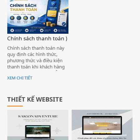
thông qua website
Chính sách thanh toán )
Chính sách thanh toán này
quy định các hình thức,
phương thức và điều kiện
thanh toán khi khách hàng
sử dụng dịch vụ của CÔNG
XEM CHI TIẾT
TY TNHH ĐẦU TƯ PHÁT
TRIỂN CÔNG NGHỆ BIỂN
VÀNG thông qua website
https://thanhsangmos.com.
THIẾT KẾ WEBSITE