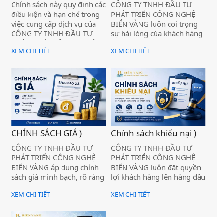
Chính sách này quy định các
CÔNG TY TNHH ĐẦU TƯ
KHIẾU NẠI )
điều kiện và hạn chế trong
PHÁT TRIỂN CÔNG NGHỆ
việc cung cấp dịch vụ của
BIỂN VÀNG luôn coi trọng
CÔNG TY TNHH ĐẦU TƯ
sự hài lòng của khách hàng
PHÁT TRIỂN CÔNG NGHỆ
và cam kết tiếp nhận, xử lý
XEM CHI TIẾT
XEM CHI TIẾT
BIỂN VÀNG nhằm đảm bảo
kịp thời mọi phản ánh, yêu
quyền và lợi ích hợp pháp
cầu hỗ trợ và khiếu nại liên
của khách hàng cũng như
quan đến các dịch vụ được
của Công ty trong quá trình
cung cấp thông qua website
hợp tác.
https://thanhsangmos.com.
CHÍNH SÁCH GIÁ )
Chính sách khiếu nại )
CÔNG TY TNHH ĐẦU TƯ
CÔNG TY TNHH ĐẦU TƯ
PHÁT TRIỂN CÔNG NGHỆ
PHÁT TRIỂN CÔNG NGHỆ
BIỂN VÀNG áp dụng chính
BIỂN VÀNG luôn đặt quyền
sách giá minh bạch, rõ ràng
lợi khách hàng lên hàng đầu
và phù hợp với từng loại
và cam kết cung cấp các
XEM CHI TIẾT
XEM CHI TIẾT
dịch vụ nhằm đảm bảo
dịch vụ chất lượng, minh
quyền lợi của khách hàng
bạch và chuyên nghiệp.
khi sử dụng các dịch vụ