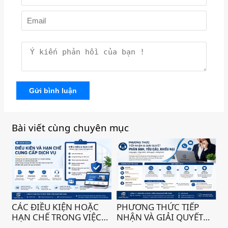
Gửi bình luận
Bài viết cùng chuyên mục
CÁC ĐIỀU KIỆN HOẶC
PHƯƠNG THỨC TIẾP
HẠN CHẾ TRONG VIỆC
NHẬN VÀ GIẢI QUYẾT
CUNG CẤP DỊCH VỤ )
PHẢN ÁNH, YÊU CẦU,