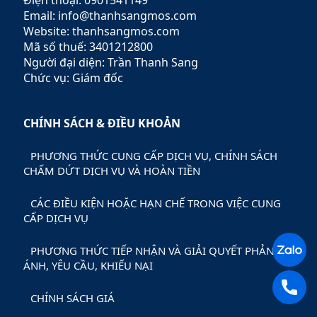
Điện thoại: 0901541149
Email: info@thanhsangmos.com
Website: thanhsangmos.com
Mã số thuế: 3401212800
Người đại diện: Trần Thanh Sang
Chức vụ: Giám đốc
CHÍNH SÁCH & ĐIỀU KHOẢN
PHƯƠNG THỨC CUNG CẤP DỊCH VỤ, CHÍNH SÁCH
CHẤM DỨT DỊCH VỤ VÀ HOÀN TIỀN
CÁC ĐIỀU KIỆN HOẶC HẠN CHẾ TRONG VIỆC CUNG
CẤP DỊCH VỤ
PHƯƠNG THỨC TIẾP NHẬN VÀ GIẢI QUYẾT PHẢN
ÁNH, YÊU CẦU, KHIẾU NẠI
CHÍNH SÁCH GIÁ