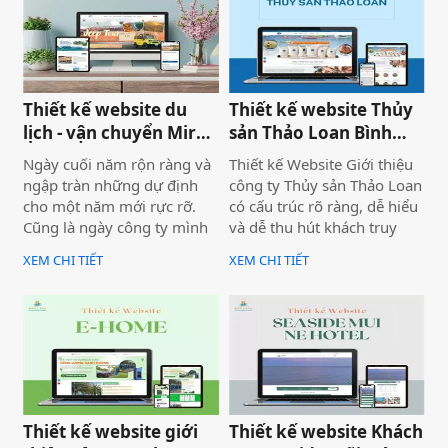
thực tế.
nghiệp, bài bản và bền
vững.
Thiết kế website du
Thiết kế website Thủy
lịch - vận chuyển Mira
sản Thảo Loan Bình
tour Mũi Né
Thuận, Lâm Đồng
Ngày cuối năm rộn ràng và
Thiết kế Website Giới thiệu
ngập tràn những dự định
công ty Thủy sản Thảo Loan
cho một năm mới rực rỡ.
có cấu trúc rõ ràng, dễ hiểu
Cũng là ngày công ty mình
và dễ thu hút khách truy
bàn giao dự án thiết kế
cập vào website giúp truyền
XEM CHI TIẾT
XEM CHI TIẾT
website Mira Tour Mũi Né –
tải thông tin hiệu quả. Với
một website chuyên về tour
tone chủ đạo chính là 2
du lịch và thuê xe
màu xanh dương và đỏ làm
nổi bật lên những nội dung
chính của website.
Thiết kế website giới
Thiết kế website Khách