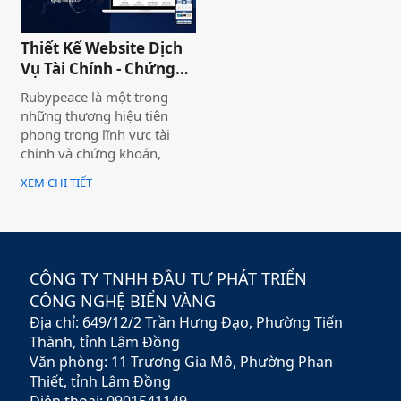
thương hiệu và nó giúp cho
khách hàng có cái nhìn chân
Thiết Kế Website Dịch
thực khách quan hơn, tiếp
Vụ Tài Chính - Chứng
cận nhiều thông tin hơn về
Khoán Rubypeace
sản phẩm mà họ đang lựa
Rubypeace là một trong
chọn
những thương hiệu tiên
phong trong lĩnh vực tài
chính và chứng khoán,
mang đến cho khách hàng
XEM CHI TIẾT
giải pháp đầu tư hiệu quả,
an toàn và minh bạch. Với
sứ mệnh hỗ trợ nhà đầu tư
xây dựng chiến lược tài
chính vững chắc,
CÔNG TY TNHH ĐẦU TƯ PHÁT TRIỂN
Rubypeace không chỉ cung
CÔNG NGHỆ BIỂN VÀNG
cấp các sản phẩm đa dạng
Địa chỉ: 649/12/2 Trần Hưng Đạo, Phường Tiến
mà còn mang đến các dịch
vụ tư vấn chuyên nghiệp,
Thành, tỉnh Lâm Đồng
giúp khách hàng tối ưu hóa
Văn phòng: 11 Trương Gia Mô, Phường Phan
lợi nhuận và giảm thiểu rủi
Thiết, tỉnh Lâm Đồng
ro.