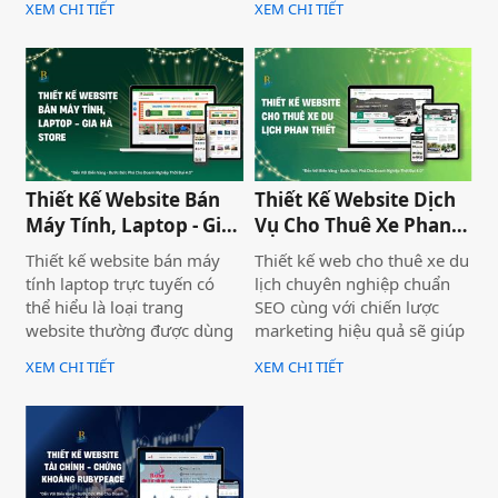
XEM CHI TIẾT
XEM CHI TIẾT
uy tín và thu hút khách
nghiệp nâng cao thương
hàng. Thiết Kế Website Biển
hiệu mà còn thu hút khách
Vàng cung cấp giải pháp
hàng tiềm năng. Thiết Kế
thiết kế website đo đạc địa
Website Biển Vàng mang
chính với giao diện hiện đại,
đến giải pháp tối ưu cho
chuẩn SEO và đầy đủ chức
Bình Thuận Land, giúp
năng phục vụ doanh
doanh nghiệp tiếp cận
nghiệp.
khách hàng nhanh chóng,
Thiết Kế Website Bán
Thiết Kế Website Dịch
chuyên nghiệp và hiệu quả.
Máy Tính, Laptop - Gia
Vụ Cho Thuê Xe Phan
Hà Store
Thiết
Thiết kế website bán máy
Thiết kế web cho thuê xe du
tính laptop trực tuyến có
lịch chuyên nghiệp chuẩn
thể hiểu là loại trang
SEO cùng với chiến lược
website thường được dùng
marketing hiệu quả sẽ giúp
để trưng bày và bán các sản
doanh nghiệp của bạn gia
XEM CHI TIẾT
XEM CHI TIẾT
phẩm laptop đa dạng về
tăng doanh số bán hàng
thương hiệu, mẫu mã, màu
một cách hiệu quả và nhanh
sắc. Một trang web bán
chóng.
laptop trực tuyến có thể
cung cấp hình ảnh của một
thương hiệu hoặc nhiều