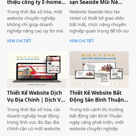
thiệu công ty E-home
sạn Seaside Mũi Né
Bình Thuận
chuyên nghiệp
Trong thời đại số hóa, một
Website Seaside Mui Ne
website chuyên nghiệp
Hotel có thiết kế giao diện
không chỉ giúp doanh
bắt mắt, chức năng chuyên
nghiệp nâng cao uy tín mà
nghiệp quan trọng để tối ưu
còn là công cụ tiếp cận
trải nghiệm người dùng và
XEM CHI TIẾT
XEM CHI TIẾT
khách hàng hiệu quả. Dịch
hỗ trợ hoạt động kinh
vụ thiết kế website giới
doanh hiệu quả.Một
thiệu công ty mang đến giải
website chuyên nghiệp
pháp tối ưu, giúp doanh
không chỉ giúp bạn tiếp cận
nghiệp thể hiện thương
nhiều khách hàng hơn mà
hiệu một cách ấn tượng và
còn nâng cao uy tín thương
chuyên nghiệp trên môi
hiệu, tạo lợi thế cạnh tranh
trường trực tuyến.
trên thị trường.
Thiết Kế Website Dịch
Thiết Kế Website Bất
Vụ Địa Chính | Dịch Vụ
Động Sản Bình Thuận
Địa Chính Toàn Quốc
Land
Trong thời đại số hóa, các
Trong bối cảnh thị trường
doanh nghiệp hoạt động
bất động sản Bình Thuận
trong lĩnh vực đo đạc địa
ngày càng phát triển, một
chính cần có một website
website chuyên nghiệp
chuyên nghiệp để nâng cao
không chỉ giúp doanh