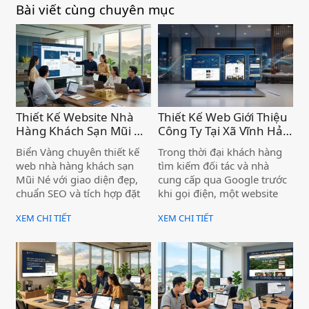
Bài viết cùng chuyên mục
Thiết Kế Website Nhà
Thiết Kế Web Giới Thiệu
Hàng Khách Sạn Mũi Né
Công Ty Tại Xã Vĩnh Hảo
– Chuyên Nghiệp, Chức
– Nâng Tầm Thương
Biển Vàng chuyên thiết kế
Trong thời đại khách hàng
Năng Đặt Phòng Trực
Hiệu Doanh Nghiệp )
web nhà hàng khách sạn
tìm kiếm đối tác và nhà
Tuyến Tiện Ích )
Mũi Né với giao diện đẹp,
cung cấp qua Google trước
chuẩn SEO và tích hợp đặt
khi gọi điện, một website
phòng trực tuyến — giúp cơ
giới thiệu công ty chuyên
XEM CHI TIẾT
XEM CHI TIẾT
sở của bạn tiếp cận khách
nghiệp không còn là "có thì
hàng ngay từ trang đầu
tốt" — mà là điều kiện để
Google.
doanh nghiệp được tin
tưởng và lựa chọn. Nếu bạn
đang kinh doanh tại xã Vĩnh
Hảo mà chưa có website,
hoặc website cũ đã lỗi thời,