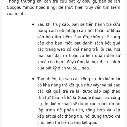
Thông thường khi cần tra cứu bất kỳ điều gì, bạn sẽ lên
Google, Yahoo hoặc Bing! để thực hiện truy vấn tìm kiếm
của mình.
Sau khi truy cập, bạn sẽ tiến hành tra cứu
bằng cách gõ (nhập) câu hỏi hoặc từ khoá
vào hộp tìm kiếm. Sau đó, chúng sẽ cung
cấp cho bạn một loạt danh sách kết quả
các trang web có khả năng trả lời câu hỏi
mà bạn đặt ra hoặc có liên quan đến từ
khoá của bạn - đây cũng là mục đích chính
của bất kỳ dịch vụ SEO nào.
Tuy nhiên, tại sao các công cụ tìm kiếm lại
có khả năng trả kết quả như vậy? và tại sao
các kết quả trả ra lại được sắp xếp theo
thứ tự? Câu trả lời là Google (hoặc các công
cụ tìm kiếm khác) sẽ dùng các robot do họ
lập trình để phân tích, tổng hợp và sắp
xếp tất cả các thông tin, nội dung trước khi
cho hiển thị trên trang kết quả.