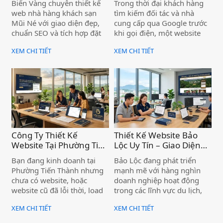
Biển Vàng chuyên thiết kế
Trong thời đại khách hàng
Năng Đặt Phòng Trực
Hiệu Doanh Nghiệp )
web nhà hàng khách sạn
tìm kiếm đối tác và nhà
Tuyến Tiện Ích )
Mũi Né với giao diện đẹp,
cung cấp qua Google trước
chuẩn SEO và tích hợp đặt
khi gọi điện, một website
phòng trực tuyến — giúp cơ
giới thiệu công ty chuyên
XEM CHI TIẾT
XEM CHI TIẾT
sở của bạn tiếp cận khách
nghiệp không còn là "có thì
hàng ngay từ trang đầu
tốt" — mà là điều kiện để
Google.
doanh nghiệp được tin
tưởng và lựa chọn. Nếu bạn
đang kinh doanh tại xã Vĩnh
Hảo mà chưa có website,
hoặc website cũ đã lỗi thời,
bạn đang để đối thủ vượt
lên phía trước mỗi ngày.
Công Ty Thiết Kế
Thiết Kế Website Bảo
Website Tại Phường Tiến
Lộc Uy Tín – Giao Diện
Thành – Chuẩn SEO,
Đẹp, Hỗ Trợ Tận Tâm )
Bạn đang kinh doanh tại
Bảo Lộc đang phát triển
Hiệu Quả Cho Doanh
Phường Tiến Thành nhưng
mạnh mẽ với hàng nghìn
Nghiệp )
chưa có website, hoặc
doanh nghiệp hoạt động
website cũ đã lỗi thời, load
trong các lĩnh vực du lịch,
chậm, không có khách hàng
trà, cà phê, nông sản, dịch
XEM CHI TIẾT
XEM CHI TIẾT
từ Google? Đây là bài toán
vụ và bất động sản. Trong
mà rất nhiều doanh nghiệp
bối cảnh khách hàng ngày