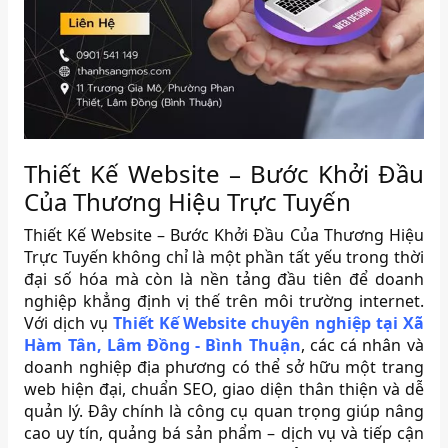
Thiết Kế Website – Bước Khởi Đầu
Của Thương Hiệu Trực Tuyến
Thiết Kế Website – Bước Khởi Đầu Của Thương Hiệu
Trực Tuyến không chỉ là một phần tất yếu trong thời
đại số hóa mà còn là nền tảng đầu tiên để doanh
nghiệp khẳng định vị thế trên môi trường internet.
Với dịch vụ
Thiết Kế Website chuyên nghiệp tại Xã
Hàm Tân, Lâm Đồng - Bình Thuận
, các cá nhân và
doanh nghiệp địa phương có thể sở hữu một trang
web hiện đại, chuẩn SEO, giao diện thân thiện và dễ
quản lý. Đây chính là công cụ quan trọng giúp nâng
cao uy tín, quảng bá sản phẩm – dịch vụ và tiếp cận