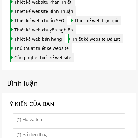
Thiết kế website Phan Thiết
Thiết kế website Bình Thuận
Thiết kế web chuẩn SEO
Thiết kế web trọn gói
Thiết kế web chuyên nghiệp
Thiết kế web bán hàng
Thiết kế website Đà Lạt
Thủ thuật thiết kế website
Công nghệ thiết kế website
Bình luận
Ý KIẾN CỦA BẠN