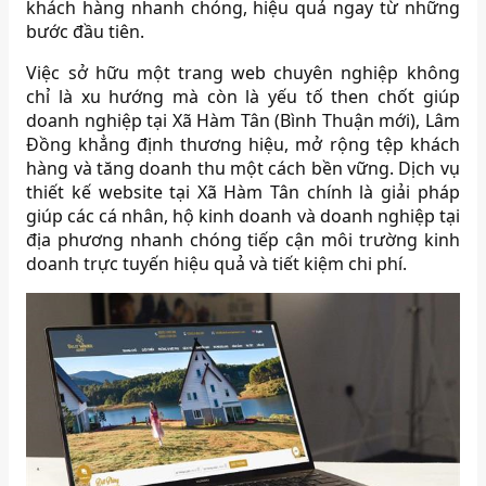
khách hàng nhanh chóng, hiệu quả ngay từ những
bước đầu tiên.
Việc sở hữu một trang web chuyên nghiệp không
chỉ là xu hướng mà còn là yếu tố then chốt giúp
doanh nghiệp tại Xã Hàm Tân (Bình Thuận mới), Lâm
Đồng khẳng định thương hiệu, mở rộng tệp khách
hàng và tăng doanh thu một cách bền vững. Dịch vụ
thiết kế website tại Xã Hàm Tân chính là giải pháp
giúp các cá nhân, hộ kinh doanh và doanh nghiệp tại
địa phương nhanh chóng tiếp cận môi trường kinh
doanh trực tuyến hiệu quả và tiết kiệm chi phí.