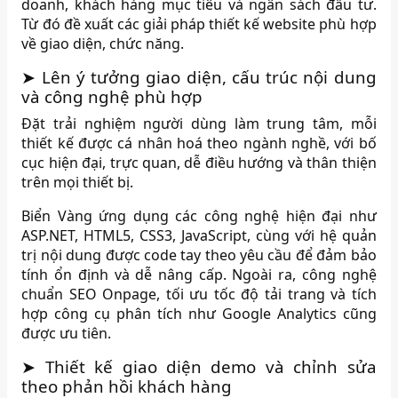
doanh, khách hàng mục tiêu và ngân sách đầu tư.
Từ đó đề xuất các giải pháp thiết kế website phù hợp
về giao diện, chức năng.
➤ Lên ý tưởng giao diện, cấu trúc nội dung
và công nghệ phù hợp
Đặt trải nghiệm người dùng làm trung tâm, mỗi
thiết kế được cá nhân hoá theo ngành nghề, với bố
cục hiện đại, trực quan, dễ điều hướng và thân thiện
trên mọi thiết bị.
Biển Vàng ứng dụng các công nghệ hiện đại như
ASP.NET, HTML5, CSS3, JavaScript, cùng với hệ quản
trị nội dung được code tay theo yêu cầu để đảm bảo
tính ổn định và dễ nâng cấp. Ngoài ra, công nghệ
chuẩn SEO Onpage, tối ưu tốc độ tải trang và tích
hợp công cụ phân tích như Google Analytics cũng
được ưu tiên.
➤ Thiết kế giao diện demo và chỉnh sửa
theo phản hồi khách hàng