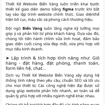
Thiết Kế Website Biển Vàng luôn triển khai bước
thiết kế giao diện demo bằng
figma
trước khi bắt
tay vào lập trình website chính thức. Giao diệnthể
hiện bố cục, màu sắc và phong cách thương hiệu.
Đội ngũ
Biển Vàng
luôn lắng nghe kỹ lưỡng mọi
góp ý và phản hồi từ phía khách hàng. Dựa vào đó,
chúng tôi tiến hành chỉnh sửa linh hoạt, đảm bảo
giao diện cuối cùng vừa đẹp mắt, vừa phù hợp với
mục tiêu kinh doanh.
➤ Lập trình & tích hợp tính năng như: Giỏ
hàng - đặt hàng, đặt phòng, thanh toán,
form liên hệ, chat...
Dịch vụ Thiết Kế Website Biển Vàng xây dựng hệ
thống tính năng theo yêu cầu, chuẩn SEO và tối ưu
cho mọi thiết bị. Các công nghệ hiện đại được sử
dụng giúp website phản hồi nhanh, an toàn và dễ
quản lý, phù hợp với nhiều ngành nghề khác nhau.
Chúng tôi hỗ trợ tích hợp đầy đủ các tính năng quan