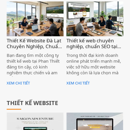
tại Lâm Đồng đang gặp
càng tìm kiếm sản phẩm và
phải — và Biển Vàng chính
đối tác qua Google, một
là đơn vị giúp bạn giải
website chuyên nghiệp
quyết triệt để vấn đề đó.
không còn là lựa chọn —
mà là điều kiện để cạnh
tranh.
Thiết Kế Website Đà Lạt
Thiết kế web chuyên
Chuyên Nghiệp, Chuẩn
nghiệp, chuẩn SEO tại
SEO, Lên Top Google
Lâm Đồng, hiệu quả cho
Bạn đang tìm một công ty
Trong thời đại kinh doanh
Nhanh )
doanh nghiệp )
thiết kế web tại Phan Thiết
online phát triển mạnh mẽ,
đáng tin cậy, có kinh
việc sở hữu một website
nghiệm thực chiến và am
không còn là lựa chọn mà
hiểu thị trường địa phương?
đã trở thành yếu tố cần thiết
XEM CHI TIẾT
XEM CHI TIẾT
Với hơn 10 năm hoạt động
đối với mọi doanh nghiệp.
tại Bình Thuận – Lâm Đồng,
Đặc biệt tại Lâm Đồng – nơi
Biển Vàng đã đồng hành
có thế mạnh về du lịch,
cùng nhiều doanh nghiệp
nông nghiệp và dịch vụ –
THIẾT KẾ WEBSITE
lớn nhỏ trong hành trình
nhu cầu xây dựng thương
xây dựng thương hiệu trực
hiệu trên Internet ngày
tuyến — từ website đơn
càng tăng cao.
giản đến hệ thống bán hàng