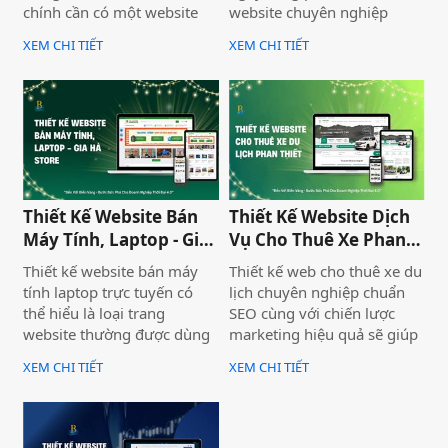
chính cần có một website
website chuyên nghiệp
chuyên nghiệp để nâng cao
không chỉ giúp doanh
XEM CHI TIẾT
XEM CHI TIẾT
uy tín và thu hút khách
nghiệp nâng cao thương
hàng. Thiết Kế Website Biển
hiệu mà còn thu hút khách
Vàng cung cấp giải pháp
hàng tiềm năng. Thiết Kế
thiết kế website đo đạc địa
Website Biển Vàng mang
chính với giao diện hiện đại,
đến giải pháp tối ưu cho
chuẩn SEO và đầy đủ chức
Bình Thuận Land, giúp
năng phục vụ doanh
doanh nghiệp tiếp cận
nghiệp.
khách hàng nhanh chóng,
Thiết Kế Website Bán
Thiết Kế Website Dịch
chuyên nghiệp và hiệu quả.
Máy Tính, Laptop - Gia
Vụ Cho Thuê Xe Phan
Hà Store
Thiết
Thiết kế website bán máy
Thiết kế web cho thuê xe du
tính laptop trực tuyến có
lịch chuyên nghiệp chuẩn
thể hiểu là loại trang
SEO cùng với chiến lược
website thường được dùng
marketing hiệu quả sẽ giúp
để trưng bày và bán các sản
doanh nghiệp của bạn gia
XEM CHI TIẾT
XEM CHI TIẾT
phẩm laptop đa dạng về
tăng doanh số bán hàng
thương hiệu, mẫu mã, màu
một cách hiệu quả và nhanh
sắc. Một trang web bán
chóng.
laptop trực tuyến có thể