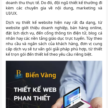
doanh thu thực tế. Do đó, đội ngũ thiết kế thường đi
kèm các chuyên gia về nội dung, marketing và
UI/UX.
Dịch vụ thiết kế website hiện nay rất đa dạng, từ
website giới thiệu doanh nghiệp, bán hàng online,
đặt lịch dịch vụ, đến cổng thông tin điện tử, blog cá
nhân hay các nền tảng giáo dục trực tuyến. Tùy theo
nhu cầu và ngân sách của khách hàng, đơn vị cung
cấp dịch vụ sẽ tư vấn gói giải pháp phù hợp, từ thiết
kế trọn gói đến thiết kế theo yêu cầu riêng biệt.