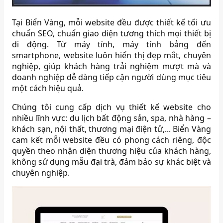
Tại Biển Vàng, mỗi website đều được thiết kế tối ưu
chuẩn SEO, chuẩn giao diện tương thích mọi thiết bị
di động. Từ máy tính, máy tính bảng đến
smartphone, website luôn hiển thị đẹp mắt, chuyên
nghiệp, giúp khách hàng trải nghiệm mượt mà và
doanh nghiệp dễ dàng tiếp cận người dùng mục tiêu
một cách hiệu quả.
Chúng tôi cung cấp dịch vụ thiết kế website cho
nhiều lĩnh vực: du lịch bất động sản, spa, nhà hàng –
khách sạn, nội thất, thương mại điện tử,... Biển Vàng
cam kết mỗi website đều có phong cách riêng, độc
quyền theo nhận diện thương hiệu của khách hàng,
không sử dụng mẫu đại trà, đảm bảo sự khác biệt và
chuyên nghiệp.