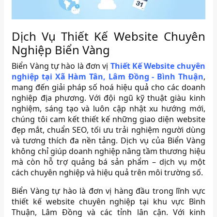
Dịch Vụ Thiết Kế Website Chuyên
Nghiệp Biển Vàng
Biển Vàng tự hào là đơn vị
Thiết Kế Website chuyên
nghiệp tại Xã Hàm Tân, Lâm Đồng - Bình Thuận
,
mang đến giải pháp số hoá hiệu quả cho các doanh
nghiệp địa phương. Với đội ngũ kỹ thuật giàu kinh
nghiệm, sáng tạo và luôn cập nhật xu hướng mới,
chúng tôi cam kết thiết kế những giao diện website
đẹp mắt, chuẩn SEO, tối ưu trải nghiệm người dùng
và tương thích đa nền tảng. Dịch vụ của Biển Vàng
không chỉ giúp doanh nghiệp nâng tầm thương hiệu
mà còn hỗ trợ quảng bá sản phẩm – dịch vụ một
cách chuyên nghiệp và hiệu quả trên môi trường số.
Biển Vàng tự hào là đơn vị hàng đầu trong lĩnh vực
thiết kế website chuyên nghiệp tại khu vực Bình
Thuận, Lâm Đồng và các tỉnh lân cận. Với kinh