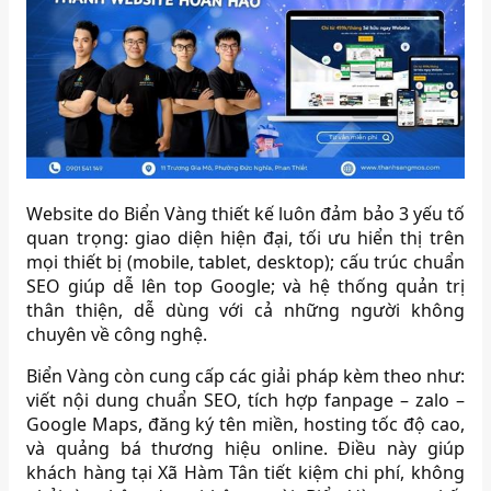
Website do Biển Vàng thiết kế luôn đảm bảo 3 yếu tố
quan trọng: giao diện hiện đại, tối ưu hiển thị trên
mọi thiết bị (mobile, tablet, desktop); cấu trúc chuẩn
SEO giúp dễ lên top Google; và hệ thống quản trị
thân thiện, dễ dùng với cả những người không
chuyên về công nghệ.
Biển Vàng còn cung cấp các giải pháp kèm theo như:
viết nội dung chuẩn SEO, tích hợp fanpage – zalo –
Google Maps, đăng ký tên miền, hosting tốc độ cao,
và quảng bá thương hiệu online. Điều này giúp
khách hàng tại Xã Hàm Tân tiết kiệm chi phí, không