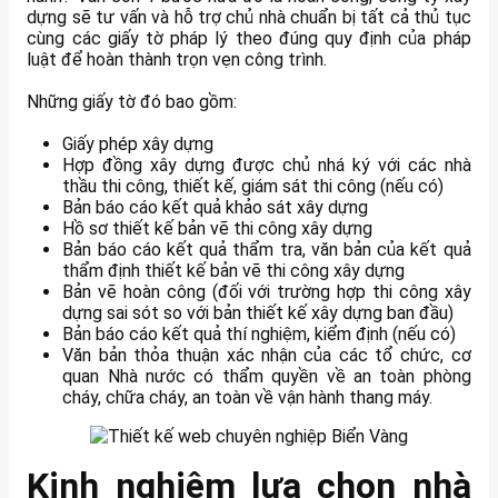
dựng sẽ tư vấn và hỗ trợ chủ nhà chuẩn bị tất cả thủ tục
cùng các giấy tờ pháp lý theo đúng quy định của pháp
luật để hoàn thành trọn vẹn công trình.
Những giấy tờ đó bao gồm:
Giấy phép xây dựng
Hợp đồng xây dựng được chủ nhá ký với các nhà
thầu thi công, thiết kế, giám sát thi công (nếu có)
Bản báo cáo kết quả khảo sát xây dựng
Hồ sơ thiết kế bản vẽ thi công xây dựng
Bản báo cáo kết quả thẩm tra, văn bản của kết quả
thẩm định thiết kế bản vẽ thi công xây dựng
Bản vẽ hoàn công (đối với trường hợp thi công xây
dựng sai sót so với bản thiết kế xây dựng ban đầu)
Bản báo cáo kết quả thí nghiệm, kiểm định (nếu có)
Văn bản thỏa thuận xác nhận của các tổ chức, cơ
quan Nhà nước có thẩm quyền về an toàn phòng
cháy, chữa cháy, an toàn về vận hành thang máy.
Kinh nghiệm lựa chọn nhà