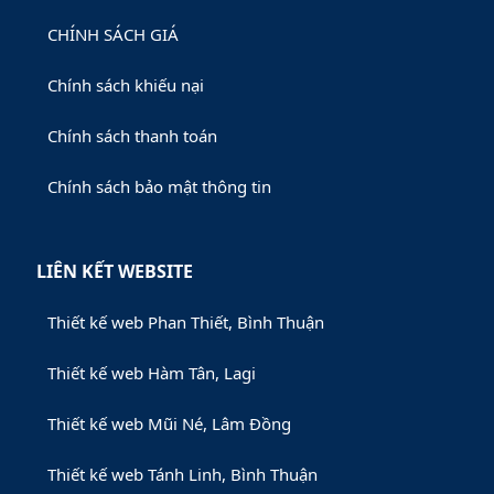
CHÍNH SÁCH GIÁ
Chính sách khiếu nại
Chính sách thanh toán
Chính sách bảo mật thông tin
LIÊN KẾT WEBSITE
Thiết kế web Phan Thiết, Bình Thuận
Thiết kế web Hàm Tân, Lagi
Thiết kế web Mũi Né, Lâm Đồng
Thiết kế web Tánh Linh, Bình Thuận