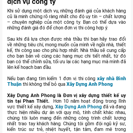
dịch vụ công ty
Khi sử dụng một dịch vụ, những đánh giá của khách hàng
cũ là minh chứng rõ ràng nhất cho độ uy tín – chất lượng
– chuyên nghiệp của một công ty. Bạn có thể dựa vào
những đánh giá đó để chọn đơn vị thi công hợp ý.
Sau khi đã lựa chọn được nhà thầu thì bạn hãy trao đổi
về những tiêu chí, mong muốn của mình về ngồi nhà, thiết
kế, thi công sao cho phù hợp nhất. Nhà thầu sẽ cung cấp
cho bạn bản vẽ cùng các hạng mục chi tiết nhất, từ đó
bạn có thể chỉnh sửa, tối ưu lại các hạng mục mà mình đã
lên kế hoạch ban đầu.
Nếu bạn đang tìm kiếm 1 đơn vị thi công
xây nhà Bình
Thuận
thì không thể bỏ qua
Xây Dựng Anh Phong
Xây Dựng Anh Phong là Đơn vị xây dựng thiết kế uy
tín tại Phan Thiết.
Hơn 10 năm hoạt động trong lĩnh
vực thiết kế xây dựng,
Xây Dựng Anh Phong
đã và đang
thực hiện nhiều dự án với quy mô, tính chất khác nhau,
chúng tôi luôn mang đến những công trình chất lượng
nhất trao tay khách hàng. Chúng tôi gồm đội ngũ kỹ sư,
kiến trúc sư trẻ, nhiệt huyết, tận tâm, đam mê trong