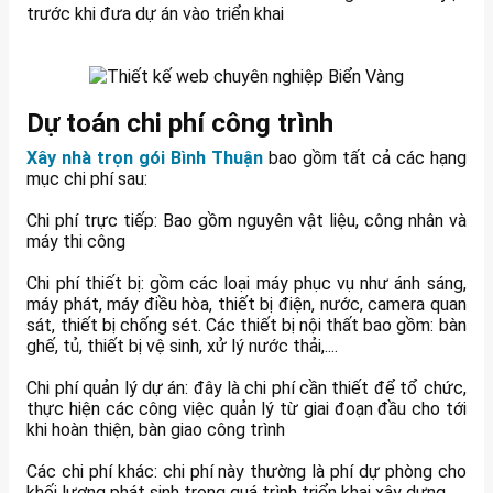
trước khi đưa dự án vào triển khai
Dự toán chi phí công trình
Xây nhà trọn gói Bình Thuận
bao gồm tất cả các hạng
mục chi phí sau:
Chi phí trực tiếp: Bao gồm nguyên vật liệu, công nhân và
máy thi công
Chi phí thiết bị: gồm các loại máy phục vụ như ánh sáng,
máy phát, máy điều hòa, thiết bị điện, nước, camera quan
sát, thiết bị chống sét. Các thiết bị nội thất bao gồm: bàn
ghế, tủ, thiết bị vệ sinh, xử lý nước thải,....
Chi phí quản lý dự án: đây là chi phí cần thiết để tổ chức,
thực hiện các công việc quản lý từ giai đoạn đầu cho tới
khi hoàn thiện, bàn giao công trình
Các chi phí khác: chi phí này thường là phí dự phòng cho
khối lượng phát sinh trong quá trình triển khai xây dựng.