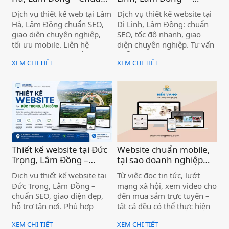
SEO, Giá Tốt )
Chuẩn SEO, Chuyên
Dịch vụ thiết kế web tại Lâm
Dịch vụ thiết kế website tại
nghiệp )
Hà, Lâm Đồng chuẩn SEO,
Di Linh, Lâm Đồng: chuẩn
giao diện chuyên nghiệp,
SEO, tốc độ nhanh, giao
tối ưu mobile. Liên hệ
diện chuyên nghiệp. Tư vấn
Thanh Sang MOS để được
miễn phí, bàn giao đúng
XEM CHI TIẾT
XEM CHI TIẾT
tư vấn miễn phí ngay hôm
hạn. Liên hệ ngay!
nay.
Thiết kế website tại Đức
Website chuẩn mobile,
Trọng, Lâm Đồng –
tại sao doanh nghiệp
Chuẩn SEO, Chuyên
cần quan tâm? Dịch vụ
Dịch vụ thiết kế website tại
Từ việc đọc tin tức, lướt
nghiệp )
thiết kế website chuyên
Đức Trọng, Lâm Đồng –
mạng xã hội, xem video cho
nghiệp )
chuẩn SEO, giao diện đẹp,
đến mua sắm trực tuyến –
hỗ trợ tận nơi. Phù hợp
tất cả đều có thể thực hiện
doanh nghiệp, homestay,
ngay trên chiếc điện thoại
XEM CHI TIẾT
XEM CHI TIẾT
tour du lịch khu vực.
nhỏ gọn.