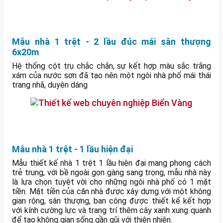
Mẫu nhà 1 trệt - 2 lầu đúc mái sân thượng
6x20m
Hệ thống cột trụ chắc chắn, sự kết hợp màu sắc trắng
xám của nước sơn đã tạo nên một ngôi nhà phố mái thái
trang nhã, duyên dáng
Mẫu nhà 1 trệt - 1 lầu hiện đại
Mẫu thiết kế nhà 1 trệt 1 lầu hiện đại mang phong cách
trẻ trung, với bề ngoài gọn gàng sang trọng, mẫu nhà này
là lựa chọn tuyệt vời cho những ngôi nhà phố có 1 mặt
tiền. Mặt tiền của căn nhà được xây dựng với một không
gian rộng, sân thượng, ban công được thiết kế kết hợp
với kính cường lực và trang trí thêm cây xanh xung quanh
để tạo không gian sống gần gũi với thiên nhiên.