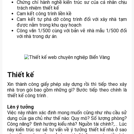
Chứng chỉ hành nghề kiến trúc sư của cá nhân chịu
trách nhiệm thiết kế
Cam kết công trình liền kề
Cam kết tự phá dỡ công trình đối với xây nhà tạm
được nằm trong khu quy hoạch
Công văn 1/500 cùng với bản vẽ nhà mẫu 1/500 đối
với nhà trong dự án.
Thiết kế
Xin thành công giấy phép xây dựng rồi thì tiếp theo xây
nhà trọn gói bao gồm những gì? Bước tiếp theo chính là
thiết kế công trình .
Lên ý tưởng
Việc này nhằm xác định mong muốn cũng như nhu cầu sử
dụng của gia chủ như thế nào: Quy mô? Số lượng phòng?
Công năng? Định hướng kiểu nhà? Nguồn tài chính?,… Lúc
này kiến trúc sư sẽ tư vấn về ý tưởng thiết kế nhà ở sao