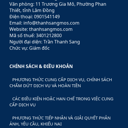
giúp khách hàng tối ưu hóa
Văn phòng: 11 Trương Gia Mô, Phường Phan
lợi nhuận và giảm thiểu rủi
Thiết, tỉnh Lâm Đồng
ro.
Điện thoại: 0901541149
Email: info@thanhsangmos.com
Website: thanhsangmos.com
Mã số thuế: 3401212800
Người đại diện: Trần Thanh Sang
Chức vụ: Giám đốc
CHÍNH SÁCH & ĐIỀU KHOẢN
PHƯƠNG THỨC CUNG CẤP DỊCH VỤ, CHÍNH SÁCH
CHẤM DỨT DỊCH VỤ VÀ HOÀN TIỀN
CÁC ĐIỀU KIỆN HOẶC HẠN CHẾ TRONG VIỆC CUNG
CẤP DỊCH VỤ
PHƯƠNG THỨC TIẾP NHẬN VÀ GIẢI QUYẾT PHẢN
ÁNH, YÊU CẦU, KHIẾU NẠI