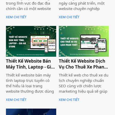
trong lĩnh vực đo đạc địa
ngày càng phát triển, một
chính cần có một website
website chuyên nghiệp
chuyên nghiệp để nâng cao
không chỉ giúp doanh
XEM CHI TIẾT
XEM CHI TIẾT
uy tín và thu hút khách
nghiệp nâng cao thương
hàng. Thiết Kế Website Biển
hiệu mà còn thu hút khách
Vàng cung cấp giải pháp
hàng tiềm năng. Thiết Kế
thiết kế website đo đạc địa
Website Biển Vàng mang
chính với giao diện hiện đại,
đến giải pháp tối ưu cho
chuẩn SEO và đầy đủ chức
Bình Thuận Land, giúp
năng phục vụ doanh
doanh nghiệp tiếp cận
nghiệp.
khách hàng nhanh chóng,
Thiết Kế Website Bán
Thiết Kế Website Dịch
chuyên nghiệp và hiệu quả.
Máy Tính, Laptop - Gia
Vụ Cho Thuê Xe Phan
Hà Store
Thiết
Thiết kế website bán máy
Thiết kế web cho thuê xe du
tính laptop trực tuyến có
lịch chuyên nghiệp chuẩn
thể hiểu là loại trang
SEO cùng với chiến lược
website thường được dùng
marketing hiệu quả sẽ giúp
để trưng bày và bán các sản
doanh nghiệp của bạn gia
XEM CHI TIẾT
XEM CHI TIẾT
phẩm laptop đa dạng về
tăng doanh số bán hàng
thương hiệu, mẫu mã, màu
một cách hiệu quả và nhanh
sắc. Một trang web bán
chóng.