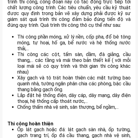
trình thi công, công đoạn này có tác động trực tiếp tới
chất lượng công trình. Các tiêu chuẩn, yêu cầu kỹ thuật
được quy định trong bản vẽ xây dựng phải được kỹ sư
giám sát quá trình thi công đảm bảo đúng tiến độ và
đúng quy trình. Quá trình thi công thô cụ thể như sau:
Thi công phần móng, xử lý nền, cốp pha, đổ bê tông
móng, tự hoại, hố ga, bể nước và hệ thống nước
thải,...
Thi công các cột, tấm sàn, dầm, đà giằng, cầu
thang,... các tầng và mái theo bản thiết kế ( với mỗi
loại mái sẽ có quy trình và thời gian thi công khác
nhau)
Xây gạch và tô trát hoàn thiện các mặt tường bao
quanh nhà, tường ngăn phân chia các phòng, bậc cầu
thang bằng gạch ống.
Lắp đặt hệ thống điện, dây cáp, dây mạng, dây điện
thoại, hệ thống cấp thoát nước,...
Chống thấm nhà vệ sinh, sân thượng, bể ngầm,...
Thi công hoàn thiện
Ốp lát gạch hoặc đá: lát gạch sàn nhà, ốp tường,
gạch trang trí, ốp đá cầu thang, gạch nhà vệ sinh,