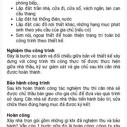
phòng bếp,...
Lắp đặt trần nhà, cửa đi, cửa sổ, vách ngăn, lan can
cầu thang
Lắp đặt hệ thống điện, nước
Lắp đặt các đồ nội thất khác, những hạng mục phát
sinh theo yêu cầu của gia chủ (nếu có)
Sơn nội, ngoại thất để hoàn thiện trang trí toàn bộ
công trình theo thiết kế.
Nghiệm thu công trình
Đây là bước so sánh và đối chiếu giữa bản vẽ thiết kế xây
dựng với công trình thi công thực tế được thực hiện
giữa nhà thầu, kỹ sư giám sát và gia chủ sau khi căn nhà
được hoàn thành .
Bảo hành công trình
Sau khi hoàn thành công tác nghiệm thu thì căn nhà sẽ
được chủ thầu bàn giao cho gia chủ để đưa vào quá trình
sử dụng. Căn nhà sẽ được nhà thầu tiến hành bảo trì, sửa
chữa theo đúng hạng mục đã được ký kết.
Hoàn công
Xây nhà trọn gói gồm những gì khi đã nghiệm thu và bảo
hành? Vẫn còn 1 bước nữa đó là hoàn công, công ty xây