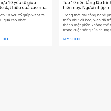
hợp 10 yếu tố giúp
Top 10 nền tảng lập trì
te đạt hiệu quả cao nhất
hiện nay. Người nhập 
lập trình web cần đọc đ
ợp 10 yếu tố giúp website
Trong thời đại công nghệ ph
)
ệu quả cao nhất
triển như vũ bão, web đã tr
thành một phần không thể 
trong cuộc sống của chúng 
tạo ra những trang web, ứ
I TIẾT
XEM CHI TIẾT
web chất lượng, cần có sự k
của nhiều công nghệ lập tr
khác nhau. Vậy đâu là nhữn
nghệ lập trình web phổ biế
hiện nay?