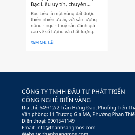
Bạc Liêu uy tín, chuyên
nghiệp. Hỗ trợ tận tình )
Bạc Liêu là một vùng đất được
thiên nhiên ưu ái, với sản lượng
nông - ngư - thuỷ sản đánh giá
cao về số lượng và chất lượng.
Thiết kế web Bạc Liêu giúp quảng
XEM CHI TIẾT
bá các mặt hàng này đến thị
trường trong nước và quốc tế.
CÔNG TY TNHH ĐẦU TƯ PHÁT TRIỂN
CÔNG NGHỆ BIỂN VÀNG
Địa chỉ: 649/12/2 Trần Hưng Đạo, Phường Tiến T
Văn phòng: 11 Trương Gia Mô, Phường Phan Thiế
Điện thoại: 0901541149
Email: info@thanhsangmos.com
Website: thanhsangmos.com