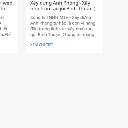
nh web
Xây dựng Anh Phong - Xây
môn
nhà trọn tại gói Bình Thuận )
ể nắm
át
Công ty TNHH MTV - Xây dựng
ở
Anh Phong tự hào là đơn vị hàng
thiếu
đầu trong lĩnh vực xây nhà trọn
ta. Để
gói Bình Thuận. Chúng tôi mang
ng dụng
đến dịch vụ chất lượng cao, từ
XEM CHI TIẾT
ết hợp
khâu thiết kế, thi công cho đến
ình web
hoàn thiện, đảm bảo mang lại cho
g công
quý khách một ngôi nhà mơ ước
n nhất
với chi phí hợp lý nhất.