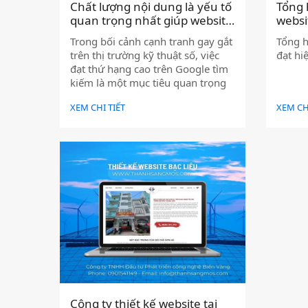
Chất lượng nội dung là yếu tố
Tổng 
quan trọng nhất giúp website
websi
tăng hạng trong Google tìm
)
Trong bối cảnh cạnh tranh gay gắt
Tổng h
kiếm )
trên thị trường kỹ thuật số, việc
đạt hi
đạt thứ hạng cao trên Google tìm
kiếm là một mục tiêu quan trọng
đối với bất kỳ website nào. Có
XEM CHI TIẾT
XEM CH
nhiều yếu tố ảnh hưởng đến thứ
hạng của một trang web, bao gồm
tối ưu hóa SEO, tốc độ tải trang,
backlink, và trải nghiệm người
dùng. Tuy nhiên, yếu tố cốt lõi và
bền vững nhất chính là chất lượng
nội dung. Google ngày càng ưu
tiên nội dung chất lượng, mang lại
giá trị thực sự cho người dùng,
thay vì chỉ tập trung vào các yếu tố
kỹ thuật SEO.
Công ty thiết kế website tại