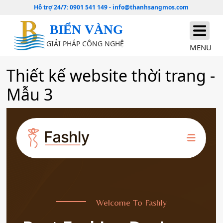
Hỗ trợ 24/7:
0901 541 149
-
info@thanhsangmos.com
BIỂN VÀNG
GIẢI PHÁP CÔNG NGHỆ
MENU
Thiết kế website thời trang -
Mẫu 3