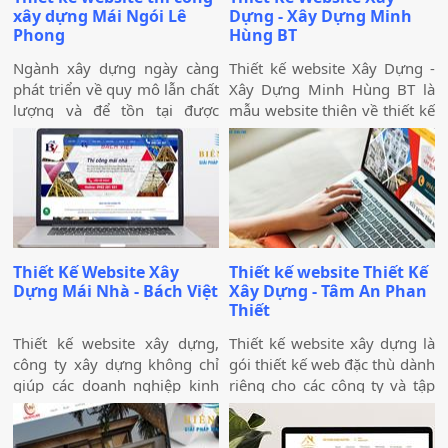
xây dựng Mái Ngói Lê
Dựng - Xây Dựng Minh
Phong
Hùng BT
Ngành xây dựng ngày càng
Thiết kế website Xây Dựng -
phát triển về quy mô lẫn chất
Xây Dựng Minh Hùng BT là
lượng và để tồn tại được
mẫu website thiên về thiết kế
trong ngành này quả là một
- xây dựng nhà có phong
thách thức không hề nhỏ đối
cách chuyên nghiệp, phù hợp
với các doanh nghiệp. Điều
với các mục đích kinh doanh,
này đòi hỏi các doanh nghiệp
đặc biệt là trong lĩnh vực xây
cần nỗ lực gấp nhiều lần hơn
dựng. Mẫu website này cũng
nữa trong việc tìm kiếm
đã từng được nhiều công ty
khách hàng mới. Thiết kế
xây dựng mua và thiết kế lại
Thiết Kế Website Xây
Thiết kế website Thiết Kế
website thi công xây dựng
với các tính năng đầy đủ,
Dựng Mái Nhà - Bách Việt
Xây Dựng - Tâm An Phan
vừa giúp tăng uy tín đối với
toàn diện.
Thiết
khách hàng vừa khẳng định
được thương hiệu của bạn
Thiết kế website xây dựng,
Thiết kế website xây dựng là
bằng hồ sơ năng lực được
công ty xây dựng không chỉ
gói thiết kế web đặc thù dành
thể hiện trên website. Ngoài
giúp các doanh nghiệp kinh
riêng cho các công ty và tập
ra, website xây dựng còn hỗ
doanh trong lĩnh vực này có
đoàn, tổng công ty xây dựng
trợ đắc lực cho bạn trong
cơ hội đẩy mạnh thương hiệu
nhằm nâng cao thương hiệu
nhiều công việc với các tính