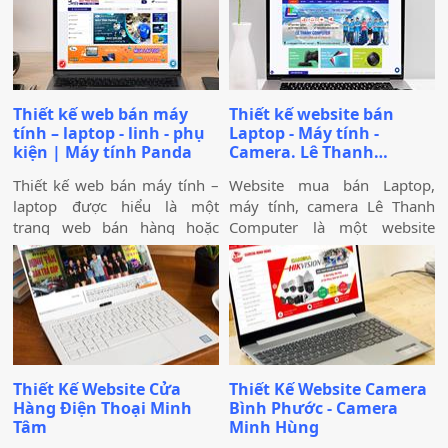
laptop đa dạng về thương
pháp nhà thông minh giúp
hiệu, mẫu mã, màu sắc. Một
các doanh nghiệp, cá nhân
trang web bán laptop trực
quảng bá sản phẩm, dịch vụ
tuyến có thể cung cấp hình
hiệu quả, tiếp cận khách
ảnh của một thương hiệu
hàng mục tiêu và nâng cao
Thiết kế web bán máy
Thiết kế website bán
hoặc nhiều thương hiệu và
thương hiệu.
tính – laptop - linh - phụ
Laptop - Máy tính -
nó giúp cho khách hàng có
kiện | Máy tính Panda
Camera. Lê Thanh
cái nhìn chân thực khách
Computer
quan hơn, tiếp cận nhiều
Thiết kế web bán máy tính –
Website mua bán Laptop,
thông tin hơn về sản phẩm
laptop được hiểu là một
máy tính, camera Lê Thanh
mà họ đang lựa chọn
trang web bán hàng hoặc
Computer là một website
trang thương mại điện tử quy
được đầu tư kỹ lưỡng về giao
mô nhỏ chỉ chuyên kinh
diện và chức năng giúp tối
doanh về các sản phẩm công
ưu hóa với các công cụ tìm
nghệ.
kiếm, giao diện bắt mắt, và
giúp quý khách đặt hàng dễ
dàng.
Thiết Kế Website Cửa
Thiết Kế Website Camera
Hàng Điện Thoại Minh
Bình Phước - Camera
Tâm
Minh Hùng