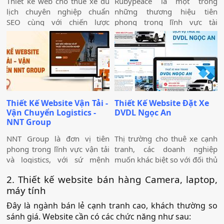
Thiết kế web cho thuê xe du
Rubypeace là một trong
lịch chuyên nghiệp chuẩn
những thương hiệu tiên
SEO cùng với chiến lược
phong trong lĩnh vực tài
marketing hiệu quả sẽ giúp
chính và chứng khoán, mang
doanh nghiệp của bạn gia
đến cho khách hàng giải
tăng doanh số bán hàng một
pháp đầu tư hiệu quả, an
cách hiệu quả và nhanh
toàn và minh bạch. Với sứ
chóng.
mệnh hỗ trợ nhà đầu tư xây
dựng chiến lược tài chính
vững chắc, Rubypeace không
Thiết Kế Website Vận Tải -
Thiết Kế Website Đặt Xe
chỉ cung cấp các sản phẩm đa
Vận Chuyển Logistics -
DVDL Ngọc An
dạng mà còn mang đến các
NNT Group
dịch vụ tư vấn chuyên
nghiệp, giúp khách hàng tối
NNT Group là đơn vị tiên
Thị trường cho thuê xe cạnh
ưu hóa lợi nhuận và giảm
phong trong lĩnh vực vận tải
tranh, các doanh nghiệp
thiểu rủi ro.
và logistics, với sứ mệnh
muốn khác biệt so với đối thủ
cung cấp các giải pháp vận
cần đầu tư thiết kế website
2. Thiết kế website bán hàng Camera, laptop,
chuyển hiện đại, an toàn và
thuê xe nổi bật và ấn tượng.
máy tính
tối ưu chi phí. Chúng tôi luôn
Những trang web này không
hướng đến việc trở thành đối
chỉ cung cấp thông tin dịch
Đây là ngành bán lẻ cạnh tranh cao, khách thường so
tác đáng tin cậy của khách
vụ mà còn sở hữu những
sánh giá. Website cần có các chức năng như sau:
hàng, đồng thời góp phần
chức năng quan trọng.