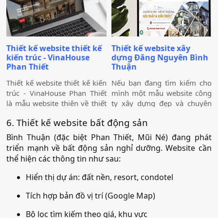
mà còn giúp khách hàng tiếp
và tăng khả năng tiếp cận
năng như cho phép khách
cận được thông tin trong
khách hàng, là cầu nối với đối
hàng có thể tính toán chi phí
ngành dễ dàng hơn.
tác và các nhà đầu đầu tư
xây dựng,…
tiềm năng. Thiết kế một
website đẹp, chuyên nghiệp
Thiết kế website thiết kế
Thiết kế website xây
là các quảng bá hiệu quả hiện
kiến trúc - VinaHouse
dựng Đăng Nguyên Bình
nay.
Phan Thiết
Thuận
Thiết kế website thiết kế kiến
Nếu bạn đang tìm kiếm cho
trúc - VinaHouse Phan Thiết
mình một mẫu website công
là mẫu website thiên về thiết
ty xây dựng đẹp và chuyên
kế - xây dựng nhà có phong
nghiệp thì Thiết kế website
6. Thiết kế website bất động sản
cách chuyên nghiệp, phù hợp
xây dựng Đăng Nguyên Bình
với các mục đích kinh doanh,
Thuận có thể trở thành ứng
Bình Thuận (đặc biệt Phan Thiết, Mũi Né) đang phát
đặc biệt là trong lĩnh vực xây
cử viên hàng đầu cho bạn.
triển mạnh về bất động sản nghỉ dưỡng. Website cần
dựng. Mẫu website này cũng
Với cấu trúc hợp lí, có các
thể hiện các thông tin như sau:
đã từng được nhiều công ty
phần giới thiệu công ty và
xây dựng mua và thiết kế lại
từng dự án riêng biệt, đây
Hiển thị dự án: đất nền, resort, condotel
với các tính năng đầy đủ,
hứa hẹn sẽ là mẫu website có
toàn diện.
Tích hợp bản đồ vị trí (Google Map)
thể giữ chân khách hàng của
bạn.
Bộ lọc tìm kiếm theo giá, khu vực