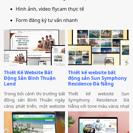
Hình ảnh, video flycam thực tế
Form đăng ký tư vấn nhanh
Thiết Kế Website Bất
Thiết kế website bất
Động Sản Bình Thuận
động sản Sun Symphony
Land
Residence Đà Nẵng
Trong bối cảnh thị trường bất
Thiết kế website Sun
động sản Bình Thuận ngày
Symphony Residence Đà
càng phát triển, một website
Nẵng với tone màu vàng nhạt
chuyên nghiệp không chỉ
nhẹ gradient sang trắng nhẹ
giúp doanh nghiệp nâng cao
nhàng tạo cảm giác hài hoàn,
thương hiệu mà còn thu hút
và ấn tượng cho khách hàng
khách hàng tiềm năng. Thiết
khi xem website. Website