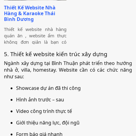
với giao diện hiện đại, hiển
ngon, đặc biệt của nhà hàng
Thiết Kế Website Nhà
thị tốt trên cả máy tính và
là những gì chúng tôi muốn
Hàng & Karaoke Thái
điện thoại. Các thông tin liên
hướng đến khi thiết kế
Bình Dương
hệ như số điện thoại, email
website Dalat Wonder Resort.
và các liên kết mạng xã hội
Thiết kế website nhà hàng
được đặt ở vị trí đầu tiên khi
quán ăn , website ẩm thực
vào website giúp khách hàng
không đơn giản là bạn có
có thể liên hệ với khách sạn
một website cho cửa hàng
5. Thiết kế website kiến trúc xây dựng
dễ dàng. Tiếp theo là hình
mình và trình bày các món
ảnh khách sạn được thiết kế
ăn, dịch vụ mà bạn có, mà
Ngành xây dựng tại Bình Thuận phát triển theo hướng
bắt mắt, và thông tin giới
điều quan trọng hơn cả là
nhà ở, villa, homestay. Website cần có các chức năng
thiệu hấp dẫn giúp khách
phải thể hiện được những
như sau:
hàng có thể nắm bắt nhanh
đặc trưng riêng của mình mà
về vị trí cũng như các thông
chỉ nhà hàng của bạn mới
Showcase dự án đã thi công
tin hấp dẫn khác về khách
có.Thể hiện được sự hấp dẫn
sạn Biển Nhớ.
và sang trọng để thu hút
Hình ảnh trước – sau
khách hàng dù họ chưa từng
Video công trình thực tế
đến nhà hàng của bạn lần
nào.
Giới thiệu năng lực, đội ngũ
Form báo giá nhanh