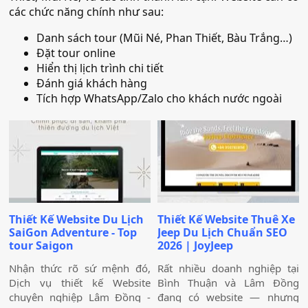
trợ tốt hoạt động sản xuất,
các chức năng chính như sau:
kinh doanh của doanh
nghiệp.
Danh sách tour (Mũi Né, Phan Thiết, Bàu Trắng…)
Đặt tour online
Hiển thị lịch trình chi tiết
Đánh giá khách hàng
Tích hợp WhatsApp/Zalo cho khách nước ngoài
Thiết Kế Website Du Lịch
Thiết Kế Website Thuê Xe
SaiGon Adventure - Top
Jeep Du Lịch Chuẩn SEO
tour Saigon
2026 | JoyJeep
Nhận thức rõ sứ mệnh đó,
Rất nhiều doanh nghiệp tại
Dịch vụ thiết kế Website
Bình Thuận và Lâm Đồng
chuyên nghiệp Lâm Đồng -
đang có website — nhưng