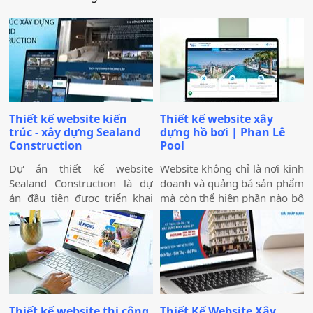
Thiết kế website kiến
Thiết kế website xây
trúc - xây dựng Sealand
dựng hồ bơi | Phan Lê
Construction
Pool
Dự án thiết kế website
Website không chỉ là nơi kinh
Sealand Construction là dự
doanh và quảng bá sản phẩm
án đầu tiên được triển khai
mà còn thể hiện phần nào bộ
trong năm 2026 bởi Công ty
mặt của doanh nghiệp. Việc
Thiết kế Website Biển Vàng,
thiết kế website với giao diện
mang ý nghĩa mở đầu cho
đẹp, bắt mắt với nội dung
một năm phát triển mới với
hấp dẫn sẽ khiến website của
định hướng chuyên nghiệp,
bạn thu hút trong mắt khách
bài bản và bền vững.
hàng.
Thiết kế website thi công
Thiết Kế Website Xây