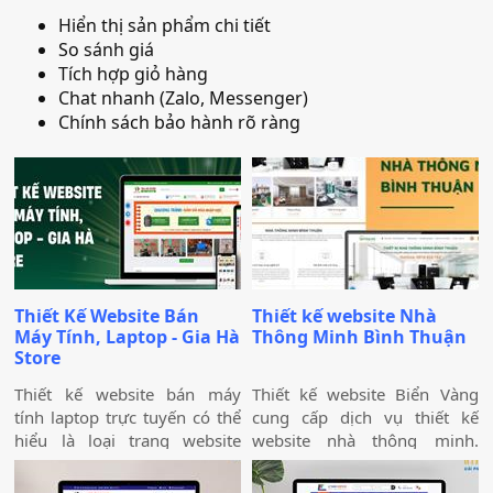
thúc đẩy phát triển ngành
Hiển thị sản phẩm chi tiết
logistics Việt Nam. Tầm nhìn
So sánh giá
của chúng tôi là xây dựng hệ
Tích hợp giỏ hàng
sinh thái vận tải toàn diện,
Chat nhanh (Zalo, Messenger)
kết nối toàn quốc và vươn xa
Chính sách bảo hành rõ ràng
ra thị trường quốc tế.
Thiết Kế Website Bán
Thiết kế website Nhà
Máy Tính, Laptop - Gia Hà
Thông Minh Bình Thuận
Store
Thiết kế website bán máy
Thiết kế website Biển Vàng
tính laptop trực tuyến có thể
cung cấp dịch vụ thiết kế
hiểu là loại trang website
website nhà thông minh.
thường được dùng để trưng
Dịch vụ thiết kế website Nhà
bày và bán các sản phẩm
Thông Minh cung cấp giải