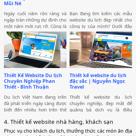
Mũi Né
Ngày cuối năm rộn ràng và
Bạn đang tìm kiếm các mẫu
ngập tràn những dự định cho
website du lịch đẹp nhất cho
một năm mới rực rỡ. Cũng là
công ty của mình? Dưới đây
ngày công ty mình bàn giao
là mẫu website du lịch cực kỳ
dự án thiết kế website Mira
đẹp, long lanh và chuyên
Tour Mũi Né – một website
nghiệp, phù hợp với các sản
chuyên về tour du lịch và
phẩm - dịch vụ mà công ty
thuê xe
đang cung cấp giúp bạn lựa
chọn mẫu website du lịch mà
mình ưng ý.
Thiết Kế Website Du lịch
Thiết kế website du lịch
Chuyên Nghiệp Phan
đặc sắc | Nguyễn Ngọc
Thiết - Bình Thuận
Travel
Du lịch Việt Nam đang trên
Thiết kế website du lịch
đà phát triển ngày càng được
chuyên nghiệp, đẹp mắt để
biết đến nhiều hơn trên thế
quảng bá dịch vụ là điều
giới, nhiều điểm đến trong
không thể thiếu với mỗi công
4. Thiết kế website nhà hàng, khách sạn
nước được bình chọn là địa
ty du lịch lữ hành, để gia tăng
chỉ yêu thích của du khách
doanh số cũng như thúc đẩy
Phục vụ cho khách du lịch, thưởng thức các món ăn địa
quốc tế. Ngành nghề này
khách hàng đến đặt tour du