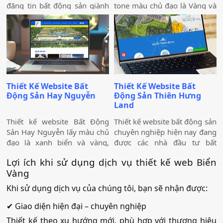
nghiệp hoặc cá nhân kinh
đăng tin bất động sản giành
tone màu chủ đạo là Vàng và
doanh bất động sản nên xây
cho tất cả mọi người. Các
Đỏ đồng nhất với tone màu
dựng một website chuyên
chuyên gia của Công ty thiết
chủ đạo của công ty. Website
nghiệp, điều này giúp tiếp
kế website Biển Vàng sẽ giúp
được thiết kế dễ nhìn, đẹp
cận khách hàng dễ dàng hơn
bạn có được một diễn đàn
mắt, chuyên nghiệp và được
và gây ấn tượng tốt hơn.
(forum) bất động sản như ý
nghiên cứu kỹ lưỡng giúp
muốn.
website dễ dàng lên top
Google. Thiết kế website Bất
Thiết Kế Website Bất
Thiết Kế Website Bất
Động Sản Vạn Thịnh Phát
Động Sản Hay Nguyễn
Động Sản Thiên Hưng
Ever có hiệu ứng đẹp, và
Land
chức năng chuyên nghiệp,
phù hợp với thiết kế website
Thiết kế website Bất Động
Thiết kế website bất động sản
Bất Động Sản.
Sản Hay Nguyễn lấy màu chủ
chuyên nghiệp hiện nay đang
đạo là xanh biển và vàng,
được các nhà đầu tư bất
trên nền trắng như 3 màu
động sản quan tâm. Ngành
Lợi ích khi sử dụng dịch vụ thiết kế web Biển
chủ đạo của thành phố Biển
bất động sản là một trong
Vàng
Phan Thiết, và cũng trùng
những ngành hot và có tính
khớp với màu phong thủy
đặc thù riêng.
Khi sử dụng dịch vụ của chúng tôi, bạn sẽ nhận được:
của người điều hành văn
phòng bất động sản Hay
✔ Giao diện hiện đại – chuyên nghiệp
Nguyễn. Thiết kế website bất
Thiết kế theo xu hướng mới, phù hợp với thương hiệu