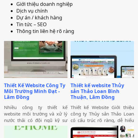
Giới thiệu doanh nghiệp
Dịch vụ chính
Dự án / khách hàng
Tin tức – SEO
Thông tin liên hệ rõ ràng
Thiết Kế Website Công Ty
Thiết kế website Thủy
Môi Trường Minh Đạt -
sản Thảo Loan Bình
Lâm Đồng
Thuận, Lâm Đồng
Nhiều công ty thiết kế
Thiết kế Website Giới thiệu
website môi trường và xử lý
công ty Thủy sản Thảo Loan
nước thải có đội ngũ kỹ sư
có cấu trúc rõ ràng, dễ hiểu
giỏi, dự án thực tế ấn tượng
và dễ thu hút khách truy cập
— nhưng website lại sơ sài,
vào website giúp truyền tải