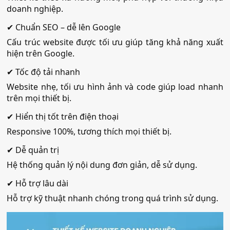
động sản Hay Nguyễn có đầy
doanh nghiệp.
đủ tính năng của thiết kế
website bất động sản chuyên
✔ Chuẩn SEO – dễ lên Google
nghiệp. Thiết kế webite Bất
Cấu trúc website được tối ưu giúp tăng khả năng xuất
Động Sản Hay Nguyễn có
hiện trên Google.
giao diện hiển thị tốt trên
máy tính và điện thoại.
✔ Tốc độ tải nhanh
Website có 1 ngôn ngữ tiếng
Website nhẹ, tối ưu hình ảnh và code giúp load nhanh
Việt.
trên mọi thiết bị.
✔ Hiển thị tốt trên điện thoại
Responsive 100%, tương thích mọi thiết bị.
✔ Dễ quản trị
Hệ thống quản lý nội dung đơn giản, dễ sử dụng.
✔ Hỗ trợ lâu dài
Hỗ trợ kỹ thuật nhanh chóng trong quá trình sử dụng.