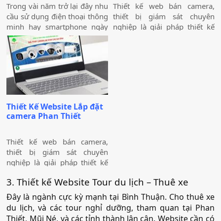
Trong vài năm trở lại đây nhu
Thiết kế web bán camera,
cầu sử dụng điện thoại thông
thiết bị giám sát chuyên
minh hay smartphone ngày
nghiệp là giải pháp thiết kế
càng phổ biến, sản lượng tiêu
web mà thiết kế web nhanh
thụ không ngừng gia tăng
mong muốn dành riêng cho
mỗi năm. Thị trường kinh
các cửa hàng, công ty cung
doanh cũng chứng kiến sự ra
cấp, kinh doanh sản phẩm
đời của hàng loạt các cửa
Camera trên toàn quốc, hỗ
hàng, doanh nghiệp kinh
trợ tốt hoạt động sản xuất,
doanh điện thoại. Thiết kế
kinh doanh của doanh
Thiết Kế Website Lắp đặt
web Biển Vàng đồng hành
nghiệp.
camera Phan Thiết
cùng doanh nghiệp qua gói
thiết kế website cửa hàng
điện thoại với nhiều tính
Thiết kế web bán camera,
năng vượt trội - giải pháp
thiết bị giám sát chuyên
hiệu quả thu hút khách hàng
nghiệp là giải pháp thiết kế
và gia tăng doanh thu cho
web mà thiết kế web nhanh
3. Thiết kế Website Tour du lịch – Thuê xe
doanh nghiệp.
mong muốn dành riêng cho
các cửa hàng, công ty cung
Đây là ngành cực kỳ mạnh tại Bình Thuận. Cho thuê xe
cấp, kinh doanh sản phẩm
du lịch, và các tour nghỉ dưỡng, tham quan tại Phan
Camera trên toàn quốc, hỗ
Thiết, Mũi Né, và các tỉnh thành lân cận. Website cần có