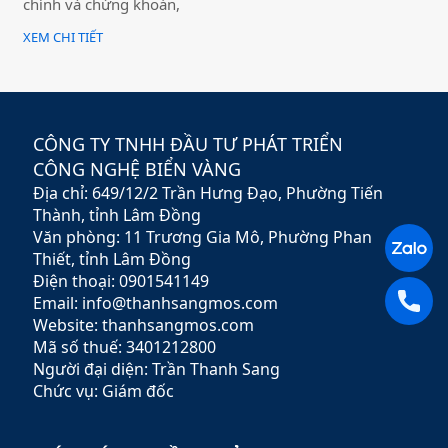
chính và chứng khoán,
mang đến cho khách hàng
XEM CHI TIẾT
giải pháp đầu tư hiệu quả,
an toàn và minh bạch. Với
sứ mệnh hỗ trợ nhà đầu tư
xây dựng chiến lược tài
chính vững chắc,
CÔNG TY TNHH ĐẦU TƯ PHÁT TRIỂN
Rubypeace không chỉ cung
CÔNG NGHỆ BIỂN VÀNG
cấp các sản phẩm đa dạng
Địa chỉ: 649/12/2 Trần Hưng Đạo, Phường Tiến
mà còn mang đến các dịch
vụ tư vấn chuyên nghiệp,
Thành, tỉnh Lâm Đồng
giúp khách hàng tối ưu hóa
Văn phòng: 11 Trương Gia Mô, Phường Phan
lợi nhuận và giảm thiểu rủi
Thiết, tỉnh Lâm Đồng
ro.
Điện thoại: 0901541149
Email: info@thanhsangmos.com
Website: thanhsangmos.com
Mã số thuế: 3401212800
Người đại diện: Trần Thanh Sang
Chức vụ: Giám đốc