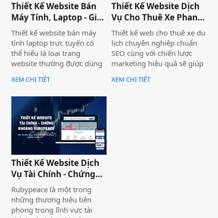
Thiết Kế Website Bán
Thiết Kế Website Dịch
chuyên nghiệp và hiệu quả.
Máy Tính, Laptop - Gia
Vụ Cho Thuê Xe Phan
Hà Store
Thiết
Thiết kế website bán máy
Thiết kế web cho thuê xe du
tính laptop trực tuyến có
lịch chuyên nghiệp chuẩn
thể hiểu là loại trang
SEO cùng với chiến lược
website thường được dùng
marketing hiệu quả sẽ giúp
để trưng bày và bán các sản
doanh nghiệp của bạn gia
XEM CHI TIẾT
XEM CHI TIẾT
phẩm laptop đa dạng về
tăng doanh số bán hàng
thương hiệu, mẫu mã, màu
một cách hiệu quả và nhanh
sắc. Một trang web bán
chóng.
laptop trực tuyến có thể
cung cấp hình ảnh của một
thương hiệu hoặc nhiều
thương hiệu và nó giúp cho
khách hàng có cái nhìn chân
Thiết Kế Website Dịch
thực khách quan hơn, tiếp
Vụ Tài Chính - Chứng
cận nhiều thông tin hơn về
Khoán Rubypeace
sản phẩm mà họ đang lựa
Rubypeace là một trong
chọn
những thương hiệu tiên
phong trong lĩnh vực tài