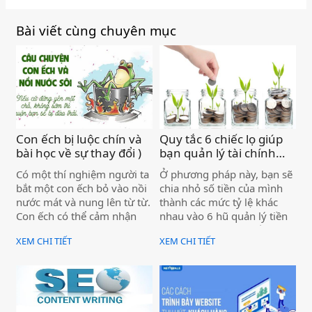
Bài viết cùng chuyên mục
Con ếch bị luộc chín và
Quy tắc 6 chiếc lọ giúp
bài học về sự thay đổi )
bạn quản lý tài chính
một cách hiệu quả )
Có một thí nghiệm người ta
Ở phương pháp này, bạn sẽ
bắt một con ếch bỏ vào nồi
chia nhỏ số tiền của mình
nước mát và nung lên từ từ.
thành các mức tỷ lệ khác
Con ếch có thể cảm nhận
nhau vào 6 hũ quản lý tiền
được nước đang nóng dần
bạc với các nguyên tắc và
XEM CHI TIẾT
XEM CHI TIẾT
lên, nó cảm thấy thích thú,
chức năng riêng biệt. Việc
hưởng thụ và vui vẻ với
này sẽ hỗ trợ bạn dễ dàng
cảm giác đó.
quản lý tài chính, lập kế
hoạch hoặc sử dụng tiền
một cách hợp lý mà không