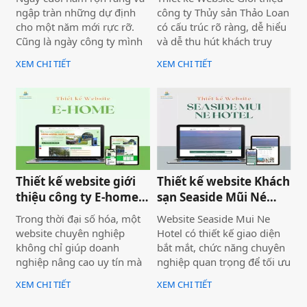
ngập tràn những dự định
công ty Thủy sản Thảo Loan
cho một năm mới rực rỡ.
có cấu trúc rõ ràng, dễ hiểu
Cũng là ngày công ty mình
và dễ thu hút khách truy
bàn giao dự án thiết kế
cập vào website giúp truyền
XEM CHI TIẾT
XEM CHI TIẾT
website Mira Tour Mũi Né –
tải thông tin hiệu quả. Với
một website chuyên về tour
tone chủ đạo chính là 2
du lịch và thuê xe
màu xanh dương và đỏ làm
nổi bật lên những nội dung
chính của website.
Thiết kế website giới
Thiết kế website Khách
thiệu công ty E-home
sạn Seaside Mũi Né
Bình Thuận
chuyên nghiệp
Trong thời đại số hóa, một
Website Seaside Mui Ne
website chuyên nghiệp
Hotel có thiết kế giao diện
không chỉ giúp doanh
bắt mắt, chức năng chuyên
nghiệp nâng cao uy tín mà
nghiệp quan trọng để tối ưu
còn là công cụ tiếp cận
trải nghiệm người dùng và
XEM CHI TIẾT
XEM CHI TIẾT
khách hàng hiệu quả. Dịch
hỗ trợ hoạt động kinh
vụ thiết kế website giới
doanh hiệu quả.Một