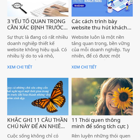
lãng phí.
3 YẾU TỐ QUAN TRỌNG
Các cách trình bày
CẦN XÁC ĐỊNH TRƯỚC
website thu hút khách
KHI THIẾT KẾ WEBSITE )
hàng )
Sự thực là đang có rất nhiều
Website luôn là một nền
doanh nghiệp thiết kế
tảng quan trọng, bền vững
website không hiệu quả. Có
của mỗi doanh nghiệp. Tuy
nhiều lý do to và nhỏ,
nhiên, để có được một
nhưng có thể tóm lại thành
website đẹp mắt, thu hút
XEM CHI TIẾT
XEM CHI TIẾT
3 lý do chính như sau:
người truy cập thực hiện
các thao tác mà nhà bán
hàng mong muốn lại là một
điều không dễ dàng. Nếu đã
lập website – bộ mặt đại
diện cho doanh nghiệp, thì
không thể làm một cách
qua loa, cẩu thả, khách
hàng sẽ nhìn vào đó mà
KHẮC GHI 11 CÂU THẦN
11 Thói quen thông
đánh giá thương hiệu, sản
CHÚ NÀY ĐỂ AN NHIÊN
minh để sống tích cực )
phẩm của bạn, cũng như
VƯỢT QUA HẾT MỌI
Cuộc sống không chỉ có
Rèn luyện những thói quen
khó có thể đưa ra quyết
KHỦNG HOẢNG, SÓNG