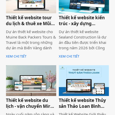
của bạn hoàn toàn vượt
trội.
Thiết kế website tour
Thiết kế website kiến
du lịch & thuê xe Mũi
trúc - xây dựng
Né
Sealand Construction
Dự án thiết kế website cho
Dự án thiết kế website
Muine Back Packers Tours &
Sealand Construction là dự
Travel là một trong những
án đầu tiên được triển khai
dự án mà Biển Vàng dành
trong năm 2026 bởi Công
rất nhiều tâm huyết để triển
ty Thiết kế Website Biển
XEM CHI TIẾT
XEM CHI TIẾT
khai trọn vẹn cả về giao
Vàng, mang ý nghĩa mở đầu
diện, trải nghiệm người
cho một năm phát triển mới
dùng và hiệu quả vận hành
với định hướng chuyên
thực tế.
nghiệp, bài bản và bền
vững.
Thiết kế website du
Thiết kế website Thủy
lịch - vận chuyển Mira
sản Thảo Loan Bình
tour Mũi Né
Thuận, Lâm Đồng
Ngày cuối năm rộn ràng và
Thiết kế Website Giới thiệu