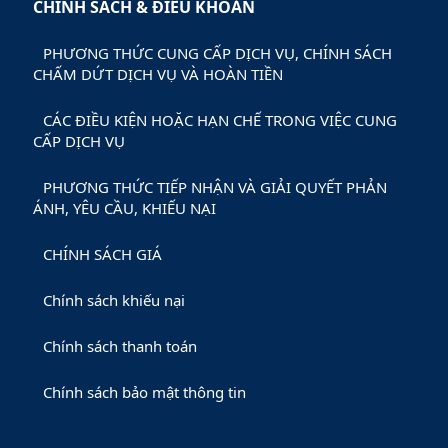
CHÍNH SÁCH & ĐIỀU KHOẢN
PHƯƠNG THỨC CUNG CẤP DỊCH VỤ, CHÍNH SÁCH
CHẤM DỨT DỊCH VỤ VÀ HOÀN TIỀN
CÁC ĐIỀU KIỆN HOẶC HẠN CHẾ TRONG VIỆC CUNG
CẤP DỊCH VỤ
PHƯƠNG THỨC TIẾP NHẬN VÀ GIẢI QUYẾT PHẢN
ÁNH, YÊU CẦU, KHIẾU NẠI
CHÍNH SÁCH GIÁ
Chính sách khiếu nại
Chính sách thanh toán
Chính sách bảo mật thông tin