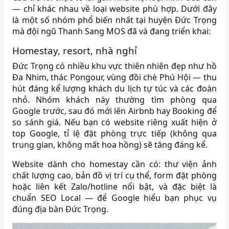
— chỉ khác nhau về loại website phù hợp. Dưới đây
là một số nhóm phổ biến nhất tại huyện Đức Trọng
mà đội ngũ Thanh Sang MOS đã và đang triển khai:
Homestay, resort, nhà nghỉ
Đức Trọng có nhiều khu vực thiên nhiên đẹp như hồ
Đa Nhim, thác Pongour, vùng đồi chè Phú Hội — thu
hút đáng kể lượng khách du lịch tự túc và các đoàn
nhỏ. Nhóm khách này thường tìm phòng qua
Google trước, sau đó mới lên Airbnb hay Booking để
so sánh giá. Nếu bạn có website riêng xuất hiện ở
top Google, tỉ lệ đặt phòng trực tiếp (không qua
trung gian, không mất hoa hồng) sẽ tăng đáng kể.
Website dành cho homestay cần có: thư viện ảnh
chất lượng cao, bản đồ vị trí cụ thể, form đặt phòng
hoặc liên kết Zalo/hotline nổi bật, và đặc biệt là
chuẩn SEO Local — để Google hiểu bạn phục vụ
đúng địa bàn Đức Trọng.