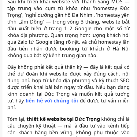
Sau khi triển khai website với Thanh Sang MOS —
tập trung vào cụm từ khóa như 'homestay Đức
Trọng', 'nghỉ dưỡng gần hồ Đa Nhim', 'homestay yên
tĩnh Lâm Đồng' — trong vòng 3 tháng, website bắt
đầu xuất hiện ở trang 1–2 Google cho một số từ
khóa địa phương. Quan trọng hơn: lượng khách hỏi
qua Zalo từ Google tăng rõ rệt, và chủ homestay lần
đầu tiên nhận được booking từ khách ở Hà Nội
không qua bất kỳ kênh trung gian nào.
Đây không phải kết quả thần kỳ — đây là kết quả có
thể dự đoán khi website được xây đúng cách, nội
dung phù hợp từ khóa địa phương và kỹ thuật SEO
được triển khai bài bản ngay từ đầu. Nếu bạn đang
kinh doanh tại Đức Trọng và muốn kết quả tương
tự, hãy
liên hệ với chúng tôi
để được tư vấn miễn
phí.
Tóm lại,
thiết kế website tại Đức Trọng
không chỉ là
câu chuyện kỹ thuật — mà là đầu tư vào kênh tiếp
cận khách hàng bền vững, không phụ thuộc vào