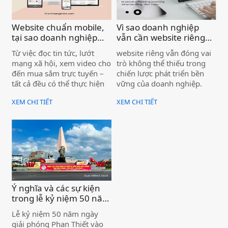
Website chuẩn mobile,
Vì sao doanh nghiệp
tại sao doanh nghiệp
vẫn cần website riêng
cần quan tâm? Dịch vụ
dù đã có Facebook, Zalo
Từ việc đọc tin tức, lướt
website riêng vẫn đóng vai
thiết kế website chuyên
)
mạng xã hội, xem video cho
trò không thể thiếu trong
nghiệp )
đến mua sắm trực tuyến –
chiến lược phát triển bền
tất cả đều có thể thực hiện
vững của doanh nghiệp.
ngay trên chiếc điện thoại
XEM CHI TIẾT
XEM CHI TIẾT
nhỏ gọn.
Ý nghĩa và các sự kiện
trong lễ kỷ niệm 50 năm
ngày giải phóng Phan
Lễ kỷ niệm 50 năm ngày
Thiết (19/4/2025) )
giải phóng Phan Thiết vào