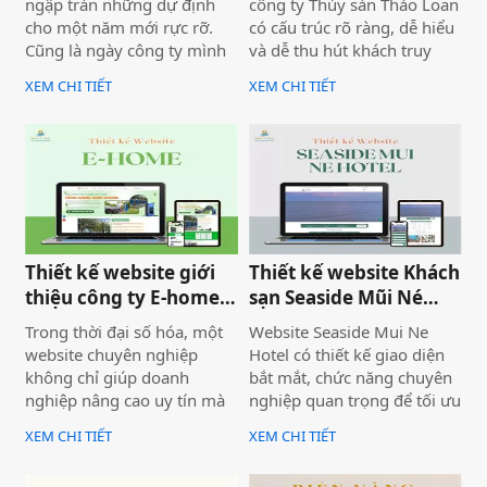
ngập tràn những dự định
công ty Thủy sản Thảo Loan
cho một năm mới rực rỡ.
có cấu trúc rõ ràng, dễ hiểu
Cũng là ngày công ty mình
và dễ thu hút khách truy
bàn giao dự án thiết kế
cập vào website giúp truyền
XEM CHI TIẾT
XEM CHI TIẾT
website Mira Tour Mũi Né –
tải thông tin hiệu quả. Với
một website chuyên về tour
tone chủ đạo chính là 2
du lịch và thuê xe
màu xanh dương và đỏ làm
nổi bật lên những nội dung
chính của website.
Thiết kế website giới
Thiết kế website Khách
thiệu công ty E-home
sạn Seaside Mũi Né
Bình Thuận
chuyên nghiệp
Trong thời đại số hóa, một
Website Seaside Mui Ne
website chuyên nghiệp
Hotel có thiết kế giao diện
không chỉ giúp doanh
bắt mắt, chức năng chuyên
nghiệp nâng cao uy tín mà
nghiệp quan trọng để tối ưu
còn là công cụ tiếp cận
trải nghiệm người dùng và
XEM CHI TIẾT
XEM CHI TIẾT
khách hàng hiệu quả. Dịch
hỗ trợ hoạt động kinh
vụ thiết kế website giới
doanh hiệu quả.Một