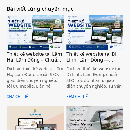
Bài viết cùng chuyên mục
Thiết kế website tại Lâm
Thiết kế website tại Di
Hà, Lâm Đồng – Chuẩn
Linh, Lâm Đồng —
SEO, Giá Tốt )
Chuẩn SEO, Chuyên
Dịch vụ thiết kế web tại Lâm
Dịch vụ thiết kế website tại
nghiệp )
Hà, Lâm Đồng chuẩn SEO,
Di Linh, Lâm Đồng: chuẩn
giao diện chuyên nghiệp,
SEO, tốc độ nhanh, giao
tối ưu mobile. Liên hệ
diện chuyên nghiệp. Tư vấn
Thanh Sang MOS để được
miễn phí, bàn giao đúng
XEM CHI TIẾT
XEM CHI TIẾT
tư vấn miễn phí ngay hôm
hạn. Liên hệ ngay!
nay.