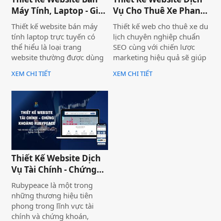
chuyên nghiệp và hiệu quả.
Máy Tính, Laptop - Gia
Vụ Cho Thuê Xe Phan
Hà Store
Thiết
Thiết kế website bán máy
Thiết kế web cho thuê xe du
tính laptop trực tuyến có
lịch chuyên nghiệp chuẩn
thể hiểu là loại trang
SEO cùng với chiến lược
website thường được dùng
marketing hiệu quả sẽ giúp
để trưng bày và bán các sản
doanh nghiệp của bạn gia
XEM CHI TIẾT
XEM CHI TIẾT
phẩm laptop đa dạng về
tăng doanh số bán hàng
thương hiệu, mẫu mã, màu
một cách hiệu quả và nhanh
sắc. Một trang web bán
chóng.
laptop trực tuyến có thể
cung cấp hình ảnh của một
thương hiệu hoặc nhiều
thương hiệu và nó giúp cho
khách hàng có cái nhìn chân
Thiết Kế Website Dịch
thực khách quan hơn, tiếp
Vụ Tài Chính - Chứng
cận nhiều thông tin hơn về
Khoán Rubypeace
sản phẩm mà họ đang lựa
Rubypeace là một trong
chọn
những thương hiệu tiên
phong trong lĩnh vực tài
chính và chứng khoán,