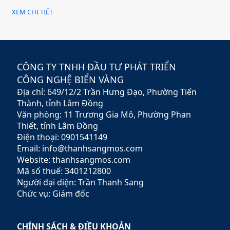
mang đến cho khách hàng
XEM CHI TIẾT
giải pháp đầu tư hiệu quả,
an toàn và minh bạch. Với
sứ mệnh hỗ trợ nhà đầu tư
xây dựng chiến lược tài
chính vững chắc,
CÔNG TY TNHH ĐẦU TƯ PHÁT TRIỂN
Rubypeace không chỉ cung
CÔNG NGHỆ BIỂN VÀNG
cấp các sản phẩm đa dạng
Địa chỉ: 649/12/2 Trần Hưng Đạo, Phường Tiến
mà còn mang đến các dịch
vụ tư vấn chuyên nghiệp,
Thành, tỉnh Lâm Đồng
giúp khách hàng tối ưu hóa
Văn phòng: 11 Trương Gia Mô, Phường Phan
lợi nhuận và giảm thiểu rủi
Thiết, tỉnh Lâm Đồng
ro.
Điện thoại: 0901541149
Email: info@thanhsangmos.com
Website: thanhsangmos.com
Mã số thuế: 3401212800
Người đại diện: Trần Thanh Sang
Chức vụ: Giám đốc
CHÍNH SÁCH & ĐIỀU KHOẢN