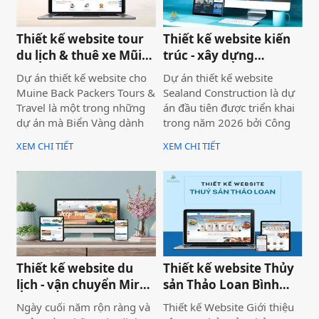
trội.
Thiết kế website tour
Thiết kế website kiến
du lịch & thuê xe Mũi
trúc - xây dựng
Né
Sealand Construction
Dự án thiết kế website cho
Dự án thiết kế website
Muine Back Packers Tours &
Sealand Construction là dự
Travel là một trong những
án đầu tiên được triển khai
dự án mà Biển Vàng dành
trong năm 2026 bởi Công
rất nhiều tâm huyết để triển
ty Thiết kế Website Biển
XEM CHI TIẾT
XEM CHI TIẾT
khai trọn vẹn cả về giao
Vàng, mang ý nghĩa mở đầu
diện, trải nghiệm người
cho một năm phát triển mới
dùng và hiệu quả vận hành
với định hướng chuyên
thực tế.
nghiệp, bài bản và bền
vững.
Thiết kế website du
Thiết kế website Thủy
lịch - vận chuyển Mira
sản Thảo Loan Bình
tour Mũi Né
Thuận, Lâm Đồng
Ngày cuối năm rộn ràng và
Thiết kế Website Giới thiệu