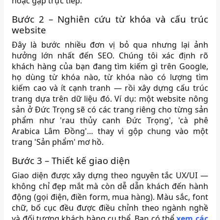
hoặc gặp trực tiếp.
Bước 2 – Nghiên cứu từ khóa và cấu trúc
website
Đây là bước nhiều đơn vị bỏ qua nhưng lại ảnh
hưởng lớn nhất đến SEO. Chúng tôi xác định rõ
khách hàng của bạn đang tìm kiếm gì trên Google,
họ dùng từ khóa nào, từ khóa nào có lượng tìm
kiếm cao và ít cạnh tranh — rồi xây dựng cấu trúc
trang dựa trên dữ liệu đó. Ví dụ: một website nông
sản ở Đức Trọng sẽ có các trang riêng cho từng sản
phẩm như 'rau thủy canh Đức Trọng', 'cà phê
Arabica Lâm Đồng'… thay vì gộp chung vào một
trang 'Sản phẩm' mơ hồ.
Bước 3 – Thiết kế giao diện
Giao diện được xây dựng theo nguyên tắc UX/UI —
không chỉ đẹp mắt mà còn dễ dẫn khách đến hành
động (gọi điện, điền form, mua hàng). Màu sắc, font
chữ, bố cục đều được điều chỉnh theo ngành nghề
và đối tượng khách hàng cụ thể. Bạn có thể
xem các