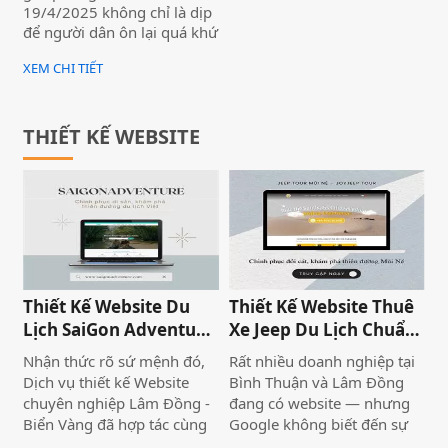
19/4/2025 không chỉ là dịp
để người dân ôn lại quá khứ
hào hùng mà còn là cơ hội
XEM CHI TIẾT
để khẳng định những thành
tựu đã đạt được, hướng tới
một tương lai phát triển bền
vững. Đây cũng là thời điểm
THIẾT KẾ WEBSITE
để thế hệ trẻ thể hiện lòng
biết ơn đối với các anh
hùng, liệt sĩ đã hy sinh vì
hòa bình và độc lập dân tộc.
Thiết Kế Website Du
Thiết Kế Website Thuê
Lịch SaiGon Adventure
Xe Jeep Du Lịch Chuẩn
- Top tour Saigon
SEO 2026 | JoyJeep
Nhận thức rõ sứ mệnh đó,
Rất nhiều doanh nghiệp tại
Dịch vụ thiết kế Website
Bình Thuận và Lâm Đồng
chuyên nghiệp Lâm Đồng -
đang có website — nhưng
Biển Vàng đã hợp tác cùng
Google không biết đến sự
thương hiệu SaiGon
tồn tại của họ. Không có