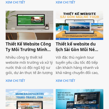
XEM CHI TIẾT
XEM CHI TIẾT
Adventure để triển khai dự
khách từ tìm kiếm tự nhiên,
án thiết kế website du lịch
mọi nỗ lực xây dựng nội
cao cấp tại địa chỉ
dung đều trở nên vô nghĩa.
saigonadventure.com. Dự
Vấn đề không nằm ở nội
án không chỉ giúp SaiGon
dung hay thiếu ngân sách
Adventure khẳng định vị
quảng cáo — mà nằm ngay
thế dẫn đầu trong mảng
ở nền tảng: website chưa
tour trải nghiệm Sài Gòn &
được thiết kế chuẩn SEO
Thiết Kế Website Công
Thiết kế website du
Việt Nam mà còn là minh
2026 từ đầu.
Ty Môi Trường Minh
lịch Sài Gòn Mũi Né
chứng cho năng lực công
Đạt - Lâm Đồng
Tour
nghệ và tư duy UX/UI hiện
Nhiều công ty thiết kế
Với đặc thù ngành tour
đại từ Biển Vàng.
website môi trường và xử lý
tuyến yêu cầu tốc độ tiếp
nước thải có đội ngũ kỹ sư
cận khách hàng nhanh và
giỏi, dự án thực tế ấn tượng
khả năng chuyển đổi cao,
— nhưng website lại sơ sài,
dự án không chỉ được xây
XEM CHI TIẾT
XEM CHI TIẾT
tải chậm, không có trên
dựng như một website giới
Google. Hệ quả là hợp đồng
thiệu thông tin, mà được
B2B bị đối thủ có website
định hướng trở thành một
chuyên nghiệp hơn giành
công cụ hỗ trợ bán hàng
mất, dù năng lực kỹ thuật
thực tế.
của bạn hoàn toàn vượt