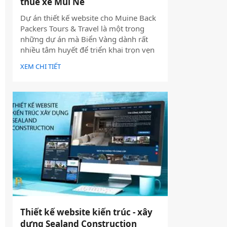
thuê xe Mũi Né
Dự án thiết kế website cho Muine Back
Packers Tours & Travel là một trong
những dự án mà Biển Vàng dành rất
nhiều tâm huyết để triển khai trọn vẹn
cả về giao diện, trải nghiệm người dùng
XEM CHI TIẾT
và hiệu quả vận hành thực tế.
Thiết kế website kiến trúc - xây
dựng Sealand Construction