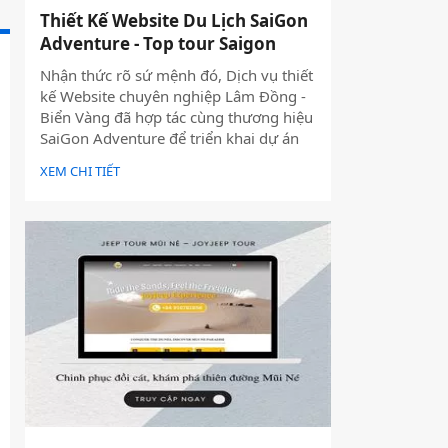
Thiết Kế Website Du Lịch SaiGon
Adventure - Top tour Saigon
Nhận thức rõ sứ mệnh đó, Dịch vụ thiết
kế Website chuyên nghiệp Lâm Đồng -
Biển Vàng đã hợp tác cùng thương hiệu
SaiGon Adventure để triển khai dự án
thiết kế website du lịch cao cấp tại địa
XEM CHI TIẾT
chỉ saigonadventure.com. Dự án không
chỉ giúp SaiGon Adventure khẳng định
vị thế dẫn đầu trong mảng tour trải
nghiệm Sài Gòn & Việt Nam mà còn là
minh chứng cho năng lực công nghệ và
tư duy UX/UI hiện đại từ Biển Vàng.