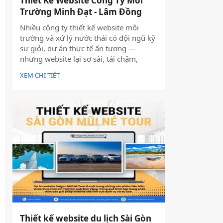
Thiết Kế Website Công Ty Môi
Trường Minh Đạt - Lâm Đồng
Nhiều công ty thiết kế website môi
trường và xử lý nước thải có đội ngũ kỹ
sư giỏi, dự án thực tế ấn tượng —
nhưng website lại sơ sài, tải chậm,
không có trên Google. Hệ quả là hợp
XEM CHI TIẾT
đồng B2B bị đối thủ có website chuyên
nghiệp hơn giành mất, dù năng lực kỹ
thuật của bạn hoàn toàn vượt trội.
Thiết kế website du lịch Sài Gòn