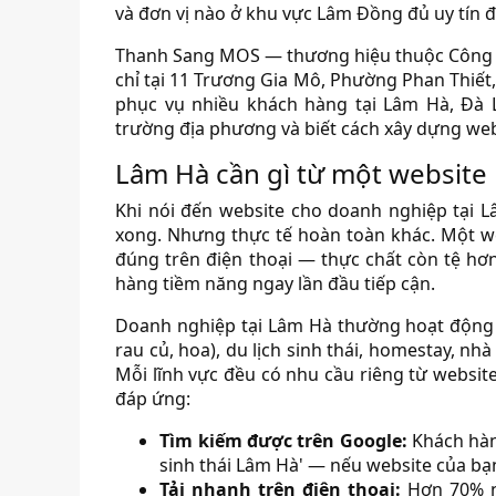
và đơn vị nào ở khu vực Lâm Đồng đủ uy tín đ
Thanh Sang MOS — thương hiệu thuộc Công t
chỉ tại 11 Trương Gia Mô, Phường Phan Thiết
phục vụ nhiều khách hàng tại Lâm Hà, Đà L
trường địa phương và biết cách xây dựng web
Lâm Hà cần gì từ một website
Khi nói đến website cho doanh nghiệp tại L
xong. Nhưng thực tế hoàn toàn khác. Một we
đúng trên điện thoại — thực chất còn tệ hơn
hàng tiềm năng ngay lần đầu tiếp cận.
Doanh nghiệp tại Lâm Hà thường hoạt động t
rau củ, hoa), du lịch sinh thái, homestay, nh
Mỗi lĩnh vực đều có nhu cầu riêng từ website
đáp ứng:
Tìm kiếm được trên Google:
Khách hàng
sinh thái Lâm Hà' — nếu website của bạn
Tải nhanh trên điện thoại:
Hơn 70% ng