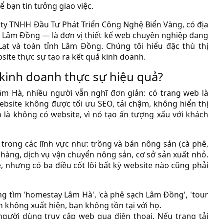
ể bạn tin tưởng giao việc.
y TNHH Đầu Tư Phát Triển Công Nghệ Biển Vàng, có địa
, Lâm Đồng — là đơn vị thiết kế web chuyên nghiệp đang
ạt và toàn tỉnh Lâm Đồng. Chúng tôi hiểu đặc thù thị
site thực sự tạo ra kết quả kinh doanh.
 kinh doanh thực sự hiệu quả?
âm Hà, nhiều người vẫn nghĩ đơn giản: có trang web là
bsite không được tối ưu SEO, tải chậm, không hiển thị
 là không có website, vì nó tạo ấn tượng xấu với khách
rong các lĩnh vực như: trồng và bán nông sản (cà phê,
à hàng, dịch vụ vận chuyển nông sản, cơ sở sản xuất nhỏ.
, nhưng có ba điều cốt lõi bất kỳ website nào cũng phải
 tìm 'homestay Lâm Hà', 'cà phê sạch Lâm Đồng', 'tour
 không xuất hiện, bạn không tồn tại với họ.
ười dùng truy cập web qua điện thoại. Nếu trang tải