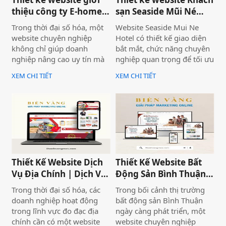
thiệu công ty E-home
sạn Seaside Mũi Né
Bình Thuận
chuyên nghiệp
Trong thời đại số hóa, một
Website Seaside Mui Ne
website chuyên nghiệp
Hotel có thiết kế giao diện
không chỉ giúp doanh
bắt mắt, chức năng chuyên
nghiệp nâng cao uy tín mà
nghiệp quan trọng để tối ưu
còn là công cụ tiếp cận
trải nghiệm người dùng và
XEM CHI TIẾT
XEM CHI TIẾT
khách hàng hiệu quả. Dịch
hỗ trợ hoạt động kinh
vụ thiết kế website giới
doanh hiệu quả.Một
thiệu công ty mang đến giải
website chuyên nghiệp
pháp tối ưu, giúp doanh
không chỉ giúp bạn tiếp cận
nghiệp thể hiện thương
nhiều khách hàng hơn mà
hiệu một cách ấn tượng và
còn nâng cao uy tín thương
chuyên nghiệp trên môi
hiệu, tạo lợi thế cạnh tranh
trường trực tuyến.
trên thị trường.
Thiết Kế Website Dịch
Thiết Kế Website Bất
Vụ Địa Chính | Dịch Vụ
Động Sản Bình Thuận
Địa Chính Toàn Quốc
Land
Trong thời đại số hóa, các
Trong bối cảnh thị trường
doanh nghiệp hoạt động
bất động sản Bình Thuận
trong lĩnh vực đo đạc địa
ngày càng phát triển, một
chính cần có một website
website chuyên nghiệp