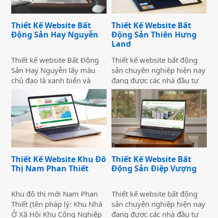
dàng hơn và gây ấn tượng
sản như ý muốn.
kỹ lưỡng giúp website dễ
tốt hơn.
dàng lên top Google. Thiết
Thiết Kế Website Bất
Thiết Kế Website Bất
kế website Bất Động Sản
Động Sản Hay Nguyễn
Động Sản Thiên Hưng
Vạn Thịnh Phát Ever có hiệu
Land
ứng đẹp, và chức năng
chuyên nghiệp, phù hợp với
Thiết kế website Bất Động
Thiết kế website bất động
thiết kế website Bất Động
Sản Hay Nguyễn lấy màu
sản chuyên nghiệp hiện nay
Sản.
chủ đạo là xanh biển và
đang được các nhà đầu tư
vàng, trên nền trắng như 3
bất động sản quan tâm.
màu chủ đạo của thành phố
Ngành bất động sản là một
Biển Phan Thiết, và cũng
trong những ngành hot và
trùng khớp với màu phong
có tính đặc thù riêng.
thủy của người điều hành
văn phòng bất động sản
Hay Nguyễn. Thiết kế
Thiết Kế Website Khu Đô
Thiết Kế Website Bất
website bất động sản Hay
Thị Nam Phan Thiết
Động Sản Điệp Vượng
Nguyễn có đầy đủ tính năng
của thiết kế website bất
động sản chuyên nghiệp.
Khu đô thị mới Nam Phan
Thiết kế website bất động
Thiết kế webite Bất Động
Thiết (tên pháp lý: Khu Nhà
sản chuyên nghiệp hiện nay
Sản Hay Nguyễn có giao
Ở Xã Hội Khu Công Nghiệp
đang được các nhà đầu tư