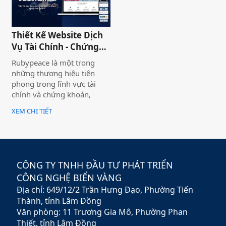
thương hiệu hoặc nhiều
thương hiệu và nó giúp cho
khách hàng có cái nhìn chân
Thiết Kế Website Dịch
thực khách quan hơn, tiếp
Vụ Tài Chính - Chứng
cận nhiều thông tin hơn về
Khoán Rubypeace
sản phẩm mà họ đang lựa
Rubypeace là một trong
chọn
những thương hiệu tiên
phong trong lĩnh vực tài
chính và chứng khoán,
mang đến cho khách hàng
XEM CHI TIẾT
giải pháp đầu tư hiệu quả,
an toàn và minh bạch. Với
sứ mệnh hỗ trợ nhà đầu tư
xây dựng chiến lược tài
chính vững chắc,
CÔNG TY TNHH ĐẦU TƯ PHÁT TRIỂN
Rubypeace không chỉ cung
CÔNG NGHỆ BIỂN VÀNG
cấp các sản phẩm đa dạng
Địa chỉ: 649/12/2 Trần Hưng Đạo, Phường Tiến
mà còn mang đến các dịch
vụ tư vấn chuyên nghiệp,
Thành, tỉnh Lâm Đồng
giúp khách hàng tối ưu hóa
Văn phòng: 11 Trương Gia Mô, Phường Phan
lợi nhuận và giảm thiểu rủi
Thiết, tỉnh Lâm Đồng