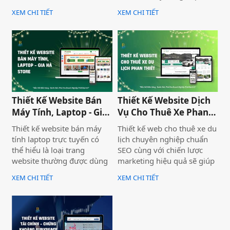
chuyên nghiệp để nâng cao
không chỉ giúp doanh
XEM CHI TIẾT
XEM CHI TIẾT
uy tín và thu hút khách
nghiệp nâng cao thương
hàng. Thiết Kế Website Biển
hiệu mà còn thu hút khách
Vàng cung cấp giải pháp
hàng tiềm năng. Thiết Kế
thiết kế website đo đạc địa
Website Biển Vàng mang
chính với giao diện hiện đại,
đến giải pháp tối ưu cho
chuẩn SEO và đầy đủ chức
Bình Thuận Land, giúp
năng phục vụ doanh
doanh nghiệp tiếp cận
nghiệp.
khách hàng nhanh chóng,
Thiết Kế Website Bán
Thiết Kế Website Dịch
chuyên nghiệp và hiệu quả.
Máy Tính, Laptop - Gia
Vụ Cho Thuê Xe Phan
Hà Store
Thiết
Thiết kế website bán máy
Thiết kế web cho thuê xe du
tính laptop trực tuyến có
lịch chuyên nghiệp chuẩn
thể hiểu là loại trang
SEO cùng với chiến lược
website thường được dùng
marketing hiệu quả sẽ giúp
để trưng bày và bán các sản
doanh nghiệp của bạn gia
XEM CHI TIẾT
XEM CHI TIẾT
phẩm laptop đa dạng về
tăng doanh số bán hàng
thương hiệu, mẫu mã, màu
một cách hiệu quả và nhanh
sắc. Một trang web bán
chóng.
laptop trực tuyến có thể
cung cấp hình ảnh của một