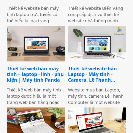
Thiết kế website bán máy
Thiết kế website Biển Vàng
tính laptop trực tuyến có
cung cấp dịch vụ thiết kế
thể hiểu là loại trang
website nhà thông minh.
website thường được dùng
Dịch vụ thiết kế website
để trưng bày và bán các sản
Nhà Thông Minh cung cấp
phẩm laptop đa dạng về
giải pháp nhà thông minh
thương hiệu, mẫu mã, màu
giúp các doanh nghiệp, cá
sắc. Một trang web bán
nhân quảng bá sản phẩm,
laptop trực tuyến có thể
dịch vụ hiệu quả, tiếp cận
cung cấp hình ảnh của một
khách hàng mục tiêu và
Thiết kế web bán máy
Thiết kế website bán
thương hiệu hoặc nhiều
nâng cao thương hiệu.
tính – laptop - linh - phụ
Laptop - Máy tính -
thương hiệu và nó giúp cho
kiện | Máy tính Panda
Camera. Lê Thanh
khách hàng có cái nhìn chân
Computer
thực khách quan hơn, tiếp
Thiết kế web bán máy tính –
Website mua bán Laptop,
cận nhiều thông tin hơn về
laptop được hiểu là một
máy tính, camera Lê Thanh
sản phẩm mà họ đang lựa
trang web bán hàng hoặc
Computer là một website
chọn
trang thương mại điện tử
được đầu tư kỹ lưỡng về
quy mô nhỏ chỉ chuyên
giao diện và chức năng giúp
kinh doanh về các sản
tối ưu hóa với các công cụ
phẩm công nghệ.
tìm kiếm, giao diện bắt mắt,