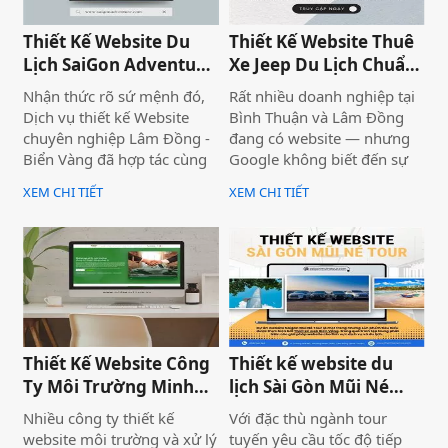
những yếu tố cực kỳ quan
trong lĩnh vực thiết website
trọng làm tăng trải nghiệm
tại Phan Thiết, Bình Thuận.
Thiết Kế Website Du
Thiết Kế Website Thuê
khách hàng.
Lịch SaiGon Adventure
Xe Jeep Du Lịch Chuẩn
- Top tour Saigon
SEO 2026 | JoyJeep
Nhận thức rõ sứ mệnh đó,
Rất nhiều doanh nghiệp tại
Dịch vụ thiết kế Website
Bình Thuận và Lâm Đồng
chuyên nghiệp Lâm Đồng -
đang có website — nhưng
Biển Vàng đã hợp tác cùng
Google không biết đến sự
thương hiệu SaiGon
tồn tại của họ. Không có
XEM CHI TIẾT
XEM CHI TIẾT
Adventure để triển khai dự
khách từ tìm kiếm tự nhiên,
án thiết kế website du lịch
mọi nỗ lực xây dựng nội
cao cấp tại địa chỉ
dung đều trở nên vô nghĩa.
saigonadventure.com. Dự
Vấn đề không nằm ở nội
án không chỉ giúp SaiGon
dung hay thiếu ngân sách
Adventure khẳng định vị
quảng cáo — mà nằm ngay
thế dẫn đầu trong mảng
ở nền tảng: website chưa
tour trải nghiệm Sài Gòn &
được thiết kế chuẩn SEO
Thiết Kế Website Công
Thiết kế website du
Việt Nam mà còn là minh
2026 từ đầu.
Ty Môi Trường Minh
lịch Sài Gòn Mũi Né
chứng cho năng lực công
Đạt - Lâm Đồng
Tour
nghệ và tư duy UX/UI hiện
Nhiều công ty thiết kế
Với đặc thù ngành tour
đại từ Biển Vàng.
website môi trường và xử lý
tuyến yêu cầu tốc độ tiếp