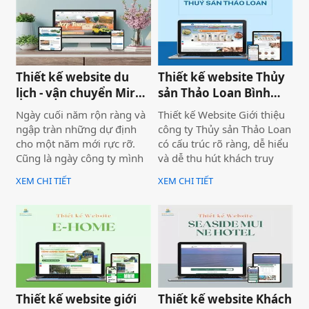
thực tế.
nghiệp, bài bản và bền
vững.
Thiết kế website du
Thiết kế website Thủy
lịch - vận chuyển Mira
sản Thảo Loan Bình
tour Mũi Né
Thuận, Lâm Đồng
Ngày cuối năm rộn ràng và
Thiết kế Website Giới thiệu
ngập tràn những dự định
công ty Thủy sản Thảo Loan
cho một năm mới rực rỡ.
có cấu trúc rõ ràng, dễ hiểu
Cũng là ngày công ty mình
và dễ thu hút khách truy
bàn giao dự án thiết kế
cập vào website giúp truyền
XEM CHI TIẾT
XEM CHI TIẾT
website Mira Tour Mũi Né –
tải thông tin hiệu quả. Với
một website chuyên về tour
tone chủ đạo chính là 2
du lịch và thuê xe
màu xanh dương và đỏ làm
nổi bật lên những nội dung
chính của website.
Thiết kế website giới
Thiết kế website Khách