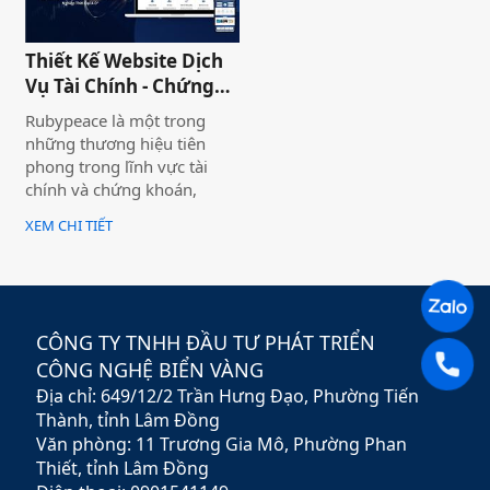
thương hiệu và nó giúp cho
khách hàng có cái nhìn chân
Thiết Kế Website Dịch
thực khách quan hơn, tiếp
Vụ Tài Chính - Chứng
cận nhiều thông tin hơn về
Khoán Rubypeace
sản phẩm mà họ đang lựa
Rubypeace là một trong
chọn
những thương hiệu tiên
phong trong lĩnh vực tài
chính và chứng khoán,
mang đến cho khách hàng
XEM CHI TIẾT
giải pháp đầu tư hiệu quả,
an toàn và minh bạch. Với
sứ mệnh hỗ trợ nhà đầu tư
xây dựng chiến lược tài
chính vững chắc,
CÔNG TY TNHH ĐẦU TƯ PHÁT TRIỂN
Rubypeace không chỉ cung
CÔNG NGHỆ BIỂN VÀNG
cấp các sản phẩm đa dạng
Địa chỉ: 649/12/2 Trần Hưng Đạo, Phường Tiến
mà còn mang đến các dịch
vụ tư vấn chuyên nghiệp,
Thành, tỉnh Lâm Đồng
giúp khách hàng tối ưu hóa
Văn phòng: 11 Trương Gia Mô, Phường Phan
lợi nhuận và giảm thiểu rủi
Thiết, tỉnh Lâm Đồng
ro.