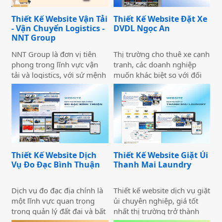
xây dựng chiến lược tài
chính vững chắc,
Thiết Kế Website Vận Tải
Thiết Kế Website Đặt Xe
Rubypeace không chỉ cung
- Vận Chuyển Logistics -
DVDL Ngọc An
cấp các sản phẩm đa dạng
NNT Group
mà còn mang đến các dịch
vụ tư vấn chuyên nghiệp,
NNT Group là đơn vị tiên
Thị trường cho thuê xe cạnh
giúp khách hàng tối ưu hóa
phong trong lĩnh vực vận
tranh, các doanh nghiệp
lợi nhuận và giảm thiểu rủi
tải và logistics, với sứ mệnh
muốn khác biệt so với đối
ro.
cung cấp các giải pháp vận
thủ cần đầu tư thiết kế
chuyển hiện đại, an toàn và
website thuê xe nổi bật và
tối ưu chi phí. Chúng tôi
ấn tượng. Những trang web
luôn hướng đến việc trở
này không chỉ cung cấp
thành đối tác đáng tin cậy
thông tin dịch vụ mà còn sở
của khách hàng, đồng thời
hữu những chức năng quan
góp phần thúc đẩy phát
trọng.
Thiết Kế Website Dịch
Thiết Kế Website Giặt Ủi
triển ngành logistics Việt
Vụ Đo Đạc Bình Thuận
Thanh Mai Laundry
Nam. Tầm nhìn của chúng
tôi là xây dựng hệ sinh thái
vận tải toàn diện, kết nối
Dịch vụ đo đạc địa chính là
Thiết kế website dịch vụ giặt
toàn quốc và vươn xa ra thị
một lĩnh vực quan trọng
ủi chuyên nghiệp, giá tốt
trường quốc tế.
trong quản lý đất đai và bất
nhất thị trường trở thành
động sản. Công việc chính
một trong những công cụ