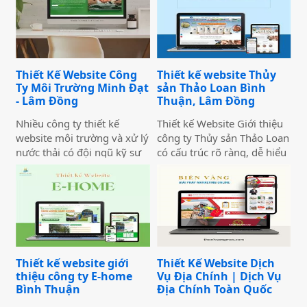
Thiết Kế Website Công
Thiết kế website Thủy
Ty Môi Trường Minh Đạt
sản Thảo Loan Bình
- Lâm Đồng
Thuận, Lâm Đồng
Nhiều công ty thiết kế
Thiết kế Website Giới thiệu
website môi trường và xử lý
công ty Thủy sản Thảo Loan
nước thải có đội ngũ kỹ sư
có cấu trúc rõ ràng, dễ hiểu
giỏi, dự án thực tế ấn tượng
và dễ thu hút khách truy
— nhưng website lại sơ sài,
cập vào website giúp truyền
tải chậm, không có trên
tải thông tin hiệu quả. Với
Google. Hệ quả là hợp đồng
tone chủ đạo chính là 2
B2B bị đối thủ có website
màu xanh dương và đỏ làm
chuyên nghiệp hơn giành
nổi bật lên những nội dung
mất, dù năng lực kỹ thuật
chính của website.
Thiết kế website giới
Thiết Kế Website Dịch
của bạn hoàn toàn vượt
thiệu công ty E-home
Vụ Địa Chính | Dịch Vụ
trội.
Bình Thuận
Địa Chính Toàn Quốc