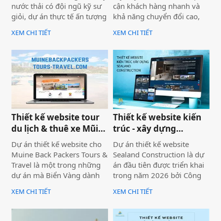
nước thải có đội ngũ kỹ sư
cận khách hàng nhanh và
giỏi, dự án thực tế ấn tượng
khả năng chuyển đổi cao,
— nhưng website lại sơ sài,
dự án không chỉ được xây
XEM CHI TIẾT
XEM CHI TIẾT
tải chậm, không có trên
dựng như một website giới
Google. Hệ quả là hợp đồng
thiệu thông tin, mà được
B2B bị đối thủ có website
định hướng trở thành một
chuyên nghiệp hơn giành
công cụ hỗ trợ bán hàng
mất, dù năng lực kỹ thuật
thực tế.
của bạn hoàn toàn vượt
trội.
Thiết kế website tour
Thiết kế website kiến
du lịch & thuê xe Mũi
trúc - xây dựng
Né
Sealand Construction
Dự án thiết kế website cho
Dự án thiết kế website
Muine Back Packers Tours &
Sealand Construction là dự
Travel là một trong những
án đầu tiên được triển khai
dự án mà Biển Vàng dành
trong năm 2026 bởi Công
rất nhiều tâm huyết để triển
ty Thiết kế Website Biển
XEM CHI TIẾT
XEM CHI TIẾT
khai trọn vẹn cả về giao
Vàng, mang ý nghĩa mở đầu
diện, trải nghiệm người
cho một năm phát triển mới
dùng và hiệu quả vận hành
với định hướng chuyên