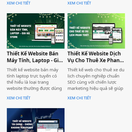
XEM CHI TIẾT
XEM CHI TIẾT
uy tín và thu hút khách
nghiệp nâng cao thương
hàng. Thiết Kế Website Biển
hiệu mà còn thu hút khách
Vàng cung cấp giải pháp
hàng tiềm năng. Thiết Kế
thiết kế website đo đạc địa
Website Biển Vàng mang
chính với giao diện hiện đại,
đến giải pháp tối ưu cho
chuẩn SEO và đầy đủ chức
Bình Thuận Land, giúp
năng phục vụ doanh
doanh nghiệp tiếp cận
nghiệp.
khách hàng nhanh chóng,
Thiết Kế Website Bán
Thiết Kế Website Dịch
chuyên nghiệp và hiệu quả.
Máy Tính, Laptop - Gia
Vụ Cho Thuê Xe Phan
Hà Store
Thiết
Thiết kế website bán máy
Thiết kế web cho thuê xe du
tính laptop trực tuyến có
lịch chuyên nghiệp chuẩn
thể hiểu là loại trang
SEO cùng với chiến lược
website thường được dùng
marketing hiệu quả sẽ giúp
để trưng bày và bán các sản
doanh nghiệp của bạn gia
XEM CHI TIẾT
XEM CHI TIẾT
phẩm laptop đa dạng về
tăng doanh số bán hàng
thương hiệu, mẫu mã, màu
một cách hiệu quả và nhanh
sắc. Một trang web bán
chóng.
laptop trực tuyến có thể
cung cấp hình ảnh của một
thương hiệu hoặc nhiều