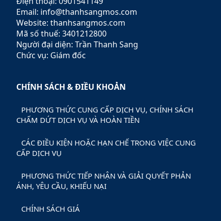
Điện thoại: 0901541149
Email: info@thanhsangmos.com
Website: thanhsangmos.com
Mã số thuế: 3401212800
Người đại diện: Trần Thanh Sang
Chức vụ: Giám đốc
CHÍNH SÁCH & ĐIỀU KHOẢN
PHƯƠNG THỨC CUNG CẤP DỊCH VỤ, CHÍNH SÁCH
CHẤM DỨT DỊCH VỤ VÀ HOÀN TIỀN
CÁC ĐIỀU KIỆN HOẶC HẠN CHẾ TRONG VIỆC CUNG
CẤP DỊCH VỤ
PHƯƠNG THỨC TIẾP NHẬN VÀ GIẢI QUYẾT PHẢN
ÁNH, YÊU CẦU, KHIẾU NẠI
CHÍNH SÁCH GIÁ