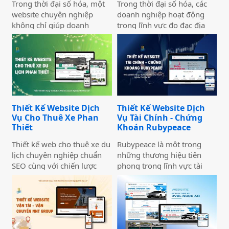
Trong thời đại số hóa, một
Trong thời đại số hóa, các
website chuyên nghiệp
doanh nghiệp hoạt động
không chỉ giúp doanh
trong lĩnh vực đo đạc địa
nghiệp nâng cao uy tín mà
chính cần có một website
còn là công cụ tiếp cận
chuyên nghiệp để nâng cao
khách hàng hiệu quả. Dịch
uy tín và thu hút khách
vụ thiết kế website giới
hàng. Thiết Kế Website Biển
thiệu công ty mang đến giải
Vàng cung cấp giải pháp
pháp tối ưu, giúp doanh
thiết kế website đo đạc địa
nghiệp thể hiện thương
chính với giao diện hiện đại,
Thiết Kế Website Dịch
Thiết Kế Website Dịch
hiệu một cách ấn tượng và
chuẩn SEO và đầy đủ chức
Vụ Cho Thuê Xe Phan
Vụ Tài Chính - Chứng
chuyên nghiệp trên môi
năng phục vụ doanh
Thiết
Khoán Rubypeace
trường trực tuyến.
nghiệp.
Thiết kế web cho thuê xe du
Rubypeace là một trong
lịch chuyên nghiệp chuẩn
những thương hiệu tiên
SEO cùng với chiến lược
phong trong lĩnh vực tài
marketing hiệu quả sẽ giúp
chính và chứng khoán,
doanh nghiệp của bạn gia
mang đến cho khách hàng
tăng doanh số bán hàng
giải pháp đầu tư hiệu quả,
một cách hiệu quả và nhanh
an toàn và minh bạch. Với
chóng.
sứ mệnh hỗ trợ nhà đầu tư