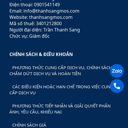
ro.
Điện thoại: 0901541149
Email: info@thanhsangmos.com
Website: thanhsangmos.com
Mã số thuế: 3401212800
Người đại diện: Trần Thanh Sang
Chức vụ: Giám đốc
CHÍNH SÁCH & ĐIỀU KHOẢN
PHƯƠNG THỨC CUNG CẤP DỊCH VỤ, CHÍNH SÁCH
CHẤM DỨT DỊCH VỤ VÀ HOÀN TIỀN
CÁC ĐIỀU KIỆN HOẶC HẠN CHẾ TRONG VIỆC CUNG
CẤP DỊCH VỤ
PHƯƠNG THỨC TIẾP NHẬN VÀ GIẢI QUYẾT PHẢN
ÁNH, YÊU CẦU, KHIẾU NẠI
CHÍNH SÁCH GIÁ