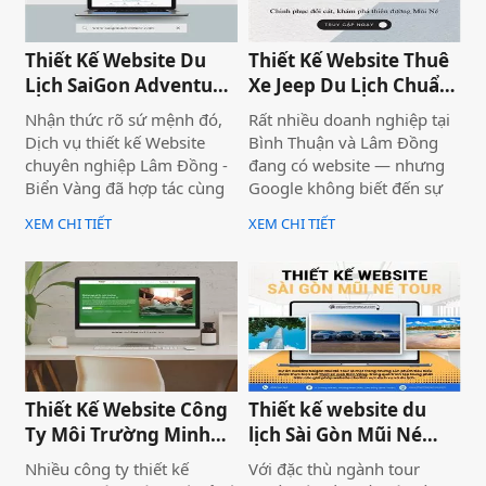
ty không thể vận hành được
và kết thúc là kết quả có thể
dự đoán được. Hôm nay,
Thiết Kế Website Du
Thiết Kế Website Thuê
thiết kế website chuyên
Lịch SaiGon Adventure
Xe Jeep Du Lịch Chuẩn
nghiệp Biển Vàng xin được
- Top tour Saigon
SEO 2026 | JoyJeep
trình bày 5 nguyên tắc giúp
Nhận thức rõ sứ mệnh đó,
Rất nhiều doanh nghiệp tại
bạn thành công trong bán
Dịch vụ thiết kế Website
Bình Thuận và Lâm Đồng
hàng, hy vọng sẽ đóng góp
chuyên nghiệp Lâm Đồng -
đang có website — nhưng
được một ít kinh nghiệm
Biển Vàng đã hợp tác cùng
Google không biết đến sự
của mình cho bạn nhé !
thương hiệu SaiGon
tồn tại của họ. Không có
XEM CHI TIẾT
XEM CHI TIẾT
Adventure để triển khai dự
khách từ tìm kiếm tự nhiên,
án thiết kế website du lịch
mọi nỗ lực xây dựng nội
cao cấp tại địa chỉ
dung đều trở nên vô nghĩa.
saigonadventure.com. Dự
Vấn đề không nằm ở nội
án không chỉ giúp SaiGon
dung hay thiếu ngân sách
Adventure khẳng định vị
quảng cáo — mà nằm ngay
thế dẫn đầu trong mảng
ở nền tảng: website chưa
tour trải nghiệm Sài Gòn &
được thiết kế chuẩn SEO
Thiết Kế Website Công
Thiết kế website du
Việt Nam mà còn là minh
2026 từ đầu.
Ty Môi Trường Minh
lịch Sài Gòn Mũi Né
chứng cho năng lực công
Đạt - Lâm Đồng
Tour
nghệ và tư duy UX/UI hiện
Nhiều công ty thiết kế
Với đặc thù ngành tour
đại từ Biển Vàng.