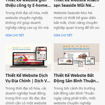
thiệu công ty E-home
sạn Seaside Mũi Né
Bình Thuận
chuyên nghiệp
Trong thời đại số hóa, một
Website Seaside Mui Ne
website chuyên nghiệp
Hotel có thiết kế giao diện
không chỉ giúp doanh
bắt mắt, chức năng chuyên
nghiệp nâng cao uy tín mà
nghiệp quan trọng để tối ưu
còn là công cụ tiếp cận
trải nghiệm người dùng và
XEM CHI TIẾT
XEM CHI TIẾT
khách hàng hiệu quả. Dịch
hỗ trợ hoạt động kinh
vụ thiết kế website giới
doanh hiệu quả.Một
thiệu công ty mang đến giải
website chuyên nghiệp
pháp tối ưu, giúp doanh
không chỉ giúp bạn tiếp cận
nghiệp thể hiện thương
nhiều khách hàng hơn mà
hiệu một cách ấn tượng và
còn nâng cao uy tín thương
chuyên nghiệp trên môi
hiệu, tạo lợi thế cạnh tranh
trường trực tuyến.
trên thị trường.
Thiết Kế Website Dịch
Thiết Kế Website Bất
Vụ Địa Chính | Dịch Vụ
Động Sản Bình Thuận
Địa Chính Toàn Quốc
Land
Trong thời đại số hóa, các
Trong bối cảnh thị trường
doanh nghiệp hoạt động
bất động sản Bình Thuận
trong lĩnh vực đo đạc địa
ngày càng phát triển, một
chính cần có một website
website chuyên nghiệp