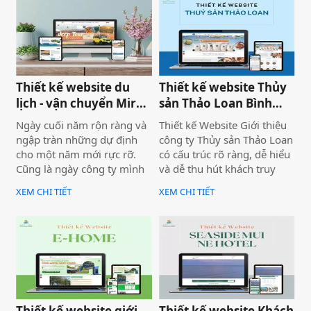
dùng và hiệu quả vận hành
với định hướng chuyên
thực tế.
nghiệp, bài bản và bền
vững.
Thiết kế website du
Thiết kế website Thủy
lịch - vận chuyển Mira
sản Thảo Loan Bình
tour Mũi Né
Thuận, Lâm Đồng
Ngày cuối năm rộn ràng và
Thiết kế Website Giới thiệu
ngập tràn những dự định
công ty Thủy sản Thảo Loan
cho một năm mới rực rỡ.
có cấu trúc rõ ràng, dễ hiểu
Cũng là ngày công ty mình
và dễ thu hút khách truy
bàn giao dự án thiết kế
cập vào website giúp truyền
XEM CHI TIẾT
XEM CHI TIẾT
website Mira Tour Mũi Né –
tải thông tin hiệu quả. Với
một website chuyên về tour
tone chủ đạo chính là 2
du lịch và thuê xe
màu xanh dương và đỏ làm
nổi bật lên những nội dung
chính của website.
Thiết kế website giới
Thiết kế website Khách