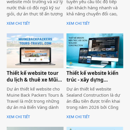
website môi trường và xử lý
tuyến yêu cầu tốc độ tiếp
nước thải có đội ngũ kỹ sư
cận khách hàng nhanh và
giỏi, dự án thực tế ấn tượng
khả năng chuyển đổi cao,
— nhưng website lại sơ sài,
dự án không chỉ được xây
XEM CHI TIẾT
XEM CHI TIẾT
tải chậm, không có trên
dựng như một website giới
Google. Hệ quả là hợp đồng
thiệu thông tin, mà được
B2B bị đối thủ có website
định hướng trở thành một
chuyên nghiệp hơn giành
công cụ hỗ trợ bán hàng
mất, dù năng lực kỹ thuật
thực tế.
của bạn hoàn toàn vượt
trội.
Thiết kế website tour
Thiết kế website kiến
du lịch & thuê xe Mũi
trúc - xây dựng
Né
Sealand Construction
Dự án thiết kế website cho
Dự án thiết kế website
Muine Back Packers Tours &
Sealand Construction là dự
Travel là một trong những
án đầu tiên được triển khai
dự án mà Biển Vàng dành
trong năm 2026 bởi Công
rất nhiều tâm huyết để triển
ty Thiết kế Website Biển
XEM CHI TIẾT
XEM CHI TIẾT
khai trọn vẹn cả về giao
Vàng, mang ý nghĩa mở đầu
diện, trải nghiệm người
cho một năm phát triển mới