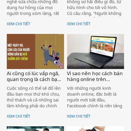
nghề sửa chữa những đồ
không sợ hãi điều gì đó, từ
dung hư hỏng của mọi
hữu hình cho tới vô hình.
người trong xóm làng, rất
Có câu rằng, “Người không
giỏi lại siêng năng mà giá
chinh phục nỗi sợ hãi hàng
XEM CHI TIẾT
XEM CHI TIẾT
cả cũng phải chăng nên ông
ngày thì chưa học được bí
ta có rất đông khách hàng.
mật của cuộc sống” (Ralph
Chỉ bằng việc này ông ta có
Waldo Emerson). Hy vọng
thể nuổi cả gia đình mình.
hai câu chuyện dưới đây sẽ
gợi mở cho bạn cách vượt
lên nỗi sợ hãi của chính
mình.
Ai cũng có lúc vấp ngã,
Vì sao nên học cách bán
quan trọng là cách bạn
hàng online trên
đứng lên thế nào )
Facebook? )
Cuộc sống có thể sẽ đổ lên
Với những người kinh
đầu bạn mọi thứ khó chịu,
doanh online, đặc biệt là
thử thách và cả những sai
người mới bắt đầu,
lầm không phải do chính
Facebook chính là nền tảng
bạn gây nên. Tuy nhiên, việc
bán hàng online hiệu quả,
XEM CHI TIẾT
XEM CHI TIẾT
bạn cần làm không phải là
mang lại nhiều doanh thu.
buông xuôi, cam chịu số
Bởi đây là một công cụ bán
phận, mà là vượt lên trên số
hàng online cơ bản hoàn