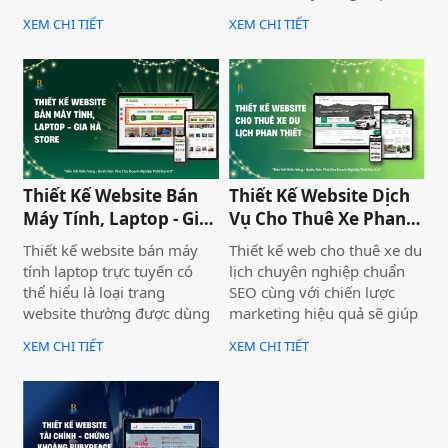
chuyên nghiệp để nâng cao
không chỉ giúp doanh
XEM CHI TIẾT
XEM CHI TIẾT
uy tín và thu hút khách
nghiệp nâng cao thương
hàng. Thiết Kế Website Biển
hiệu mà còn thu hút khách
Vàng cung cấp giải pháp
hàng tiềm năng. Thiết Kế
thiết kế website đo đạc địa
Website Biển Vàng mang
chính với giao diện hiện đại,
đến giải pháp tối ưu cho
chuẩn SEO và đầy đủ chức
Bình Thuận Land, giúp
năng phục vụ doanh
doanh nghiệp tiếp cận
nghiệp.
khách hàng nhanh chóng,
Thiết Kế Website Bán
Thiết Kế Website Dịch
chuyên nghiệp và hiệu quả.
Máy Tính, Laptop - Gia
Vụ Cho Thuê Xe Phan
Hà Store
Thiết
Thiết kế website bán máy
Thiết kế web cho thuê xe du
tính laptop trực tuyến có
lịch chuyên nghiệp chuẩn
thể hiểu là loại trang
SEO cùng với chiến lược
website thường được dùng
marketing hiệu quả sẽ giúp
để trưng bày và bán các sản
doanh nghiệp của bạn gia
XEM CHI TIẾT
XEM CHI TIẾT
phẩm laptop đa dạng về
tăng doanh số bán hàng
thương hiệu, mẫu mã, màu
một cách hiệu quả và nhanh
sắc. Một trang web bán
chóng.
laptop trực tuyến có thể
cung cấp hình ảnh của một