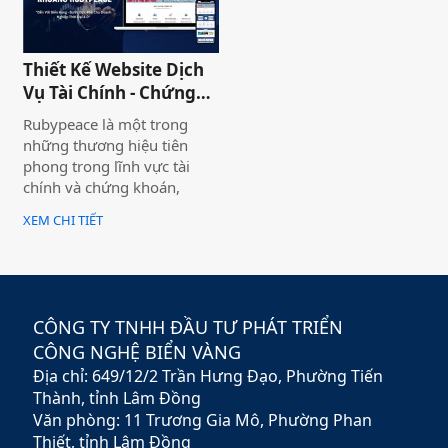
thương hiệu hoặc nhiều
thương hiệu và nó giúp cho
khách hàng có cái nhìn chân
Thiết Kế Website Dịch
thực khách quan hơn, tiếp
Vụ Tài Chính - Chứng
cận nhiều thông tin hơn về
Khoán Rubypeace
sản phẩm mà họ đang lựa
Rubypeace là một trong
chọn
những thương hiệu tiên
phong trong lĩnh vực tài
chính và chứng khoán,
mang đến cho khách hàng
XEM CHI TIẾT
giải pháp đầu tư hiệu quả,
an toàn và minh bạch. Với
sứ mệnh hỗ trợ nhà đầu tư
xây dựng chiến lược tài
chính vững chắc,
CÔNG TY TNHH ĐẦU TƯ PHÁT TRIỂN
Rubypeace không chỉ cung
CÔNG NGHỆ BIỂN VÀNG
cấp các sản phẩm đa dạng
Địa chỉ: 649/12/2 Trần Hưng Đạo, Phường Tiến
mà còn mang đến các dịch
vụ tư vấn chuyên nghiệp,
Thành, tỉnh Lâm Đồng
giúp khách hàng tối ưu hóa
Văn phòng: 11 Trương Gia Mô, Phường Phan
lợi nhuận và giảm thiểu rủi
Thiết, tỉnh Lâm Đồng