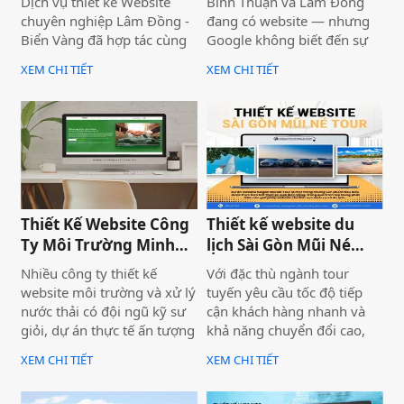
Dịch vụ thiết kế Website
Bình Thuận và Lâm Đồng
năng của nó trong tương
chuyên nghiệp Lâm Đồng -
đang có website — nhưng
lai.
Biển Vàng đã hợp tác cùng
Google không biết đến sự
thương hiệu SaiGon
tồn tại của họ. Không có
XEM CHI TIẾT
XEM CHI TIẾT
Adventure để triển khai dự
khách từ tìm kiếm tự nhiên,
án thiết kế website du lịch
mọi nỗ lực xây dựng nội
cao cấp tại địa chỉ
dung đều trở nên vô nghĩa.
saigonadventure.com. Dự
Vấn đề không nằm ở nội
án không chỉ giúp SaiGon
dung hay thiếu ngân sách
Adventure khẳng định vị
quảng cáo — mà nằm ngay
thế dẫn đầu trong mảng
ở nền tảng: website chưa
tour trải nghiệm Sài Gòn &
được thiết kế chuẩn SEO
Thiết Kế Website Công
Thiết kế website du
Việt Nam mà còn là minh
2026 từ đầu.
Ty Môi Trường Minh
lịch Sài Gòn Mũi Né
chứng cho năng lực công
Đạt - Lâm Đồng
Tour
nghệ và tư duy UX/UI hiện
Nhiều công ty thiết kế
Với đặc thù ngành tour
đại từ Biển Vàng.
website môi trường và xử lý
tuyến yêu cầu tốc độ tiếp
nước thải có đội ngũ kỹ sư
cận khách hàng nhanh và
giỏi, dự án thực tế ấn tượng
khả năng chuyển đổi cao,
— nhưng website lại sơ sài,
dự án không chỉ được xây
XEM CHI TIẾT
XEM CHI TIẾT
tải chậm, không có trên
dựng như một website giới
Google. Hệ quả là hợp đồng
thiệu thông tin, mà được