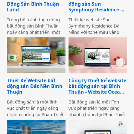
Động Sản Bình Thuận
động sản Sun
Land
Symphony Residence Đà
Nẵng
Trong bối cảnh thị trường
Thiết kế website Sun
bất động sản Bình Thuận
Symphony Residence Đà
ngày càng phát triển, một
Nẵng với tone màu vàng
website chuyên nghiệp
nhạt nhẹ gradient sang
không chỉ giúp doanh
trắng nhẹ nhàng tạo cảm
nghiệp nâng cao thương
giác hài hoàn, và ấn tượng
hiệu mà còn thu hút khách
cho khách hàng khi xem
hàng tiềm năng. Thiết Kế
website. Website trình bày
Website Biển Vàng mang
đầy đủ thông tin giới thiệu
đến giải pháp tối ưu cho
dự án, phối cảnh dự án,
Thiết Kế Website bất
Công ty thiết kế website
Bình Thuận Land, giúp
tổng quan dự án, lợi ích khi
động sản Đất Nền Bình
bất động sản tại Bình
doanh nghiệp tiếp cận
đầu tư dự án,... Với hình
Thuận
Thuận - Website Ocean
khách hàng nhanh chóng,
ảnh chất lượng cao, thiết kế
City
chuyên nghiệp và hiệu quả.
bắt mắt và tốc độ tải nhanh
Bất động sản là một lĩnh
Bất động sản là một lĩnh
sẽ giúp website của bạn giữ
vực phát triển ngày càng
vực phát triển ngày càng
chân khách hàng lâu hơn và
nhanh chóng tại Phan Thiết,
nhanh chóng tại Phan Thiết
tăng khả năng chuyển đổi.
Bình Thuận nói chung và
Bình Thuận nói chung và
Việt Nam nói riêng, mặc dù
Việt Nam nói riêng, mặc dù
trong thời điểm hiện tại
trong thời điểm hiện tại