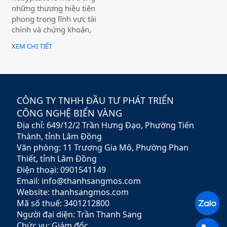
chọn
những thương hiệu tiên
phong trong lĩnh vực tài
chính và chứng khoán,
mang đến cho khách hàng
XEM CHI TIẾT
giải pháp đầu tư hiệu quả,
an toàn và minh bạch. Với
sứ mệnh hỗ trợ nhà đầu tư
xây dựng chiến lược tài
chính vững chắc,
CÔNG TY TNHH ĐẦU TƯ PHÁT TRIỂN
Rubypeace không chỉ cung
CÔNG NGHỆ BIỂN VÀNG
cấp các sản phẩm đa dạng
Địa chỉ: 649/12/2 Trần Hưng Đạo, Phường Tiến
mà còn mang đến các dịch
vụ tư vấn chuyên nghiệp,
Thành, tỉnh Lâm Đồng
giúp khách hàng tối ưu hóa
Văn phòng: 11 Trương Gia Mô, Phường Phan
lợi nhuận và giảm thiểu rủi
Thiết, tỉnh Lâm Đồng
ro.
Điện thoại: 0901541149
Email: info@thanhsangmos.com
Website: thanhsangmos.com
Mã số thuế: 3401212800
Người đại diện: Trần Thanh Sang
Chức vụ: Giám đốc