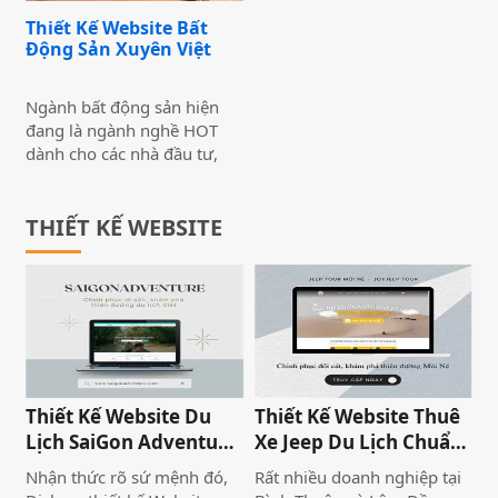
những nét đặc thù đó trong
Thiết Kế Website Bất
cả một website. Giúp quảng
Động Sản Xuyên Việt
bá được các dự án của
doanh nghiệp cũng như
đem đến những thông tin
Ngành bất động sản hiện
cần thiết đến với khách
đang là ngành nghề HOT
hàng.
dành cho các nhà đầu tư,
các công ty, doanh nghiệp
về đất đai, nhà cửa, khu đô
thị… Bởi xu hướng thị
THIẾT KẾ WEBSITE
trường bất động sản đang
đang rất nóng trong những
năm qua, hơn nữa nó còn là
một ngành đặc thù, giá trị
tài sản lớn nên việc tiếp cận
khách hàng cần phải đồng
bộ, chỉnh chu cả ở nhiều
phương diện quảng bá.
Thiết Kế Website Du
Thiết Kế Website Thuê
Chính vì thế, nhiều công ty,
Lịch SaiGon Adventure
Xe Jeep Du Lịch Chuẩn
doanh nghiệp đã nhận thấy
- Top tour Saigon
SEO 2026 | JoyJeep
Nhận thức rõ sứ mệnh đó,
Rất nhiều doanh nghiệp tại
giá trị quan trọng và tiềm