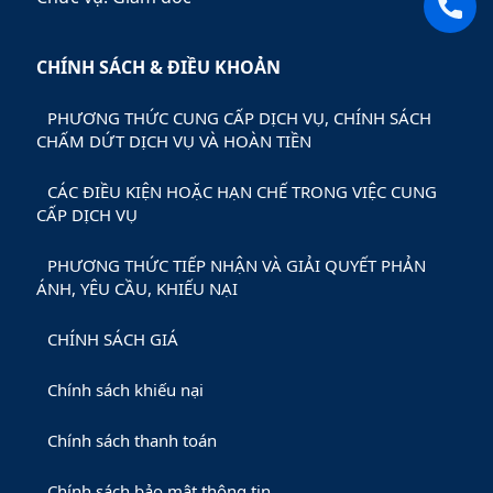
CHÍNH SÁCH & ĐIỀU KHOẢN
PHƯƠNG THỨC CUNG CẤP DỊCH VỤ, CHÍNH SÁCH
CHẤM DỨT DỊCH VỤ VÀ HOÀN TIỀN
CÁC ĐIỀU KIỆN HOẶC HẠN CHẾ TRONG VIỆC CUNG
CẤP DỊCH VỤ
PHƯƠNG THỨC TIẾP NHẬN VÀ GIẢI QUYẾT PHẢN
ÁNH, YÊU CẦU, KHIẾU NẠI
CHÍNH SÁCH GIÁ
Chính sách khiếu nại
Chính sách thanh toán
Chính sách bảo mật thông tin