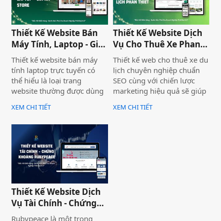
chuẩn SEO và đầy đủ chức
Bình Thuận Land, giúp
năng phục vụ doanh
doanh nghiệp tiếp cận
nghiệp.
khách hàng nhanh chóng,
Thiết Kế Website Bán
Thiết Kế Website Dịch
chuyên nghiệp và hiệu quả.
Máy Tính, Laptop - Gia
Vụ Cho Thuê Xe Phan
Hà Store
Thiết
Thiết kế website bán máy
Thiết kế web cho thuê xe du
tính laptop trực tuyến có
lịch chuyên nghiệp chuẩn
thể hiểu là loại trang
SEO cùng với chiến lược
website thường được dùng
marketing hiệu quả sẽ giúp
để trưng bày và bán các sản
doanh nghiệp của bạn gia
XEM CHI TIẾT
XEM CHI TIẾT
phẩm laptop đa dạng về
tăng doanh số bán hàng
thương hiệu, mẫu mã, màu
một cách hiệu quả và nhanh
sắc. Một trang web bán
chóng.
laptop trực tuyến có thể
cung cấp hình ảnh của một
thương hiệu hoặc nhiều
thương hiệu và nó giúp cho
khách hàng có cái nhìn chân
Thiết Kế Website Dịch
thực khách quan hơn, tiếp
Vụ Tài Chính - Chứng
cận nhiều thông tin hơn về
Khoán Rubypeace
sản phẩm mà họ đang lựa
Rubypeace là một trong