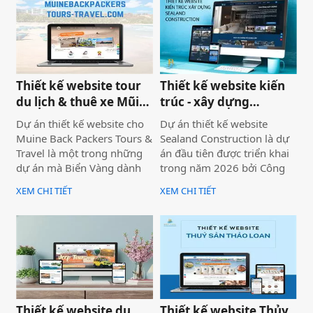
B2B bị đối thủ có website
định hướng trở thành một
chuyên nghiệp hơn giành
công cụ hỗ trợ bán hàng
mất, dù năng lực kỹ thuật
thực tế.
của bạn hoàn toàn vượt
trội.
Thiết kế website tour
Thiết kế website kiến
du lịch & thuê xe Mũi
trúc - xây dựng
Né
Sealand Construction
Dự án thiết kế website cho
Dự án thiết kế website
Muine Back Packers Tours &
Sealand Construction là dự
Travel là một trong những
án đầu tiên được triển khai
dự án mà Biển Vàng dành
trong năm 2026 bởi Công
rất nhiều tâm huyết để triển
ty Thiết kế Website Biển
XEM CHI TIẾT
XEM CHI TIẾT
khai trọn vẹn cả về giao
Vàng, mang ý nghĩa mở đầu
diện, trải nghiệm người
cho một năm phát triển mới
dùng và hiệu quả vận hành
với định hướng chuyên
thực tế.
nghiệp, bài bản và bền
vững.
Thiết kế website du
Thiết kế website Thủy