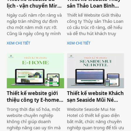
lịch - vận chuyển Mira
sản Thảo Loan Bình
tour Mũi Né
Thuận, Lâm Đồng
Ngày cuối năm rộn ràng và
Thiết kế Website Giới thiệu
ngập tràn những dự định
công ty Thủy sản Thảo Loan
cho một năm mới rực rỡ.
có cấu trúc rõ ràng, dễ hiểu
Cũng là ngày công ty mình
và dễ thu hút khách truy
bàn giao dự án thiết kế
cập vào website giúp truyền
XEM CHI TIẾT
XEM CHI TIẾT
website Mira Tour Mũi Né –
tải thông tin hiệu quả. Với
một website chuyên về tour
tone chủ đạo chính là 2
du lịch và thuê xe
màu xanh dương và đỏ làm
nổi bật lên những nội dung
chính của website.
Thiết kế website giới
Thiết kế website Khách
thiệu công ty E-home
sạn Seaside Mũi Né
Bình Thuận
chuyên nghiệp
Trong thời đại số hóa, một
Website Seaside Mui Ne
website chuyên nghiệp
Hotel có thiết kế giao diện
không chỉ giúp doanh
bắt mắt, chức năng chuyên
nghiệp nâng cao uy tín mà
nghiệp quan trọng để tối ưu