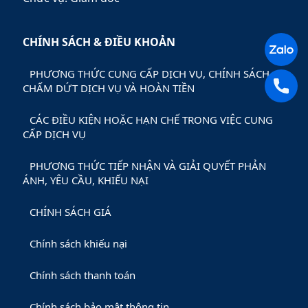
CHÍNH SÁCH & ĐIỀU KHOẢN
PHƯƠNG THỨC CUNG CẤP DỊCH VỤ, CHÍNH SÁCH
CHẤM DỨT DỊCH VỤ VÀ HOÀN TIỀN
CÁC ĐIỀU KIỆN HOẶC HẠN CHẾ TRONG VIỆC CUNG
CẤP DỊCH VỤ
PHƯƠNG THỨC TIẾP NHẬN VÀ GIẢI QUYẾT PHẢN
ÁNH, YÊU CẦU, KHIẾU NẠI
CHÍNH SÁCH GIÁ
Chính sách khiếu nại
Chính sách thanh toán
Chính sách bảo mật thông tin