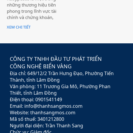
chọn
những thương hiệu tiên
phong trong lĩnh vực tài
chính và chứng khoán,
mang đến cho khách hàng
XEM CHI TIẾT
giải pháp đầu tư hiệu quả,
an toàn và minh bạch. Với
sứ mệnh hỗ trợ nhà đầu tư
xây dựng chiến lược tài
chính vững chắc,
CÔNG TY TNHH ĐẦU TƯ PHÁT TRIỂN
Rubypeace không chỉ cung
CÔNG NGHỆ BIỂN VÀNG
cấp các sản phẩm đa dạng
Địa chỉ: 649/12/2 Trần Hưng Đạo, Phường Tiến
mà còn mang đến các dịch
vụ tư vấn chuyên nghiệp,
Thành, tỉnh Lâm Đồng
giúp khách hàng tối ưu hóa
Văn phòng: 11 Trương Gia Mô, Phường Phan
lợi nhuận và giảm thiểu rủi
Thiết, tỉnh Lâm Đồng
ro.
Điện thoại: 0901541149
Email: info@thanhsangmos.com
Website: thanhsangmos.com
Mã số thuế: 3401212800
Người đại diện: Trần Thanh Sang
Chức vụ: Giám đốc