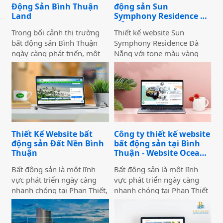
Động Sản Bình Thuận
động sản Sun
Land
Symphony Residence Đà
Nẵng
Trong bối cảnh thị trường
Thiết kế website Sun
bất động sản Bình Thuận
Symphony Residence Đà
ngày càng phát triển, một
Nẵng với tone màu vàng
website chuyên nghiệp
nhạt nhẹ gradient sang
không chỉ giúp doanh
trắng nhẹ nhàng tạo cảm
nghiệp nâng cao thương
giác hài hoàn, và ấn tượng
hiệu mà còn thu hút khách
cho khách hàng khi xem
hàng tiềm năng. Thiết Kế
website. Website trình bày
Website Biển Vàng mang
đầy đủ thông tin giới thiệu
đến giải pháp tối ưu cho
dự án, phối cảnh dự án,
Thiết Kế Website bất
Công ty thiết kế website
Bình Thuận Land, giúp
tổng quan dự án, lợi ích khi
động sản Đất Nền Bình
bất động sản tại Bình
doanh nghiệp tiếp cận
đầu tư dự án,... Với hình
Thuận
Thuận - Website Ocean
khách hàng nhanh chóng,
ảnh chất lượng cao, thiết kế
City
chuyên nghiệp và hiệu quả.
bắt mắt và tốc độ tải nhanh
Bất động sản là một lĩnh
Bất động sản là một lĩnh
sẽ giúp website của bạn giữ
vực phát triển ngày càng
vực phát triển ngày càng
chân khách hàng lâu hơn và
nhanh chóng tại Phan Thiết,
nhanh chóng tại Phan Thiết
tăng khả năng chuyển đổi.
Bình Thuận nói chung và
Bình Thuận nói chung và
Việt Nam nói riêng, mặc dù
Việt Nam nói riêng, mặc dù
trong thời điểm hiện tại
trong thời điểm hiện tại