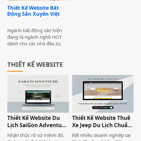
những nét đặc thù đó trong
Thiết Kế Website Bất
cả một website. Giúp quảng
Động Sản Xuyên Việt
bá được các dự án của
doanh nghiệp cũng như
đem đến những thông tin
Ngành bất động sản hiện
cần thiết đến với khách
đang là ngành nghề HOT
hàng.
dành cho các nhà đầu tư,
các công ty, doanh nghiệp
về đất đai, nhà cửa, khu đô
thị… Bởi xu hướng thị
THIẾT KẾ WEBSITE
trường bất động sản đang
đang rất nóng trong những
năm qua, hơn nữa nó còn là
một ngành đặc thù, giá trị
tài sản lớn nên việc tiếp cận
khách hàng cần phải đồng
bộ, chỉnh chu cả ở nhiều
phương diện quảng bá.
Thiết Kế Website Du
Thiết Kế Website Thuê
Chính vì thế, nhiều công ty,
Lịch SaiGon Adventure
Xe Jeep Du Lịch Chuẩn
doanh nghiệp đã nhận thấy
- Top tour Saigon
SEO 2026 | JoyJeep
Nhận thức rõ sứ mệnh đó,
Rất nhiều doanh nghiệp tại
giá trị quan trọng và tiềm