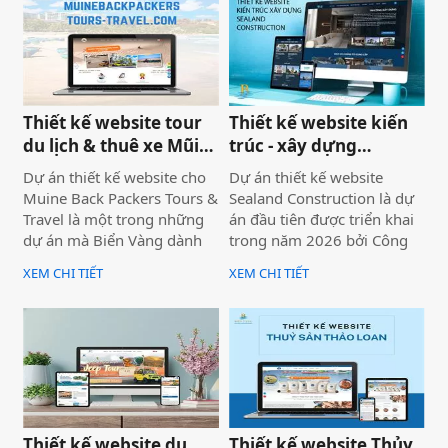
B2B bị đối thủ có website
định hướng trở thành một
chuyên nghiệp hơn giành
công cụ hỗ trợ bán hàng
mất, dù năng lực kỹ thuật
thực tế.
của bạn hoàn toàn vượt
trội.
Thiết kế website tour
Thiết kế website kiến
du lịch & thuê xe Mũi
trúc - xây dựng
Né
Sealand Construction
Dự án thiết kế website cho
Dự án thiết kế website
Muine Back Packers Tours &
Sealand Construction là dự
Travel là một trong những
án đầu tiên được triển khai
dự án mà Biển Vàng dành
trong năm 2026 bởi Công
rất nhiều tâm huyết để triển
ty Thiết kế Website Biển
XEM CHI TIẾT
XEM CHI TIẾT
khai trọn vẹn cả về giao
Vàng, mang ý nghĩa mở đầu
diện, trải nghiệm người
cho một năm phát triển mới
dùng và hiệu quả vận hành
với định hướng chuyên
thực tế.
nghiệp, bài bản và bền
vững.
Thiết kế website du
Thiết kế website Thủy