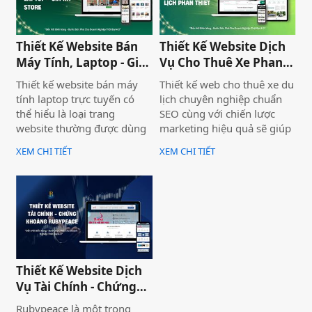
chuẩn SEO và đầy đủ chức
Bình Thuận Land, giúp
năng phục vụ doanh
doanh nghiệp tiếp cận
nghiệp.
khách hàng nhanh chóng,
Thiết Kế Website Bán
Thiết Kế Website Dịch
chuyên nghiệp và hiệu quả.
Máy Tính, Laptop - Gia
Vụ Cho Thuê Xe Phan
Hà Store
Thiết
Thiết kế website bán máy
Thiết kế web cho thuê xe du
tính laptop trực tuyến có
lịch chuyên nghiệp chuẩn
thể hiểu là loại trang
SEO cùng với chiến lược
website thường được dùng
marketing hiệu quả sẽ giúp
để trưng bày và bán các sản
doanh nghiệp của bạn gia
XEM CHI TIẾT
XEM CHI TIẾT
phẩm laptop đa dạng về
tăng doanh số bán hàng
thương hiệu, mẫu mã, màu
một cách hiệu quả và nhanh
sắc. Một trang web bán
chóng.
laptop trực tuyến có thể
cung cấp hình ảnh của một
thương hiệu hoặc nhiều
thương hiệu và nó giúp cho
khách hàng có cái nhìn chân
Thiết Kế Website Dịch
thực khách quan hơn, tiếp
Vụ Tài Chính - Chứng
cận nhiều thông tin hơn về
Khoán Rubypeace
sản phẩm mà họ đang lựa
Rubypeace là một trong