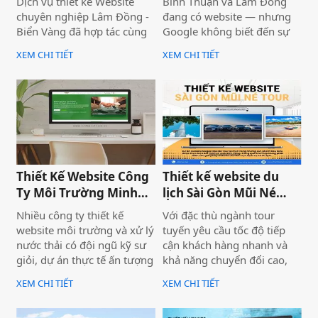
Dịch vụ thiết kế Website
Bình Thuận và Lâm Đồng
năng của nó trong tương
chuyên nghiệp Lâm Đồng -
đang có website — nhưng
lai.
Biển Vàng đã hợp tác cùng
Google không biết đến sự
thương hiệu SaiGon
tồn tại của họ. Không có
XEM CHI TIẾT
XEM CHI TIẾT
Adventure để triển khai dự
khách từ tìm kiếm tự nhiên,
án thiết kế website du lịch
mọi nỗ lực xây dựng nội
cao cấp tại địa chỉ
dung đều trở nên vô nghĩa.
saigonadventure.com. Dự
Vấn đề không nằm ở nội
án không chỉ giúp SaiGon
dung hay thiếu ngân sách
Adventure khẳng định vị
quảng cáo — mà nằm ngay
thế dẫn đầu trong mảng
ở nền tảng: website chưa
tour trải nghiệm Sài Gòn &
được thiết kế chuẩn SEO
Thiết Kế Website Công
Thiết kế website du
Việt Nam mà còn là minh
2026 từ đầu.
Ty Môi Trường Minh
lịch Sài Gòn Mũi Né
chứng cho năng lực công
Đạt - Lâm Đồng
Tour
nghệ và tư duy UX/UI hiện
Nhiều công ty thiết kế
Với đặc thù ngành tour
đại từ Biển Vàng.
website môi trường và xử lý
tuyến yêu cầu tốc độ tiếp
nước thải có đội ngũ kỹ sư
cận khách hàng nhanh và
giỏi, dự án thực tế ấn tượng
khả năng chuyển đổi cao,
— nhưng website lại sơ sài,
dự án không chỉ được xây
XEM CHI TIẾT
XEM CHI TIẾT
tải chậm, không có trên
dựng như một website giới
Google. Hệ quả là hợp đồng
thiệu thông tin, mà được