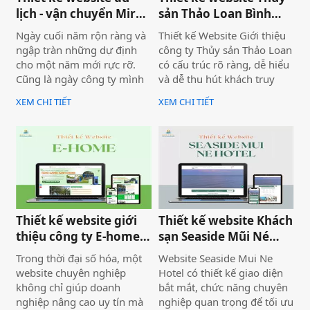
lịch - vận chuyển Mira
sản Thảo Loan Bình
tour Mũi Né
Thuận, Lâm Đồng
Ngày cuối năm rộn ràng và
Thiết kế Website Giới thiệu
ngập tràn những dự định
công ty Thủy sản Thảo Loan
cho một năm mới rực rỡ.
có cấu trúc rõ ràng, dễ hiểu
Cũng là ngày công ty mình
và dễ thu hút khách truy
bàn giao dự án thiết kế
cập vào website giúp truyền
XEM CHI TIẾT
XEM CHI TIẾT
website Mira Tour Mũi Né –
tải thông tin hiệu quả. Với
một website chuyên về tour
tone chủ đạo chính là 2
du lịch và thuê xe
màu xanh dương và đỏ làm
nổi bật lên những nội dung
chính của website.
Thiết kế website giới
Thiết kế website Khách
thiệu công ty E-home
sạn Seaside Mũi Né
Bình Thuận
chuyên nghiệp
Trong thời đại số hóa, một
Website Seaside Mui Ne
website chuyên nghiệp
Hotel có thiết kế giao diện
không chỉ giúp doanh
bắt mắt, chức năng chuyên
nghiệp nâng cao uy tín mà
nghiệp quan trọng để tối ưu