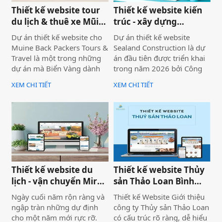
Thiết kế website tour
Thiết kế website kiến
du lịch & thuê xe Mũi
trúc - xây dựng
Né
Sealand Construction
Dự án thiết kế website cho
Dự án thiết kế website
Muine Back Packers Tours &
Sealand Construction là dự
Travel là một trong những
án đầu tiên được triển khai
dự án mà Biển Vàng dành
trong năm 2026 bởi Công
rất nhiều tâm huyết để triển
ty Thiết kế Website Biển
XEM CHI TIẾT
XEM CHI TIẾT
khai trọn vẹn cả về giao
Vàng, mang ý nghĩa mở đầu
diện, trải nghiệm người
cho một năm phát triển mới
dùng và hiệu quả vận hành
với định hướng chuyên
thực tế.
nghiệp, bài bản và bền
vững.
Thiết kế website du
Thiết kế website Thủy
lịch - vận chuyển Mira
sản Thảo Loan Bình
tour Mũi Né
Thuận, Lâm Đồng
Ngày cuối năm rộn ràng và
Thiết kế Website Giới thiệu
ngập tràn những dự định
công ty Thủy sản Thảo Loan
cho một năm mới rực rỡ.
có cấu trúc rõ ràng, dễ hiểu