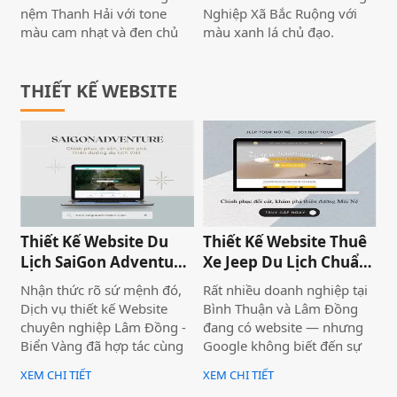
phục vụ khách hàng, nâng
nệm Thanh Hải với tone
Nghiệp Xã Bắc Ruộng với
cao uy tín, và quản lý thông
màu cam nhạt và đen chủ
màu xanh lá chủ đạo.
tin hiệu quả.
đạo, tạo nên cảm giác hài
Website cung cấp đầy đủ
hòa, mềm mại rất dễ chịu,
thông tin về HTX và các dịch
giúp cho khách hàng khi
THIẾT KẾ WEBSITE
vụ mà HTX đang cung cấp.
lướt xem website có trải
Với hình ảnh chất lượng
nghiệm tốt nhất. Ngoài ra,
cao, tốc độ truy cập nhanh
sản phẩm và thông tin
chóng, và tương thích trên
website được trình bày nổi
mọi thiết bị. Biển Vàng luôn
bật, hình ảnh sắc nét.
là đơn vị được các doanh
Website load nhanh cũng là
nghiệp, HTX tại tin tưởng
những yếu tố cực kỳ quan
trong lĩnh vực thiết website
trọng làm tăng trải nghiệm
tại Phan Thiết, Bình Thuận.
Thiết Kế Website Du
Thiết Kế Website Thuê
khách hàng.
Lịch SaiGon Adventure
Xe Jeep Du Lịch Chuẩn
- Top tour Saigon
SEO 2026 | JoyJeep
Nhận thức rõ sứ mệnh đó,
Rất nhiều doanh nghiệp tại
Dịch vụ thiết kế Website
Bình Thuận và Lâm Đồng
chuyên nghiệp Lâm Đồng -
đang có website — nhưng
Biển Vàng đã hợp tác cùng
Google không biết đến sự
thương hiệu SaiGon
tồn tại của họ. Không có
XEM CHI TIẾT
XEM CHI TIẾT
Adventure để triển khai dự
khách từ tìm kiếm tự nhiên,