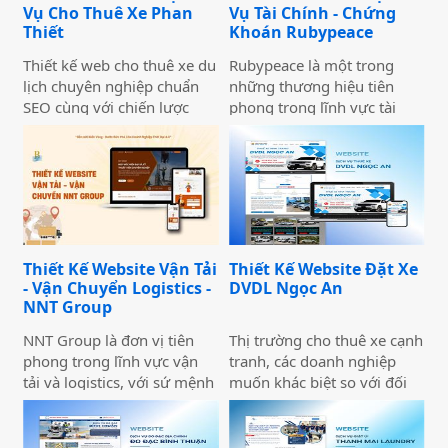
hiệu một cách ấn tượng và
chuẩn SEO và đầy đủ chức
Vụ Cho Thuê Xe Phan
Vụ Tài Chính - Chứng
chuyên nghiệp trên môi
năng phục vụ doanh
Thiết
Khoán Rubypeace
trường trực tuyến.
nghiệp.
Thiết kế web cho thuê xe du
Rubypeace là một trong
lịch chuyên nghiệp chuẩn
những thương hiệu tiên
SEO cùng với chiến lược
phong trong lĩnh vực tài
marketing hiệu quả sẽ giúp
chính và chứng khoán,
doanh nghiệp của bạn gia
mang đến cho khách hàng
tăng doanh số bán hàng
giải pháp đầu tư hiệu quả,
một cách hiệu quả và nhanh
an toàn và minh bạch. Với
chóng.
sứ mệnh hỗ trợ nhà đầu tư
xây dựng chiến lược tài
chính vững chắc,
Thiết Kế Website Vận Tải
Thiết Kế Website Đặt Xe
Rubypeace không chỉ cung
- Vận Chuyển Logistics -
DVDL Ngọc An
cấp các sản phẩm đa dạng
NNT Group
mà còn mang đến các dịch
vụ tư vấn chuyên nghiệp,
NNT Group là đơn vị tiên
Thị trường cho thuê xe cạnh
giúp khách hàng tối ưu hóa
phong trong lĩnh vực vận
tranh, các doanh nghiệp
lợi nhuận và giảm thiểu rủi
tải và logistics, với sứ mệnh
muốn khác biệt so với đối
ro.
cung cấp các giải pháp vận
thủ cần đầu tư thiết kế
chuyển hiện đại, an toàn và
website thuê xe nổi bật và
tối ưu chi phí. Chúng tôi
ấn tượng. Những trang web