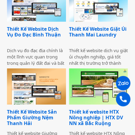
luôn hướng đến việc trở
này không chỉ cung cấp
thành đối tác đáng tin cậy
thông tin dịch vụ mà còn sở
của khách hàng, đồng thời
hữu những chức năng quan
góp phần thúc đẩy phát
trọng.
Thiết Kế Website Dịch
Thiết Kế Website Giặt Ủi
triển ngành logistics Việt
Vụ Đo Đạc Bình Thuận
Thanh Mai Laundry
Nam. Tầm nhìn của chúng
tôi là xây dựng hệ sinh thái
vận tải toàn diện, kết nối
Dịch vụ đo đạc địa chính là
Thiết kế website dịch vụ giặt
toàn quốc và vươn xa ra thị
một lĩnh vực quan trọng
ủi chuyên nghiệp, giá tốt
trường quốc tế.
trong quản lý đất đai và bất
nhất thị trường trở thành
động sản. Công việc chính
một trong những công cụ
của ngành này bao gồm
marketing hỗ trợ đắc lực
khảo sát, đo đạc diện tích
cho hoạt động marketing
đất, lập bản đồ, phân chia
của doanh nghiệp với mức
ranh giới và hỗ trợ trong
chi phí tốt nhất thị trường.
việc hoàn tất thủ tục pháp lý
về đất đai. Do tính chất
Thiết Kế Website Sản
Thiết kế website HTX
phức tạp của công việc này,
Phẩm Giường Nệm
Nông nghiệp | HTX DV
các công ty đo đạc địa chính
Thanh Hải
NN xã Bắc Ruộng
thường cần một hệ thống
website chuyên nghiệp để
Thiết kế website Giường
Thiết kế website HTX Nông