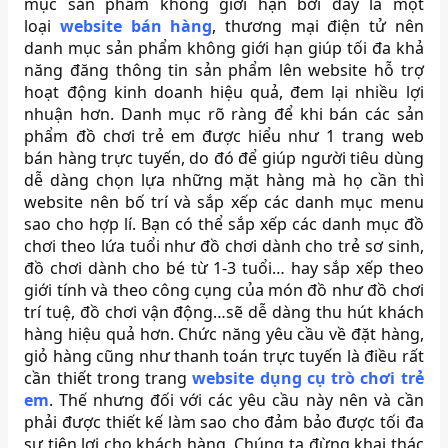
mục sản phẩm không giới hạn bởi đây là một
loại
website bán hàng
, thương mại điện tử nên
danh mục sản phẩm không giới hạn giúp tối đa khả
năng đăng thông tin sản phẩm lên website hỗ trợ
hoạt động kinh doanh hiệu quả, đem lại nhiều lợi
nhuận hơn. Danh mục rõ ràng để khi bán các sản
phẩm đồ chơi trẻ em được hiểu như 1 trang web
bán hàng trực tuyến, do đó để giúp người tiêu dùng
dễ dàng chọn lựa những mặt hàng mà họ cần thì
website nên bố trí và sắp xếp các danh mục menu
sao cho hợp lí. Bạn có thể sắp xếp các danh mục đồ
chơi theo lứa tuổi như đồ chơi dành cho trẻ sơ sinh,
đồ chơi dành cho bé từ 1-3 tuổi… hay sắp xếp theo
giới tính và theo công cụng của món đồ như đồ chơi
trí tuệ, đồ chơi vận động…sẽ dễ dàng thu hút khách
hàng hiệu quả hơn. Chức năng yêu cầu về đặt hàng,
giỏ hàng cũng như thanh toán trực tuyến là điều rất
cần thiết trong trang
website dụng cụ trò chơi trẻ
em
. Thế nhưng đối với các yêu cầu này nên và cần
phải được thiết kế làm sao cho đảm bảo được tối đa
sự tiện lợi cho khách hàng. Chúng ta đừng khai thác