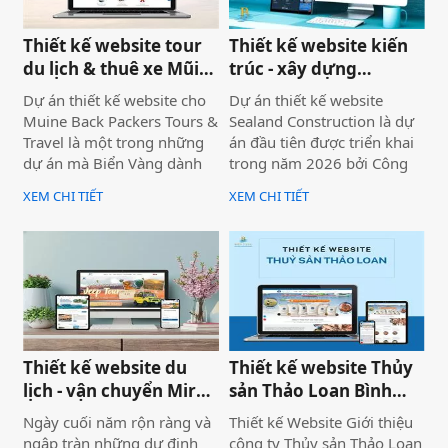
trội.
Thiết kế website tour
Thiết kế website kiến
du lịch & thuê xe Mũi
trúc - xây dựng
Né
Sealand Construction
Dự án thiết kế website cho
Dự án thiết kế website
Muine Back Packers Tours &
Sealand Construction là dự
Travel là một trong những
án đầu tiên được triển khai
dự án mà Biển Vàng dành
trong năm 2026 bởi Công
rất nhiều tâm huyết để triển
ty Thiết kế Website Biển
XEM CHI TIẾT
XEM CHI TIẾT
khai trọn vẹn cả về giao
Vàng, mang ý nghĩa mở đầu
diện, trải nghiệm người
cho một năm phát triển mới
dùng và hiệu quả vận hành
với định hướng chuyên
thực tế.
nghiệp, bài bản và bền
vững.
Thiết kế website du
Thiết kế website Thủy
lịch - vận chuyển Mira
sản Thảo Loan Bình
tour Mũi Né
Thuận, Lâm Đồng
Ngày cuối năm rộn ràng và
Thiết kế Website Giới thiệu
ngập tràn những dự định
công ty Thủy sản Thảo Loan