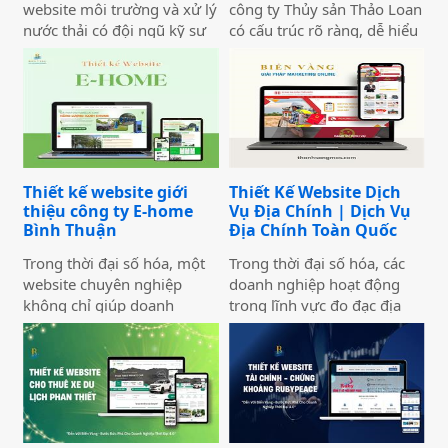
website môi trường và xử lý
công ty Thủy sản Thảo Loan
nước thải có đội ngũ kỹ sư
có cấu trúc rõ ràng, dễ hiểu
giỏi, dự án thực tế ấn tượng
và dễ thu hút khách truy
— nhưng website lại sơ sài,
cập vào website giúp truyền
tải chậm, không có trên
tải thông tin hiệu quả. Với
Google. Hệ quả là hợp đồng
tone chủ đạo chính là 2
B2B bị đối thủ có website
màu xanh dương và đỏ làm
chuyên nghiệp hơn giành
nổi bật lên những nội dung
mất, dù năng lực kỹ thuật
chính của website.
Thiết kế website giới
Thiết Kế Website Dịch
của bạn hoàn toàn vượt
thiệu công ty E-home
Vụ Địa Chính | Dịch Vụ
trội.
Bình Thuận
Địa Chính Toàn Quốc
Trong thời đại số hóa, một
Trong thời đại số hóa, các
website chuyên nghiệp
doanh nghiệp hoạt động
không chỉ giúp doanh
trong lĩnh vực đo đạc địa
nghiệp nâng cao uy tín mà
chính cần có một website
còn là công cụ tiếp cận
chuyên nghiệp để nâng cao
khách hàng hiệu quả. Dịch
uy tín và thu hút khách
vụ thiết kế website giới
hàng. Thiết Kế Website Biển
thiệu công ty mang đến giải
Vàng cung cấp giải pháp
pháp tối ưu, giúp doanh
thiết kế website đo đạc địa