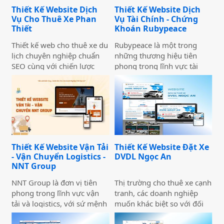
nghiệp thể hiện thương
chính với giao diện hiện đại,
Thiết Kế Website Dịch
Thiết Kế Website Dịch
hiệu một cách ấn tượng và
chuẩn SEO và đầy đủ chức
Vụ Cho Thuê Xe Phan
Vụ Tài Chính - Chứng
chuyên nghiệp trên môi
năng phục vụ doanh
Thiết
Khoán Rubypeace
trường trực tuyến.
nghiệp.
Thiết kế web cho thuê xe du
Rubypeace là một trong
lịch chuyên nghiệp chuẩn
những thương hiệu tiên
SEO cùng với chiến lược
phong trong lĩnh vực tài
marketing hiệu quả sẽ giúp
chính và chứng khoán,
doanh nghiệp của bạn gia
mang đến cho khách hàng
tăng doanh số bán hàng
giải pháp đầu tư hiệu quả,
một cách hiệu quả và nhanh
an toàn và minh bạch. Với
chóng.
sứ mệnh hỗ trợ nhà đầu tư
xây dựng chiến lược tài
chính vững chắc,
Thiết Kế Website Vận Tải
Thiết Kế Website Đặt Xe
Rubypeace không chỉ cung
- Vận Chuyển Logistics -
DVDL Ngọc An
cấp các sản phẩm đa dạng
NNT Group
mà còn mang đến các dịch
vụ tư vấn chuyên nghiệp,
NNT Group là đơn vị tiên
Thị trường cho thuê xe cạnh
giúp khách hàng tối ưu hóa
phong trong lĩnh vực vận
tranh, các doanh nghiệp
lợi nhuận và giảm thiểu rủi
tải và logistics, với sứ mệnh
muốn khác biệt so với đối
ro.
cung cấp các giải pháp vận
thủ cần đầu tư thiết kế