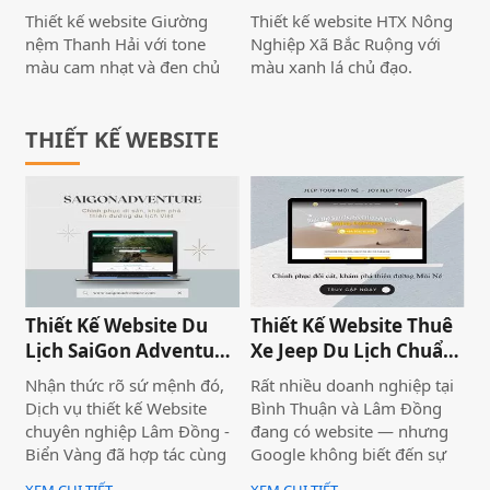
website chuyên nghiệp để
Thiết kế website Giường
Thiết kế website HTX Nông
phục vụ khách hàng, nâng
nệm Thanh Hải với tone
Nghiệp Xã Bắc Ruộng với
cao uy tín, và quản lý thông
màu cam nhạt và đen chủ
màu xanh lá chủ đạo.
tin hiệu quả.
đạo, tạo nên cảm giác hài
Website cung cấp đầy đủ
hòa, mềm mại rất dễ chịu,
thông tin về HTX và các dịch
giúp cho khách hàng khi
THIẾT KẾ WEBSITE
vụ mà HTX đang cung cấp.
lướt xem website có trải
Với hình ảnh chất lượng
nghiệm tốt nhất. Ngoài ra,
cao, tốc độ truy cập nhanh
sản phẩm và thông tin
chóng, và tương thích trên
website được trình bày nổi
mọi thiết bị. Biển Vàng luôn
bật, hình ảnh sắc nét.
là đơn vị được các doanh
Website load nhanh cũng là
nghiệp, HTX tại tin tưởng
những yếu tố cực kỳ quan
trong lĩnh vực thiết website
trọng làm tăng trải nghiệm
tại Phan Thiết, Bình Thuận.
Thiết Kế Website Du
Thiết Kế Website Thuê
khách hàng.
Lịch SaiGon Adventure
Xe Jeep Du Lịch Chuẩn
- Top tour Saigon
SEO 2026 | JoyJeep
Nhận thức rõ sứ mệnh đó,
Rất nhiều doanh nghiệp tại
Dịch vụ thiết kế Website
Bình Thuận và Lâm Đồng
chuyên nghiệp Lâm Đồng -
đang có website — nhưng
Biển Vàng đã hợp tác cùng
Google không biết đến sự
thương hiệu SaiGon
tồn tại của họ. Không có
XEM CHI TIẾT
XEM CHI TIẾT