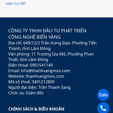
mang đến cho khách hàng
XEM CHI TIẾT
giải pháp đầu tư hiệu quả,
an toàn và minh bạch. Với
sứ mệnh hỗ trợ nhà đầu tư
xây dựng chiến lược tài
chính vững chắc,
CÔNG TY TNHH ĐẦU TƯ PHÁT TRIỂN
Rubypeace không chỉ cung
CÔNG NGHỆ BIỂN VÀNG
cấp các sản phẩm đa dạng
Địa chỉ: 649/12/2 Trần Hưng Đạo, Phường Tiến
mà còn mang đến các dịch
vụ tư vấn chuyên nghiệp,
Thành, tỉnh Lâm Đồng
giúp khách hàng tối ưu hóa
Văn phòng: 11 Trương Gia Mô, Phường Phan
lợi nhuận và giảm thiểu rủi
Thiết, tỉnh Lâm Đồng
ro.
Điện thoại: 0901541149
Email: info@thanhsangmos.com
Website: thanhsangmos.com
Mã số thuế: 3401212800
Người đại diện: Trần Thanh Sang
Chức vụ: Giám đốc
CHÍNH SÁCH & ĐIỀU KHOẢN