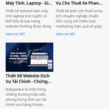
Máy Tính, Laptop - Gia
Vụ Cho Thuê Xe Phan
Hà Store
Thiết
Thiết kế website bán máy
Thiết kế web cho thuê xe du
tính laptop trực tuyến có
lịch chuyên nghiệp chuẩn
thể hiểu là loại trang
SEO cùng với chiến lược
website thường được dùng
marketing hiệu quả sẽ giúp
để trưng bày và bán các sản
doanh nghiệp của bạn gia
XEM CHI TIẾT
XEM CHI TIẾT
phẩm laptop đa dạng về
tăng doanh số bán hàng
thương hiệu, mẫu mã, màu
một cách hiệu quả và nhanh
sắc. Một trang web bán
chóng.
laptop trực tuyến có thể
cung cấp hình ảnh của một
thương hiệu hoặc nhiều
thương hiệu và nó giúp cho
khách hàng có cái nhìn chân
Thiết Kế Website Dịch
thực khách quan hơn, tiếp
Vụ Tài Chính - Chứng
cận nhiều thông tin hơn về
Khoán Rubypeace
sản phẩm mà họ đang lựa
Rubypeace là một trong
chọn
những thương hiệu tiên
phong trong lĩnh vực tài
chính và chứng khoán,