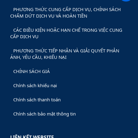
PHƯƠNG THỨC CUNG CẤP DỊCH VỤ, CHÍNH SÁCH
CHẤM DỨT DỊCH VỤ VÀ HOÀN TIỀN
CÁC ĐIỀU KIỆN HOẶC HẠN CHẾ TRONG VIỆC CUNG
CẤP DỊCH VỤ
PHƯƠNG THỨC TIẾP NHẬN VÀ GIẢI QUYẾT PHẢN
ÁNH, YÊU CẦU, KHIẾU NẠI
CHÍNH SÁCH GIÁ
Chính sách khiếu nại
Chính sách thanh toán
Chính sách bảo mật thông tin
LIÊN KẾT WEBSITE