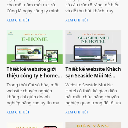
cho một năm mới rực rỡ.
có cấu trúc rõ ràng, dễ hiểu
Cũng là ngày công ty mình
và dễ thu hút khách truy
bàn giao dự án thiết kế
cập vào website giúp truyền
XEM CHI TIẾT
XEM CHI TIẾT
website Mira Tour Mũi Né –
tải thông tin hiệu quả. Với
một website chuyên về tour
tone chủ đạo chính là 2
du lịch và thuê xe
màu xanh dương và đỏ làm
nổi bật lên những nội dung
chính của website.
Thiết kế website giới
Thiết kế website Khách
thiệu công ty E-home
sạn Seaside Mũi Né
Bình Thuận
chuyên nghiệp
Trong thời đại số hóa, một
Website Seaside Mui Ne
website chuyên nghiệp
Hotel có thiết kế giao diện
không chỉ giúp doanh
bắt mắt, chức năng chuyên
nghiệp nâng cao uy tín mà
nghiệp quan trọng để tối ưu
còn là công cụ tiếp cận
trải nghiệm người dùng và
XEM CHI TIẾT
XEM CHI TIẾT
khách hàng hiệu quả. Dịch
hỗ trợ hoạt động kinh
vụ thiết kế website giới
doanh hiệu quả.Một
thiệu công ty mang đến giải
website chuyên nghiệp