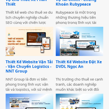
chuyên nghiệp trên môi
năng phục vụ doanh
Thiết
Khoán Rubypeace
trường trực tuyến.
nghiệp.
Thiết kế web cho thuê xe du
Rubypeace là một trong
lịch chuyên nghiệp chuẩn
những thương hiệu tiên
SEO cùng với chiến lược
phong trong lĩnh vực tài
marketing hiệu quả sẽ giúp
chính và chứng khoán,
doanh nghiệp của bạn gia
mang đến cho khách hàng
tăng doanh số bán hàng
giải pháp đầu tư hiệu quả,
một cách hiệu quả và nhanh
an toàn và minh bạch. Với
chóng.
sứ mệnh hỗ trợ nhà đầu tư
xây dựng chiến lược tài
chính vững chắc,
Thiết Kế Website Vận Tải
Thiết Kế Website Đặt Xe
Rubypeace không chỉ cung
- Vận Chuyển Logistics -
DVDL Ngọc An
cấp các sản phẩm đa dạng
NNT Group
mà còn mang đến các dịch
vụ tư vấn chuyên nghiệp,
NNT Group là đơn vị tiên
Thị trường cho thuê xe cạnh
giúp khách hàng tối ưu hóa
phong trong lĩnh vực vận
tranh, các doanh nghiệp
lợi nhuận và giảm thiểu rủi
tải và logistics, với sứ mệnh
muốn khác biệt so với đối
ro.
cung cấp các giải pháp vận
thủ cần đầu tư thiết kế
chuyển hiện đại, an toàn và
website thuê xe nổi bật và
tối ưu chi phí. Chúng tôi
ấn tượng. Những trang web