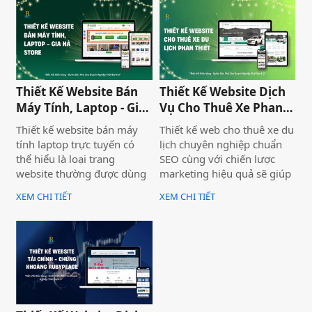
Vàng cung cấp giải pháp
hàng tiềm năng. Thiết Kế
thiết kế website đo đạc địa
Website Biển Vàng mang
chính với giao diện hiện đại,
đến giải pháp tối ưu cho
chuẩn SEO và đầy đủ chức
Bình Thuận Land, giúp
năng phục vụ doanh
doanh nghiệp tiếp cận
nghiệp.
khách hàng nhanh chóng,
Thiết Kế Website Bán
Thiết Kế Website Dịch
chuyên nghiệp và hiệu quả.
Máy Tính, Laptop - Gia
Vụ Cho Thuê Xe Phan
Hà Store
Thiết
Thiết kế website bán máy
Thiết kế web cho thuê xe du
tính laptop trực tuyến có
lịch chuyên nghiệp chuẩn
thể hiểu là loại trang
SEO cùng với chiến lược
website thường được dùng
marketing hiệu quả sẽ giúp
để trưng bày và bán các sản
doanh nghiệp của bạn gia
XEM CHI TIẾT
XEM CHI TIẾT
phẩm laptop đa dạng về
tăng doanh số bán hàng
thương hiệu, mẫu mã, màu
một cách hiệu quả và nhanh
sắc. Một trang web bán
chóng.
laptop trực tuyến có thể
cung cấp hình ảnh của một
thương hiệu hoặc nhiều
thương hiệu và nó giúp cho
khách hàng có cái nhìn chân