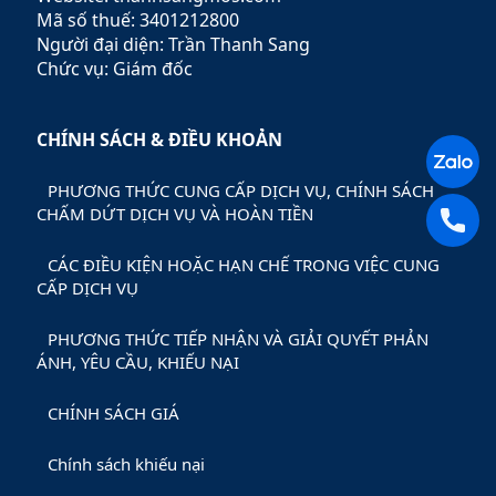
Mã số thuế: 3401212800
Người đại diện: Trần Thanh Sang
Chức vụ: Giám đốc
CHÍNH SÁCH & ĐIỀU KHOẢN
PHƯƠNG THỨC CUNG CẤP DỊCH VỤ, CHÍNH SÁCH
CHẤM DỨT DỊCH VỤ VÀ HOÀN TIỀN
CÁC ĐIỀU KIỆN HOẶC HẠN CHẾ TRONG VIỆC CUNG
CẤP DỊCH VỤ
PHƯƠNG THỨC TIẾP NHẬN VÀ GIẢI QUYẾT PHẢN
ÁNH, YÊU CẦU, KHIẾU NẠI
CHÍNH SÁCH GIÁ
Chính sách khiếu nại