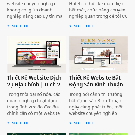
website chuyên nghiệp
Hotel có thiết kế giao diện
không chỉ giúp doanh
bắt mắt, chức năng chuyên
nghiệp nâng cao uy tín mà
nghiệp quan trọng để tối ưu
còn là công cụ tiếp cận
trải nghiệm người dùng và
XEM CHI TIẾT
XEM CHI TIẾT
khách hàng hiệu quả. Dịch
hỗ trợ hoạt động kinh
vụ thiết kế website giới
doanh hiệu quả.Một
thiệu công ty mang đến giải
website chuyên nghiệp
pháp tối ưu, giúp doanh
không chỉ giúp bạn tiếp cận
nghiệp thể hiện thương
nhiều khách hàng hơn mà
hiệu một cách ấn tượng và
còn nâng cao uy tín thương
chuyên nghiệp trên môi
hiệu, tạo lợi thế cạnh tranh
trường trực tuyến.
trên thị trường.
Thiết Kế Website Dịch
Thiết Kế Website Bất
Vụ Địa Chính | Dịch Vụ
Động Sản Bình Thuận
Địa Chính Toàn Quốc
Land
Trong thời đại số hóa, các
Trong bối cảnh thị trường
doanh nghiệp hoạt động
bất động sản Bình Thuận
trong lĩnh vực đo đạc địa
ngày càng phát triển, một
chính cần có một website
website chuyên nghiệp
chuyên nghiệp để nâng cao
không chỉ giúp doanh
XEM CHI TIẾT
XEM CHI TIẾT
uy tín và thu hút khách
nghiệp nâng cao thương
hàng. Thiết Kế Website Biển
hiệu mà còn thu hút khách