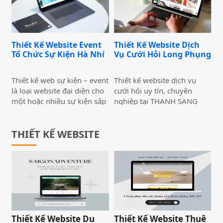
ảnh chuyên nghiệp cho các
Fashionista,...
Thiết Kế Website Event
Thiết Kế Website Dịch
Tổ Chức Sự Kiện Hà Nhí
Vụ Cưới Hỏi Long Phụng
Thiết kế web sự kiện – event
Thiết kế website dịch vụ
là loại website đại diện cho
cưới hỏi uy tín, chuyên
một hoặc nhiều sự kiện sắp
nghiệp tại THANH SANG
được diễn ra, bao gồm các
MOS với giao diện đẹp mắt,
thông tin cơ bản nhất về sự
trang nhã thu hút lượng lớn
kiện đó như quy mô, loại
THIẾT KẾ WEBSITE
khách hàng tiềm năng.
hình hoạt động, số người
tham gia, ngày giờ diễn ra,
địa điểm cụ thể,… Hoặc nếu
đó là các sự kiện chuyên về
giải trí, buổi hòa nhạc, thì
một số thiết kế web tổ chức
sự kiện chuyên nghiệp còn
có tích hợp thêm chức năng
Thiết Kế Website Du
Thiết Kế Website Thuê