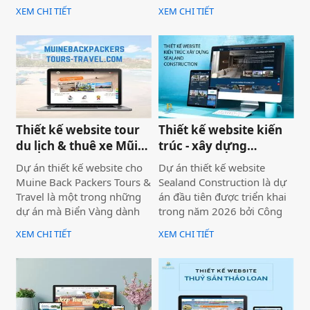
— nhưng website lại sơ sài,
dự án không chỉ được xây
XEM CHI TIẾT
XEM CHI TIẾT
tải chậm, không có trên
dựng như một website giới
Google. Hệ quả là hợp đồng
thiệu thông tin, mà được
B2B bị đối thủ có website
định hướng trở thành một
chuyên nghiệp hơn giành
công cụ hỗ trợ bán hàng
mất, dù năng lực kỹ thuật
thực tế.
của bạn hoàn toàn vượt
trội.
Thiết kế website tour
Thiết kế website kiến
du lịch & thuê xe Mũi
trúc - xây dựng
Né
Sealand Construction
Dự án thiết kế website cho
Dự án thiết kế website
Muine Back Packers Tours &
Sealand Construction là dự
Travel là một trong những
án đầu tiên được triển khai
dự án mà Biển Vàng dành
trong năm 2026 bởi Công
rất nhiều tâm huyết để triển
ty Thiết kế Website Biển
XEM CHI TIẾT
XEM CHI TIẾT
khai trọn vẹn cả về giao
Vàng, mang ý nghĩa mở đầu
diện, trải nghiệm người
cho một năm phát triển mới
dùng và hiệu quả vận hành
với định hướng chuyên
thực tế.
nghiệp, bài bản và bền
vững.