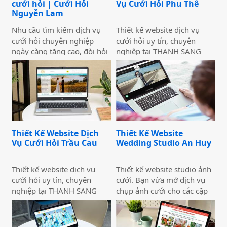
cưới hỏi | Cưới Hỏi
Vụ Cưới Hỏi Phu Thê
Nguyễn Lam
Nhu cầu tìm kiếm dịch vụ
Thiết kế website dịch vụ
cưới hỏi chuyên nghiệp
cưới hỏi uy tín, chuyên
ngày càng tăng cao, đòi hỏi
nghiệp tại THANH SANG
các doanh nghiệp kinh
MOS với giao diện đẹp mắt,
doanh dịch vụ cưới hỏi cần
trang nhã thu hút lượng lớn
phải có phương pháp thay
khách hàng tiềm năng.
đổi sao cho phù hợp với
thời buổi công nghệ thông
tin ngày càng phát triển
hiện đại ngày nay.
Thiết Kế Website Dịch
Thiết Kế Website
Vụ Cưới Hỏi Trầu Cau
Wedding Studio An Huy
Thiết kế website dịch vụ
Thiết kế website studio ảnh
cưới hỏi uy tín, chuyên
cưới. Bạn vừa mở dịch vụ
nghiệp tại THANH SANG
chụp ảnh cưới cho các cặp
MOS với giao diện đẹp mắt,
đôi, chụp ảnh gia đình,
trang nhã thu hút lượng lớn
chụp ảnh nghệ thuật ấn
khách hàng tiềm năng.
tượng cho các bạn trẻ, chụp