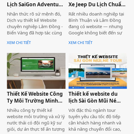
bán vé, giao dịch trực tuyến
Lịch SaiGon Adventure
Xe Jeep Du Lịch Chuẩn
để khách hàng, khán giả có
- Top tour Saigon
SEO 2026 | JoyJeep
Nhận thức rõ sứ mệnh đó,
Rất nhiều doanh nghiệp tại
thể đăng kí tham gia một
Dịch vụ thiết kế Website
Bình Thuận và Lâm Đồng
cách dễ dàng, trực quan
chuyên nghiệp Lâm Đồng -
đang có website — nhưng
nhất
Biển Vàng đã hợp tác cùng
Google không biết đến sự
thương hiệu SaiGon
tồn tại của họ. Không có
XEM CHI TIẾT
XEM CHI TIẾT
Adventure để triển khai dự
khách từ tìm kiếm tự nhiên,
án thiết kế website du lịch
mọi nỗ lực xây dựng nội
cao cấp tại địa chỉ
dung đều trở nên vô nghĩa.
saigonadventure.com. Dự
Vấn đề không nằm ở nội
án không chỉ giúp SaiGon
dung hay thiếu ngân sách
Adventure khẳng định vị
quảng cáo — mà nằm ngay
thế dẫn đầu trong mảng
ở nền tảng: website chưa
tour trải nghiệm Sài Gòn &
được thiết kế chuẩn SEO
Thiết Kế Website Công
Thiết kế website du
Việt Nam mà còn là minh
2026 từ đầu.
Ty Môi Trường Minh
lịch Sài Gòn Mũi Né
chứng cho năng lực công
Đạt - Lâm Đồng
Tour
nghệ và tư duy UX/UI hiện
Nhiều công ty thiết kế
Với đặc thù ngành tour
đại từ Biển Vàng.
website môi trường và xử lý
tuyến yêu cầu tốc độ tiếp
nước thải có đội ngũ kỹ sư
cận khách hàng nhanh và
giỏi, dự án thực tế ấn tượng
khả năng chuyển đổi cao,