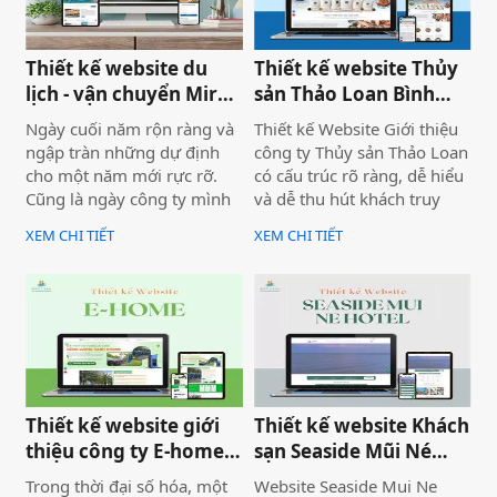
Thiết kế website du
Thiết kế website Thủy
lịch - vận chuyển Mira
sản Thảo Loan Bình
tour Mũi Né
Thuận, Lâm Đồng
Ngày cuối năm rộn ràng và
Thiết kế Website Giới thiệu
ngập tràn những dự định
công ty Thủy sản Thảo Loan
cho một năm mới rực rỡ.
có cấu trúc rõ ràng, dễ hiểu
Cũng là ngày công ty mình
và dễ thu hút khách truy
bàn giao dự án thiết kế
cập vào website giúp truyền
XEM CHI TIẾT
XEM CHI TIẾT
website Mira Tour Mũi Né –
tải thông tin hiệu quả. Với
một website chuyên về tour
tone chủ đạo chính là 2
du lịch và thuê xe
màu xanh dương và đỏ làm
nổi bật lên những nội dung
chính của website.
Thiết kế website giới
Thiết kế website Khách
thiệu công ty E-home
sạn Seaside Mũi Né
Bình Thuận
chuyên nghiệp
Trong thời đại số hóa, một
Website Seaside Mui Ne