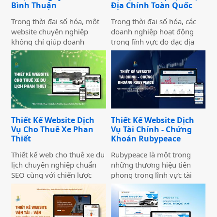
Bình Thuận
Địa Chính Toàn Quốc
Trong thời đại số hóa, một
Trong thời đại số hóa, các
website chuyên nghiệp
doanh nghiệp hoạt động
không chỉ giúp doanh
trong lĩnh vực đo đạc địa
nghiệp nâng cao uy tín mà
chính cần có một website
còn là công cụ tiếp cận
chuyên nghiệp để nâng cao
khách hàng hiệu quả. Dịch
uy tín và thu hút khách
vụ thiết kế website giới
hàng. Thiết Kế Website Biển
thiệu công ty mang đến giải
Vàng cung cấp giải pháp
pháp tối ưu, giúp doanh
thiết kế website đo đạc địa
nghiệp thể hiện thương
chính với giao diện hiện đại,
Thiết Kế Website Dịch
Thiết Kế Website Dịch
hiệu một cách ấn tượng và
chuẩn SEO và đầy đủ chức
Vụ Cho Thuê Xe Phan
Vụ Tài Chính - Chứng
chuyên nghiệp trên môi
năng phục vụ doanh
Thiết
Khoán Rubypeace
trường trực tuyến.
nghiệp.
Thiết kế web cho thuê xe du
Rubypeace là một trong
lịch chuyên nghiệp chuẩn
những thương hiệu tiên
SEO cùng với chiến lược
phong trong lĩnh vực tài
marketing hiệu quả sẽ giúp
chính và chứng khoán,
doanh nghiệp của bạn gia
mang đến cho khách hàng
tăng doanh số bán hàng
giải pháp đầu tư hiệu quả,
một cách hiệu quả và nhanh
an toàn và minh bạch. Với