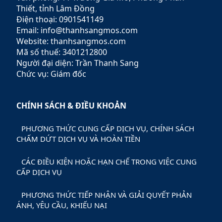
lợi nhuận và giảm thiểu rủi
Thiết, tỉnh Lâm Đồng
ro.
Điện thoại: 0901541149
Email: info@thanhsangmos.com
Website: thanhsangmos.com
Mã số thuế: 3401212800
Người đại diện: Trần Thanh Sang
Chức vụ: Giám đốc
CHÍNH SÁCH & ĐIỀU KHOẢN
PHƯƠNG THỨC CUNG CẤP DỊCH VỤ, CHÍNH SÁCH
CHẤM DỨT DỊCH VỤ VÀ HOÀN TIỀN
CÁC ĐIỀU KIỆN HOẶC HẠN CHẾ TRONG VIỆC CUNG
CẤP DỊCH VỤ
PHƯƠNG THỨC TIẾP NHẬN VÀ GIẢI QUYẾT PHẢN
ÁNH, YÊU CẦU, KHIẾU NẠI