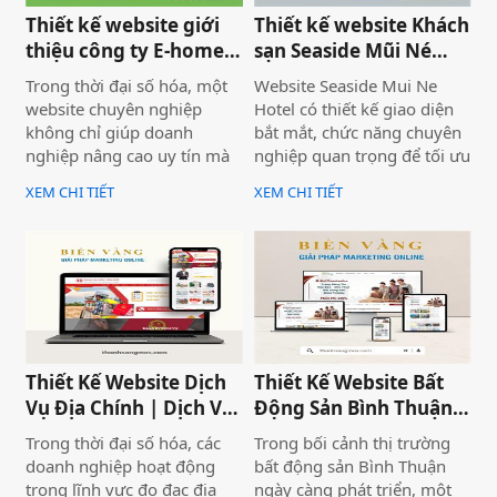
Thiết kế website giới
Thiết kế website Khách
thiệu công ty E-home
sạn Seaside Mũi Né
Bình Thuận
chuyên nghiệp
Trong thời đại số hóa, một
Website Seaside Mui Ne
website chuyên nghiệp
Hotel có thiết kế giao diện
không chỉ giúp doanh
bắt mắt, chức năng chuyên
nghiệp nâng cao uy tín mà
nghiệp quan trọng để tối ưu
còn là công cụ tiếp cận
trải nghiệm người dùng và
XEM CHI TIẾT
XEM CHI TIẾT
khách hàng hiệu quả. Dịch
hỗ trợ hoạt động kinh
vụ thiết kế website giới
doanh hiệu quả.Một
thiệu công ty mang đến giải
website chuyên nghiệp
pháp tối ưu, giúp doanh
không chỉ giúp bạn tiếp cận
nghiệp thể hiện thương
nhiều khách hàng hơn mà
hiệu một cách ấn tượng và
còn nâng cao uy tín thương
chuyên nghiệp trên môi
hiệu, tạo lợi thế cạnh tranh
trường trực tuyến.
trên thị trường.
Thiết Kế Website Dịch
Thiết Kế Website Bất
Vụ Địa Chính | Dịch Vụ
Động Sản Bình Thuận
Địa Chính Toàn Quốc
Land
Trong thời đại số hóa, các
Trong bối cảnh thị trường
doanh nghiệp hoạt động
bất động sản Bình Thuận
trong lĩnh vực đo đạc địa
ngày càng phát triển, một