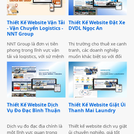
chóng.
sứ mệnh hỗ trợ nhà đầu tư
xây dựng chiến lược tài
chính vững chắc,
Thiết Kế Website Vận Tải
Thiết Kế Website Đặt Xe
Rubypeace không chỉ cung
- Vận Chuyển Logistics -
DVDL Ngọc An
cấp các sản phẩm đa dạng
NNT Group
mà còn mang đến các dịch
vụ tư vấn chuyên nghiệp,
NNT Group là đơn vị tiên
Thị trường cho thuê xe cạnh
giúp khách hàng tối ưu hóa
phong trong lĩnh vực vận
tranh, các doanh nghiệp
lợi nhuận và giảm thiểu rủi
tải và logistics, với sứ mệnh
muốn khác biệt so với đối
ro.
cung cấp các giải pháp vận
thủ cần đầu tư thiết kế
chuyển hiện đại, an toàn và
website thuê xe nổi bật và
tối ưu chi phí. Chúng tôi
ấn tượng. Những trang web
luôn hướng đến việc trở
này không chỉ cung cấp
thành đối tác đáng tin cậy
thông tin dịch vụ mà còn sở
của khách hàng, đồng thời
hữu những chức năng quan
góp phần thúc đẩy phát
trọng.
Thiết Kế Website Dịch
Thiết Kế Website Giặt Ủi
triển ngành logistics Việt
Vụ Đo Đạc Bình Thuận
Thanh Mai Laundry
Nam. Tầm nhìn của chúng
tôi là xây dựng hệ sinh thái
vận tải toàn diện, kết nối
Dịch vụ đo đạc địa chính là
Thiết kế website dịch vụ giặt
toàn quốc và vươn xa ra thị
một lĩnh vực quan trọng
ủi chuyên nghiệp, giá tốt