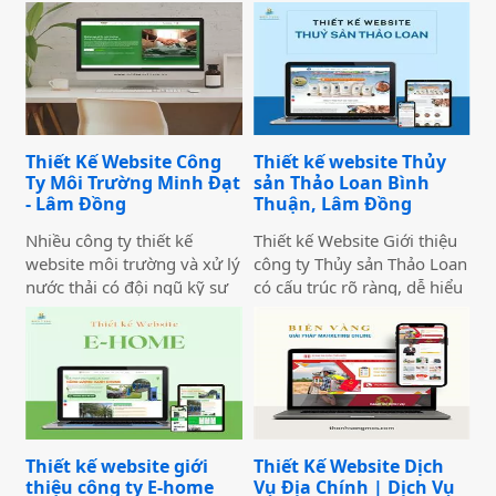
Thiết Kế Website Công
Thiết kế website Thủy
Ty Môi Trường Minh Đạt
sản Thảo Loan Bình
- Lâm Đồng
Thuận, Lâm Đồng
Nhiều công ty thiết kế
Thiết kế Website Giới thiệu
website môi trường và xử lý
công ty Thủy sản Thảo Loan
nước thải có đội ngũ kỹ sư
có cấu trúc rõ ràng, dễ hiểu
giỏi, dự án thực tế ấn tượng
và dễ thu hút khách truy
— nhưng website lại sơ sài,
cập vào website giúp truyền
tải chậm, không có trên
tải thông tin hiệu quả. Với
Google. Hệ quả là hợp đồng
tone chủ đạo chính là 2
B2B bị đối thủ có website
màu xanh dương và đỏ làm
chuyên nghiệp hơn giành
nổi bật lên những nội dung
mất, dù năng lực kỹ thuật
chính của website.
Thiết kế website giới
Thiết Kế Website Dịch
của bạn hoàn toàn vượt
thiệu công ty E-home
Vụ Địa Chính | Dịch Vụ
trội.