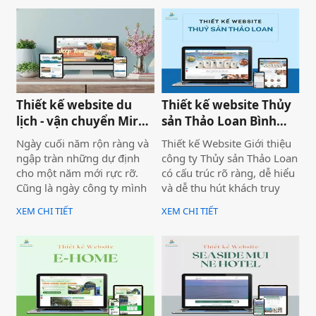
diện, trải nghiệm người
cho một năm phát triển mới
dùng và hiệu quả vận hành
với định hướng chuyên
thực tế.
nghiệp, bài bản và bền
vững.
Thiết kế website du
Thiết kế website Thủy
lịch - vận chuyển Mira
sản Thảo Loan Bình
tour Mũi Né
Thuận, Lâm Đồng
Ngày cuối năm rộn ràng và
Thiết kế Website Giới thiệu
ngập tràn những dự định
công ty Thủy sản Thảo Loan
cho một năm mới rực rỡ.
có cấu trúc rõ ràng, dễ hiểu
Cũng là ngày công ty mình
và dễ thu hút khách truy
bàn giao dự án thiết kế
cập vào website giúp truyền
XEM CHI TIẾT
XEM CHI TIẾT
website Mira Tour Mũi Né –
tải thông tin hiệu quả. Với
một website chuyên về tour
tone chủ đạo chính là 2
du lịch và thuê xe
màu xanh dương và đỏ làm
nổi bật lên những nội dung
chính của website.