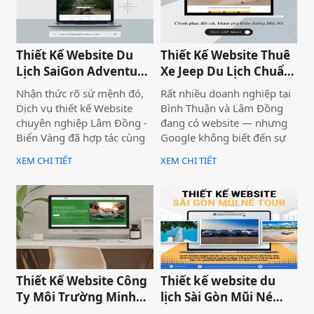
bật, hình ảnh sắc nét.
là đơn vị được các doanh
Website load nhanh cũng là
nghiệp, HTX tại tin tưởng
những yếu tố cực kỳ quan
trong lĩnh vực thiết website
trọng làm tăng trải nghiệm
tại Phan Thiết, Bình Thuận.
Thiết Kế Website Du
Thiết Kế Website Thuê
khách hàng.
Lịch SaiGon Adventure
Xe Jeep Du Lịch Chuẩn
- Top tour Saigon
SEO 2026 | JoyJeep
Nhận thức rõ sứ mệnh đó,
Rất nhiều doanh nghiệp tại
Dịch vụ thiết kế Website
Bình Thuận và Lâm Đồng
chuyên nghiệp Lâm Đồng -
đang có website — nhưng
Biển Vàng đã hợp tác cùng
Google không biết đến sự
thương hiệu SaiGon
tồn tại của họ. Không có
XEM CHI TIẾT
XEM CHI TIẾT
Adventure để triển khai dự
khách từ tìm kiếm tự nhiên,
án thiết kế website du lịch
mọi nỗ lực xây dựng nội
cao cấp tại địa chỉ
dung đều trở nên vô nghĩa.
saigonadventure.com. Dự
Vấn đề không nằm ở nội
án không chỉ giúp SaiGon
dung hay thiếu ngân sách
Adventure khẳng định vị
quảng cáo — mà nằm ngay
thế dẫn đầu trong mảng
ở nền tảng: website chưa
tour trải nghiệm Sài Gòn &
được thiết kế chuẩn SEO
Thiết Kế Website Công
Thiết kế website du
Việt Nam mà còn là minh
2026 từ đầu.
Ty Môi Trường Minh
lịch Sài Gòn Mũi Né
chứng cho năng lực công
Đạt - Lâm Đồng
Tour
nghệ và tư duy UX/UI hiện