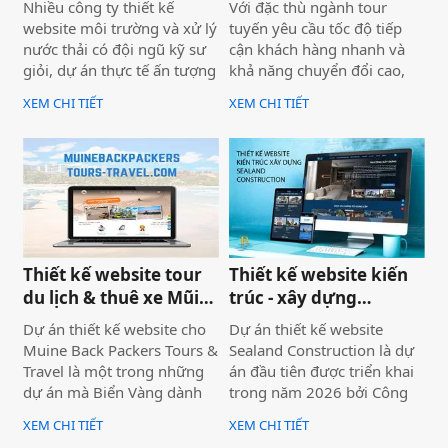
Nhiều công ty thiết kế
Với đặc thù ngành tour
đại từ Biển Vàng.
website môi trường và xử lý
tuyến yêu cầu tốc độ tiếp
nước thải có đội ngũ kỹ sư
cận khách hàng nhanh và
giỏi, dự án thực tế ấn tượng
khả năng chuyển đổi cao,
— nhưng website lại sơ sài,
dự án không chỉ được xây
XEM CHI TIẾT
XEM CHI TIẾT
tải chậm, không có trên
dựng như một website giới
Google. Hệ quả là hợp đồng
thiệu thông tin, mà được
B2B bị đối thủ có website
định hướng trở thành một
chuyên nghiệp hơn giành
công cụ hỗ trợ bán hàng
mất, dù năng lực kỹ thuật
thực tế.
của bạn hoàn toàn vượt
trội.
Thiết kế website tour
Thiết kế website kiến
du lịch & thuê xe Mũi
trúc - xây dựng
Né
Sealand Construction
Dự án thiết kế website cho
Dự án thiết kế website
Muine Back Packers Tours &
Sealand Construction là dự
Travel là một trong những
án đầu tiên được triển khai
dự án mà Biển Vàng dành
trong năm 2026 bởi Công
rất nhiều tâm huyết để triển
ty Thiết kế Website Biển
XEM CHI TIẾT
XEM CHI TIẾT
khai trọn vẹn cả về giao
Vàng, mang ý nghĩa mở đầu