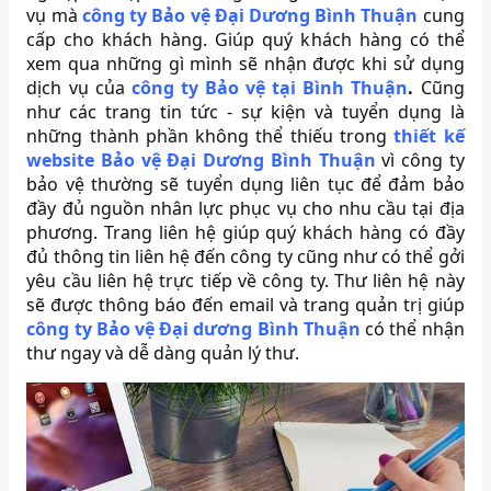
vụ mà
công ty Bảo vệ Đại Dương Bình Thuận
cung
cấp cho khách hàng. Giúp quý khách hàng có thể
xem qua những gì mình sẽ nhận được khi sử dụng
dịch vụ của
công ty Bảo vệ tại Bình Thuận
.
Cũng
như các trang tin tức - sự kiện và tuyển dụng là
những thành phần không thể thiếu trong
thiết kế
website Bảo vệ Đại Dương Bình Thuận
vì công ty
bảo vệ thường sẽ tuyển dụng liên tục để đảm bảo
đầy đủ nguồn nhân lực phục vụ cho nhu cầu tại địa
phương. Trang liên hệ giúp quý khách hàng có đầy
đủ thông tin liên hệ đến công ty cũng như có thể gởi
yêu cầu liên hệ trực tiếp về công ty. Thư liên hệ này
sẽ được thông báo đến email và trang quản trị giúp
công ty Bảo vệ Đại dương Bình Thuận
có thể nhận
thư ngay và dễ dàng quản lý thư.