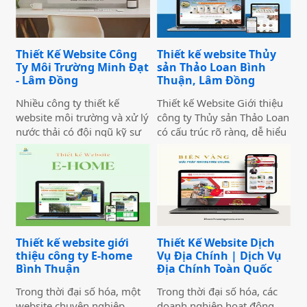
Thiết Kế Website Công
Thiết kế website Thủy
Ty Môi Trường Minh Đạt
sản Thảo Loan Bình
- Lâm Đồng
Thuận, Lâm Đồng
Nhiều công ty thiết kế
Thiết kế Website Giới thiệu
website môi trường và xử lý
công ty Thủy sản Thảo Loan
nước thải có đội ngũ kỹ sư
có cấu trúc rõ ràng, dễ hiểu
giỏi, dự án thực tế ấn tượng
và dễ thu hút khách truy
— nhưng website lại sơ sài,
cập vào website giúp truyền
tải chậm, không có trên
tải thông tin hiệu quả. Với
Google. Hệ quả là hợp đồng
tone chủ đạo chính là 2
B2B bị đối thủ có website
màu xanh dương và đỏ làm
chuyên nghiệp hơn giành
nổi bật lên những nội dung
mất, dù năng lực kỹ thuật
chính của website.
Thiết kế website giới
Thiết Kế Website Dịch
của bạn hoàn toàn vượt
thiệu công ty E-home
Vụ Địa Chính | Dịch Vụ
trội.
Bình Thuận
Địa Chính Toàn Quốc
Trong thời đại số hóa, một
Trong thời đại số hóa, các
website chuyên nghiệp
doanh nghiệp hoạt động