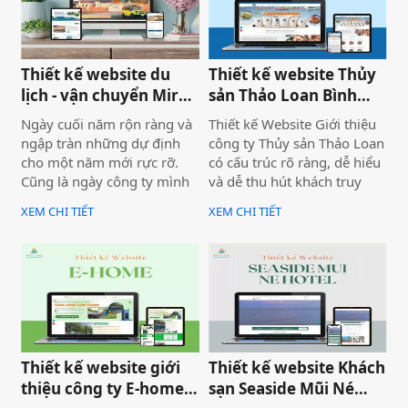
vững.
Thiết kế website du
Thiết kế website Thủy
lịch - vận chuyển Mira
sản Thảo Loan Bình
tour Mũi Né
Thuận, Lâm Đồng
Ngày cuối năm rộn ràng và
Thiết kế Website Giới thiệu
ngập tràn những dự định
công ty Thủy sản Thảo Loan
cho một năm mới rực rỡ.
có cấu trúc rõ ràng, dễ hiểu
Cũng là ngày công ty mình
và dễ thu hút khách truy
bàn giao dự án thiết kế
cập vào website giúp truyền
XEM CHI TIẾT
XEM CHI TIẾT
website Mira Tour Mũi Né –
tải thông tin hiệu quả. Với
một website chuyên về tour
tone chủ đạo chính là 2
du lịch và thuê xe
màu xanh dương và đỏ làm
nổi bật lên những nội dung
chính của website.
Thiết kế website giới
Thiết kế website Khách
thiệu công ty E-home
sạn Seaside Mũi Né