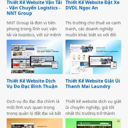
Thiết Kế Website Vận Tải
Thiết Kế Website Đặt Xe
Rubypeace không chỉ cung
- Vận Chuyển Logistics -
DVDL Ngọc An
cấp các sản phẩm đa dạng
NNT Group
mà còn mang đến các dịch
vụ tư vấn chuyên nghiệp,
NNT Group là đơn vị tiên
Thị trường cho thuê xe cạnh
giúp khách hàng tối ưu hóa
phong trong lĩnh vực vận
tranh, các doanh nghiệp
lợi nhuận và giảm thiểu rủi
tải và logistics, với sứ mệnh
muốn khác biệt so với đối
ro.
cung cấp các giải pháp vận
thủ cần đầu tư thiết kế
chuyển hiện đại, an toàn và
website thuê xe nổi bật và
tối ưu chi phí. Chúng tôi
ấn tượng. Những trang web
luôn hướng đến việc trở
này không chỉ cung cấp
thành đối tác đáng tin cậy
thông tin dịch vụ mà còn sở
của khách hàng, đồng thời
hữu những chức năng quan
góp phần thúc đẩy phát
trọng.
Thiết Kế Website Dịch
Thiết Kế Website Giặt Ủi
triển ngành logistics Việt
Vụ Đo Đạc Bình Thuận
Thanh Mai Laundry
Nam. Tầm nhìn của chúng
tôi là xây dựng hệ sinh thái
vận tải toàn diện, kết nối
Dịch vụ đo đạc địa chính là
Thiết kế website dịch vụ giặt
toàn quốc và vươn xa ra thị
một lĩnh vực quan trọng
ủi chuyên nghiệp, giá tốt
trường quốc tế.
trong quản lý đất đai và bất
nhất thị trường trở thành
động sản. Công việc chính
một trong những công cụ
của ngành này bao gồm
marketing hỗ trợ đắc lực