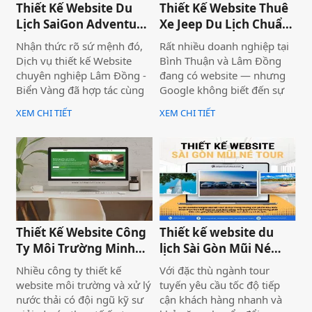
trọng làm tăng trải nghiệm
tại Phan Thiết, Bình Thuận.
Thiết Kế Website Du
Thiết Kế Website Thuê
khách hàng.
Lịch SaiGon Adventure
Xe Jeep Du Lịch Chuẩn
- Top tour Saigon
SEO 2026 | JoyJeep
Nhận thức rõ sứ mệnh đó,
Rất nhiều doanh nghiệp tại
Dịch vụ thiết kế Website
Bình Thuận và Lâm Đồng
chuyên nghiệp Lâm Đồng -
đang có website — nhưng
Biển Vàng đã hợp tác cùng
Google không biết đến sự
thương hiệu SaiGon
tồn tại của họ. Không có
XEM CHI TIẾT
XEM CHI TIẾT
Adventure để triển khai dự
khách từ tìm kiếm tự nhiên,
án thiết kế website du lịch
mọi nỗ lực xây dựng nội
cao cấp tại địa chỉ
dung đều trở nên vô nghĩa.
saigonadventure.com. Dự
Vấn đề không nằm ở nội
án không chỉ giúp SaiGon
dung hay thiếu ngân sách
Adventure khẳng định vị
quảng cáo — mà nằm ngay
thế dẫn đầu trong mảng
ở nền tảng: website chưa
tour trải nghiệm Sài Gòn &
được thiết kế chuẩn SEO
Thiết Kế Website Công
Thiết kế website du
Việt Nam mà còn là minh
2026 từ đầu.
Ty Môi Trường Minh
lịch Sài Gòn Mũi Né
chứng cho năng lực công
Đạt - Lâm Đồng
Tour
nghệ và tư duy UX/UI hiện
Nhiều công ty thiết kế
Với đặc thù ngành tour
đại từ Biển Vàng.
website môi trường và xử lý
tuyến yêu cầu tốc độ tiếp
nước thải có đội ngũ kỹ sư
cận khách hàng nhanh và