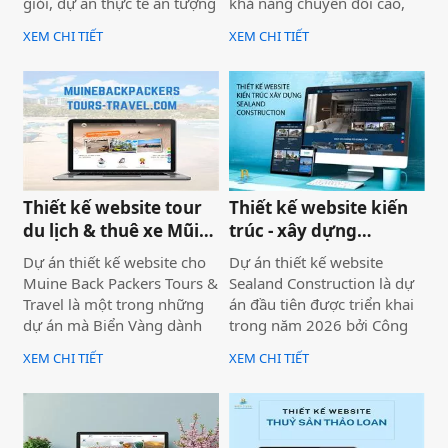
giỏi, dự án thực tế ấn tượng
khả năng chuyển đổi cao,
— nhưng website lại sơ sài,
dự án không chỉ được xây
XEM CHI TIẾT
XEM CHI TIẾT
tải chậm, không có trên
dựng như một website giới
Google. Hệ quả là hợp đồng
thiệu thông tin, mà được
B2B bị đối thủ có website
định hướng trở thành một
chuyên nghiệp hơn giành
công cụ hỗ trợ bán hàng
mất, dù năng lực kỹ thuật
thực tế.
của bạn hoàn toàn vượt
trội.
Thiết kế website tour
Thiết kế website kiến
du lịch & thuê xe Mũi
trúc - xây dựng
Né
Sealand Construction
Dự án thiết kế website cho
Dự án thiết kế website
Muine Back Packers Tours &
Sealand Construction là dự
Travel là một trong những
án đầu tiên được triển khai
dự án mà Biển Vàng dành
trong năm 2026 bởi Công
rất nhiều tâm huyết để triển
ty Thiết kế Website Biển
XEM CHI TIẾT
XEM CHI TIẾT
khai trọn vẹn cả về giao
Vàng, mang ý nghĩa mở đầu
diện, trải nghiệm người
cho một năm phát triển mới
dùng và hiệu quả vận hành
với định hướng chuyên
thực tế.
nghiệp, bài bản và bền