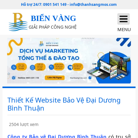
Hỗ trợ 24/7:
0901 541 149
-
info@thanhsangmos.com
BIỂN VÀNG
GIẢI PHÁP CÔNG NGHỆ
MENU
Thiết Kế Website Bảo Vệ Đại Dương
Bình Thuận
2504 lượt xem
Công ty Bảo vệ Đại Dương Bình Thuận
có trụ sở