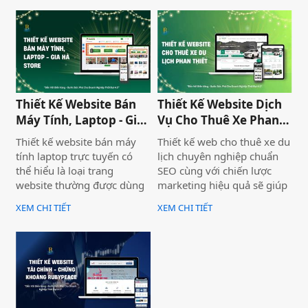
hàng. Thiết Kế Website Biển
hiệu mà còn thu hút khách
Vàng cung cấp giải pháp
hàng tiềm năng. Thiết Kế
thiết kế website đo đạc địa
Website Biển Vàng mang
chính với giao diện hiện đại,
đến giải pháp tối ưu cho
chuẩn SEO và đầy đủ chức
Bình Thuận Land, giúp
năng phục vụ doanh
doanh nghiệp tiếp cận
nghiệp.
khách hàng nhanh chóng,
Thiết Kế Website Bán
Thiết Kế Website Dịch
chuyên nghiệp và hiệu quả.
Máy Tính, Laptop - Gia
Vụ Cho Thuê Xe Phan
Hà Store
Thiết
Thiết kế website bán máy
Thiết kế web cho thuê xe du
tính laptop trực tuyến có
lịch chuyên nghiệp chuẩn
thể hiểu là loại trang
SEO cùng với chiến lược
website thường được dùng
marketing hiệu quả sẽ giúp
để trưng bày và bán các sản
doanh nghiệp của bạn gia
XEM CHI TIẾT
XEM CHI TIẾT
phẩm laptop đa dạng về
tăng doanh số bán hàng
thương hiệu, mẫu mã, màu
một cách hiệu quả và nhanh
sắc. Một trang web bán
chóng.
laptop trực tuyến có thể
cung cấp hình ảnh của một
thương hiệu hoặc nhiều
thương hiệu và nó giúp cho