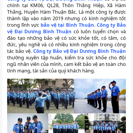
chính tại KM06, QL28, Thôn Thắng Hiệp, Xã Hàm
Thắng, Huyện Hàm Thuận Bắc. Là một công ty được
thành lập vào năm 2019 nhưng có kinh nghiệm tốt
trong lĩnh vực
bảo vệ tại Bình Thuận
.
Công ty Bảo
vệ Đại Dương Bình Thuận
có luôn tuyển chọn và
đào tạo những bảo vệ có sức khỏe tốt, có tâm, có
đức, yêu nghề và có nhiều kinh nghiệm trong công
tác bảo vệ.
Công ty Bảo vệ Đại Dương Bình Thuận
thường xuyên tập huấn, kiểm tra sức khỏe cho đội
ngũ nhân viên của mình, cam kết bảo vệ an toàn cho
tính mạng, tài sản của quý khách hàng.