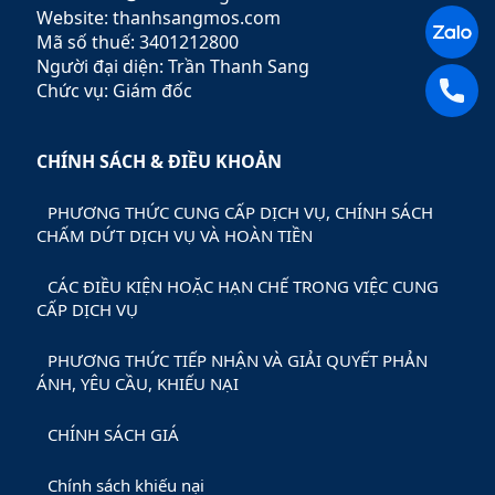
Website: thanhsangmos.com
Mã số thuế: 3401212800
Người đại diện: Trần Thanh Sang
Chức vụ: Giám đốc
CHÍNH SÁCH & ĐIỀU KHOẢN
PHƯƠNG THỨC CUNG CẤP DỊCH VỤ, CHÍNH SÁCH
CHẤM DỨT DỊCH VỤ VÀ HOÀN TIỀN
CÁC ĐIỀU KIỆN HOẶC HẠN CHẾ TRONG VIỆC CUNG
CẤP DỊCH VỤ
PHƯƠNG THỨC TIẾP NHẬN VÀ GIẢI QUYẾT PHẢN
ÁNH, YÊU CẦU, KHIẾU NẠI
CHÍNH SÁCH GIÁ
Chính sách khiếu nại