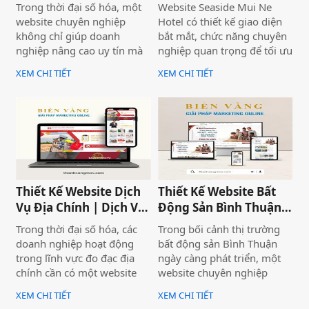
Bình Thuận
chuyên nghiệp
Trong thời đại số hóa, một
Website Seaside Mui Ne
website chuyên nghiệp
Hotel có thiết kế giao diện
không chỉ giúp doanh
bắt mắt, chức năng chuyên
nghiệp nâng cao uy tín mà
nghiệp quan trọng để tối ưu
còn là công cụ tiếp cận
trải nghiệm người dùng và
XEM CHI TIẾT
XEM CHI TIẾT
khách hàng hiệu quả. Dịch
hỗ trợ hoạt động kinh
vụ thiết kế website giới
doanh hiệu quả.Một
thiệu công ty mang đến giải
website chuyên nghiệp
pháp tối ưu, giúp doanh
không chỉ giúp bạn tiếp cận
nghiệp thể hiện thương
nhiều khách hàng hơn mà
hiệu một cách ấn tượng và
còn nâng cao uy tín thương
chuyên nghiệp trên môi
hiệu, tạo lợi thế cạnh tranh
trường trực tuyến.
trên thị trường.
Thiết Kế Website Dịch
Thiết Kế Website Bất
Vụ Địa Chính | Dịch Vụ
Động Sản Bình Thuận
Địa Chính Toàn Quốc
Land
Trong thời đại số hóa, các
Trong bối cảnh thị trường
doanh nghiệp hoạt động
bất động sản Bình Thuận
trong lĩnh vực đo đạc địa
ngày càng phát triển, một
chính cần có một website
website chuyên nghiệp
chuyên nghiệp để nâng cao
không chỉ giúp doanh
XEM CHI TIẾT
XEM CHI TIẾT
uy tín và thu hút khách
nghiệp nâng cao thương