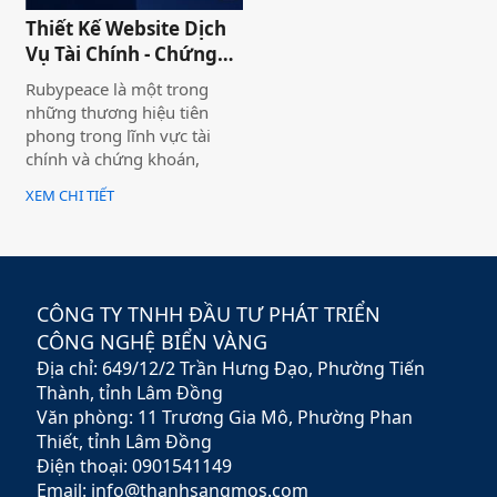
khách hàng có cái nhìn chân
Thiết Kế Website Dịch
thực khách quan hơn, tiếp
Vụ Tài Chính - Chứng
cận nhiều thông tin hơn về
Khoán Rubypeace
sản phẩm mà họ đang lựa
Rubypeace là một trong
chọn
những thương hiệu tiên
phong trong lĩnh vực tài
chính và chứng khoán,
mang đến cho khách hàng
XEM CHI TIẾT
giải pháp đầu tư hiệu quả,
an toàn và minh bạch. Với
sứ mệnh hỗ trợ nhà đầu tư
xây dựng chiến lược tài
chính vững chắc,
CÔNG TY TNHH ĐẦU TƯ PHÁT TRIỂN
Rubypeace không chỉ cung
CÔNG NGHỆ BIỂN VÀNG
cấp các sản phẩm đa dạng
Địa chỉ: 649/12/2 Trần Hưng Đạo, Phường Tiến
mà còn mang đến các dịch
vụ tư vấn chuyên nghiệp,
Thành, tỉnh Lâm Đồng
giúp khách hàng tối ưu hóa
Văn phòng: 11 Trương Gia Mô, Phường Phan
lợi nhuận và giảm thiểu rủi
Thiết, tỉnh Lâm Đồng
ro.
Điện thoại: 0901541149
Email: info@thanhsangmos.com