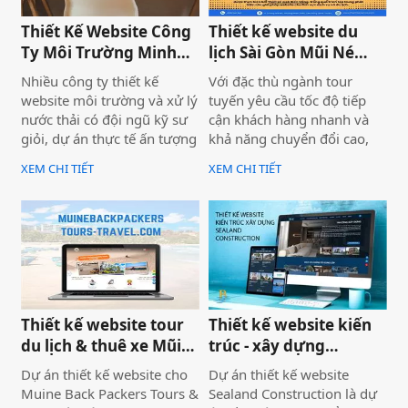
tour trải nghiệm Sài Gòn &
được thiết kế chuẩn SEO
Thiết Kế Website Công
Thiết kế website du
Việt Nam mà còn là minh
2026 từ đầu.
Ty Môi Trường Minh
lịch Sài Gòn Mũi Né
chứng cho năng lực công
Đạt - Lâm Đồng
Tour
nghệ và tư duy UX/UI hiện
Nhiều công ty thiết kế
Với đặc thù ngành tour
đại từ Biển Vàng.
website môi trường và xử lý
tuyến yêu cầu tốc độ tiếp
nước thải có đội ngũ kỹ sư
cận khách hàng nhanh và
giỏi, dự án thực tế ấn tượng
khả năng chuyển đổi cao,
— nhưng website lại sơ sài,
dự án không chỉ được xây
XEM CHI TIẾT
XEM CHI TIẾT
tải chậm, không có trên
dựng như một website giới
Google. Hệ quả là hợp đồng
thiệu thông tin, mà được
B2B bị đối thủ có website
định hướng trở thành một
chuyên nghiệp hơn giành
công cụ hỗ trợ bán hàng
mất, dù năng lực kỹ thuật
thực tế.
của bạn hoàn toàn vượt
trội.
Thiết kế website tour
Thiết kế website kiến
du lịch & thuê xe Mũi
trúc - xây dựng
Né
Sealand Construction
Dự án thiết kế website cho
Dự án thiết kế website
Muine Back Packers Tours &
Sealand Construction là dự