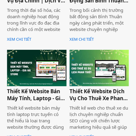
Vụ Địa Chính | Dịch Vụ
Động Sản Bình Thuận
Địa Chính Toàn Quốc
Land
Trong thời đại số hóa, các
Trong bối cảnh thị trường
doanh nghiệp hoạt động
bất động sản Bình Thuận
trong lĩnh vực đo đạc địa
ngày càng phát triển, một
chính cần có một website
website chuyên nghiệp
chuyên nghiệp để nâng cao
không chỉ giúp doanh
XEM CHI TIẾT
XEM CHI TIẾT
uy tín và thu hút khách
nghiệp nâng cao thương
hàng. Thiết Kế Website Biển
hiệu mà còn thu hút khách
Vàng cung cấp giải pháp
hàng tiềm năng. Thiết Kế
thiết kế website đo đạc địa
Website Biển Vàng mang
chính với giao diện hiện đại,
đến giải pháp tối ưu cho
chuẩn SEO và đầy đủ chức
Bình Thuận Land, giúp
năng phục vụ doanh
doanh nghiệp tiếp cận
nghiệp.
khách hàng nhanh chóng,
Thiết Kế Website Bán
Thiết Kế Website Dịch
chuyên nghiệp và hiệu quả.
Máy Tính, Laptop - Gia
Vụ Cho Thuê Xe Phan
Hà Store
Thiết
Thiết kế website bán máy
Thiết kế web cho thuê xe du
tính laptop trực tuyến có
lịch chuyên nghiệp chuẩn
thể hiểu là loại trang
SEO cùng với chiến lược
website thường được dùng
marketing hiệu quả sẽ giúp
để trưng bày và bán các sản
doanh nghiệp của bạn gia