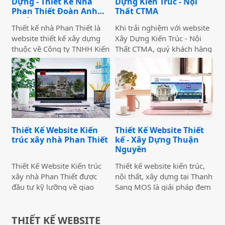
Dựng - Thiết Kế Nhà
Dựng Kiến Trúc - Nội
thiết kế lại với các tính năng
mẫu website có thể giữ
Phan Thiết Đoàn Anh
Thất CTMA
đầy đủ, toàn diện.
chân khách hàng của bạn.
Quốc
Thiết kế nhà Phan Thiết là
Khi trải nghiệm với website
website thiết kế xây dựng
Xây Dựng Kiến Trúc - Nội
thuộc về Công ty TNHH Kiến
Thất CTMA, quý khách hàng
trúc Xây Dựng Đoàn Anh
sẽ cảm thấy giao diện sáng
Quốc. Website cung cấp
sủa, dễ nhìn, hình ảnh đẹp,
thông tin về những công
thông tin hấp dẫn và được
trình kiến trúc nổi bật của
thiết kế màu sắc hài hòa và
công ty được chia thành các
điểm nhấn thích hợp.
thư mục như Biệt thư, Nhà
Website tương thích với
phố, nhà cấp 4 và các dự án
máy tính và các thiết bị di
Thiết Kế Website Kiến
Thiết Kế Website Thiết
đã và đang thi công của
động.
trúc xây nhà Phan Thiết
kế - Xây Dựng Thuận
công ty. Thiết kế nhà Phan
Nguyên
Thiết là website được
nghiên cứu kỹ lưỡng về cấu
Thiết Kế Website Kiến trúc
Thiết kế website kiến trúc,
trúc website chuẩn SEO,
xây nhà Phan Thiết được
nội thất, xây dựng tại Thanh
giúp website dễ dàng lên
đầu tư kỹ lưỡng về giao
Sang MOS là giải pháp đem
top cao trên Google.
diện và các hiệu ứng.
lại sự lựa chọn tốt nhất cho
Website được thiết kế theo
các doanh nghiệp để xây
phong các hiện đại, trẻ
THIẾT KẾ WEBSITE
dựng một trang web thiết