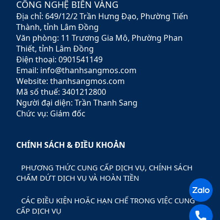
CÔNG NGHỆ BIỂN VÀNG
cấp các sản phẩm đa dạng
Địa chỉ: 649/12/2 Trần Hưng Đạo, Phường Tiến
mà còn mang đến các dịch
vụ tư vấn chuyên nghiệp,
Thành, tỉnh Lâm Đồng
giúp khách hàng tối ưu hóa
Văn phòng: 11 Trương Gia Mô, Phường Phan
lợi nhuận và giảm thiểu rủi
Thiết, tỉnh Lâm Đồng
ro.
Điện thoại: 0901541149
Email: info@thanhsangmos.com
Website: thanhsangmos.com
Mã số thuế: 3401212800
Người đại diện: Trần Thanh Sang
Chức vụ: Giám đốc
CHÍNH SÁCH & ĐIỀU KHOẢN
PHƯƠNG THỨC CUNG CẤP DỊCH VỤ, CHÍNH SÁCH
CHẤM DỨT DỊCH VỤ VÀ HOÀN TIỀN
CÁC ĐIỀU KIỆN HOẶC HẠN CHẾ TRONG VIỆC CUNG
CẤP DỊCH VỤ