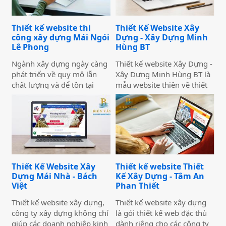
nghiệp, bài bản và bền
bạn thu hút trong mắt
vững.
khách hàng.
Thiết kế website thi
Thiết Kế Website Xây
công xây dựng Mái Ngói
Dựng - Xây Dựng Minh
Lê Phong
Hùng BT
Ngành xây dựng ngày càng
Thiết kế website Xây Dựng -
phát triển về quy mô lẫn
Xây Dựng Minh Hùng BT là
chất lượng và để tồn tại
mẫu website thiên về thiết
được trong ngành này quả
kế - xây dựng nhà có phong
là một thách thức không hề
cách chuyên nghiệp, phù
nhỏ đối với các doanh
hợp với các mục đích kinh
nghiệp. Điều này đòi hỏi các
doanh, đặc biệt là trong lĩnh
doanh nghiệp cần nỗ lực
vực xây dựng. Mẫu website
gấp nhiều lần hơn nữa
này cũng đã từng được
trong việc tìm kiếm khách
nhiều công ty xây dựng
Thiết Kế Website Xây
Thiết kế website Thiết
hàng mới. Thiết kế website
mua và thiết kế lại với các
Dựng Mái Nhà - Bách
Kế Xây Dựng - Tâm An
thi công xây dựng vừa giúp
tính năng đầy đủ, toàn diện.
Việt
Phan Thiết
tăng uy tín đối với khách
hàng vừa khẳng định được
Thiết kế website xây dựng,
Thiết kế website xây dựng
thương hiệu của bạn bằng
công ty xây dựng không chỉ
là gói thiết kế web đặc thù
hồ sơ năng lực được thể
giúp các doanh nghiệp kinh
dành riêng cho các công ty