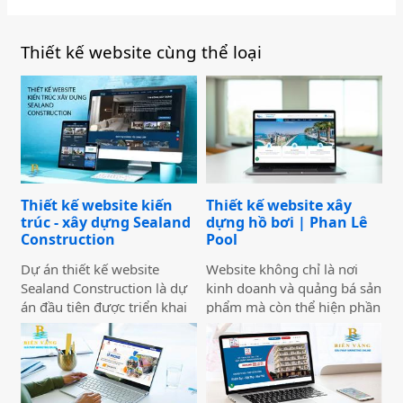
Thiết kế website cùng thể loại
Thiết kế website kiến
Thiết kế website xây
trúc - xây dựng Sealand
dựng hồ bơi | Phan Lê
Construction
Pool
Dự án thiết kế website
Website không chỉ là nơi
Sealand Construction là dự
kinh doanh và quảng bá sản
án đầu tiên được triển khai
phẩm mà còn thể hiện phần
trong năm 2026 bởi Công
nào bộ mặt của doanh
ty Thiết kế Website Biển
nghiệp. Việc thiết kế
Vàng, mang ý nghĩa mở đầu
website với giao diện đẹp,
cho một năm phát triển mới
bắt mắt với nội dung hấp
với định hướng chuyên
dẫn sẽ khiến website của