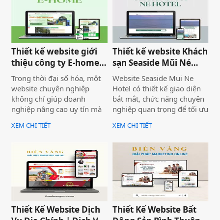
nổi bật lên những nội dung
chính của website.
Thiết kế website giới
Thiết kế website Khách
thiệu công ty E-home
sạn Seaside Mũi Né
Bình Thuận
chuyên nghiệp
Trong thời đại số hóa, một
Website Seaside Mui Ne
website chuyên nghiệp
Hotel có thiết kế giao diện
không chỉ giúp doanh
bắt mắt, chức năng chuyên
nghiệp nâng cao uy tín mà
nghiệp quan trọng để tối ưu
còn là công cụ tiếp cận
trải nghiệm người dùng và
XEM CHI TIẾT
XEM CHI TIẾT
khách hàng hiệu quả. Dịch
hỗ trợ hoạt động kinh
vụ thiết kế website giới
doanh hiệu quả.Một
thiệu công ty mang đến giải
website chuyên nghiệp
pháp tối ưu, giúp doanh
không chỉ giúp bạn tiếp cận
nghiệp thể hiện thương
nhiều khách hàng hơn mà
hiệu một cách ấn tượng và
còn nâng cao uy tín thương
chuyên nghiệp trên môi
hiệu, tạo lợi thế cạnh tranh
trường trực tuyến.
trên thị trường.
Thiết Kế Website Dịch
Thiết Kế Website Bất