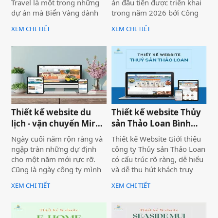
Travel là một trong những
án đầu tiên được triển khai
dự án mà Biển Vàng dành
trong năm 2026 bởi Công
rất nhiều tâm huyết để triển
ty Thiết kế Website Biển
XEM CHI TIẾT
XEM CHI TIẾT
khai trọn vẹn cả về giao
Vàng, mang ý nghĩa mở đầu
diện, trải nghiệm người
cho một năm phát triển mới
dùng và hiệu quả vận hành
với định hướng chuyên
thực tế.
nghiệp, bài bản và bền
vững.
Thiết kế website du
Thiết kế website Thủy
lịch - vận chuyển Mira
sản Thảo Loan Bình
tour Mũi Né
Thuận, Lâm Đồng
Ngày cuối năm rộn ràng và
Thiết kế Website Giới thiệu
ngập tràn những dự định
công ty Thủy sản Thảo Loan
cho một năm mới rực rỡ.
có cấu trúc rõ ràng, dễ hiểu
Cũng là ngày công ty mình
và dễ thu hút khách truy
bàn giao dự án thiết kế
cập vào website giúp truyền
XEM CHI TIẾT
XEM CHI TIẾT
website Mira Tour Mũi Né –
tải thông tin hiệu quả. Với
một website chuyên về tour
tone chủ đạo chính là 2
du lịch và thuê xe
màu xanh dương và đỏ làm