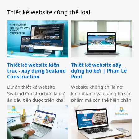
Thiết kế website cùng thể loại
Thiết kế website kiến
Thiết kế website xây
trúc - xây dựng Sealand
dựng hồ bơi | Phan Lê
Construction
Pool
Dự án thiết kế website
Website không chỉ là nơi
Sealand Construction là dự
kinh doanh và quảng bá sản
án đầu tiên được triển khai
phẩm mà còn thể hiện phần
trong năm 2026 bởi Công
nào bộ mặt của doanh
ty Thiết kế Website Biển
nghiệp. Việc thiết kế
Vàng, mang ý nghĩa mở đầu
website với giao diện đẹp,
cho một năm phát triển mới
bắt mắt với nội dung hấp
với định hướng chuyên
dẫn sẽ khiến website của