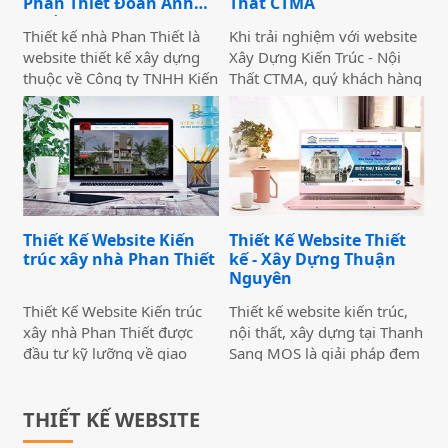
Phan Thiết Đoàn Anh
Thất CTMA
đầy đủ, toàn diện.
chân khách hàng của bạn.
Quốc
Thiết kế nhà Phan Thiết là
Khi trải nghiệm với website
website thiết kế xây dựng
Xây Dựng Kiến Trúc - Nội
thuộc về Công ty TNHH Kiến
Thất CTMA, quý khách hàng
trúc Xây Dựng Đoàn Anh
sẽ cảm thấy giao diện sáng
Quốc. Website cung cấp
sủa, dễ nhìn, hình ảnh đẹp,
thông tin về những công
thông tin hấp dẫn và được
trình kiến trúc nổi bật của
thiết kế màu sắc hài hòa và
công ty được chia thành các
điểm nhấn thích hợp.
thư mục như Biệt thư, Nhà
Website tương thích với
phố, nhà cấp 4 và các dự án
máy tính và các thiết bị di
Thiết Kế Website Kiến
Thiết Kế Website Thiết
đã và đang thi công của
động.
trúc xây nhà Phan Thiết
kế - Xây Dựng Thuận
công ty. Thiết kế nhà Phan
Nguyên
Thiết là website được
nghiên cứu kỹ lưỡng về cấu
Thiết Kế Website Kiến trúc
Thiết kế website kiến trúc,
trúc website chuẩn SEO,
xây nhà Phan Thiết được
nội thất, xây dựng tại Thanh
giúp website dễ dàng lên
đầu tư kỹ lưỡng về giao
Sang MOS là giải pháp đem
top cao trên Google.
diện và các hiệu ứng.
lại sự lựa chọn tốt nhất cho
Website được thiết kế theo
các doanh nghiệp để xây
phong các hiện đại, trẻ
THIẾT KẾ WEBSITE
dựng một trang web thiết
trung. Khi trải nghiệm với
kế web kiến trúc, nội thất,