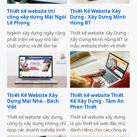
nghiệp, bài bản và bền
bạn thu hút trong mắt
vững.
khách hàng.
Thiết kế website thi
Thiết Kế Website Xây
công xây dựng Mái Ngói
Dựng - Xây Dựng Minh
Lê Phong
Hùng BT
Ngành xây dựng ngày càng
Thiết kế website Xây Dựng -
phát triển về quy mô lẫn
Xây Dựng Minh Hùng BT là
chất lượng và để tồn tại
mẫu website thiên về thiết
được trong ngành này quả
kế - xây dựng nhà có phong
là một thách thức không hề
cách chuyên nghiệp, phù
nhỏ đối với các doanh
hợp với các mục đích kinh
nghiệp. Điều này đòi hỏi các
doanh, đặc biệt là trong lĩnh
doanh nghiệp cần nỗ lực
vực xây dựng. Mẫu website
gấp nhiều lần hơn nữa
này cũng đã từng được
trong việc tìm kiếm khách
nhiều công ty xây dựng
Thiết Kế Website Xây
Thiết kế website Thiết
hàng mới. Thiết kế website
mua và thiết kế lại với các
Dựng Mái Nhà - Bách
Kế Xây Dựng - Tâm An
thi công xây dựng vừa giúp
tính năng đầy đủ, toàn diện.
Việt
Phan Thiết
tăng uy tín đối với khách
hàng vừa khẳng định được
Thiết kế website xây dựng,
Thiết kế website xây dựng
thương hiệu của bạn bằng
công ty xây dựng không chỉ
là gói thiết kế web đặc thù
hồ sơ năng lực được thể
giúp các doanh nghiệp kinh
dành riêng cho các công ty
hiện trên website. Ngoài ra,
doanh trong lĩnh vực này có
và tập đoàn, tổng công ty