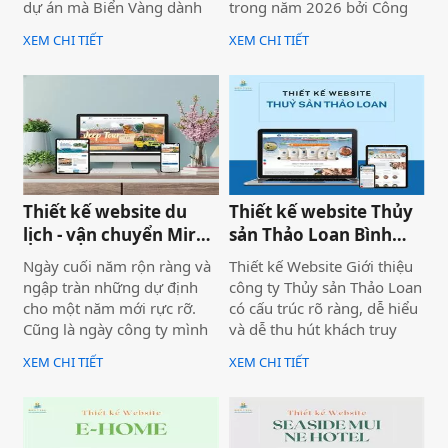
dự án mà Biển Vàng dành
trong năm 2026 bởi Công
rất nhiều tâm huyết để triển
ty Thiết kế Website Biển
XEM CHI TIẾT
XEM CHI TIẾT
khai trọn vẹn cả về giao
Vàng, mang ý nghĩa mở đầu
diện, trải nghiệm người
cho một năm phát triển mới
dùng và hiệu quả vận hành
với định hướng chuyên
thực tế.
nghiệp, bài bản và bền
vững.
Thiết kế website du
Thiết kế website Thủy
lịch - vận chuyển Mira
sản Thảo Loan Bình
tour Mũi Né
Thuận, Lâm Đồng
Ngày cuối năm rộn ràng và
Thiết kế Website Giới thiệu
ngập tràn những dự định
công ty Thủy sản Thảo Loan
cho một năm mới rực rỡ.
có cấu trúc rõ ràng, dễ hiểu
Cũng là ngày công ty mình
và dễ thu hút khách truy
bàn giao dự án thiết kế
cập vào website giúp truyền
XEM CHI TIẾT
XEM CHI TIẾT
website Mira Tour Mũi Né –
tải thông tin hiệu quả. Với
một website chuyên về tour
tone chủ đạo chính là 2
du lịch và thuê xe
màu xanh dương và đỏ làm
nổi bật lên những nội dung