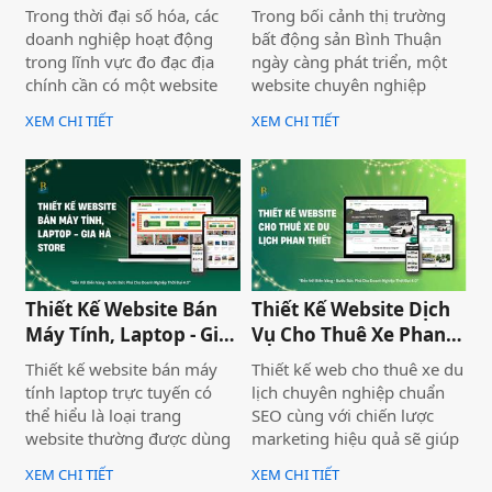
Địa Chính Toàn Quốc
Land
Trong thời đại số hóa, các
Trong bối cảnh thị trường
doanh nghiệp hoạt động
bất động sản Bình Thuận
trong lĩnh vực đo đạc địa
ngày càng phát triển, một
chính cần có một website
website chuyên nghiệp
chuyên nghiệp để nâng cao
không chỉ giúp doanh
XEM CHI TIẾT
XEM CHI TIẾT
uy tín và thu hút khách
nghiệp nâng cao thương
hàng. Thiết Kế Website Biển
hiệu mà còn thu hút khách
Vàng cung cấp giải pháp
hàng tiềm năng. Thiết Kế
thiết kế website đo đạc địa
Website Biển Vàng mang
chính với giao diện hiện đại,
đến giải pháp tối ưu cho
chuẩn SEO và đầy đủ chức
Bình Thuận Land, giúp
năng phục vụ doanh
doanh nghiệp tiếp cận
nghiệp.
khách hàng nhanh chóng,
Thiết Kế Website Bán
Thiết Kế Website Dịch
chuyên nghiệp và hiệu quả.
Máy Tính, Laptop - Gia
Vụ Cho Thuê Xe Phan
Hà Store
Thiết
Thiết kế website bán máy
Thiết kế web cho thuê xe du
tính laptop trực tuyến có
lịch chuyên nghiệp chuẩn
thể hiểu là loại trang
SEO cùng với chiến lược
website thường được dùng
marketing hiệu quả sẽ giúp
để trưng bày và bán các sản
doanh nghiệp của bạn gia
XEM CHI TIẾT
XEM CHI TIẾT
phẩm laptop đa dạng về
tăng doanh số bán hàng