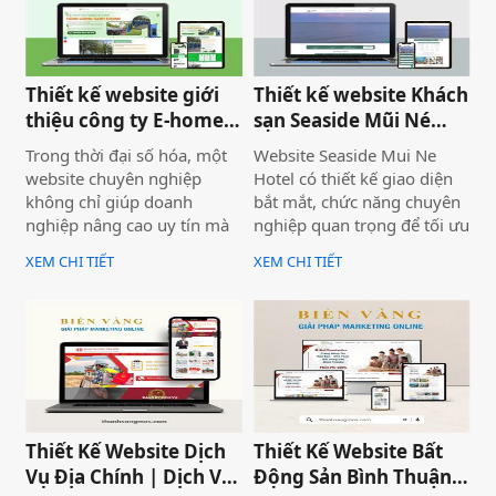
chính của website.
Thiết kế website giới
Thiết kế website Khách
thiệu công ty E-home
sạn Seaside Mũi Né
Bình Thuận
chuyên nghiệp
Trong thời đại số hóa, một
Website Seaside Mui Ne
website chuyên nghiệp
Hotel có thiết kế giao diện
không chỉ giúp doanh
bắt mắt, chức năng chuyên
nghiệp nâng cao uy tín mà
nghiệp quan trọng để tối ưu
còn là công cụ tiếp cận
trải nghiệm người dùng và
XEM CHI TIẾT
XEM CHI TIẾT
khách hàng hiệu quả. Dịch
hỗ trợ hoạt động kinh
vụ thiết kế website giới
doanh hiệu quả.Một
thiệu công ty mang đến giải
website chuyên nghiệp
pháp tối ưu, giúp doanh
không chỉ giúp bạn tiếp cận
nghiệp thể hiện thương
nhiều khách hàng hơn mà
hiệu một cách ấn tượng và
còn nâng cao uy tín thương
chuyên nghiệp trên môi
hiệu, tạo lợi thế cạnh tranh
trường trực tuyến.
trên thị trường.
Thiết Kế Website Dịch
Thiết Kế Website Bất
Vụ Địa Chính | Dịch Vụ
Động Sản Bình Thuận