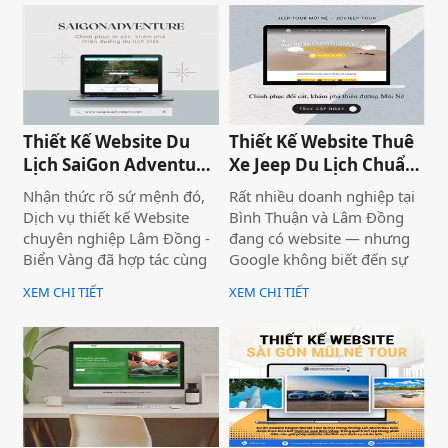
website Xây Nhà Phan Thiết,
xây dựng hoàn hảo nhất.
quý khách hàng sẽ cảm
thấy giao diện sáng sủa, dễ
nhìn, hình ảnh đẹp, thông
tin hấp dẫn và được thiết kế
màu sắc hài hòa và điểm
nhấn thích hợp. Website
Thiết Kế Website Du
Thiết Kế Website Thuê
tương thích với máy tính và
Lịch SaiGon Adventure
Xe Jeep Du Lịch Chuẩn
các thiết bị di động.
- Top tour Saigon
SEO 2026 | JoyJeep
Nhận thức rõ sứ mệnh đó,
Rất nhiều doanh nghiệp tại
Dịch vụ thiết kế Website
Bình Thuận và Lâm Đồng
chuyên nghiệp Lâm Đồng -
đang có website — nhưng
Biển Vàng đã hợp tác cùng
Google không biết đến sự
thương hiệu SaiGon
tồn tại của họ. Không có
XEM CHI TIẾT
XEM CHI TIẾT
Adventure để triển khai dự
khách từ tìm kiếm tự nhiên,
án thiết kế website du lịch
mọi nỗ lực xây dựng nội
cao cấp tại địa chỉ
dung đều trở nên vô nghĩa.
saigonadventure.com. Dự
Vấn đề không nằm ở nội
án không chỉ giúp SaiGon
dung hay thiếu ngân sách
Adventure khẳng định vị
quảng cáo — mà nằm ngay
thế dẫn đầu trong mảng
ở nền tảng: website chưa