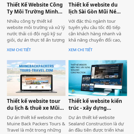
tour trải nghiệm Sài Gòn &
được thiết kế chuẩn SEO
Thiết Kế Website Công
Thiết kế website du
Việt Nam mà còn là minh
2026 từ đầu.
Ty Môi Trường Minh
lịch Sài Gòn Mũi Né
chứng cho năng lực công
Đạt - Lâm Đồng
Tour
nghệ và tư duy UX/UI hiện
Nhiều công ty thiết kế
Với đặc thù ngành tour
đại từ Biển Vàng.
website môi trường và xử lý
tuyến yêu cầu tốc độ tiếp
nước thải có đội ngũ kỹ sư
cận khách hàng nhanh và
giỏi, dự án thực tế ấn tượng
khả năng chuyển đổi cao,
— nhưng website lại sơ sài,
dự án không chỉ được xây
XEM CHI TIẾT
XEM CHI TIẾT
tải chậm, không có trên
dựng như một website giới
Google. Hệ quả là hợp đồng
thiệu thông tin, mà được
B2B bị đối thủ có website
định hướng trở thành một
chuyên nghiệp hơn giành
công cụ hỗ trợ bán hàng
mất, dù năng lực kỹ thuật
thực tế.
của bạn hoàn toàn vượt
trội.
Thiết kế website tour
Thiết kế website kiến
du lịch & thuê xe Mũi
trúc - xây dựng
Né
Sealand Construction
Dự án thiết kế website cho
Dự án thiết kế website
Muine Back Packers Tours &
Sealand Construction là dự
Travel là một trong những
án đầu tiên được triển khai