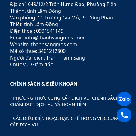
Địa chỉ: 649/12/2 Trần Hưng Đạo, Phường Tiến
mà còn mang đến các dịch
vụ tư vấn chuyên nghiệp,
Thành, tỉnh Lâm Đồng
giúp khách hàng tối ưu hóa
Văn phòng: 11 Trương Gia Mô, Phường Phan
lợi nhuận và giảm thiểu rủi
Thiết, tỉnh Lâm Đồng
ro.
Điện thoại: 0901541149
Email: info@thanhsangmos.com
Website: thanhsangmos.com
Mã số thuế: 3401212800
Người đại diện: Trần Thanh Sang
Chức vụ: Giám đốc
CHÍNH SÁCH & ĐIỀU KHOẢN
PHƯƠNG THỨC CUNG CẤP DỊCH VỤ, CHÍNH SÁCH
CHẤM DỨT DỊCH VỤ VÀ HOÀN TIỀN
CÁC ĐIỀU KIỆN HOẶC HẠN CHẾ TRONG VIỆC CUNG
CẤP DỊCH VỤ